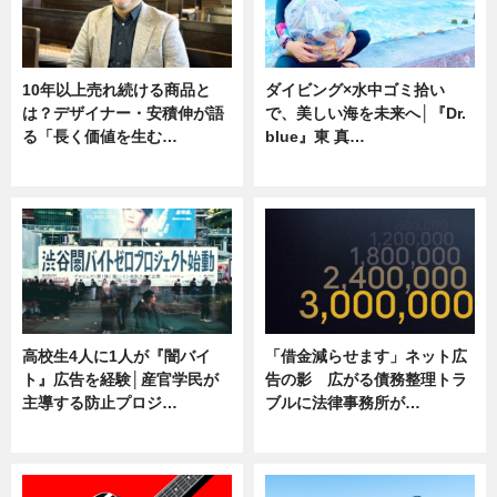
10年以上売れ続ける商品と
ダイビング×水中ゴミ拾い
は？デザイナー・安積伸が語
で、美しい海を未来へ│『Dr.
る「長く価値を生む…
blue』東 真…
ニュース
ニュース
高校生4人に1人が『闇バイ
「借金減らせます」ネット広
ト』広告を経験│産官学民が
告の影 広がる債務整理トラ
主導する防止プロジ…
ブルに法律事務所が…
ニュース
ニュース