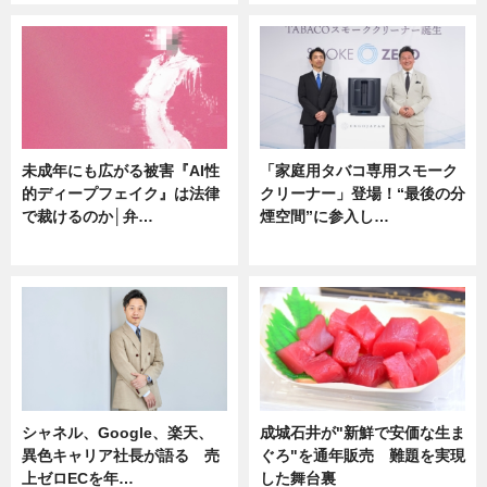
未成年にも広がる被害『AI性
「家庭用タバコ専用スモーク
的ディープフェイク』は法律
クリーナー」登場！“最後の分
で裁けるのか│弁…
煙空間”に参入し…
ニュース
ニュース
シャネル、Google、楽天、
成城石井が"新鮮で安価な生ま
異色キャリア社長が語る 売
ぐろ"を通年販売 難題を実現
上ゼロECを年…
した舞台裏