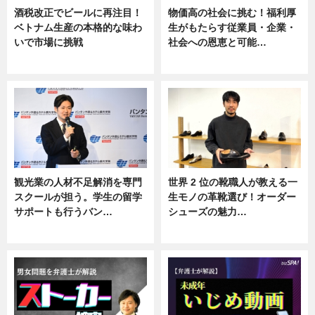
酒税改正でビールに再注目！
物価高の社会に挑む！福利厚
ベトナム生産の本格的な味わ
生がもたらす従業員・企業・
いで市場に挑戦
社会への恩恵と可能…
ニュース
ニュース
観光業の人材不足解消を専門
世界 2 位の靴職人が教える一
スクールが担う。学生の留学
生モノの革靴選び！オーダー
サポートも行うバン…
シューズの魅力…
ニュース, 企業インタビュー
ニュース, 専門家インタビュー