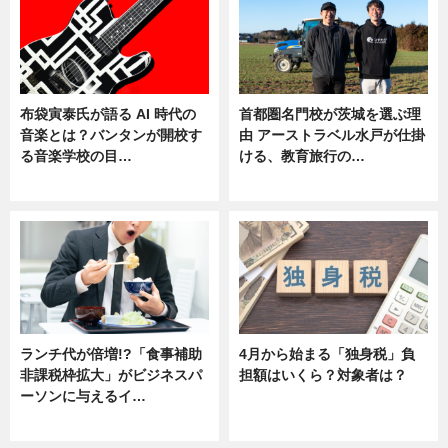
布袋寅泰氏が語る AI 時代の
首都圏名門校が茨城を選ぶ理
音楽とは？バンタンが開校す
由 アーストラベル水戸が仕掛
る音楽学校の目…
ける、教育旅行の…
ニュース
ニュース
ランチ代が倍増!?「食事補助
4月から始まる「独身税」負
非課税枠拡大」がビジネスパ
担額はいくら？対象者は？
ーソンに与えるイ…
ニュース
ニュース