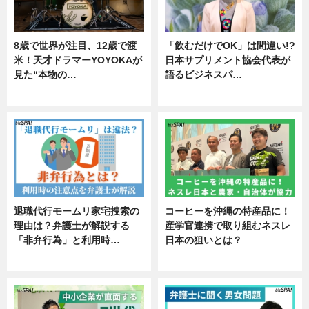
8歳で世界が注目、12歳で渡
「飲むだけでOK」は間違い!?
米！天才ドラマーYOYOKAが
日本サプリメント協会代表が
見た“本物の…
語るビジネスパ…
エンタメ
ニュース
退職代行モームリ家宅捜索の
コーヒーを沖縄の特産品に！
理由は？弁護士が解説する
産学官連携で取り組むネスレ
「非弁行為」と利用時…
日本の狙いとは？
専門家インタビュー
企業インタビュー