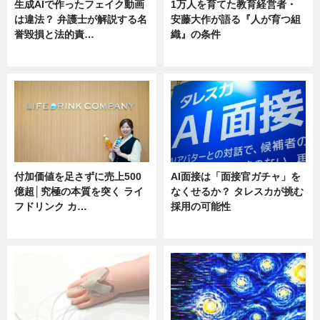
生成AIで作ったフェイク動画
1万人を育てた教育経営者・
は違法？ 弁護士が解説する名
安藤大作が語る『人が育つ組
誉毀損と法的責…
織』の条件
ニュース
ニュース
付加価値を足さずに売上500
AI面接は「面接官ガチャ」を
億超│究極の本質を突く ライ
なくせるか？ タレスカが挑む
フドリンク カ…
採用の可能性
ニュース
ニュース