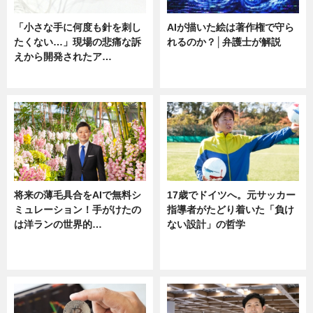
「小さな手に何度も針を刺し
AIが描いた絵は著作権で守ら
たくない…」現場の悲痛な訴
れるのか？│弁護士が解説
えから開発されたア…
ニュース
ニュース
将来の薄毛具合をAIで無料シ
17歳でドイツへ。元サッカー
ミュレーション！手がけたの
指導者がたどり着いた「負け
は洋ランの世界的…
ない設計」の哲学
ニュース
ニュース
sponsored by 河野メリクロン