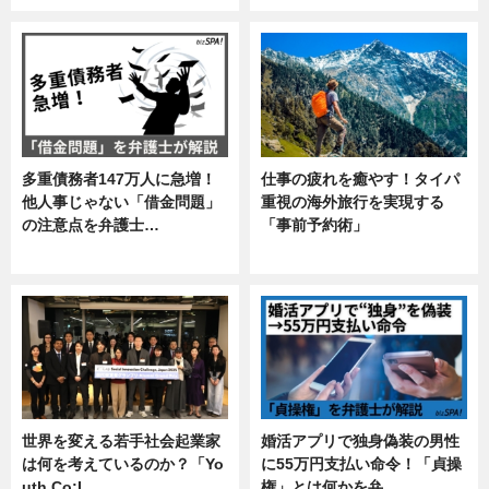
多重債務者147万人に急増！
仕事の疲れを癒やす！タイパ
他人事じゃない「借金問題」
重視の海外旅行を実現する
の注意点を弁護士…
「事前予約術」
専門家インタビュー
暮らし
世界を変える若手社会起業家
婚活アプリで独身偽装の男性
は何を考えているのか？「Yo
に55万円支払い命令！「貞操
uth Co:L…
権」とは何かを弁…