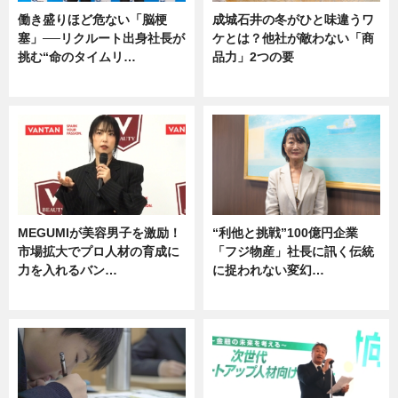
働き盛りほど危ない「脳梗
成城石井の冬がひと味違うワ
塞」──リクルート出身社長が
ケとは？他社が敵わない「商
挑む“命のタイムリ…
品力」2つの要
企業インタビュー
グルメ
MEGUMIが美容男子を激励！
“利他と挑戦”100億円企業
市場拡大でプロ人材の育成に
「フジ物産」社長に訊く伝統
力を入れるバン…
に捉われない変幻…
企業インタビュー
ニュース