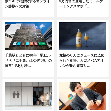
険？AIで巧妙化するオンライ
5万円台で登場したミドルゲ
ン詐欺への対策…
ーミングスマホ『…
ニュース
ニュース
千葉駅とともに60年 駅ビル
究極のりんごジュースに込め
『ペリエ千葉』はなぜ"地元の
られた覚悟。カゴメ×JAアオ
日常"であり続…
レンが挑む青森り…
ニュース
ニュース