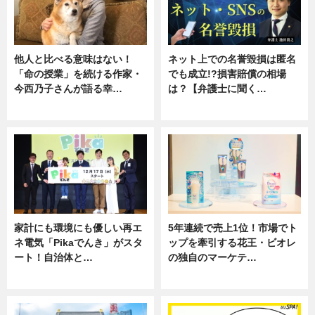
他人と比べる意味はない！
ネット上での名誉毀損は匿名
「命の授業」を続ける作家・
でも成立!?損害賠償の相場
今西乃子さんが語る幸…
は？【弁護士に聞く…
専門家インタビュー
専門家インタビュー
家計にも環境にも優しい再エ
5年連続で売上1位！市場でト
ネ電気「Pikaでんき」がスタ
ップを牽引する花王・ビオレ
ート！自治体と…
の独自のマーケテ…
ニュース
ニュース, 暮らし