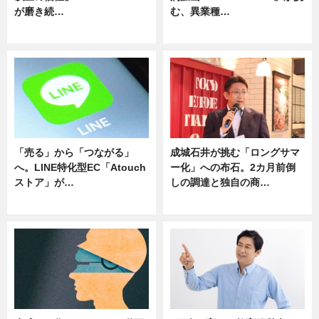
が磨き続…
む、異業種…
ニュース
ニュース
「売る」から「つながる」
成城石井が挑む「ロングサマ
へ。LINE特化型EC「Atouch
ー化」への布石。2カ月前倒
ストア」が…
しの調達と独自の商…
ニュース
ニュース