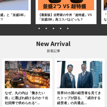
盛」と「並盛2杯」
【最新版】吉野家の牛丼「超特盛」VS
「
パ？
「並盛2杯」高コスパはどっち？
な
新着記事
なぜ、丸の内は「働きたい
世界33カ国の経営者を見てき
街」に選ばれ続けるのか？出
たトップが語る、「成功する
社回帰で求められる“…
経営者」の共通点…