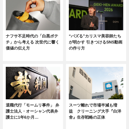
ナフサ不足時代の「白黒ポテ
“バズる”カリスマ美容師たち
チ」から考える 次世代に響く
が明かす 引きつけるSNS動画
価値の伝え方
の作り方
ニュース
ニュース
退職代行「モームリ事件」 弁
スーツ離れで市場半減も増
護士法人・オーシャン代表弁
益 クリーニング大手『白洋
護士に1年6か月…
舍』生存戦略の正体
ニュース
企業インタビュー