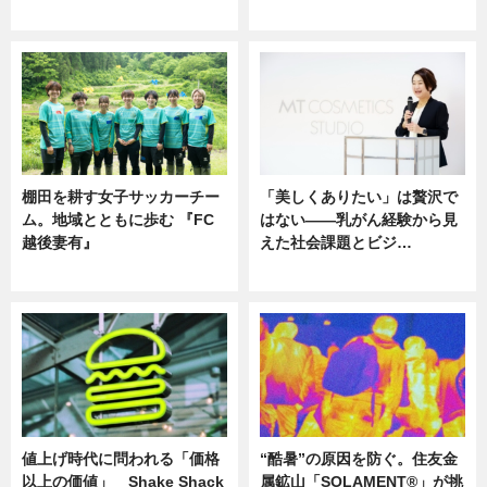
ニュース
ニュース
棚田を耕す女子サッカーチー
「美しくありたい」は贅沢で
ム。地域とともに歩む 『FC
はない――乳がん経験から見
越後妻有』
えた社会課題とビジ…
ニュース
ニュース
値上げ時代に問われる「価格
“酷暑”の原因を防ぐ。住友金
以上の価値」 Shake Shack
属鉱山「SOLAMENT®」が挑