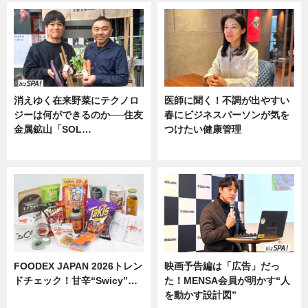
消えゆく在来野菜にテクノロ
医師に聞く！不調が出やすい
ジーは何ができるのか──住友
春にビジネスパーソンが気を
金属鉱山「SOL…
つけたい健康管理
ニュース
ニュース
FOODEX JAPAN 2026トレン
映画予告編は「広告」だっ
ドチェック！甘辛“Swicy”…
た！MENSA会員が明かす“人
を動かす設計図”
ニュース