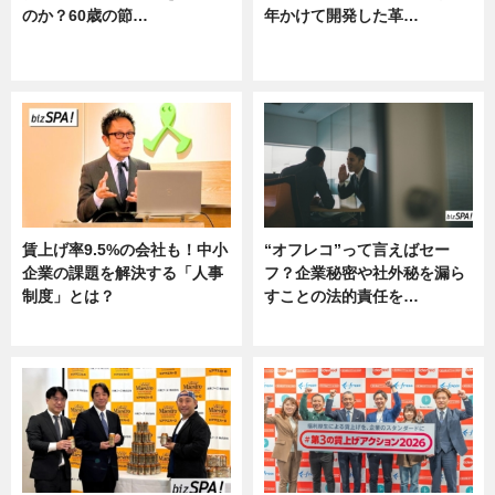
のか？60歳の節…
年かけて開発した革…
ニュース
グルメ, ニュース, 企業インタビュ
ー
賃上げ率9.5%の会社も！中小
“オフレコ”って言えばセー
企業の課題を解決する「人事
フ？企業秘密や社外秘を漏ら
制度」とは？
すことの法的責任を…
ニュース
ニュース, 専門家インタビュー