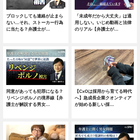
ブロックしても連絡が止まら
「未成年だから大丈夫」は通
ない…それ、ストーカー行為
用しない。いじめ動画と法律
に当たる？弁護士が…
のリアル【弁護士が…
ニュース, 専門家インタビュー
ニュース, 専門家インタビュー
同意があっても犯罪になる？
【CxOは採用から育てる時代
リベンジポルノの境界線【弁
へ】急成長企業クオンティア
護士が解説する男女…
が始める新しい採…
専門家インタビュー
ニュース