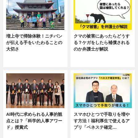
増上寺で掃除体験！ニチバン
クマの被害にあったらどうす
が伝える手をいたわることの
る？ケガをしたら補償される
大切さ
のか弁護士が解説
ニュース, 企業インタビュー, 暮ら
専門家インタビュー
し
AI時代に求められる人事的観
スマホひとつで手取りを増や
点とは？「科学的人事アワー
す方法！福利厚生で使えるア
ド」授賞式
プリ「ベネステ確定…
ニュース
企業インタビュー