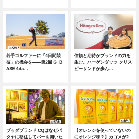
ニュース
若手ゴルファーに「4日間競
信頼と期待がブランドの力を
技」の機会を——第2回 G_B
生む。ハーゲンダッツ クリス
ASE 4da…
ピーサンドが歩ん…
ニュース
ニュース
ブッダブランド CQはなぜパ
【オレンジを使っていないの
タヤに移住してバーを開いた
にオレンジ味？】カゴメが2