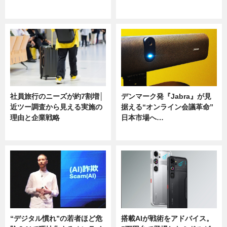
ニュース
ニュース
社員旅行のニーズが約7割増│
デンマーク発『Jabra』が見
近ツー調査から見える実施の
据える“オンライン会議革命”
理由と企業戦略
日本市場へ…
ニュース
ニュース
“デジタル慣れ”の若者ほど危
搭載AIが戦術をアドバイス。