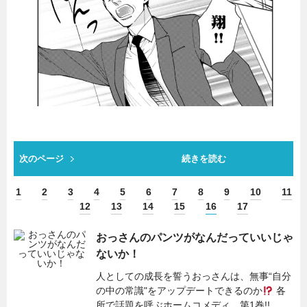
次のページ
続きを読む
1
2
3
4
5
6
7
8
9
10
11
12
13
14
15
16
17
おっさんのパンツがなんだっていいじゃ
ないか！
人としての成長を誓うおっさんは、無事“自分
の中の常識"をアップデートできるのか
各
所で話題を呼ぶホームコメディ、第1巻!!