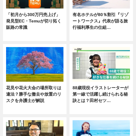
「初月から300万円売上げ」
有名ホテルが80％割引『リゾ
発見型EC・Temuが切り拓く
ートワークス』代表が語る旅
販路の常識
行福利厚生の仕組…
ニュース
ニュース
花見や花火大会の場所取りは
88歳現役イラストレーターが
違法？勝手な撤去や放置のリ
第一線で活躍し続けられる秘
スクを弁護士が解説
訣とは？田村セツ…
ニュース
専門家インタビュー