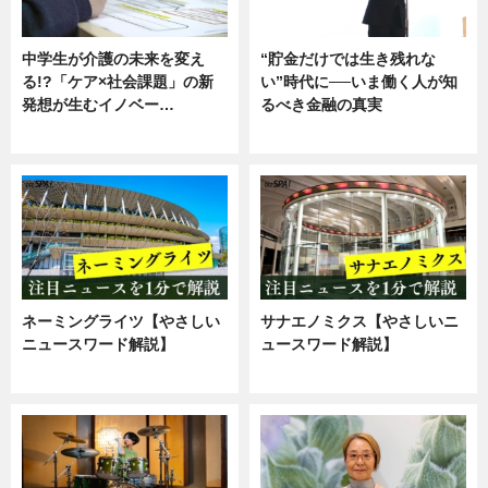
中学生が介護の未来を変え
“貯金だけでは生き残れな
る!?「ケア×社会課題」の新
い”時代に──いま働く人が知
発想が生むイノベー…
るべき金融の真実
ニュース
企業インタビュー
ネーミングライツ【やさしい
サナエノミクス【やさしいニ
ニュースワード解説】
ュースワード解説】
ニュース
ニュース