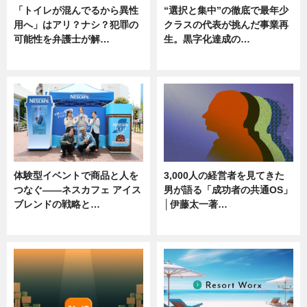
「トイレが混んでるから異性
“選択と集中”の徹底で最年少
用へ」はアリ？ナシ？犯罪の
クラスの代表が挑んだ事業再
可能性を弁護士が解…
生。黒字化達成の…
ニュース, 専門家インタビュー
ニュース
体験型イベントで商品と人を
3,000人の経営者を見てきた
つなぐ――ネスカフェ アイス
男が語る「成功者の共通OS」
ブレンドの戦略と…
│伊藤太一著…
ニュース
ニュース