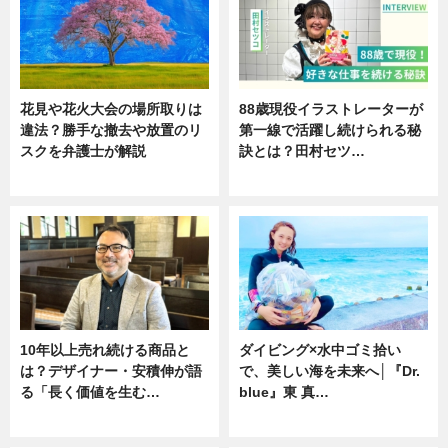
花見や花火大会の場所取りは
88歳現役イラストレーターが
違法？勝手な撤去や放置のリ
第一線で活躍し続けられる秘
スクを弁護士が解説
訣とは？田村セツ…
ニュース
専門家インタビュー
10年以上売れ続ける商品と
ダイビング×水中ゴミ拾い
は？デザイナー・安積伸が語
で、美しい海を未来へ│『Dr.
る「長く価値を生む…
blue』東 真…
ニュース
ニュース