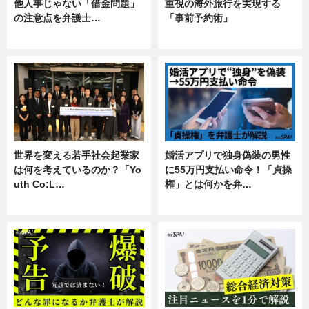
他人事じゃない「借金問題」
重視の海外旅行を実現する
の注意点を弁護士…
「事前予約術」
専門家インタビュー
暮らし
世界を変える若手社会起業家
婚活アプリで独身偽装の男性
は何を考えているのか？「Yo
に55万円支払い命令！「貞操
uth Co:L…
権」とは何かを弁…
スキル
専門家インタビュー