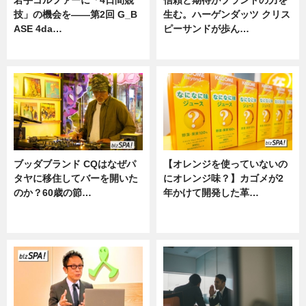
若手ゴルファーに「4日間競
信頼と期待がブランドの力を
技」の機会を——第2回 G_B
生む。ハーゲンダッツ クリス
ASE 4da…
ピーサンドが歩ん…
ニュース
ニュース
ブッダブランド CQはなぜパ
【オレンジを使っていないの
タヤに移住してバーを開いた
にオレンジ味？】カゴメが2
のか？60歳の節…
年かけて開発した革…
ニュース
グルメ, ニュース, 企業インタビュ
ー