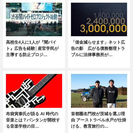
高校生4人に1人が『闇バイ
「借金減らせます」ネット広
ト』広告を経験│産官学民が
告の影 広がる債務整理トラ
主導する防止プロジ…
ブルに法律事務所が…
ニュース
ニュース
布袋寅泰氏が語る AI 時代の
首都圏名門校が茨城を選ぶ理
音楽とは？バンタンが開校す
由 アーストラベル水戸が仕掛
る音楽学校の目…
ける、教育旅行の…