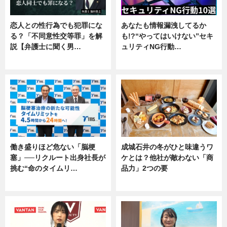
恋人との性行為でも犯罪にな
あなたも情報漏洩してるか
る？「不同意性交等罪」を解
も!?“やってはいけない”セキ
説【弁護士に聞く男…
ュリティNG行動…
専門家インタビュー
専門家インタビュー
働き盛りほど危ない「脳梗
成城石井の冬がひと味違うワ
塞」──リクルート出身社長が
ケとは？他社が敵わない「商
挑む“命のタイムリ…
品力」2つの要
企業インタビュー
グルメ