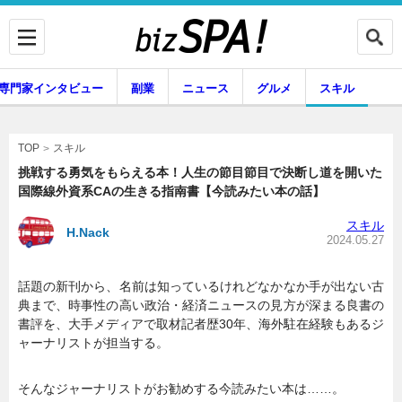
専門家インタビュー
副業
ニュース
グルメ
スキル
スキル
TOP
挑戦する勇気をもらえる本！人生の節目節目で決断し道を開いた
国際線外資系CAの生きる指南書【今読みたい本の話】
企業インタビュー
専門家インタビュー
スキル
H.Nack
2024.05.27
話題の新刊から、名前は知っているけれどなかなか手が出ない古
副業
ニュース
典まで、時事性の高い政治・経済ニュースの見方が深まる良書の
書評を、大手メディアで取材記者歴30年、海外駐在経験もあるジ
ャーナリストが担当する。
グルメ
スキル
そんなジャーナリストがお勧めする今読みたい本は……。