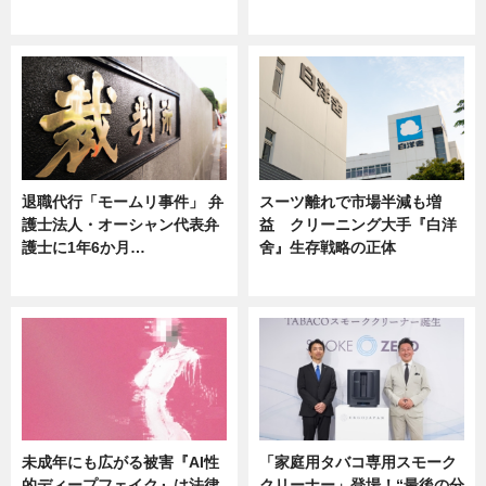
ニュース
ニュース
退職代行「モームリ事件」 弁
スーツ離れで市場半減も増
護士法人・オーシャン代表弁
益 クリーニング大手『白洋
護士に1年6か月…
舍』生存戦略の正体
ニュース
企業インタビュー
未成年にも広がる被害『AI性
「家庭用タバコ専用スモーク
的ディープフェイク』は法律
クリーナー」登場！“最後の分