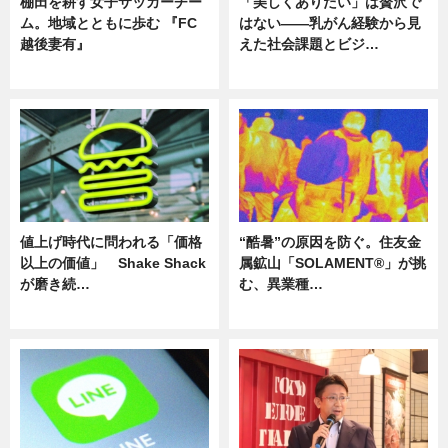
棚田を耕す女子サッカーチー
「美しくありたい」は贅沢で
ム。地域とともに歩む 『FC
はない――乳がん経験から見
越後妻有』
えた社会課題とビジ…
ニュース
ニュース
値上げ時代に問われる「価格
“酷暑”の原因を防ぐ。住友金
以上の価値」 Shake Shack
属鉱山「SOLAMENT®」が挑
が磨き続…
む、異業種…
ニュース
ニュース