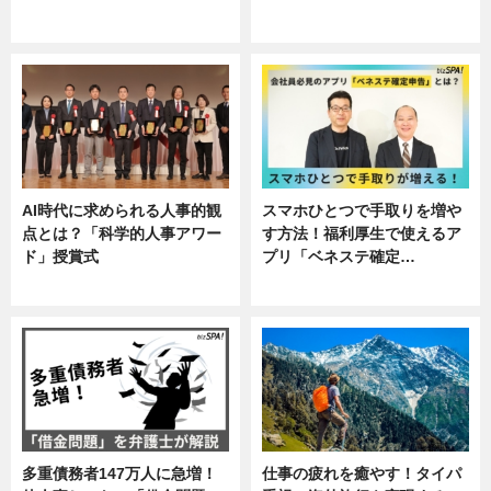
ニュース, 企業インタビュー, 暮ら
専門家インタビュー
し
AI時代に求められる人事的観
スマホひとつで手取りを増や
点とは？「科学的人事アワー
す方法！福利厚生で使えるア
ド」授賞式
プリ「ベネステ確定…
ニュース
企業インタビュー
多重債務者147万人に急増！
仕事の疲れを癒やす！タイパ