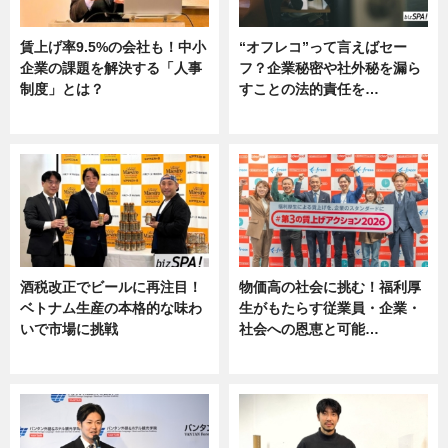
賃上げ率9.5%の会社も！中小
“オフレコ”って言えばセー
企業の課題を解決する「人事
フ？企業秘密や社外秘を漏ら
制度」とは？
すことの法的責任を…
ニュース
ニュース, 専門家インタビュー
酒税改正でビールに再注目！
物価高の社会に挑む！福利厚
ベトナム生産の本格的な味わ
生がもたらす従業員・企業・
いで市場に挑戦
社会への恩恵と可能…
ニュース
ニュース