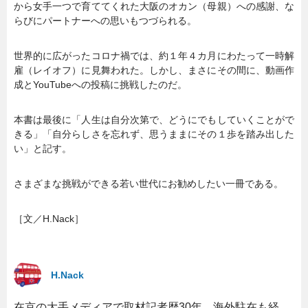
から女手一つで育ててくれた大阪のオカン（母親）への感謝、な
らびにパートナーへの思いもつづられる。
世界的に広がったコロナ禍では、約１年４カ月にわたって一時解
雇（レイオフ）に見舞われた。しかし、まさにその間に、動画作
成とYouTubeへの投稿に挑戦したのだ。
本書は最後に「人生は自分次第で、どうにでもしていくことがで
きる」「自分らしさを忘れず、思うままにその１歩を踏み出した
い」と記す。
さまざまな挑戦ができる若い世代にお勧めしたい一冊である。
［文／H.Nack］
H.Nack
在京の大手メディアで取材記者歴30年。海外駐在も経