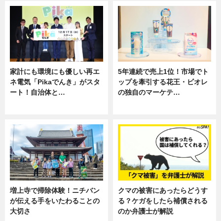
家計にも環境にも優しい再エ
5年連続で売上1位！市場でト
ネ電気「Pikaでんき」がスタ
ップを牽引する花王・ビオレ
ート！自治体と…
の独自のマーケテ…
ニュース
ニュース, 暮らし
増上寺で掃除体験！ニチバン
クマの被害にあったらどうす
が伝える手をいたわることの
る？ケガをしたら補償される
大切さ
のか弁護士が解説