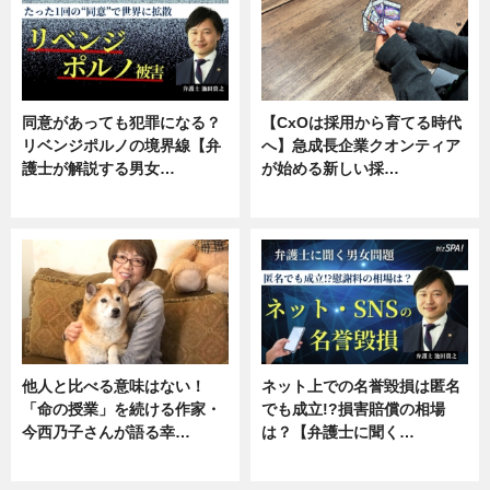
同意があっても犯罪になる？
【CxOは採用から育てる時代
リベンジポルノの境界線【弁
へ】急成長企業クオンティア
護士が解説する男女…
が始める新しい採…
専門家インタビュー
ニュース
他人と比べる意味はない！
ネット上での名誉毀損は匿名
「命の授業」を続ける作家・
でも成立!?損害賠償の相場
今西乃子さんが語る幸…
は？【弁護士に聞く…
専門家インタビュー
専門家インタビュー