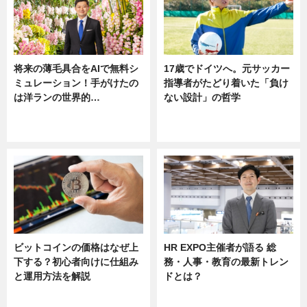
将来の薄毛具合をAIで無料シ
17歳でドイツへ。元サッカー
ミュレーション！手がけたの
指導者がたどり着いた「負け
は洋ランの世界的…
ない設計」の哲学
ニュース
ニュース
sponsored by 河野メリクロン
ビットコインの価格はなぜ上
HR EXPO主催者が語る 総
下する？初心者向けに仕組み
務・人事・教育の最新トレン
と運用方法を解説
ドとは？
ニュース
ニュース