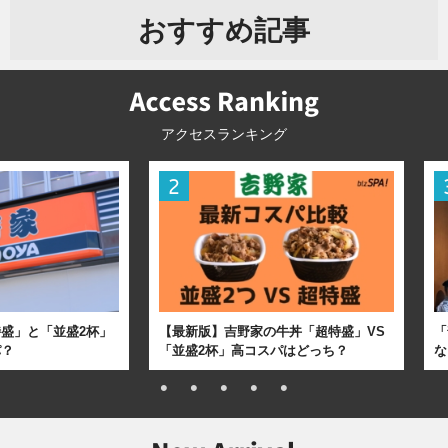
おすすめ記事
アクセスランキング
盛」と「並盛2杯」
【最新版】吉野家の牛丼「超特盛」VS
「
パ？
「並盛2杯」高コスパはどっち？
な