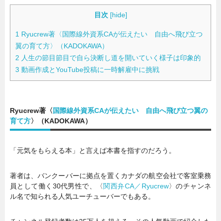
目次
[
hide
]
暮らし
エンタメ
1
Ryucrew著〈国際線外資系CAが伝えたい 自由へ飛び立つ
翼の育て方〉（KADOKAWA）
2
人生の節目節目で自ら決断し道を開いていく様子は印象的
連載一覧
3
動画作成とYouTube投稿に一時解雇中に挑戦
Ryucrew著〈
国際線外資系CAが伝えたい 自由へ飛び立つ翼の
育て方
〉（KADOKAWA）
「元気をもらえる本」と言えば本書を指すのだろう。
著者は、バンクーバーに拠点を置くカナダの航空会社で客室乗務
員として働く30代男性で、〈
関西弁CA／Ryucrew
〉のチャンネ
ル名で知られる人気ユーチューバーでもある。