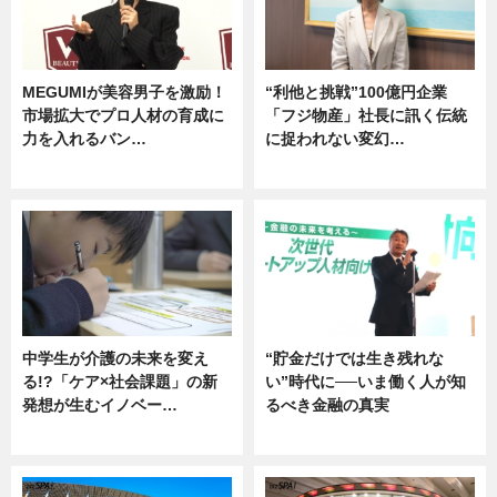
MEGUMIが美容男子を激励！
“利他と挑戦”100億円企業
市場拡大でプロ人材の育成に
「フジ物産」社長に訊く伝統
力を入れるバン…
に捉われない変幻…
企業インタビュー
ニュース
中学生が介護の未来を変え
“貯金だけでは生き残れな
る!?「ケア×社会課題」の新
い”時代に──いま働く人が知
発想が生むイノベー…
るべき金融の真実
ニュース
企業インタビュー