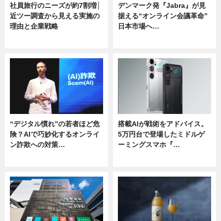
社員旅行のニーズが約7割増│
デンマーク発『Jabra』が見
近ツー調査から見える実施の
据える“オンライン会議革命”
理由と企業戦略
日本市場へ…
ニュース
ニュース
“デジタル慣れ”の若者ほど危
搭載AIが戦術をアドバイス。
険？AIで巧妙化するオンライ
5万円台で登場したミドルゲ
ン詐欺への対策…
ーミングスマホ『…
ニュース
ニュース