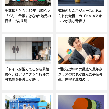
千葉駅とともに60年 駅ビル
究極のりんごジュースに込め
『ペリエ千葉』はなぜ"地元の
られた覚悟。カゴメ×JAアオ
日常"であり続…
レンが挑む青森り…
ニュース
ニュース
「トイレが混んでるから異性
“選択と集中”の徹底で最年少
用へ」はアリ？ナシ？犯罪の
クラスの代表が挑んだ事業再
可能性を弁護士が解…
生。黒字化達成の…
ニュース, 専門家インタビュー
ニュース