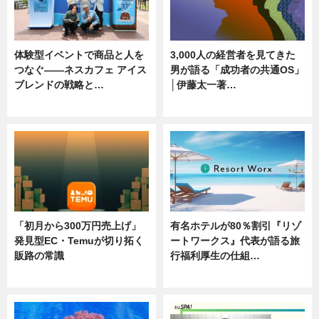
体験型イベントで商品と人を
3,000人の経営者を見てきた
つなぐ――ネスカフェ アイス
男が語る「成功者の共通OS」
ブレンドの戦略と…
│伊藤太一著…
ニュース
ニュース
「初月から300万円売上げ」
有名ホテルが80％割引『リゾ
発見型EC・Temuが切り拓く
ートワークス』代表が語る旅
販路の常識
行福利厚生の仕組…
ニュース
ニュース