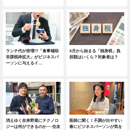
ニュース
ニュース
ランチ代が倍増!?「食事補助
4月から始まる「独身税」負
非課税枠拡大」がビジネスパ
担額はいくら？対象者は？
ーソンに与えるイ…
ニュース
ニュース
消えゆく在来野菜にテクノロ
医師に聞く！不調が出やすい
ジーは何ができるのか──住友
春にビジネスパーソンが気を