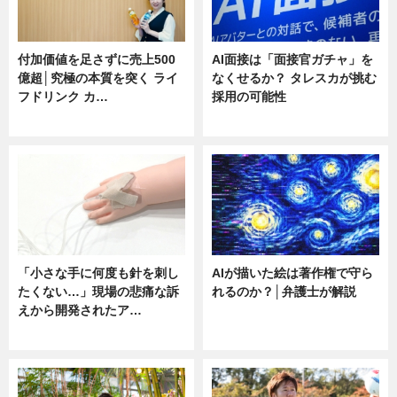
付加価値を足さずに売上500
AI面接は「面接官ガチャ」を
億超│究極の本質を突く ライ
なくせるか？ タレスカが挑む
フドリンク カ…
採用の可能性
ニュース
ニュース
「小さな手に何度も針を刺し
AIが描いた絵は著作権で守ら
たくない…」現場の悲痛な訴
れるのか？│弁護士が解説
えから開発されたア…
ニュース
ニュース