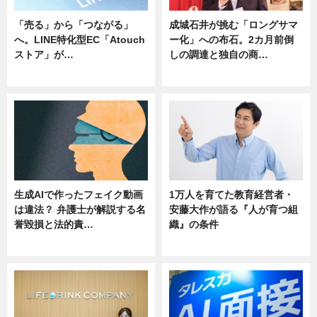
「売る」から「つながる」
成城石井が挑む「ロングサマ
へ。LINE特化型EC「Atouch
ー化」への布石。2カ月前倒
ストア」が…
しの調達と独自の商…
ニュース
ニュース
生成AIで作ったフェイク動画
1万人を育てた教育経営者・
は違法？ 弁護士が解説する名
安藤大作が語る『人が育つ組
誉毀損と法的責…
織』の条件
ニュース
ニュース