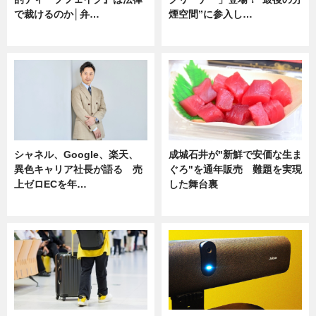
で裁けるのか│弁…
煙空間”に参入し…
ニュース
ニュース
シャネル、Google、楽天、
成城石井が"新鮮で安価な生ま
異色キャリア社長が語る 売
ぐろ"を通年販売 難題を実現
上ゼロECを年…
した舞台裏
ニュース
ニュース