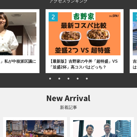
アクセスランキング
た」私が中核派区議に
【最新版】吉野家の牛丼「超特盛」VS
吉
「並盛2杯」高コスパはどっち？
は
新着記事