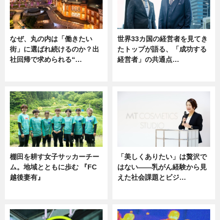
なぜ、丸の内は「働きたい
世界33カ国の経営者を見てき
街」に選ばれ続けるのか？出
たトップが語る、「成功する
社回帰で求められる“…
経営者」の共通点…
ニュース
ニュース
棚田を耕す女子サッカーチー
「美しくありたい」は贅沢で
ム。地域とともに歩む 『FC
はない――乳がん経験から見
越後妻有』
えた社会課題とビジ…
ニュース
ニュース