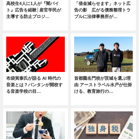
高校生4人に1人が『闇バイ
「借金減らせます」ネット広
ト』広告を経験│産官学民が
告の影 広がる債務整理トラ
主導する防止プロジ…
ブルに法律事務所が…
ニュース
ニュース
布袋寅泰氏が語る AI 時代の
首都圏名門校が茨城を選ぶ理
音楽とは？バンタンが開校す
由 アーストラベル水戸が仕掛
る音楽学校の目…
ける、教育旅行の…
ニュース
ニュース