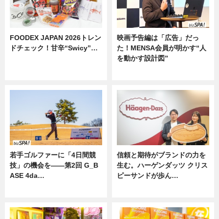
FOODEX JAPAN 2026トレン
映画予告編は「広告」だっ
ドチェック！甘辛“Swicy”…
た！MENSA会員が明かす“人
を動かす設計図”
ニュース
ニュース
若手ゴルファーに「4日間競
信頼と期待がブランドの力を
技」の機会を——第2回 G_B
生む。ハーゲンダッツ クリス
ASE 4da…
ピーサンドが歩ん…
ニュース
ニュース