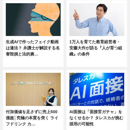
生成AIで作ったフェイク動画
1万人を育てた教育経営者・
は違法？ 弁護士が解説する名
安藤大作が語る『人が育つ組
誉毀損と法的責…
織』の条件
ニュース
ニュース
付加価値を足さずに売上500
AI面接は「面接官ガチャ」を
億超│究極の本質を突く ライ
なくせるか？ タレスカが挑む
フドリンク カ…
採用の可能性