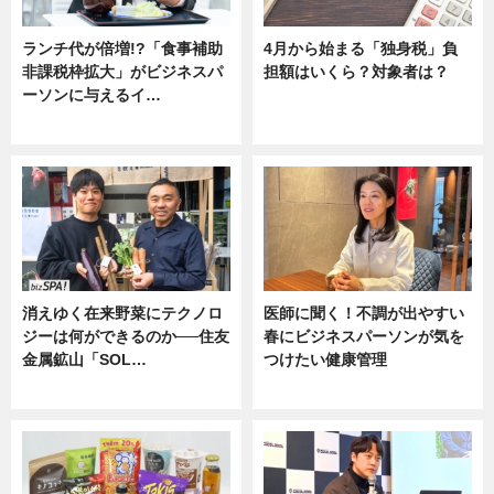
ランチ代が倍増!?「食事補助
4月から始まる「独身税」負
非課税枠拡大」がビジネスパ
担額はいくら？対象者は？
ーソンに与えるイ…
ニュース
ニュース
消えゆく在来野菜にテクノロ
医師に聞く！不調が出やすい
ジーは何ができるのか──住友
春にビジネスパーソンが気を
金属鉱山「SOL…
つけたい健康管理
ニュース
ニュース