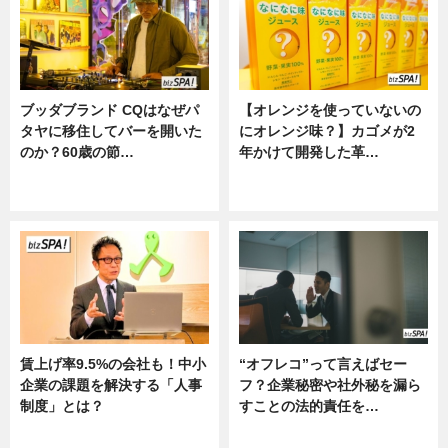
ブッダブランド CQはなぜパ
【オレンジを使っていないの
タヤに移住してバーを開いた
にオレンジ味？】カゴメが2
のか？60歳の節…
年かけて開発した革…
ニュース
グルメ, ニュース, 企業インタビュ
ー
賃上げ率9.5%の会社も！中小
“オフレコ”って言えばセー
企業の課題を解決する「人事
フ？企業秘密や社外秘を漏ら
制度」とは？
すことの法的責任を…
ニュース
ニュース, 専門家インタビュー