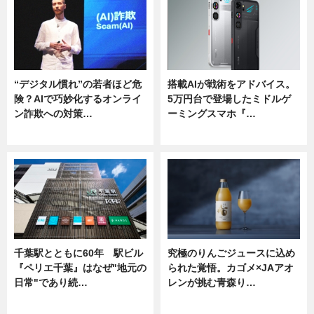
“デジタル慣れ”の若者ほど危
搭載AIが戦術をアドバイス。
険？AIで巧妙化するオンライ
5万円台で登場したミドルゲ
ン詐欺への対策…
ーミングスマホ『…
ニュース
ニュース
千葉駅とともに60年 駅ビル
究極のりんごジュースに込め
『ペリエ千葉』はなぜ"地元の
られた覚悟。カゴメ×JAアオ
日常"であり続…
レンが挑む青森り…
ニュース
ニュース