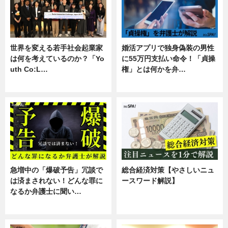
世界を変える若手社会起業家
婚活アプリで独身偽装の男性
は何を考えているのか？「Yo
に55万円支払い命令！「貞操
uth Co:L…
権」とは何かを弁…
スキル
専門家インタビュー
急増中の「爆破予告」冗談で
総合経済対策【やさしいニュ
は済まされない！どんな罪に
ースワード解説】
なるか弁護士に聞い…
ニュース
専門家インタビュー