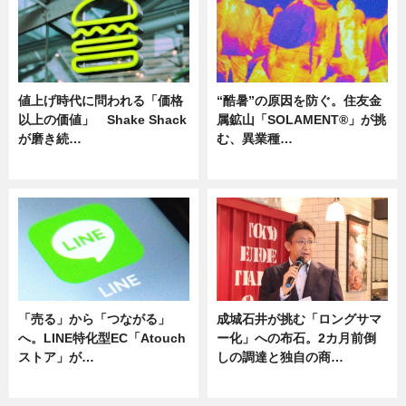
値上げ時代に問われる「価格
“酷暑”の原因を防ぐ。住友金
以上の価値」 Shake Shack
属鉱山「SOLAMENT®」が挑
が磨き続…
む、異業種…
ニュース
ニュース
「売る」から「つながる」
成城石井が挑む「ロングサマ
へ。LINE特化型EC「Atouch
ー化」への布石。2カ月前倒
ストア」が…
しの調達と独自の商…
ニュース
ニュース