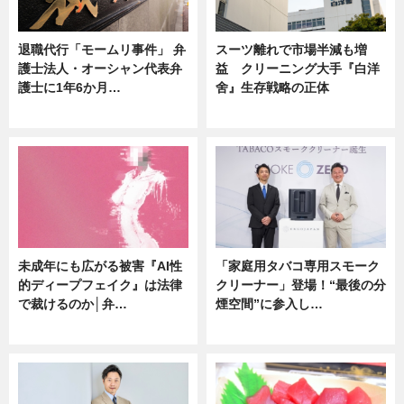
退職代行「モームリ事件」 弁
スーツ離れで市場半減も増
護士法人・オーシャン代表弁
益 クリーニング大手『白洋
護士に1年6か月…
舍』生存戦略の正体
ニュース
企業インタビュー
未成年にも広がる被害『AI性
「家庭用タバコ専用スモーク
的ディープフェイク』は法律
クリーナー」登場！“最後の分
で裁けるのか│弁…
煙空間”に参入し…
ニュース
ニュース