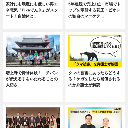
家計にも環境にも優しい再エ
5年連続で売上1位！市場でト
ネ電気「Pikaでんき」がスタ
ップを牽引する花王・ビオレ
ート！自治体と…
の独自のマーケテ…
ニュース
ニュース, 暮らし
増上寺で掃除体験！ニチバン
クマの被害にあったらどうす
が伝える手をいたわることの
る？ケガをしたら補償される
大切さ
のか弁護士が解説
ニュース, 企業インタビュー, 暮ら
専門家インタビュー
し