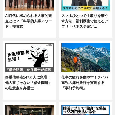
AI時代に求められる人事的観
スマホひとつで手取りを増や
点とは？「科学的人事アワー
す方法！福利厚生で使えるア
ド」授賞式
プリ「ベネステ確定…
ニュース
企業インタビュー
多重債務者147万人に急増！
仕事の疲れを癒やす！タイパ
他人事じゃない「借金問題」
重視の海外旅行を実現する
の注意点を弁護士…
「事前予約術」
専門家インタビュー
暮らし