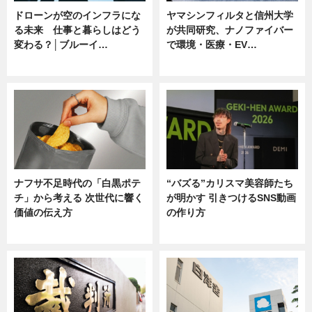
ドローンが空のインフラにな
ヤマシンフィルタと信州大学
る未来 仕事と暮らしはどう
が共同研究、ナノファイバー
変わる？│ブルーイ…
で環境・医療・EV…
ニュース
ニュース
ナフサ不足時代の「白黒ポテ
“バズる”カリスマ美容師たち
チ」から考える 次世代に響く
が明かす 引きつけるSNS動画
価値の伝え方
の作り方
ニュース
ニュース