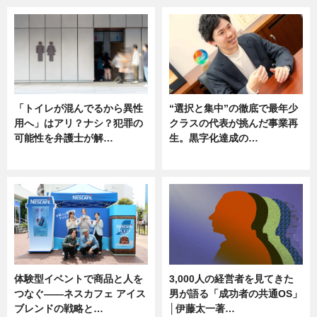
「トイレが混んでるから異性
“選択と集中”の徹底で最年少
用へ」はアリ？ナシ？犯罪の
クラスの代表が挑んだ事業再
可能性を弁護士が解…
生。黒字化達成の…
ニュース, 専門家インタビュー
ニュース
体験型イベントで商品と人を
3,000人の経営者を見てきた
つなぐ――ネスカフェ アイス
男が語る「成功者の共通OS」
ブレンドの戦略と…
│伊藤太一著…