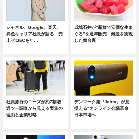
シャネル、Google、楽天、
成城石井が"新鮮で安価な生ま
異色キャリア社長が語る 売
ぐろ"を通年販売 難題を実現
上ゼロECを年…
した舞台裏
ニュース
ニュース
社員旅行のニーズが約7割増│
デンマーク発『Jabra』が見
近ツー調査から見える実施の
据える“オンライン会議革命”
理由と企業戦略
日本市場へ…
ニュース
ニュース