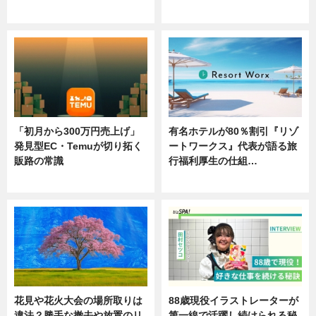
ニュース
ニュース
「初月から300万円売上げ」
有名ホテルが80％割引『リゾ
発見型EC・Temuが切り拓く
ートワークス』代表が語る旅
販路の常識
行福利厚生の仕組…
ニュース
ニュース
花見や花火大会の場所取りは
88歳現役イラストレーターが
違法？勝手な撤去や放置のリ
第一線で活躍し続けられる秘