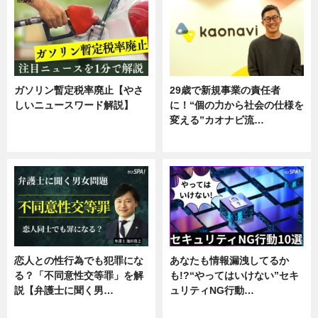
ガソリン暫定税率廃止【やさ
29歳で新規事業の責任者
しいニュースワード解説】
に！“個の力から社会の仕様を
変える”カオナビ流…
ニュース
企業インタビュー
恋人との性行為でも犯罪にな
あなたも情報漏洩してるか
る？「不同意性交等罪」を解
も!?“やってはいけない”セキ
説【弁護士に聞く男…
ュリティNG行動…
専門家インタビュー
専門家インタビュー