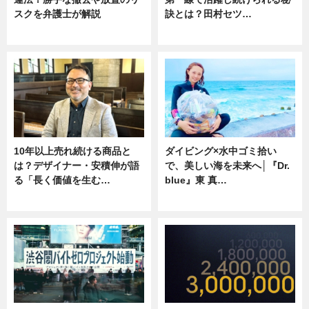
スクを弁護士が解説
訣とは？田村セツ…
ニュース
専門家インタビュー
10年以上売れ続ける商品と
ダイビング×水中ゴミ拾い
は？デザイナー・安積伸が語
で、美しい海を未来へ│『Dr.
る「長く価値を生む…
blue』東 真…
ニュース
ニュース