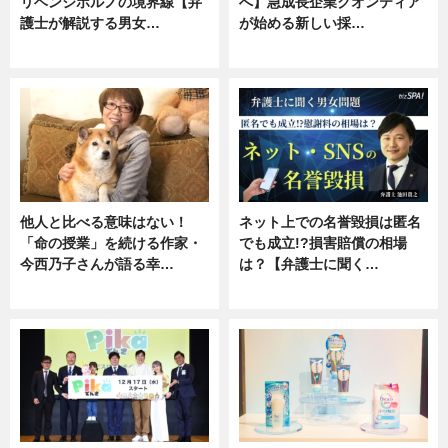
リベンジポルノの境界線【弁
へ】急成長企業クオンティア
護士が解説する男女…
が始める新しい採…
専門家インタビュー
ニュース
他人と比べる意味はない！
ネット上での名誉毀損は匿名
「命の授業」を続ける作家・
でも成立!?損害賠償の相場
今西乃子さんが語る幸…
は？【弁護士に聞く…
専門家インタビュー
専門家インタビュー