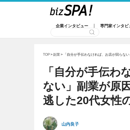
企業インタビュー
専門家インタビ
TOP
副業
「自分が手伝わなければ、お店が回らない
「自分が手伝わ
ない」副業が原
逃した20代女性
山内良子