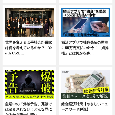
世界を変える若手社会起業家
婚活アプリで独身偽装の男性
は何を考えているのか？「Yo
に55万円支払い命令！「貞操
uth Co:L…
権」とは何かを弁…
スキル
専門家インタビュー
急増中の「爆破予告」冗談で
総合経済対策【やさしいニュ
は済まされない！どんな罪に
ースワード解説】
なるか弁護士に聞い…