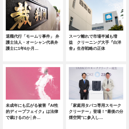
退職代行「モームリ事件」 弁
スーツ離れで市場半減も増
護士法人・オーシャン代表弁
益 クリーニング大手『白洋
護士に1年6か月…
舍』生存戦略の正体
ニュース
企業インタビュー
未成年にも広がる被害『AI性
「家庭用タバコ専用スモーク
的ディープフェイク』は法律
クリーナー」登場！“最後の分
で裁けるのか│弁…
煙空間”に参入し…
ニュース
ニュース