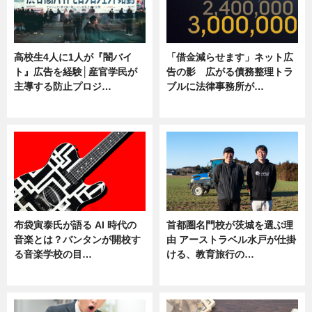
高校生4人に1人が『闇バイ
「借金減らせます」ネット広
ト』広告を経験│産官学民が
告の影 広がる債務整理トラ
主導する防止プロジ…
ブルに法律事務所が…
ニュース
ニュース
布袋寅泰氏が語る AI 時代の
首都圏名門校が茨城を選ぶ理
音楽とは？バンタンが開校す
由 アーストラベル水戸が仕掛
る音楽学校の目…
ける、教育旅行の…
ニュース
ニュース