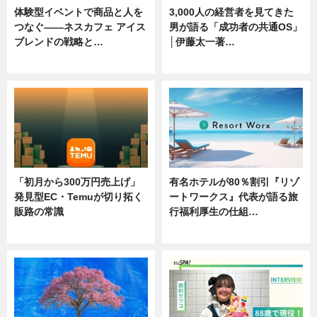
体験型イベントで商品と人を
3,000人の経営者を見てきた
つなぐ――ネスカフェ アイス
男が語る「成功者の共通OS」
ブレンドの戦略と…
│伊藤太一著…
ニュース
ニュース
「初月から300万円売上げ」
有名ホテルが80％割引『リゾ
発見型EC・Temuが切り拓く
ートワークス』代表が語る旅
販路の常識
行福利厚生の仕組…
ニュース
ニュース