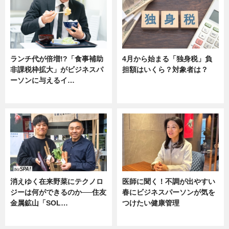
ランチ代が倍増!?「食事補助
4月から始まる「独身税」負
非課税枠拡大」がビジネスパ
担額はいくら？対象者は？
ーソンに与えるイ…
ニュース
ニュース
消えゆく在来野菜にテクノロ
医師に聞く！不調が出やすい
ジーは何ができるのか──住友
春にビジネスパーソンが気を
金属鉱山「SOL…
つけたい健康管理
ニュース
ニュース