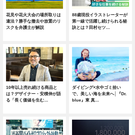
花見や花火大会の場所取りは
88歳現役イラストレーターが
違法？勝手な撤去や放置のリ
第一線で活躍し続けられる秘
スクを弁護士が解説
訣とは？田村セツ…
ニュース
専門家インタビュー
10年以上売れ続ける商品と
ダイビング×水中ゴミ拾い
は？デザイナー・安積伸が語
で、美しい海を未来へ│『Dr.
る「長く価値を生む…
blue』東 真…
ニュース
ニュース