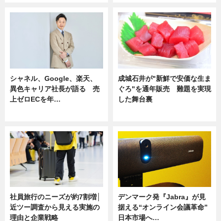
シャネル、Google、楽天、
成城石井が"新鮮で安価な生ま
異色キャリア社長が語る 売
ぐろ"を通年販売 難題を実現
上ゼロECを年…
した舞台裏
ニュース
ニュース
社員旅行のニーズが約7割増│
デンマーク発『Jabra』が見
近ツー調査から見える実施の
据える“オンライン会議革命”
理由と企業戦略
日本市場へ…