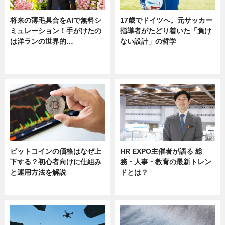
将来の薄毛具合をAIで無料シ
17歳でドイツへ。元サッカー
ミュレーション！手がけたの
指導者がたどり着いた「負け
は洋ランの世界的…
ない設計」の哲学
ニュース
ニュース
sponsored by 河野メリクロン
ビットコインの価格はなぜ上
HR EXPO主催者が語る 総
下する？初心者向けに仕組み
務・人事・教育の最新トレン
と運用方法を解説
ドとは？
ニュース
ニュース