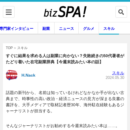
専門家インタビュー
副業
ニュース
グルメ
スキル
スキル
TOP
すぐに結果を求める人は副業に向かない？失敗続きの50代著者が
たどり着いた在宅副業辞典【今週末読みたい本の話】
企業インタビュー
専門家インタビュー
スキル
H.Nack
2024.05.30
話題の新刊から、名前は知っているけれどなかなか手が出ない古
副業
ニュース
典まで、時事性の高い政治・経済ニュースの見方が深まる良書の
書評を、大手メディアで取材記者歴30年、海外駐在経験もあるジ
ャーナリストが担当する。
グルメ
スキル
そんなジャーナリストがお勧めする今週末読みたい本は……。