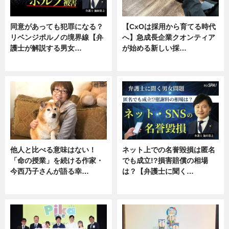
同意があっても犯罪になる？
【CxOは採用から育てる時代
リベンジポルノの境界線【弁
へ】急成長企業クオンティア
護士が解説する男女…
が始める新しい採…
専門家インタビュー
ニュース
他人と比べる意味はない！
ネット上での名誉毀損は匿名
「命の授業」を続ける作家・
でも成立!?損害賠償の相場
今西乃子さんが語る幸…
は？【弁護士に聞く…
専門家インタビュー
専門家インタビュー