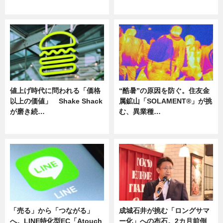
ニュース
ニュース
値上げ時代に問われる「価格
“酷暑”の原因を防ぐ。住友金
以上の価値」 Shake Shack
属鉱山「SOLAMENT®」が挑
が磨き続…
む、異業種…
ニュース
ニュース
「売る」から「つながる」
成城石井が挑む「ロングサマ
へ。LINE特化型EC「Atouch
ー化」への布石。2カ月前倒