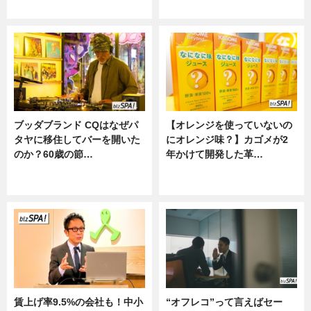
ニュース
ニュース
ブッダブランド CQはなぜパ
【オレンジを使っていないの
タヤに移住してバーを開いた
にオレンジ味？】カゴメが2
のか？60歳の節…
年かけて開発した革…
ニュース
グルメ, ニュース, 企業インタビュ
ー
賃上げ率9.5%の会社も！中小
“オフレコ”って言えばセー