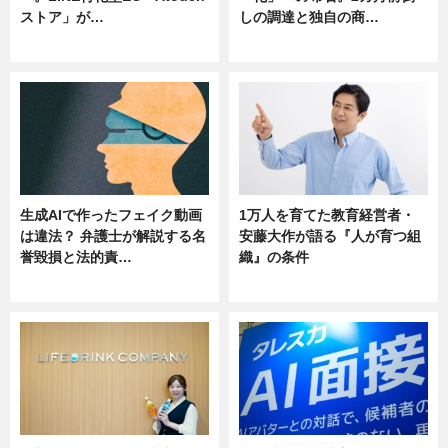
ストア」が…
しの調達と独自の商…
ニュース
ニュース
生成AIで作ったフェイク動画
1万人を育てた教育経営者・
は違法？ 弁護士が解説する名
安藤大作が語る『人が育つ組
誉毀損と法的責…
織』の条件
ニュース
ニュース