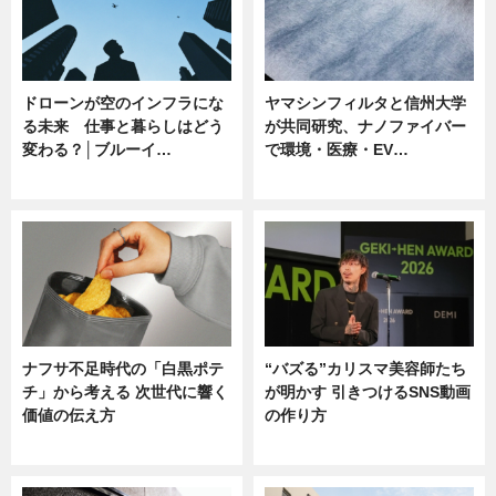
ドローンが空のインフラにな
ヤマシンフィルタと信州大学
る未来 仕事と暮らしはどう
が共同研究、ナノファイバー
変わる？│ブルーイ…
で環境・医療・EV…
ニュース
ニュース
ナフサ不足時代の「白黒ポテ
“バズる”カリスマ美容師たち
チ」から考える 次世代に響く
が明かす 引きつけるSNS動画
価値の伝え方
の作り方
ニュース
ニュース