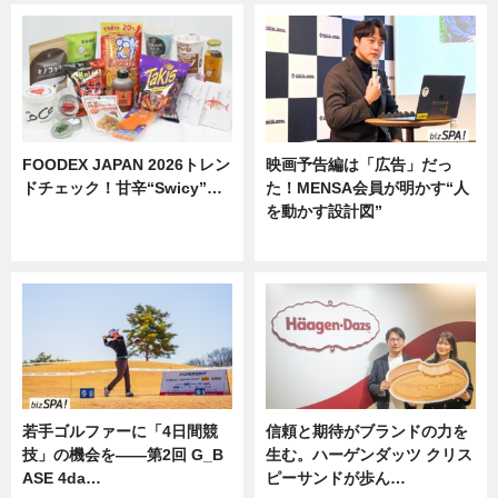
FOODEX JAPAN 2026トレン
映画予告編は「広告」だっ
ドチェック！甘辛“Swicy”…
た！MENSA会員が明かす“人
を動かす設計図”
ニュース
ニュース
若手ゴルファーに「4日間競
信頼と期待がブランドの力を
技」の機会を——第2回 G_B
生む。ハーゲンダッツ クリス
ASE 4da…
ピーサンドが歩ん…