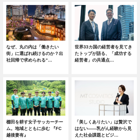
なぜ、丸の内は「働きたい
世界33カ国の経営者を見てき
街」に選ばれ続けるのか？出
たトップが語る、「成功する
社回帰で求められる“…
経営者」の共通点…
ニュース
ニュース
棚田を耕す女子サッカーチー
「美しくありたい」は贅沢で
ム。地域とともに歩む 『FC
はない――乳がん経験から見
越後妻有』
えた社会課題とビジ…