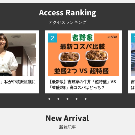
アクセスランキング
た」私が中核派区議に
【最新版】吉野家の牛丼「超特盛」VS
吉
「並盛2杯」高コスパはどっち？
は
新着記事