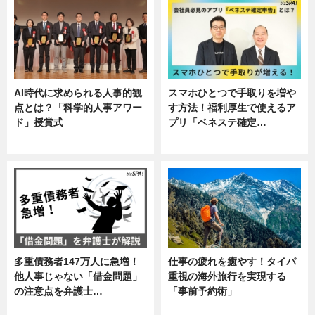
AI時代に求められる人事的観
スマホひとつで手取りを増や
点とは？「科学的人事アワー
す方法！福利厚生で使えるア
ド」授賞式
プリ「ベネステ確定…
ニュース
企業インタビュー
多重債務者147万人に急増！
仕事の疲れを癒やす！タイパ
他人事じゃない「借金問題」
重視の海外旅行を実現する
の注意点を弁護士…
「事前予約術」
専門家インタビュー
暮らし