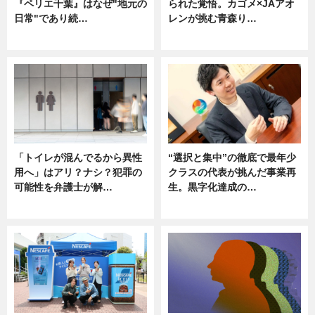
『ペリエ千葉』はなぜ"地元の
られた覚悟。カゴメ×JAアオ
日常"であり続…
レンが挑む青森り…
ニュース
ニュース
「トイレが混んでるから異性
“選択と集中”の徹底で最年少
用へ」はアリ？ナシ？犯罪の
クラスの代表が挑んだ事業再
可能性を弁護士が解…
生。黒字化達成の…
ニュース, 専門家インタビュー
ニュース