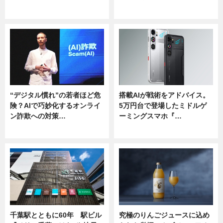
ニュース
ニュース
“デジタル慣れ”の若者ほど危
搭載AIが戦術をアドバイス。
険？AIで巧妙化するオンライ
5万円台で登場したミドルゲ
ン詐欺への対策…
ーミングスマホ『…
ニュース
ニュース
千葉駅とともに60年 駅ビル
究極のりんごジュースに込め