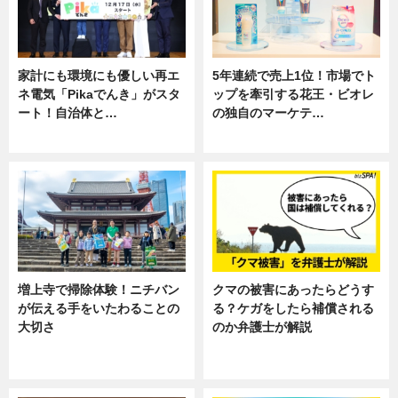
家計にも環境にも優しい再エ
5年連続で売上1位！市場でト
ネ電気「Pikaでんき」がスタ
ップを牽引する花王・ビオレ
ート！自治体と…
の独自のマーケテ…
ニュース
ニュース, 暮らし
増上寺で掃除体験！ニチバン
クマの被害にあったらどうす
が伝える手をいたわることの
る？ケガをしたら補償される
大切さ
のか弁護士が解説
ニュース, 企業インタビュー, 暮ら
専門家インタビュー
し