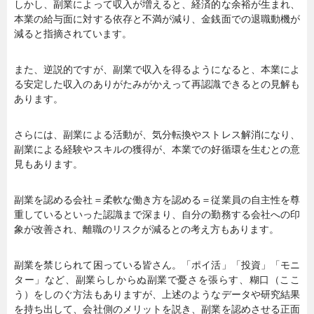
しかし、副業によって収入が増えると、経済的な余裕が生まれ、
本業の給与面に対する依存と不満が減り、金銭面での退職動機が
減ると指摘されています。
また、逆説的ですが、副業で収入を得るようになると、本業によ
る安定した収入のありがたみがかえって再認識できるとの見解も
あります。
さらには、副業による活動が、気分転換やストレス解消になり、
副業による経験やスキルの獲得が、本業での好循環を生むとの意
見もあります。
副業を認める会社＝柔軟な働き方を認める＝従業員の自主性を尊
重しているといった認識まで深まり、自分の勤務する会社への印
象が改善され、離職のリスクが減るとの考え方もあります。
副業を禁じられて困っている皆さん。「ポイ活」「投資」「モニ
ター」など、副業らしからぬ副業で憂さを張らす、糊口（ここ
う）をしのぐ方法もありますが、上述のようなデータや研究結果
を持ち出して、会社側のメリットを説き、副業を認めさせる正面