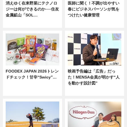
消えゆく在来野菜にテクノロ
医師に聞く！不調が出やすい
ジーは何ができるのか──住友
春にビジネスパーソンが気を
金属鉱山「SOL…
つけたい健康管理
ニュース
ニュース
FOODEX JAPAN 2026トレン
映画予告編は「広告」だっ
ドチェック！甘辛“Swicy”…
た！MENSA会員が明かす“人
を動かす設計図”
ニュース
ニュース