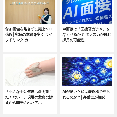
付加価値を足さずに売上500
AI面接は「面接官ガチャ」を
億超│究極の本質を突く ライ
なくせるか？ タレスカが挑む
フドリンク カ…
採用の可能性
ニュース
ニュース
「小さな手に何度も針を刺し
AIが描いた絵は著作権で守ら
たくない…」現場の悲痛な訴
れるのか？│弁護士が解説
えから開発されたア…
ニュース
ニュース