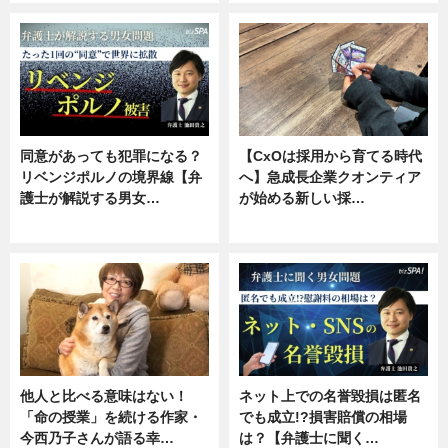
同意があっても犯罪になる？
【CxOは採用から育てる時代
リベンジポルノの境界線【弁
へ】急成長企業クオンティア
護士が解説する男女…
が始める新しい採…
専門家インタビュー
ニュース
他人と比べる意味はない！
ネット上での名誉毀損は匿名
「命の授業」を続ける作家・
でも成立!?損害賠償の相場
今西乃子さんが語る幸…
は？【弁護士に聞く…