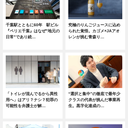
千葉駅とともに60年 駅ビル
究極のりんごジュースに込め
『ペリエ千葉』はなぜ"地元の
られた覚悟。カゴメ×JAアオ
日常"であり続…
レンが挑む青森り…
ニュース
ニュース
「トイレが混んでるから異性
“選択と集中”の徹底で最年少
用へ」はアリ？ナシ？犯罪の
クラスの代表が挑んだ事業再
可能性を弁護士が解…
生。黒字化達成の…
ニュース, 専門家インタビュー
ニュース