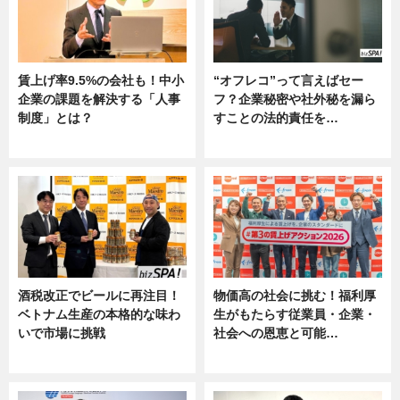
賃上げ率9.5%の会社も！中小
“オフレコ”って言えばセー
企業の課題を解決する「人事
フ？企業秘密や社外秘を漏ら
制度」とは？
すことの法的責任を…
ニュース
ニュース, 専門家インタビュー
酒税改正でビールに再注目！
物価高の社会に挑む！福利厚
ベトナム生産の本格的な味わ
生がもたらす従業員・企業・
いで市場に挑戦
社会への恩恵と可能…
ニュース
ニュース