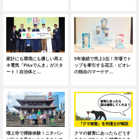
専門家インタビュー
専門家インタビュー
家計にも環境にも優しい再エ
5年連続で売上1位！市場でト
ネ電気「Pikaでんき」がスタ
ップを牽引する花王・ビオレ
ート！自治体と…
の独自のマーケテ…
ニュース
ニュース, 暮らし
増上寺で掃除体験！ニチバン
クマの被害にあったらどうす