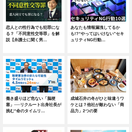
恋人との性行為でも犯罪にな
あなたも情報漏洩してるか
る？「不同意性交等罪」を解
も!?“やってはいけない”セキ
説【弁護士に聞く男…
ュリティNG行動…
専門家インタビュー
専門家インタビュー
働き盛りほど危ない「脳梗
成城石井の冬がひと味違うワ
塞」──リクルート出身社長が
ケとは？他社が敵わない「商
挑む“命のタイムリ…
品力」2つの要
企業インタビュー
グルメ