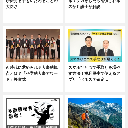
が伝える手をいたわることの
る？ケガをしたら補償される
大切さ
のか弁護士が解説
ニュース, 企業インタビュー, 暮ら
専門家インタビュー
し
AI時代に求められる人事的観
スマホひとつで手取りを増や
点とは？「科学的人事アワー
す方法！福利厚生で使えるア
ド」授賞式
プリ「ベネステ確定…
ニュース
企業インタビュー