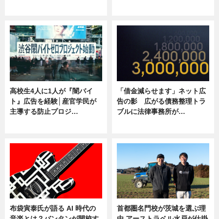
ニュース
ニュース
高校生4人に1人が『闇バイ
「借金減らせます」ネット広
ト』広告を経験│産官学民が
告の影 広がる債務整理トラ
主導する防止プロジ…
ブルに法律事務所が…
ニュース
ニュース
布袋寅泰氏が語る AI 時代の
首都圏名門校が茨城を選ぶ理
音楽とは？バンタンが開校す
由 アーストラベル水戸が仕掛