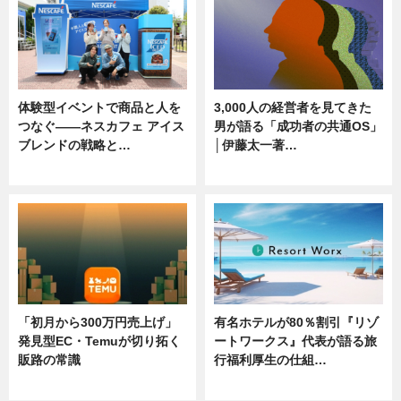
体験型イベントで商品と人を
3,000人の経営者を見てきた
つなぐ――ネスカフェ アイス
男が語る「成功者の共通OS」
ブレンドの戦略と…
│伊藤太一著…
ニュース
ニュース
「初月から300万円売上げ」
有名ホテルが80％割引『リゾ
発見型EC・Temuが切り拓く
ートワークス』代表が語る旅
販路の常識
行福利厚生の仕組…
ニュース
ニュース