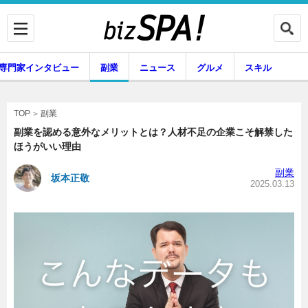
専門家インタビュー
副業
ニュース
グルメ
スキル
副業
TOP
副業を認める意外なメリットとは？人材不足の企業こそ解禁した
ほうがいい理由
企業インタビュー
専門家インタビュー
副業
坂本正敬
2025.03.13
副業
ニュース
グルメ
スキル