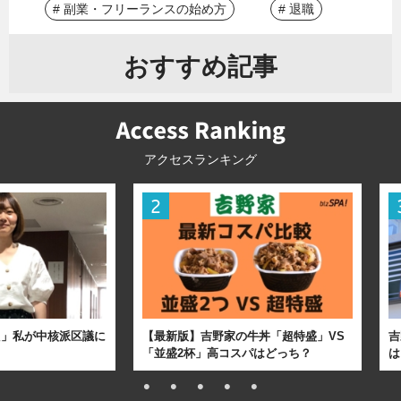
# 副業・フリーランスの始め方
# 退職
おすすめ記事
アクセスランキング
た」私が中核派区議に
【最新版】吉野家の牛丼「超特盛」VS
吉
「並盛2杯」高コスパはどっち？
は