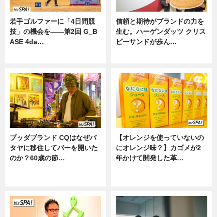
若手ゴルファーに「4日間競
信頼と期待がブランドの力を
技」の機会を——第2回 G_B
生む。ハーゲンダッツ クリス
ASE 4da…
ピーサンドが歩ん…
ニュース
ニュース
ブッダブランド CQはなぜパ
【オレンジを使っていないの
タヤに移住してバーを開いた
にオレンジ味？】カゴメが2
のか？60歳の節…
年かけて開発した革…
ニュース
グルメ, ニュース, 企業インタビュ
ー