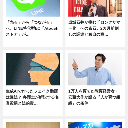
「売る」から「つながる」
成城石井が挑む「ロングサマ
へ。LINE特化型EC「Atouch
ー化」への布石。2カ月前倒
ストア」が…
しの調達と独自の商…
ニュース
ニュース
生成AIで作ったフェイク動画
1万人を育てた教育経営者・
は違法？ 弁護士が解説する名
安藤大作が語る『人が育つ組
誉毀損と法的責…
織』の条件
ニュース
ニュース