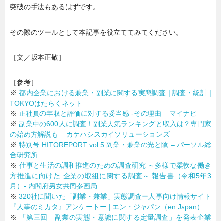
突破の手法もあるはずです。
その際のツールとして本記事を役立ててみてください。
［文／坂本正敬］
［参考］
※
都内企業における兼業・副業に関する実態調査 | 調査・統計 |
TOKYOはたらくネット
※
正社員の年収と評価に対する妥当感 -その理由 – マイナビ
※
副業中の600人に調査！副業人気ランキングと収入は？専門家
の始め方解説も – カケハシスカイソリューションズ
※
特別号 HITOREPORT vol.5 副業・兼業の光と陰 – パーソル総
合研究所
※
仕事と生活の調和推進のための調査研究 ～多様で柔軟な働き
方推進に向けた 企業の取組に関する調査～ 報告書（令和5年3
月）- 内閣府男女共同参画局
※
320社に聞いた「副業・兼業」実態調査ー人事向け情報サイト
『人事のミカタ』アンケートー | エン・ジャパン（en Japan）
※
「第三回 副業の実態・意識に関する定量調査」を発表企業