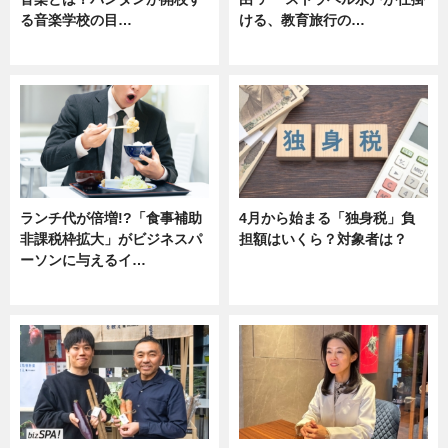
る音楽学校の目…
ける、教育旅行の…
ニュース
ニュース
ランチ代が倍増!?「食事補助
4月から始まる「独身税」負
非課税枠拡大」がビジネスパ
担額はいくら？対象者は？
ーソンに与えるイ…
ニュース
ニュース