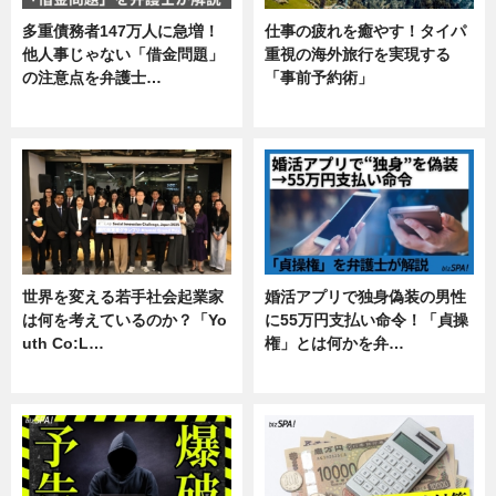
多重債務者147万人に急増！
仕事の疲れを癒やす！タイパ
他人事じゃない「借金問題」
重視の海外旅行を実現する
の注意点を弁護士…
「事前予約術」
専門家インタビュー
暮らし
世界を変える若手社会起業家
婚活アプリで独身偽装の男性
は何を考えているのか？「Yo
に55万円支払い命令！「貞操
uth Co:L…
権」とは何かを弁…
スキル
専門家インタビュー