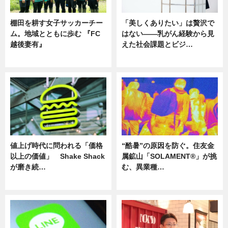
棚田を耕す女子サッカーチー
「美しくありたい」は贅沢で
ム。地域とともに歩む 『FC
はない――乳がん経験から見
越後妻有』
えた社会課題とビジ…
ニュース
ニュース
値上げ時代に問われる「価格
“酷暑”の原因を防ぐ。住友金
以上の価値」 Shake Shack
属鉱山「SOLAMENT®」が挑
が磨き続…
む、異業種…
ニュース
ニュース