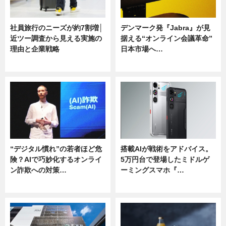
社員旅行のニーズが約7割増│
デンマーク発『Jabra』が見
近ツー調査から見える実施の
据える“オンライン会議革命”
理由と企業戦略
日本市場へ…
ニュース
ニュース
“デジタル慣れ”の若者ほど危
搭載AIが戦術をアドバイス。
険？AIで巧妙化するオンライ
5万円台で登場したミドルゲ
ン詐欺への対策…
ーミングスマホ『…
ニュース
ニュース