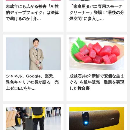
未成年にも広がる被害『AI性
「家庭用タバコ専用スモーク
的ディープフェイク』は法律
クリーナー」登場！“最後の分
で裁けるのか│弁…
煙空間”に参入し…
ニュース
ニュース
シャネル、Google、楽天、
成城石井が"新鮮で安価な生ま
異色キャリア社長が語る 売
ぐろ"を通年販売 難題を実現
上ゼロECを年…
した舞台裏
ニュース
ニュース