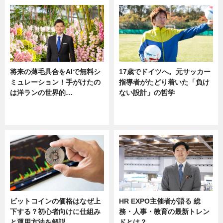
将来の薄毛具合をAIで無料シ
17歳でドイツへ。元サッカー
ミュレーション！手がけたの
指導者がたどり着いた「負け
は洋ランの世界的…
ない設計」の哲学
ニュース
ニュース
sponsored by 河野メリクロン
ビットコインの価格はなぜ上
HR EXPO主催者が語る 総
下する？初心者向けに仕組み
務・人事・教育の最新トレン
と運用方法を解説
ドとは？