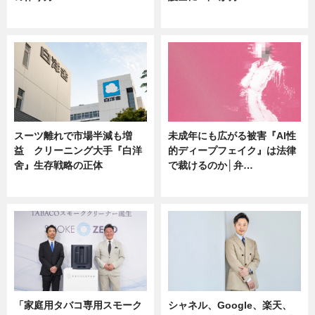
ニュース
ニュース
スーツ離れで市場半減も増
未成年にも広がる被害『AI性
益 クリーニング大手『白洋
的ディープフェイク』は法律
舍』生存戦略の正体
で裁けるのか│弁…
企業インタビュー
ニュース
「家庭用タバコ専用スモーク
シャネル、Google、楽天、