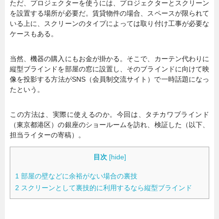
ただ、プロジェクターを使うには、プロジェクターとスクリーン
を設置する場所が必要だ。賃貸物件の場合、スペースが限られて
暮らし
エンタメ
いる上に、スクリーンのタイプによっては取り付け工事が必要な
ケースもある。
連載一覧
当然、機器の購入にもお金が掛かる。そこで、カーテン代わりに
縦型ブラインドを部屋の窓に設置し、そのブラインドに向けて映
像を投影する方法がSNS（会員制交流サイト）で一時話題になっ
たという。
この方法は、実際に使えるのか。今回は、タチカワブラインド
（東京都港区）の銀座のショールームを訪れ、検証した（以下、
担当ライターの寄稿）。
目次
[
hide
]
1
部屋の壁などに余裕がない場合の裏技
2
スクリーンとして裏技的に利用するなら縦型ブラインド