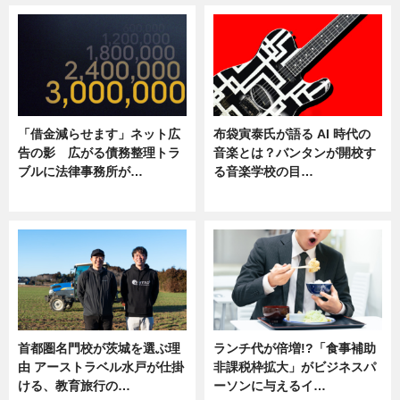
「借金減らせます」ネット広
布袋寅泰氏が語る AI 時代の
告の影 広がる債務整理トラ
音楽とは？バンタンが開校す
ブルに法律事務所が…
る音楽学校の目…
ニュース
ニュース
首都圏名門校が茨城を選ぶ理
ランチ代が倍増!?「食事補助
由 アーストラベル水戸が仕掛
非課税枠拡大」がビジネスパ
ける、教育旅行の…
ーソンに与えるイ…