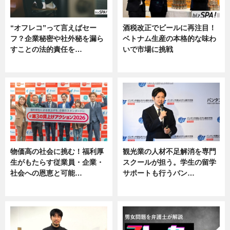
“オフレコ”って言えばセー
酒税改正でビールに再注目！
フ？企業秘密や社外秘を漏ら
ベトナム生産の本格的な味わ
すことの法的責任を…
いで市場に挑戦
ニュース, 専門家インタビュー
ニュース
物価高の社会に挑む！福利厚
観光業の人材不足解消を専門
生がもたらす従業員・企業・
スクールが担う。学生の留学
社会への恩恵と可能…
サポートも行うバン…
ニュース
ニュース, 企業インタビュー