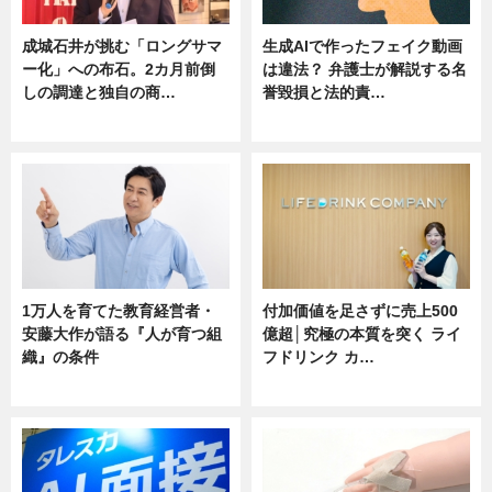
成城石井が挑む「ロングサマ
生成AIで作ったフェイク動画
ー化」への布石。2カ月前倒
は違法？ 弁護士が解説する名
しの調達と独自の商…
誉毀損と法的責…
ニュース
ニュース
1万人を育てた教育経営者・
付加価値を足さずに売上500
安藤大作が語る『人が育つ組
億超│究極の本質を突く ライ
織』の条件
フドリンク カ…
ニュース
ニュース