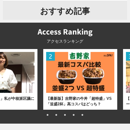
おすすめ記事
アクセスランキング
た」私が中核派区議に
【最新版】吉野家の牛丼「超特盛」VS
【
「並盛2杯」高コスパはどっち？
ー