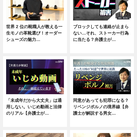
世界 2 位の靴職人が教える一
ブロックしても連絡が止まら
生モノの革靴選び！オーダー
ない…それ、ストーカー行為
シューズの魅力…
に当たる？弁護士が…
ニュース, 専門家インタビュー
ニュース, 専門家インタビュー
「未成年だから大丈夫」は通
同意があっても犯罪になる？
用しない。いじめ動画と法律
リベンジポルノの境界線【弁
のリアル【弁護士が…
護士が解説する男女…
ニュース, 専門家インタビュー
専門家インタビュー