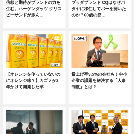
信頼と期待がブランドの力を
ブッダブランド CQはなぜパ
生む。ハーゲンダッツ クリス
タヤに移住してバーを開いた
ピーサンドが歩ん…
のか？60歳の節…
ニュース
ニュース
【オレンジを使っていないの
賃上げ率9.5%の会社も！中小
にオレンジ味？】カゴメが2
企業の課題を解決する「人事
年かけて開発した革…
制度」とは？
グルメ, ニュース, 企業インタビュ
ニュース
ー