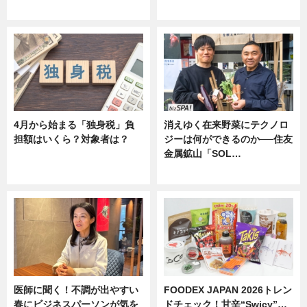
ニュース
ニュース
4月から始まる「独身税」負
消えゆく在来野菜にテクノロ
担額はいくら？対象者は？
ジーは何ができるのか──住友
金属鉱山「SOL…
ニュース
ニュース
医師に聞く！不調が出やすい
FOODEX JAPAN 2026トレン
春にビジネスパーソンが気を
ドチェック！甘辛“Swicy”…