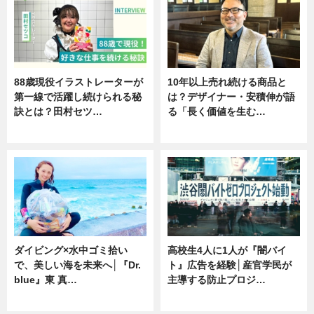
88歳現役イラストレーターが
10年以上売れ続ける商品と
第一線で活躍し続けられる秘
は？デザイナー・安積伸が語
訣とは？田村セツ…
る「長く価値を生む…
専門家インタビュー
ニュース
ダイビング×水中ゴミ拾い
高校生4人に1人が『闇バイ
で、美しい海を未来へ│『Dr.
ト』広告を経験│産官学民が
blue』東 真…
主導する防止プロジ…
ニュース
ニュース