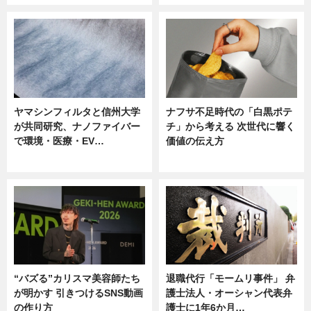
ヤマシンフィルタと信州大学
ナフサ不足時代の「白黒ポテ
が共同研究、ナノファイバー
チ」から考える 次世代に響く
で環境・医療・EV…
価値の伝え方
ニュース
ニュース
“バズる”カリスマ美容師たち
退職代行「モームリ事件」 弁
が明かす 引きつけるSNS動画
護士法人・オーシャン代表弁
の作り方
護士に1年6か月…