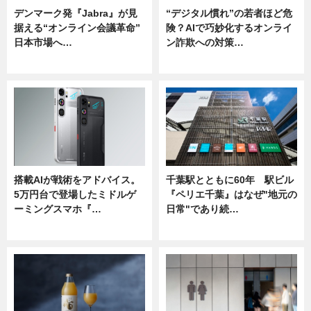
デンマーク発『Jabra』が見
“デジタル慣れ”の若者ほど危
据える“オンライン会議革命”
険？AIで巧妙化するオンライ
日本市場へ…
ン詐欺への対策…
ニュース
ニュース
搭載AIが戦術をアドバイス。
千葉駅とともに60年 駅ビル
5万円台で登場したミドルゲ
『ペリエ千葉』はなぜ"地元の
ーミングスマホ『…
日常"であり続…
ニュース
ニュース