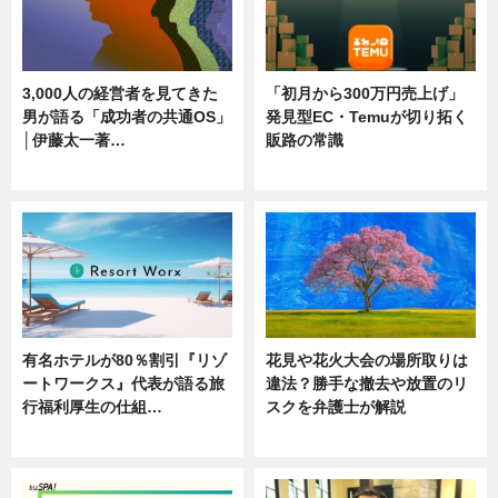
3,000人の経営者を見てきた
「初月から300万円売上げ」
男が語る「成功者の共通OS」
発見型EC・Temuが切り拓く
│伊藤太一著…
販路の常識
ニュース
ニュース
有名ホテルが80％割引『リゾ
花見や花火大会の場所取りは
ートワークス』代表が語る旅
違法？勝手な撤去や放置のリ
行福利厚生の仕組…
スクを弁護士が解説
ニュース
ニュース