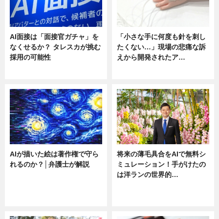
AI面接は「面接官ガチャ」を
「小さな手に何度も針を刺し
なくせるか？ タレスカが挑む
たくない…」現場の悲痛な訴
採用の可能性
えから開発されたア…
ニュース
ニュース
AIが描いた絵は著作権で守ら
将来の薄毛具合をAIで無料シ
れるのか？│弁護士が解説
ミュレーション！手がけたの
は洋ランの世界的…
ニュース
ニュース
sponsored by 河野メリクロン