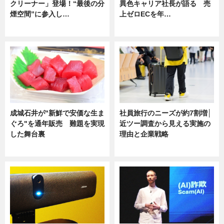
クリーナー」登場！“最後の分
異色キャリア社長が語る 売
煙空間”に参入し…
上ゼロECを年…
ニュース
ニュース
成城石井が"新鮮で安価な生ま
社員旅行のニーズが約7割増│
ぐろ"を通年販売 難題を実現
近ツー調査から見える実施の
した舞台裏
理由と企業戦略
ニュース
ニュース