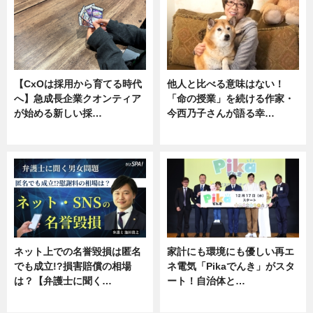
【CxOは採用から育てる時代
他人と比べる意味はない！
へ】急成長企業クオンティア
「命の授業」を続ける作家・
が始める新しい採…
今西乃子さんが語る幸…
ニュース
専門家インタビュー
ネット上での名誉毀損は匿名
家計にも環境にも優しい再エ
でも成立!?損害賠償の相場
ネ電気「Pikaでんき」がスタ
は？【弁護士に聞く…
ート！自治体と…
専門家インタビュー
ニュース