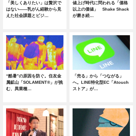
「美しくありたい」は贅沢で
値上げ時代に問われる「価格
はない――乳がん経験から見
以上の価値」 Shake Shack
えた社会課題とビジ…
が磨き続…
ニュース
ニュース
“酷暑”の原因を防ぐ。住友金
「売る」から「つながる」
属鉱山「SOLAMENT®」が挑
へ。LINE特化型EC「Atouch
む、異業種…
ストア」が…
ニュース
ニュース