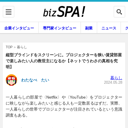
企業インタビュー
専門家インタビュー
副業
ニュース
暮らし
エンタメ
暮らし
TOP
縦型ブラインドをスクリーンに。プロジェクターを狭い賃貸部屋
で楽しみたい人の救世主になるか【ネットでうわさの真相を究
明】
企業インタビュー
専門家インタビュー
暮らし
わたなべ たい
2024.05.28
副業
ニュース
一人暮らしの部屋で〈Netflix〉や〈YouTube〉をプロジェクター
に映しながら楽しみたいと感じる人も一定数居るはずだ。実際、
一人暮らしの世帯でプロジェクターが注目されているという意識
調査もある。
グルメ
スキル