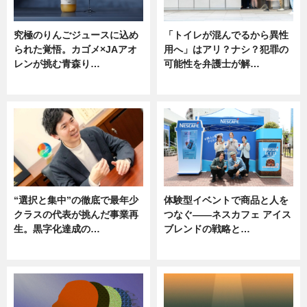
究極のりんごジュースに込め
「トイレが混んでるから異性
られた覚悟。カゴメ×JAアオ
用へ」はアリ？ナシ？犯罪の
レンが挑む青森り…
可能性を弁護士が解…
ニュース
ニュース, 専門家インタビュー
“選択と集中”の徹底で最年少
体験型イベントで商品と人を
クラスの代表が挑んだ事業再
つなぐ――ネスカフェ アイス
生。黒字化達成の…
ブレンドの戦略と…
ニュース
ニュース