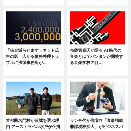
ニュース
ニュース
「借金減らせます」ネット広
布袋寅泰氏が語る AI 時代の
告の影 広がる債務整理トラ
音楽とは？バンタンが開校す
ブルに法律事務所が…
る音楽学校の目…
ニュース
ニュース
首都圏名門校が茨城を選ぶ理
ランチ代が倍増!?「食事補助
由 アーストラベル水戸が仕掛
非課税枠拡大」がビジネスパ