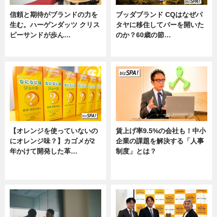
信頼と期待がブランドの力を
ブッダブランド CQはなぜパ
生む。ハーゲンダッツ クリス
タヤに移住してバーを開いた
ピーサンドが歩ん…
のか？60歳の節…
ニュース
ニュース
【オレンジを使っていないの
賃上げ率9.5%の会社も！中小
にオレンジ味？】カゴメが2
企業の課題を解決する「人事
年かけて開発した革…
制度」とは？
グルメ, ニュース, 企業インタビュ
ニュース
ー