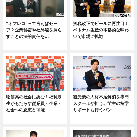
“オフレコ”って言えばセー
酒税改正でビールに再注目！
フ？企業秘密や社外秘を漏ら
ベトナム生産の本格的な味わ
すことの法的責任を…
いで市場に挑戦
ニュース, 専門家インタビュー
ニュース
物価高の社会に挑む！福利厚
観光業の人材不足解消を専門
生がもたらす従業員・企業・
スクールが担う。学生の留学
社会への恩恵と可能…
サポートも行うバン…
ニュース
ニュース, 企業インタビュー