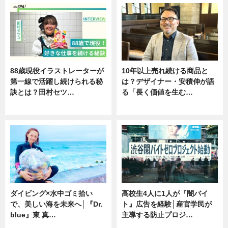
88歳現役イラストレーターが
10年以上売れ続ける商品と
第一線で活躍し続けられる秘
は？デザイナー・安積伸が語
訣とは？田村セツ…
る「長く価値を生む…
専門家インタビュー
ニュース
ダイビング×水中ゴミ拾い
高校生4人に1人が『闇バイ
で、美しい海を未来へ│『Dr.
ト』広告を経験│産官学民が
blue』東 真…
主導する防止プロジ…