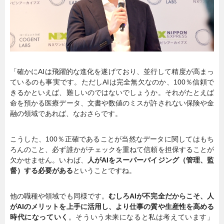
「確かにAIは飛躍的な進化を遂げており、並行して精度が高まっ
ているのも事実です。ただしAIは完全無欠なのか、100％信頼で
きるかといえば、難しいのではないでしょうか。それがたとえば
命を預かる医療データ、文書や数値のミスが許されない保険や金
融の領域であれば、なおさらです。
こうした、100％正確であることが当然なデータに関してはもち
ろんのこと、必ず誰かがチェックを重ねて信頼を担保することが
欠かせません。いわば、
人がAIをスーパーバイジング（管理、監
督）する必要がある
ということですね。
他の職種や領域でも同様です。
むしろAIが不完全だからこそ、人
がAIのメリットを上手に活用し、より仕事の質や生産性を高める
時代になっていく
。そういう未来になると私は考えています」