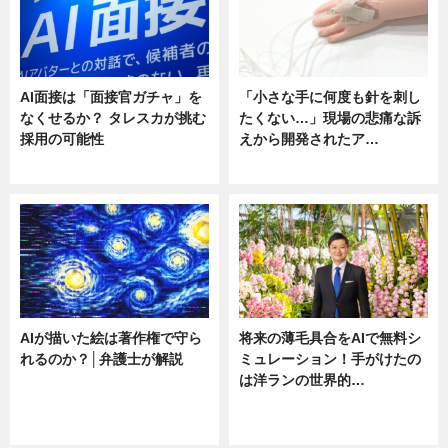
AI面接は「面接官ガチャ」を
「小さな手に何度も針を刺し
なくせるか？ タレスカが挑む
たくない…」現場の悲痛な訴
採用の可能性
えから開発されたア…
ニュース
ニュース
AIが描いた絵は著作権で守ら
将来の薄毛具合をAIで無料シ
れるのか？│弁護士が解説
ミュレーション！手がけたの
は洋ランの世界的…
ニュース
ニュース
sponsored by 河野メリクロン