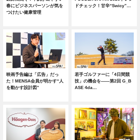
春にビジネスパーソンが気を
ドチェック！甘辛“Swicy”…
つけたい健康管理
ニュース
ニュース
映画予告編は「広告」だっ
若手ゴルファーに「4日間競
た！MENSA会員が明かす“人
技」の機会を——第2回 G_B
を動かす設計図”
ASE 4da…
ニュース
ニュース