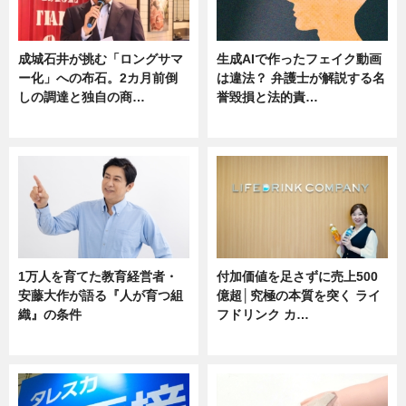
成城石井が挑む「ロングサマ
生成AIで作ったフェイク動画
ー化」への布石。2カ月前倒
は違法？ 弁護士が解説する名
しの調達と独自の商…
誉毀損と法的責…
ニュース
ニュース
1万人を育てた教育経営者・
付加価値を足さずに売上500
安藤大作が語る『人が育つ組
億超│究極の本質を突く ライ
織』の条件
フドリンク カ…
ニュース
ニュース