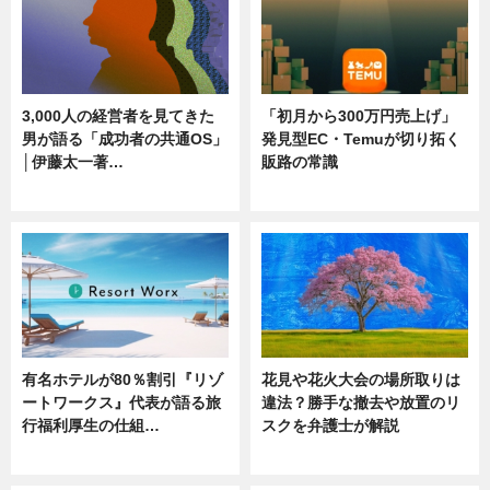
3,000人の経営者を見てきた
「初月から300万円売上げ」
男が語る「成功者の共通OS」
発見型EC・Temuが切り拓く
│伊藤太一著…
販路の常識
ニュース
ニュース
有名ホテルが80％割引『リゾ
花見や花火大会の場所取りは
ートワークス』代表が語る旅
違法？勝手な撤去や放置のリ
行福利厚生の仕組…
スクを弁護士が解説
ニュース
ニュース