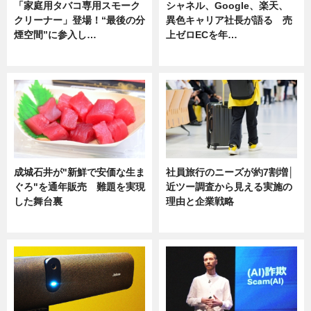
「家庭用タバコ専用スモーク
シャネル、Google、楽天、
クリーナー」登場！“最後の分
異色キャリア社長が語る 売
煙空間”に参入し…
上ゼロECを年…
ニュース
ニュース
成城石井が"新鮮で安価な生ま
社員旅行のニーズが約7割増│
ぐろ"を通年販売 難題を実現
近ツー調査から見える実施の
した舞台裏
理由と企業戦略
ニュース
ニュース