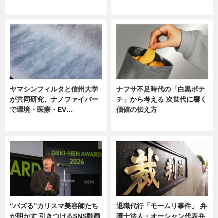
ニュース
ニュース
ヤマシンフィルタと信州大学
ナフサ不足時代の「白黒ポテ
が共同研究、ナノファイバー
チ」から考える 次世代に響く
で環境・医療・EV…
価値の伝え方
ニュース
ニュース
“バズる”カリスマ美容師たち
退職代行「モームリ事件」 弁
が明かす 引きつけるSNS動画
護士法人・オーシャン代表弁