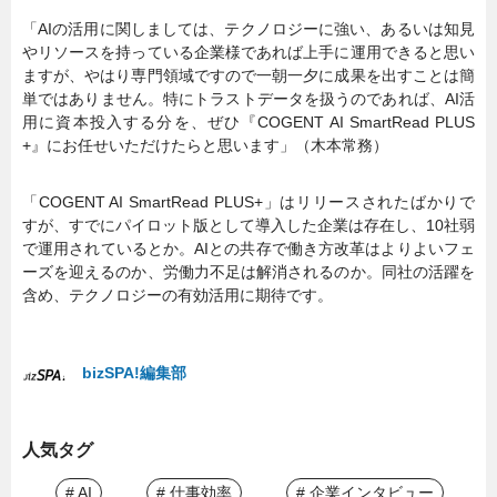
「AIの活用に関しましては、テクノロジーに強い、あるいは知見
やリソースを持っている企業様であれば上手に運用できると思い
ますが、やはり専門領域ですので一朝一夕に成果を出すことは簡
単ではありません。特にトラストデータを扱うのであれば、AI活
用に資本投入する分を、ぜひ『COGENT AI SmartRead PLUS
+』にお任せいただけたらと思います」（木本常務）
「COGENT AI SmartRead PLUS+」はリリースされたばかりで
すが、すでにパイロット版として導入した企業は存在し、10社弱
で運用されているとか。AIとの共存で働き方改革はよりよいフェ
ーズを迎えるのか、労働力不足は解消されるのか。同社の活躍を
含め、テクノロジーの有効活用に期待です。
bizSPA!編集部
人気タグ
# AI
# 仕事効率
# 企業インタビュー