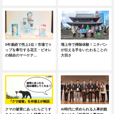
専門家インタビュー
ニュース
5年連続で売上1位！市場でト
増上寺で掃除体験！ニチバン
ップを牽引する花王・ビオレ
が伝える手をいたわることの
の独自のマーケテ…
大切さ
ニュース, 暮らし
ニュース, 企業インタビュー, 暮ら
し
クマの被害にあったらどうす
AI時代に求められる人事的観