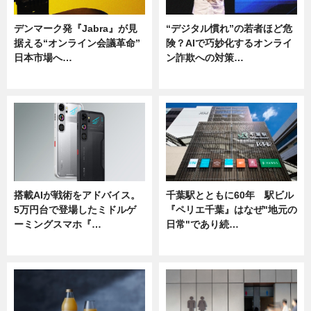
デンマーク発『Jabra』が見
“デジタル慣れ”の若者ほど危
据える“オンライン会議革命”
険？AIで巧妙化するオンライ
日本市場へ…
ン詐欺への対策…
ニュース
ニュース
搭載AIが戦術をアドバイス。
千葉駅とともに60年 駅ビル
5万円台で登場したミドルゲ
『ペリエ千葉』はなぜ"地元の
ーミングスマホ『…
日常"であり続…
ニュース
ニュース