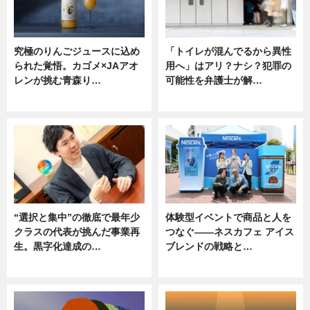
究極のりんごジュースに込め
「トイレが混んでるから異性
られた覚悟。カゴメ×JAアオ
用へ」はアリ？ナシ？犯罪の
レンが挑む青森り…
可能性を弁護士が解…
ニュース
ニュース, 専門家インタビュー
“選択と集中”の徹底で最年少
体験型イベントで商品と人を
クラスの代表が挑んだ事業再
つなぐ――ネスカフェ アイス
生。黒字化達成の…
ブレンドの戦略と…
ニュース
ニュース