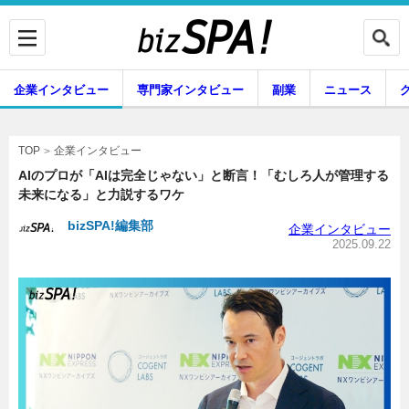
企業インタビュー
専門家インタビュー
副業
ニュース
暮らし
エンタメ
企業インタビュー
TOP
AIのプロが「AIは完全じゃない」と断言！「むしろ人が管理する
未来になる」と力説するワケ
企業インタビュー
専門家インタビュー
bizSPA!編集部
企業インタビュー
2025.09.22
副業
ニュース
グルメ
スキル