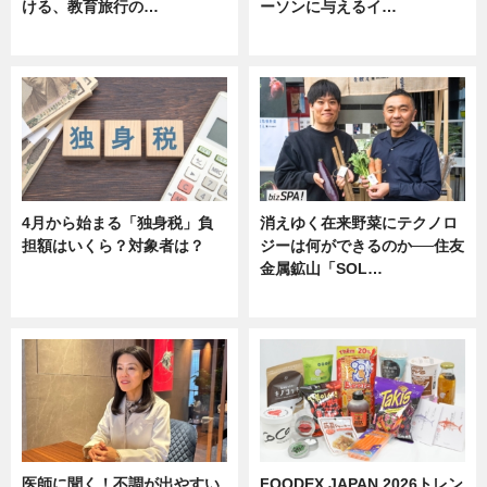
ける、教育旅行の…
ーソンに与えるイ…
ニュース
ニュース
4月から始まる「独身税」負
消えゆく在来野菜にテクノロ
担額はいくら？対象者は？
ジーは何ができるのか──住友
金属鉱山「SOL…
ニュース
ニュース
医師に聞く！不調が出やすい
FOODEX JAPAN 2026トレン