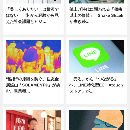
「美しくありたい」は贅沢で
値上げ時代に問われる「価格
はない――乳がん経験から見
以上の価値」 Shake Shack
えた社会課題とビジ…
が磨き続…
ニュース
ニュース
“酷暑”の原因を防ぐ。住友金
「売る」から「つながる」
属鉱山「SOLAMENT®」が挑
へ。LINE特化型EC「Atouch
む、異業種…
ストア」が…
ニュース
ニュース