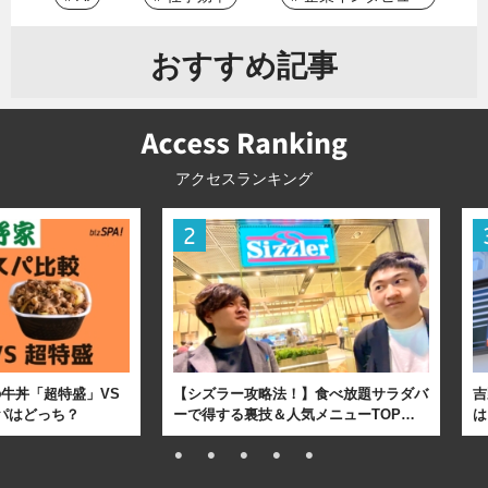
おすすめ記事
アクセスランキング
牛丼「超特盛」VS
【シズラー攻略法！】食べ放題サラダバ
吉
パはどっち？
ーで得する裏技＆人気メニューTOP…
は