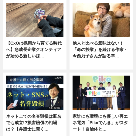
【CxOは採用から育てる時代
他人と比べる意味はない！
へ】急成長企業クオンティア
「命の授業」を続ける作家・
が始める新しい採…
今西乃子さんが語る幸…
ニュース
専門家インタビュー
ネット上での名誉毀損は匿名
家計にも環境にも優しい再エ
でも成立!?損害賠償の相場
ネ電気「Pikaでんき」がスタ
は？【弁護士に聞く…
ート！自治体と…