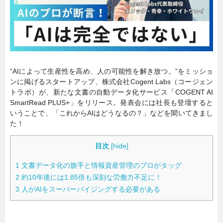
暮らし
エンタメ
連載一覧
“AIによって生産性を高め、人の可能性を解き放つ。”をミッショ
ンに掲げるスタートアップ、株式会社Cogent Labs（コージェン
トラボ）が、新たな文書の自動データ化サービス「COGENT AI
SmartRead PLUS+」をリリース。発表会には社長も登壇すると
いうことで、「これからAIはどうなるの？」などを聞いてきまし
た！
目次
[
hide
]
1
文書データ化の旗手と情報資産管理のプロがタッグ
2
約10年後には1.85倍も深刻な労働力不足に！
3
人がAIをスーパーバイジングする必要がある