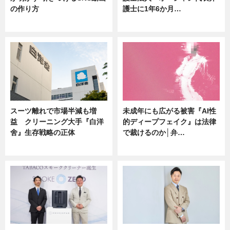
の作り方
護士に1年6か月…
ニュース
ニュース
スーツ離れで市場半減も増
未成年にも広がる被害『AI性
益 クリーニング大手『白洋
的ディープフェイク』は法律
舍』生存戦略の正体
で裁けるのか│弁…
企業インタビュー
ニュース