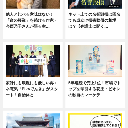
他人と比べる意味はない！
ネット上での名誉毀損は匿名
「命の授業」を続ける作家・
でも成立!?損害賠償の相場
今西乃子さんが語る幸…
は？【弁護士に聞く…
専門家インタビュー
専門家インタビュー
家計にも環境にも優しい再エ
5年連続で売上1位！市場でト
ネ電気「Pikaでんき」がスタ
ップを牽引する花王・ビオレ
ート！自治体と…
の独自のマーケテ…
ニュース
ニュース, 暮らし