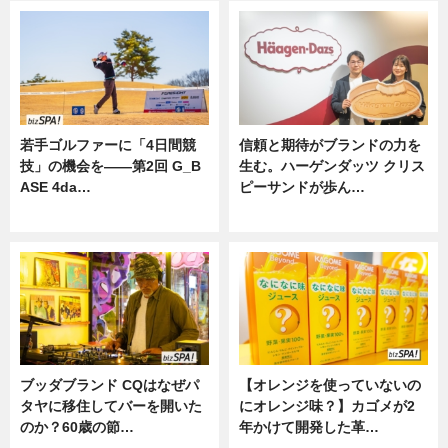
若手ゴルファーに「4日間競
信頼と期待がブランドの力を
技」の機会を——第2回 G_B
生む。ハーゲンダッツ クリス
ASE 4da…
ピーサンドが歩ん…
ニュース
ニュース
ブッダブランド CQはなぜパ
【オレンジを使っていないの
タヤに移住してバーを開いた
にオレンジ味？】カゴメが2
のか？60歳の節…
年かけて開発した革…