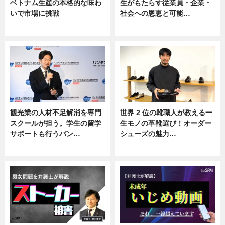
ベトナム生産の本格的な味わ
生がもたらす従業員・企業・
いで市場に挑戦
社会への恩恵と可能…
ニュース
ニュース
観光業の人材不足解消を専門
世界 2 位の靴職人が教える一
スクールが担う。学生の留学
生モノの革靴選び！オーダー
サポートも行うバン…
シューズの魅力…
ニュース, 企業インタビュー
ニュース, 専門家インタビュー