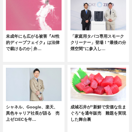
未成年にも広がる被害『AI性
「家庭用タバコ専用スモーク
的ディープフェイク』は法律
クリーナー」登場！“最後の分
で裁けるのか│弁…
煙空間”に参入し…
ニュース
ニュース
シャネル、Google、楽天、
成城石井が"新鮮で安価な生ま
異色キャリア社長が語る 売
ぐろ"を通年販売 難題を実現
上ゼロECを年…
した舞台裏
ニュース
ニュース