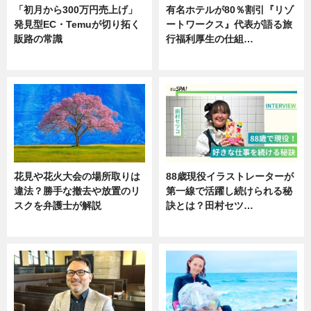
「初月から300万円売上げ」
有名ホテルが80％割引『リゾ
発見型EC・Temuが切り拓く
ートワークス』代表が語る旅
販路の常識
行福利厚生の仕組…
ニュース
ニュース
花見や花火大会の場所取りは
88歳現役イラストレーターが
違法？勝手な撤去や放置のリ
第一線で活躍し続けられる秘
スクを弁護士が解説
訣とは？田村セツ…
ニュース
専門家インタビュー