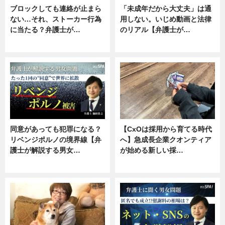
ブロックしても連絡が止まら
「未成年だから大丈夫」は通
ない…それ、ストーカー行為
用しない。いじめ動画と法律
に当たる？弁護士が…
のリアル【弁護士が…
ニュース, 専門家インタビュー
ニュース, 専門家インタビュー
同意があっても犯罪になる？
【CxOは採用から育てる時代
リベンジポルノの境界線【弁
へ】急成長企業クオンティア
護士が解説する男女…
が始める新しい採…
専門家インタビュー
ニュース