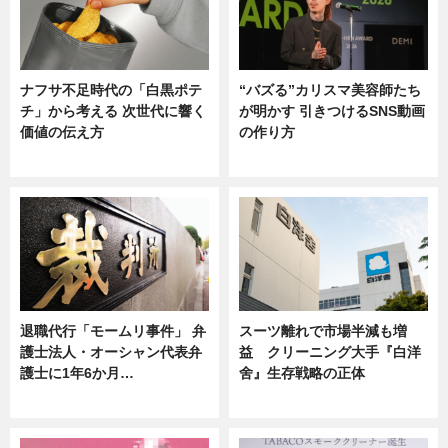
ナフサ不足時代の「白黒ポテ
“バズる”カリスマ美容師たち
チ」から考える 次世代に響く
が明かす 引きつけるSNS動画
価値の伝え方
の作り方
ニュース
ニュース
退職代行「モームリ事件」 弁
スーツ離れで市場半減も増
護士法人・オーシャン代表弁
益 クリーニング大手『白洋
護士に1年6か月…
舍』生存戦略の正体
ニュース
企業インタビュー