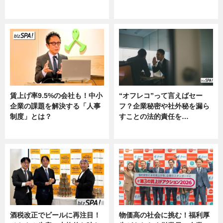
ニュース
グルメ, ニュース, 企業インタビュ
ー
賃上げ率9.5%の会社も！中小
“オフレコ”って言えばセー
企業の課題を解決する「人事
フ？企業秘密や社外秘を漏ら
制度」とは？
すことの法的責任を…
ニュース
ニュース, 専門家インタビュー
酒税改正でビールに再注目！
物価高の社会に挑む！福利厚