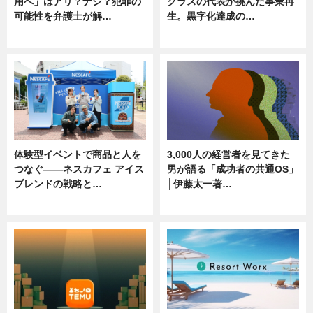
用へ」はアリ？ナシ？犯罪の
クラスの代表が挑んだ事業再
可能性を弁護士が解…
生。黒字化達成の…
ニュース, 専門家インタビュー
ニュース
体験型イベントで商品と人を
3,000人の経営者を見てきた
つなぐ――ネスカフェ アイス
男が語る「成功者の共通OS」
ブレンドの戦略と…
│伊藤太一著…
ニュース
ニュース