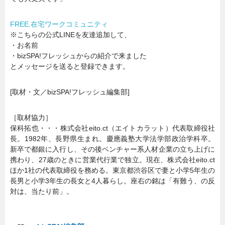
FREE.在宅ワークコミュニティ
※こちらの公式LINEを友達追加して、
・お名前
・bizSPA!フレッシュからの紹介で来ました
とメッセージを送ると登録できます。
[取材・文／bizSPA!フレッシュ編集部]
［取材協力］
保科拓也・・・株式会社eito.ct（エイトカラット）代表取締役社
長。1982年、長野県生まれ。慶應義塾大学法学部政治学科卒。
新卒で都銀に入行し、その後ベンチャー系人材企業の立ち上げに
携わり、27歳のときに営業代行業で独立。現在、株式会社eito.ct
ほか1社の代表取締役を務める。東京都渋谷区で妻と小学5年生の
長男と小学3年生の長女と4人暮らし。座右の銘は「有難う、の反
対は、当たり前」。