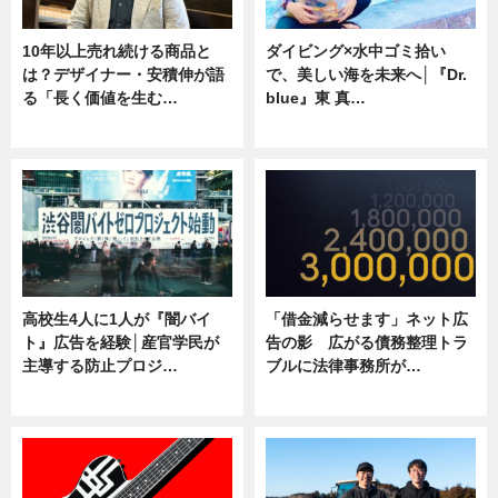
10年以上売れ続ける商品と
ダイビング×水中ゴミ拾い
は？デザイナー・安積伸が語
で、美しい海を未来へ│『Dr.
る「長く価値を生む…
blue』東 真…
ニュース
ニュース
高校生4人に1人が『闇バイ
「借金減らせます」ネット広
ト』広告を経験│産官学民が
告の影 広がる債務整理トラ
主導する防止プロジ…
ブルに法律事務所が…
ニュース
ニュース