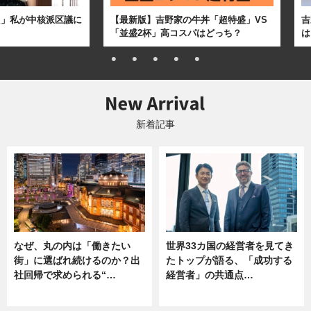
た」私が中核派区議に
【最新版】吉野家の牛丼「超特盛」VS
吉
「並盛2杯」高コスパはどっち？
は
新着記事
なぜ、丸の内は「働きたい
世界33カ国の経営者を見てき
街」に選ばれ続けるのか？出
たトップが語る、「成功する
社回帰で求められる“…
経営者」の共通点…
ニュース
ニュース