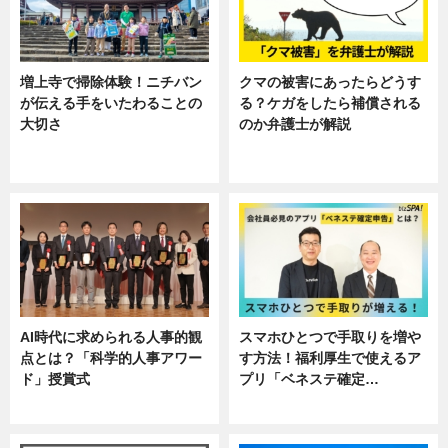
増上寺で掃除体験！ニチバン
クマの被害にあったらどうす
が伝える手をいたわることの
る？ケガをしたら補償される
大切さ
のか弁護士が解説
ニュース, 企業インタビュー, 暮ら
専門家インタビュー
し
AI時代に求められる人事的観
スマホひとつで手取りを増や
点とは？「科学的人事アワー
す方法！福利厚生で使えるア
ド」授賞式
プリ「ベネステ確定…
ニュース
企業インタビュー