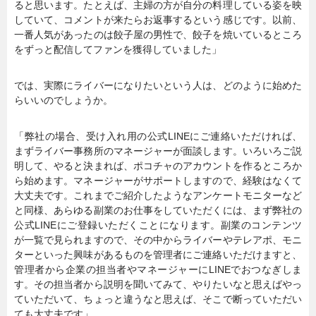
ると思います。たとえば、主婦の方が自分の料理している姿を映
していて、コメントが来たらお返事するという感じです。以前、
一番人気があったのは餃子屋の男性で、餃子を焼いているところ
をずっと配信してファンを獲得していました」
では、実際にライバーになりたいという人は、どのように始めた
らいいのでしょうか。
「弊社の場合、受け入れ用の公式LINEにご連絡いただければ、
まずライバー事務所のマネージャーが面談します。いろいろご説
明して、やると決まれば、ポコチャのアカウントを作るところか
ら始めます。マネージャーがサポートしますので、経験はなくて
大丈夫です。これまでご紹介したようなアンケートモニターなど
と同様、あらゆる副業のお仕事をしていただくには、まず弊社の
公式LINEにご登録いただくことになります。副業のコンテンツ
が一覧で見られますので、その中からライバーやテレアポ、モニ
ターといった興味があるものを管理者にご連絡いただけますと、
管理者から企業の担当者やマネージャーにLINEでおつなぎしま
す。その担当者から説明を聞いてみて、やりたいなと思えばやっ
ていただいて、ちょっと違うなと思えば、そこで断っていただい
ても大丈夫です」