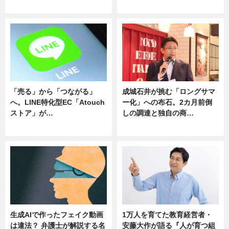
ニュース
ニュース
「売る」から「つながる」
成城石井が挑む「ロングサマ
へ。LINE特化型EC「Atouch
ー化」への布石。2カ月前倒
ストア」が…
しの調達と独自の商…
ニュース
ニュース
生成AIで作ったフェイク動画
1万人を育てた教育経営者・
は違法？ 弁護士が解説する名
安藤大作が語る『人が育つ組