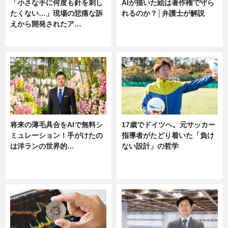
「小さな手に何度も針を刺し
AIが描いた絵は著作権で守ら
たくない…」現場の悲痛な訴
れるのか？│弁護士が解説
えから開発されたア…
ニュース
ニュース
将来の薄毛具合をAIで無料シ
17歳でドイツへ。元サッカー
ミュレーション！手がけたの
指導者がたどり着いた「負け
は洋ランの世界的…
ない設計」の哲学
ニュース
ニュース
sponsored by 河野メリクロン