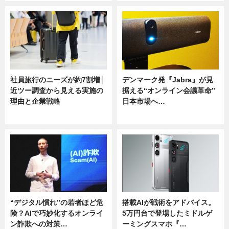
社員旅行のニーズが約7割増│
デンマーク発『Jabra』が見
近ツー調査から見える実施の
据える“オンライン会議革命”
理由と企業戦略
日本市場へ…
ニュース
ニュース
“デジタル慣れ”の若者ほど危
搭載AIが戦術をアドバイス。
険？AIで巧妙化するオンライ
5万円台で登場したミドルゲ
ン詐欺への対策…
ーミングスマホ『…