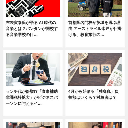
布袋寅泰氏が語る AI 時代の
首都圏名門校が茨城を選ぶ理
音楽とは？バンタンが開校す
由 アーストラベル水戸が仕掛
る音楽学校の目…
ける、教育旅行の…
ニュース
ニュース
ランチ代が倍増!?「食事補助
4月から始まる「独身税」負
非課税枠拡大」がビジネスパ
担額はいくら？対象者は？
ーソンに与えるイ…
ニュース
ニュース