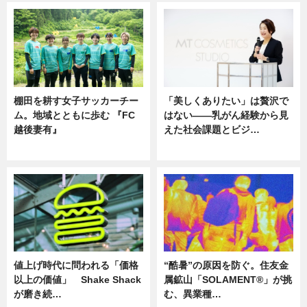
棚田を耕す女子サッカーチー
「美しくありたい」は贅沢で
ム。地域とともに歩む 『FC
はない――乳がん経験から見
越後妻有』
えた社会課題とビジ…
ニュース
ニュース
値上げ時代に問われる「価格
“酷暑”の原因を防ぐ。住友金
以上の価値」 Shake Shack
属鉱山「SOLAMENT®」が挑
が磨き続…
む、異業種…