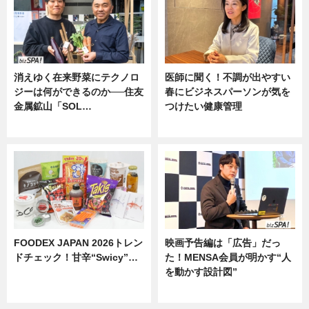
消えゆく在来野菜にテクノロ
医師に聞く！不調が出やすい
ジーは何ができるのか──住友
春にビジネスパーソンが気を
金属鉱山「SOL…
つけたい健康管理
ニュース
ニュース
FOODEX JAPAN 2026トレン
映画予告編は「広告」だっ
ドチェック！甘辛“Swicy”…
た！MENSA会員が明かす“人
を動かす設計図”
ニュース
ニュース