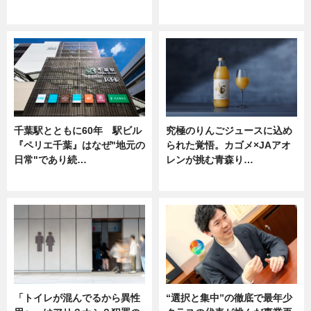
ニュース
ニュース
千葉駅とともに60年 駅ビル
究極のりんごジュースに込め
『ペリエ千葉』はなぜ"地元の
られた覚悟。カゴメ×JAアオ
日常"であり続…
レンが挑む青森り…
ニュース
ニュース
「トイレが混んでるから異性
“選択と集中”の徹底で最年少