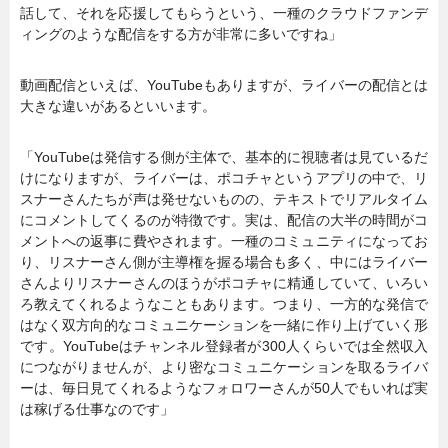
話して、それを応援してもらうという、一種のクラウドファンデ
ィングのような配信をする方が非常に多いですね」
動画配信といえば、YouTubeもありますが、ライバーの配信とは
大きな違いがあるといいます。
「YouTubeは発信する側が主体で、基本的に視聴者は見ているだ
けになりますが、ライバーは、ポコチャというアプリの中で、リ
スナーさんたちが声は発せないものの、テキストでリアルタイム
にコメントしてくるのが特徴です。実は、配信の大半の時間がコ
メントへの返事に費やされます。一種のコミュニティになってお
り、リスナーさん側が主導権を握る場合も多く、中にはライバー
さんよりリスナーさんのほうがポコチャに精通していて、いろい
ろ教えてくれるようなこともあります。つまり、一方的な発信で
はなく双方向的なコミュニケーションを一緒に作り上げていく形
です。YouTubeはチャンネル登録者が300人くらいでは全然収入
につながりませんが、より密なコミュニケーションを取るライバ
ーは、毎日見てくれるようなフォロワーさんが50人でもいれば実
は稼げる仕事なのです」