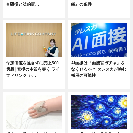
誉毀損と法的責…
織』の条件
ニュース
ニュース
付加価値を足さずに売上500
AI面接は「面接官ガチャ」を
億超│究極の本質を突く ライ
なくせるか？ タレスカが挑む
フドリンク カ…
採用の可能性
ニュース
ニュース