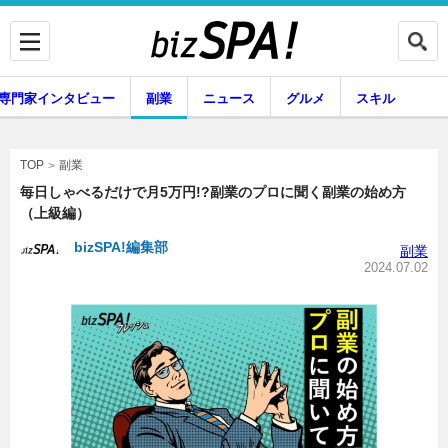
専門家インタビュー
副業
ニュース
グルメ
スキル
副業
TOP
毎日しゃべるだけで月5万円!?副業のプロに聞く副業の始め方
（上級編）
企業インタビュー
専門家インタビュー
bizSPA!編集部
副業
2024.07.02
副業
ニュース
グルメ
スキル