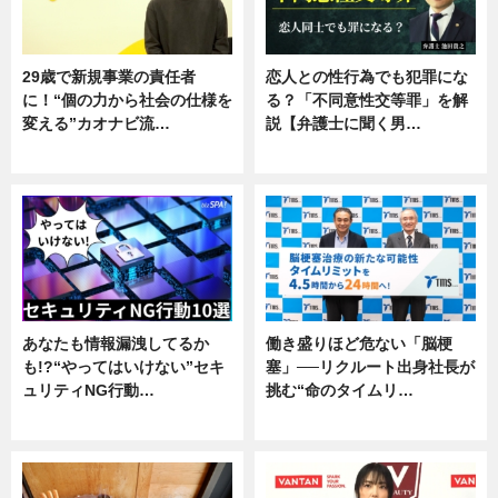
29歳で新規事業の責任者
恋人との性行為でも犯罪にな
に！“個の力から社会の仕様を
る？「不同意性交等罪」を解
変える”カオナビ流…
説【弁護士に聞く男…
企業インタビュー
専門家インタビュー
あなたも情報漏洩してるか
働き盛りほど危ない「脳梗
も!?“やってはいけない”セキ
塞」──リクルート出身社長が
ュリティNG行動…
挑む“命のタイムリ…
専門家インタビュー
企業インタビュー