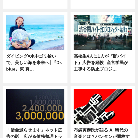
専門家インタビュー
ニュース
ダイビング×水中ゴミ拾い
高校生4人に1人が『闇バイ
で、美しい海を未来へ│『Dr.
ト』広告を経験│産官学民が
blue』東 真…
主導する防止プロジ…
ニュース
ニュース
「借金減らせます」ネット広
布袋寅泰氏が語る AI 時代の
告の影 広がる債務整理トラ
音楽とは？バンタンが開校す