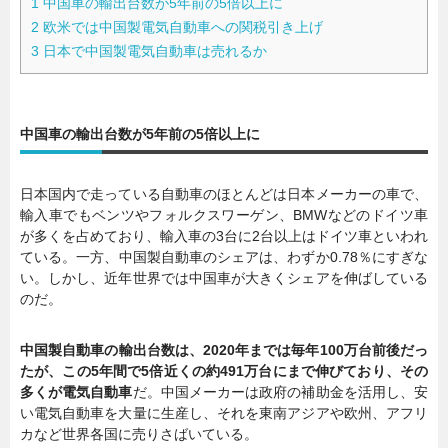
1
中国車の輸出台数が5年前の5倍以上に
2
欧米では中国製電気自動車への関税引き上げ
3
日本で中国製電気自動車は売れるか
中国車の輸出台数が5年前の5倍以上に
日本国内で走っている自動車のほとんどは日本メーカーの車で、
輸入車でもベンツやフォルクスワーゲン、BMWなどのドイツ車
が多くを占めており、輸入車の3台に2台以上はドイツ車といわれ
ている。一方、中国製自動車のシェアは、わずか0.78％にすぎな
い。しかし、近年世界では中国車が大きくシェアを伸ばしている
のだ。
中国製自動車の輸出台数は、2020年までは毎年100万台前後だっ
たが、この5年間で5倍近くの約491万台にまで伸びており、その
多くが電気自動車
だ。中国メーカーは政府の補助金を活用し、安
い電気自動車を大量に生産し、それを東南アジアや欧州、アフリ
カなど世界各国に売りさばいている。