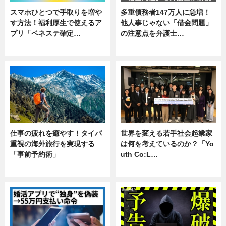
スマホひとつで手取りを増や
多重債務者147万人に急増！
す方法！福利厚生で使えるア
他人事じゃない「借金問題」
プリ「ベネステ確定…
の注意点を弁護士…
企業インタビュー
専門家インタビュー
仕事の疲れを癒やす！タイパ
世界を変える若手社会起業家
重視の海外旅行を実現する
は何を考えているのか？「Yo
「事前予約術」
uth Co:L…
暮らし
スキル