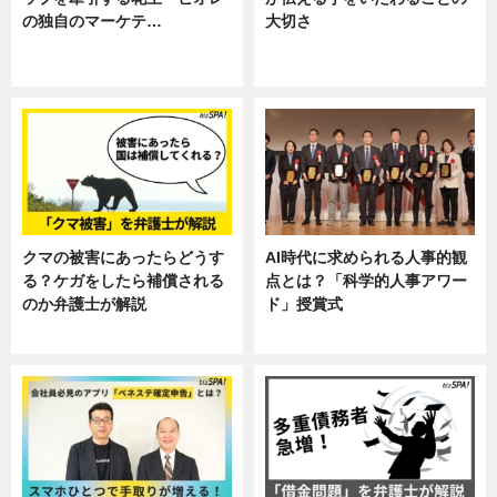
の独自のマーケテ…
大切さ
ニュース, 暮らし
ニュース, 企業インタビュー, 暮ら
し
クマの被害にあったらどうす
AI時代に求められる人事的観
る？ケガをしたら補償される
点とは？「科学的人事アワー
のか弁護士が解説
ド」授賞式
専門家インタビュー
ニュース