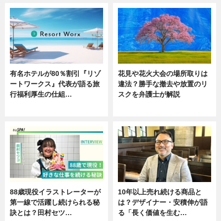
有名ホテルが80％割引『リゾ
花見や花火大会の場所取りは
ートワークス』代表が語る旅
違法？勝手な撤去や放置のリ
行福利厚生の仕組…
スクを弁護士が解説
ニュース
ニュース
88歳現役イラストレーターが
10年以上売れ続ける商品と
第一線で活躍し続けられる秘
は？デザイナー・安積伸が語
訣とは？田村セツ…
る「長く価値を生む…