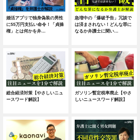
婚活アプリで独身偽装の男性
急増中の「爆破予告」冗談で
に55万円支払い命令！「貞操
は済まされない！どんな罪に
権」とは何かを弁…
なるか弁護士に聞い…
専門家インタビュー
専門家インタビュー
総合経済対策【やさしいニュ
ガソリン暫定税率廃止【やさ
ースワード解説】
しいニュースワード解説】
ニュース
ニュース