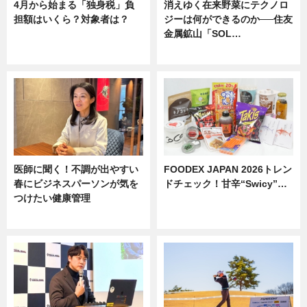
4月から始まる「独身税」負
消えゆく在来野菜にテクノロ
担額はいくら？対象者は？
ジーは何ができるのか──住友
金属鉱山「SOL…
ニュース
ニュース
医師に聞く！不調が出やすい
FOODEX JAPAN 2026トレン
春にビジネスパーソンが気を
ドチェック！甘辛“Swicy”…
つけたい健康管理
ニュース
ニュース