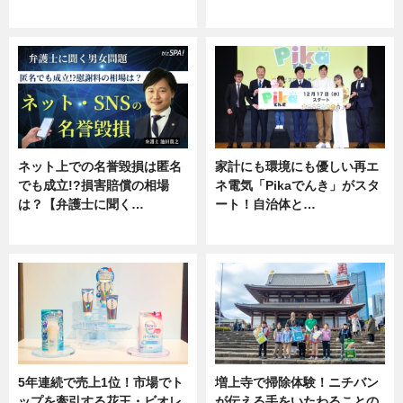
ニュース
専門家インタビュー
ネット上での名誉毀損は匿名
家計にも環境にも優しい再エ
でも成立!?損害賠償の相場
ネ電気「Pikaでんき」がスタ
は？【弁護士に聞く…
ート！自治体と…
専門家インタビュー
ニュース
5年連続で売上1位！市場でト
増上寺で掃除体験！ニチバン
ップを牽引する花王・ビオレ
が伝える手をいたわることの