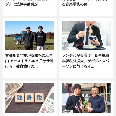
ブルに法律事務所が…
る音楽学校の目…
ニュース
ニュース
首都圏名門校が茨城を選ぶ理
ランチ代が倍増!?「食事補助
由 アーストラベル水戸が仕掛
非課税枠拡大」がビジネスパ
ける、教育旅行の…
ーソンに与えるイ…
ニュース
ニュース