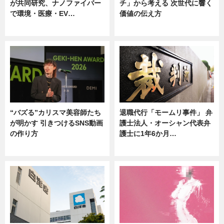
が共同研究、ナノファイバー
チ」から考える 次世代に響く
で環境・医療・EV…
価値の伝え方
ニュース
ニュース
“バズる”カリスマ美容師たち
退職代行「モームリ事件」 弁
が明かす 引きつけるSNS動画
護士法人・オーシャン代表弁
の作り方
護士に1年6か月…
ニュース
ニュース