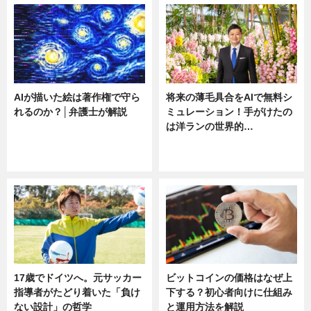
AIが描いた絵は著作権で守ら
将来の薄毛具合をAIで無料シ
れるのか？│弁護士が解説
ミュレーション！手がけたの
は洋ランの世界的…
ニュース
ニュース
sponsored by 河野メリクロン
17歳でドイツへ。元サッカー
ビットコインの価格はなぜ上
指導者がたどり着いた「負け
下する？初心者向けに仕組み
ない設計」の哲学
と運用方法を解説