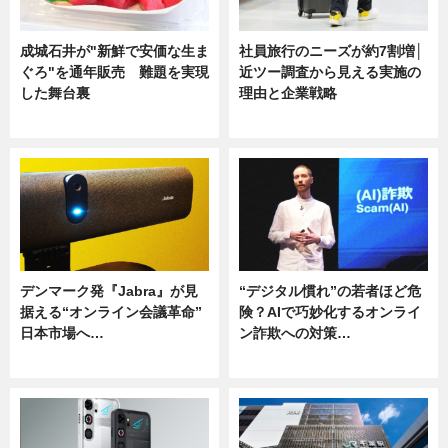
成城石井が"新鮮で安価な生ま
社員旅行のニーズが約7割増│
ぐろ"を通年販売 難題を実現
近ツー調査から見える実施の
した舞台裏
理由と企業戦略
ニュース
ニュース
デンマーク発『Jabra』が見
“デジタル慣れ”の若者ほど危
据える“オンライン会議革命”
険？AIで巧妙化するオンライ
日本市場へ…
ン詐欺への対策…
ニュース
ニュース