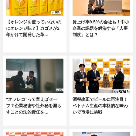
【オレンジを使っていないの
賃上げ率9.5%の会社も！中小
にオレンジ味？】カゴメが2
企業の課題を解決する「人事
年かけて開発した革…
制度」とは？
グルメ, ニュース, 企業インタビュ
ニュース
ー
“オフレコ”って言えばセー
酒税改正でビールに再注目！
フ？企業秘密や社外秘を漏ら
ベトナム生産の本格的な味わ
すことの法的責任を…
いで市場に挑戦
ニュース, 専門家インタビュー
ニュース