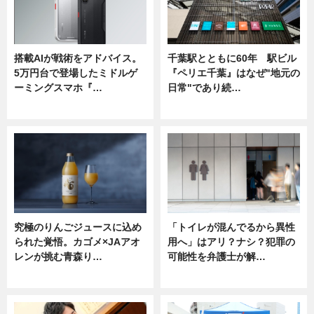
搭載AIが戦術をアドバイス。
千葉駅とともに60年 駅ビル
5万円台で登場したミドルゲ
『ペリエ千葉』はなぜ"地元の
ーミングスマホ『…
日常"であり続…
ニュース
ニュース
究極のりんごジュースに込め
「トイレが混んでるから異性
られた覚悟。カゴメ×JAアオ
用へ」はアリ？ナシ？犯罪の
レンが挑む青森り…
可能性を弁護士が解…
ニュース
ニュース, 専門家インタビュー