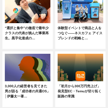
“選択と集中”の徹底で最年少
体験型イベントで商品と人を
クラスの代表が挑んだ事業再
つなぐ――ネスカフェ アイス
生。黒字化達成の…
ブレンドの戦略と…
ニュース
ニュース
3,000人の経営者を見てきた
「初月から300万円売上げ」
男が語る「成功者の共通OS」
発見型EC・Temuが切り拓く
│伊藤太一著…
販路の常識
ニュース
ニュース