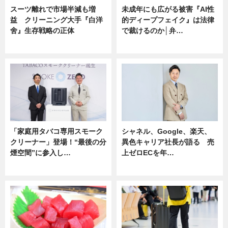
スーツ離れで市場半減も増
未成年にも広がる被害『AI性
益 クリーニング大手『白洋
的ディープフェイク』は法律
舍』生存戦略の正体
で裁けるのか│弁…
企業インタビュー
ニュース
「家庭用タバコ専用スモーク
シャネル、Google、楽天、
クリーナー」登場！“最後の分
異色キャリア社長が語る 売
煙空間”に参入し…
上ゼロECを年…
ニュース
ニュース