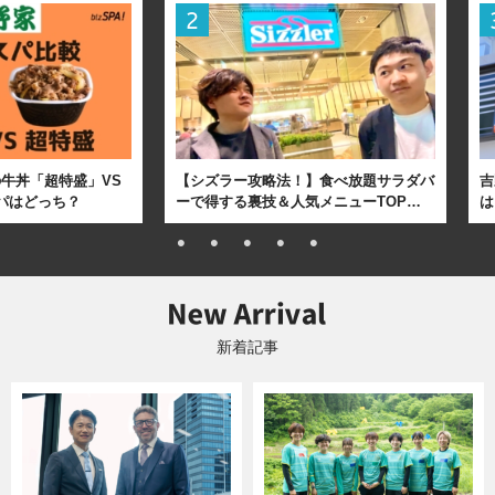
牛丼「超特盛」VS
【シズラー攻略法！】食べ放題サラダバ
吉
パはどっち？
ーで得する裏技＆人気メニューTOP…
は
新着記事