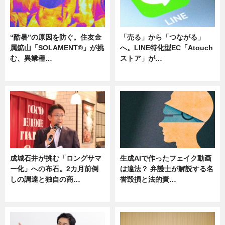
“酷暑”の原因を防ぐ。住友金
「売る」から「つながる」
属鉱山「SOLAMENT®」が挑
へ。LINE特化型EC「Atouch
む、異業種…
ストア」が…
ニュース
ニュース
成城石井が挑む「ロングサマ
生成AIで作ったフェイク動画
ー化」への布石。2カ月前倒
は違法？ 弁護士が解説する名
しの調達と独自の商…
誉毀損と法的責…
ニュース
ニュース