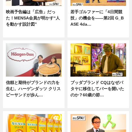
映画予告編は「広告」だっ
若手ゴルファーに「4日間競
た！MENSA会員が明かす“人
技」の機会を——第2回 G_B
を動かす設計図”
ASE 4da…
ニュース
ニュース
信頼と期待がブランドの力を
ブッダブランド CQはなぜパ
生む。ハーゲンダッツ クリス
タヤに移住してバーを開いた
ピーサンドが歩ん…
のか？60歳の節…
ニュース
ニュース