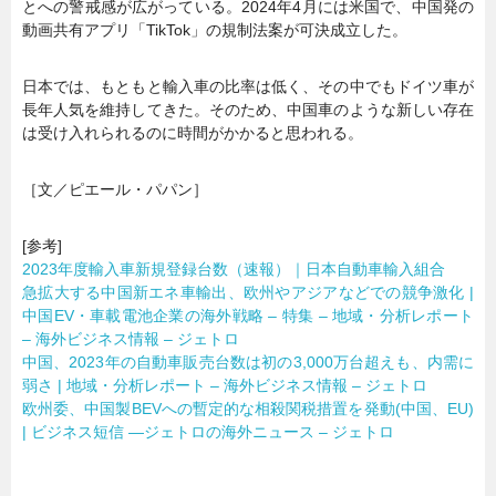
とへの警戒感が広がっている。2024年4月には米国で、中国発の
動画共有アプリ「TikTok」の規制法案が可決成立した。
日本では、もともと輸入車の比率は低く、その中でもドイツ車が
長年人気を維持してきた。そのため、中国車のような新しい存在
は受け入れられるのに時間がかかると思われる。
［文／ピエール・パパン］
[参考]
2023年度輸入車新規登録台数（速報）｜日本自動車輸入組合
急拡大する中国新エネ車輸出、欧州やアジアなどでの競争激化 |
中国EV・車載電池企業の海外戦略 – 特集 – 地域・分析レポート
– 海外ビジネス情報 – ジェトロ
中国、2023年の自動車販売台数は初の3,000万台超えも、内需に
弱さ | 地域・分析レポート – 海外ビジネス情報 – ジェトロ
欧州委、中国製BEVへの暫定的な相殺関税措置を発動(中国、EU)
| ビジネス短信 ―ジェトロの海外ニュース – ジェトロ