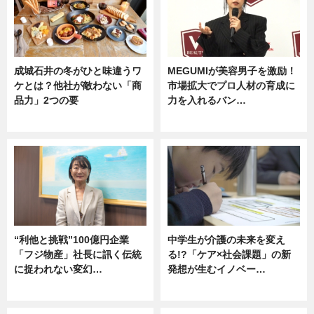
成城石井の冬がひと味違うワ
MEGUMIが美容男子を激励！
ケとは？他社が敵わない「商
市場拡大でプロ人材の育成に
品力」2つの要
力を入れるバン…
グルメ
企業インタビュー
“利他と挑戦”100億円企業
中学生が介護の未来を変え
「フジ物産」社長に訊く伝統
る!?「ケア×社会課題」の新
に捉われない変幻…
発想が生むイノベー…
ニュース
ニュース