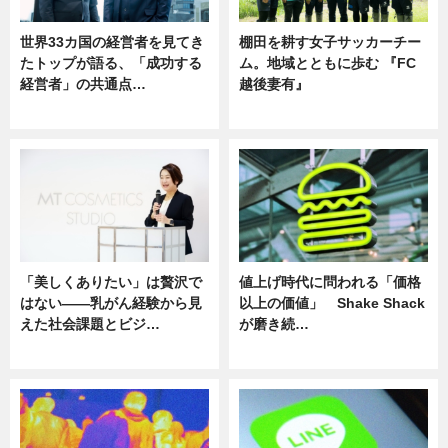
世界33カ国の経営者を見てき
棚田を耕す女子サッカーチー
たトップが語る、「成功する
ム。地域とともに歩む 『FC
経営者」の共通点…
越後妻有』
ニュース
ニュース
「美しくありたい」は贅沢で
値上げ時代に問われる「価格
はない――乳がん経験から見
以上の価値」 Shake Shack
えた社会課題とビジ…
が磨き続…
ニュース
ニュース