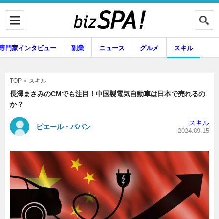
専門家インタビュー
副業
ニュース
グルメ
スキル
スキル
TOP
長澤まさみのCMでも注目！中国製電気自動車は日本で売れるの
か？
企業インタビュー
専門家インタビュー
スキル
ピエール・パパン
2024.09.15
副業
ニュース
グルメ
スキル