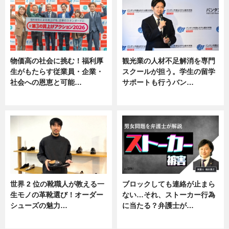
物価高の社会に挑む！福利厚
観光業の人材不足解消を専門
生がもたらす従業員・企業・
スクールが担う。学生の留学
社会への恩恵と可能…
サポートも行うバン…
ニュース
ニュース, 企業インタビュー
世界 2 位の靴職人が教える一
ブロックしても連絡が止まら
生モノの革靴選び！オーダー
ない…それ、ストーカー行為
シューズの魅力…
に当たる？弁護士が…
ニュース, 専門家インタビュー
ニュース, 専門家インタビュー