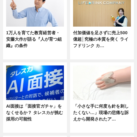
1万人を育てた教育経営者・
付加価値を足さずに売上500
安藤大作が語る『人が育つ組
億超│究極の本質を突く ライ
織』の条件
フドリンク カ…
ニュース
ニュース
AI面接は「面接官ガチャ」を
「小さな手に何度も針を刺し
なくせるか？ タレスカが挑む
たくない…」現場の悲痛な訴
採用の可能性
えから開発されたア…
ニュース
ニュース