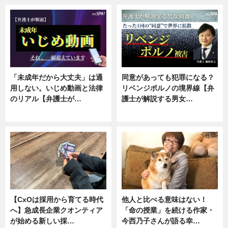
「未成年だから大丈夫」は通
同意があっても犯罪になる？
用しない。いじめ動画と法律
リベンジポルノの境界線【弁
のリアル【弁護士が…
護士が解説する男女…
ニュース, 専門家インタビュー
専門家インタビュー
【CxOは採用から育てる時代
他人と比べる意味はない！
へ】急成長企業クオンティア
「命の授業」を続ける作家・
が始める新しい採…
今西乃子さんが語る幸…