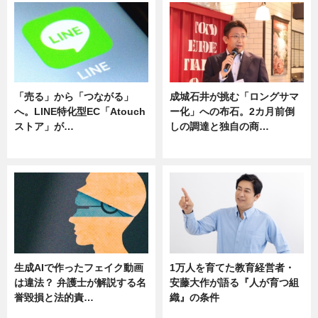
「売る」から「つながる」
成城石井が挑む「ロングサマ
へ。LINE特化型EC「Atouch
ー化」への布石。2カ月前倒
ストア」が…
しの調達と独自の商…
ニュース
ニュース
生成AIで作ったフェイク動画
1万人を育てた教育経営者・
は違法？ 弁護士が解説する名
安藤大作が語る『人が育つ組
誉毀損と法的責…
織』の条件
ニュース
ニュース