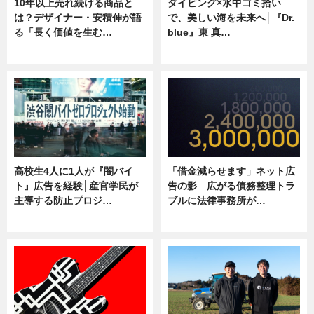
10年以上売れ続ける商品と
ダイビング×水中ゴミ拾い
は？デザイナー・安積伸が語
で、美しい海を未来へ│『Dr.
る「長く価値を生む…
blue』東 真…
ニュース
ニュース
高校生4人に1人が『闇バイ
「借金減らせます」ネット広
ト』広告を経験│産官学民が
告の影 広がる債務整理トラ
主導する防止プロジ…
ブルに法律事務所が…
ニュース
ニュース