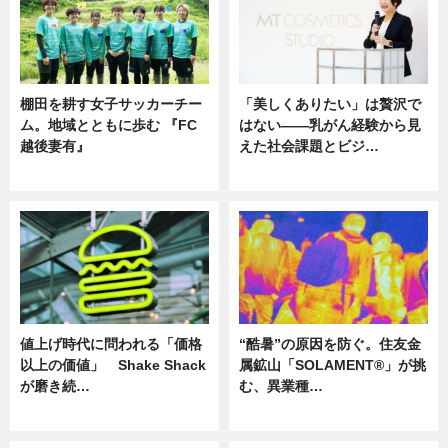
棚田を耕す女子サッカーチー
「美しくありたい」は贅沢で
ム。地域とともに歩む 『FC
はない――乳がん経験から見
越後妻有』
えた社会課題とビジ…
ニュース
ニュース
値上げ時代に問われる「価格
“酷暑”の原因を防ぐ。住友金
以上の価値」 Shake Shack
属鉱山「SOLAMENT®」が挑
が磨き続…
む、異業種…
ニュース
ニュース