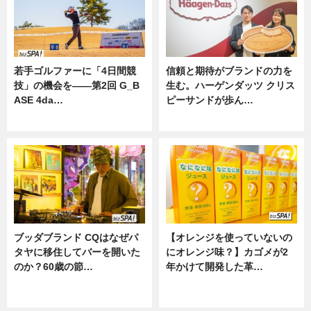
若手ゴルファーに「4日間競
信頼と期待がブランドの力を
技」の機会を——第2回 G_B
生む。ハーゲンダッツ クリス
ASE 4da…
ピーサンドが歩ん…
ニュース
ニュース
ブッダブランド CQはなぜパ
【オレンジを使っていないの
タヤに移住してバーを開いた
にオレンジ味？】カゴメが2
のか？60歳の節…
年かけて開発した革…
ニュース
グルメ, ニュース, 企業インタビュ
ー