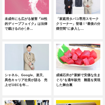
未成年にも広がる被害『AI性
「家庭用タバコ専用スモーク
的ディープフェイク』は法律
クリーナー」登場！“最後の分
で裁けるのか│弁…
煙空間”に参入し…
ニュース
ニュース
シャネル、Google、楽天、
成城石井が"新鮮で安価な生ま
異色キャリア社長が語る 売
ぐろ"を通年販売 難題を実現
上ゼロECを年…
した舞台裏
ニュース
ニュース