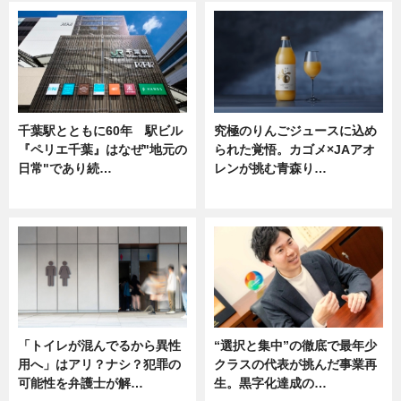
千葉駅とともに60年 駅ビル
究極のりんごジュースに込め
『ペリエ千葉』はなぜ"地元の
られた覚悟。カゴメ×JAアオ
日常"であり続…
レンが挑む青森り…
ニュース
ニュース
「トイレが混んでるから異性
“選択と集中”の徹底で最年少
用へ」はアリ？ナシ？犯罪の
クラスの代表が挑んだ事業再
可能性を弁護士が解…
生。黒字化達成の…