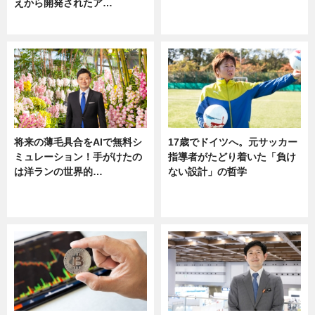
えから開発されたア…
ニュース
ニュース
将来の薄毛具合をAIで無料シ
17歳でドイツへ。元サッカー
ミュレーション！手がけたの
指導者がたどり着いた「負け
は洋ランの世界的…
ない設計」の哲学
ニュース
ニュース
sponsored by 河野メリクロン