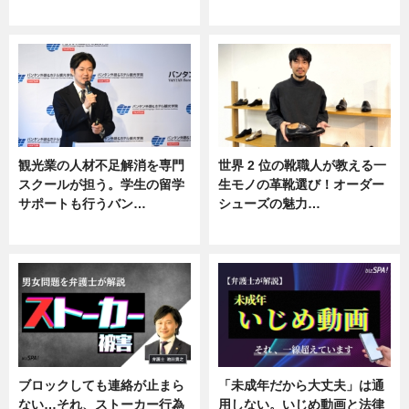
ニュース
ニュース
観光業の人材不足解消を専門
世界 2 位の靴職人が教える一
スクールが担う。学生の留学
生モノの革靴選び！オーダー
サポートも行うバン…
シューズの魅力…
ニュース, 企業インタビュー
ニュース, 専門家インタビュー
ブロックしても連絡が止まら
「未成年だから大丈夫」は通
ない…それ、ストーカー行為
用しない。いじめ動画と法律