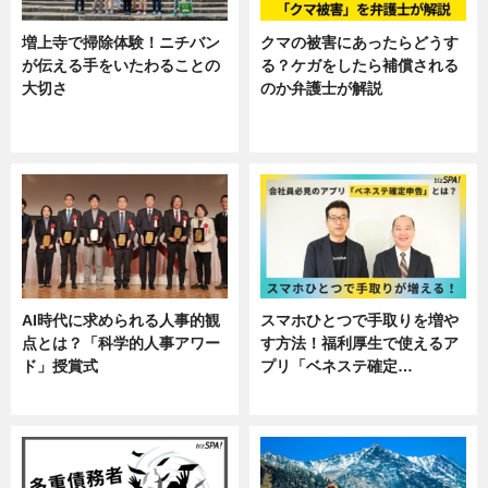
増上寺で掃除体験！ニチバン
クマの被害にあったらどうす
が伝える手をいたわることの
る？ケガをしたら補償される
大切さ
のか弁護士が解説
ニュース, 企業インタビュー, 暮ら
専門家インタビュー
し
AI時代に求められる人事的観
スマホひとつで手取りを増や
点とは？「科学的人事アワー
す方法！福利厚生で使えるア
ド」授賞式
プリ「ベネステ確定…
ニュース
企業インタビュー