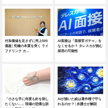
付加価値を足さずに売上500
AI面接は「面接官ガチャ」を
億超│究極の本質を突く ライ
なくせるか？ タレスカが挑む
フドリンク カ…
採用の可能性
ニュース
ニュース
「小さな手に何度も針を刺し
AIが描いた絵は著作権で守ら
たくない…」現場の悲痛な訴
れるのか？│弁護士が解説