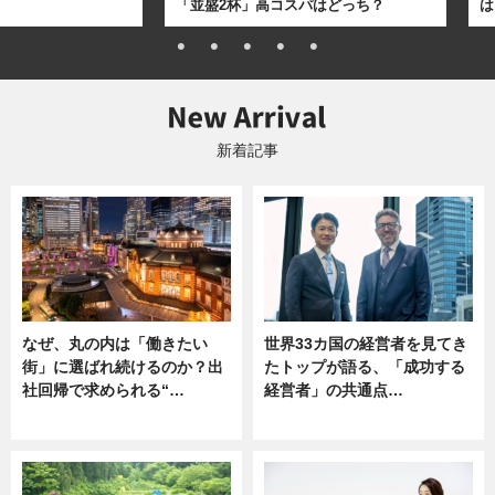
「並盛2杯」高コスパはどっち？
は
新着記事
なぜ、丸の内は「働きたい
世界33カ国の経営者を見てき
街」に選ばれ続けるのか？出
たトップが語る、「成功する
社回帰で求められる“…
経営者」の共通点…
ニュース
ニュース