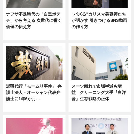
ナフサ不足時代の「白黒ポテ
“バズる”カリスマ美容師たち
チ」から考える 次世代に響く
が明かす 引きつけるSNS動画
価値の伝え方
の作り方
ニュース
ニュース
退職代行「モームリ事件」 弁
スーツ離れで市場半減も増
護士法人・オーシャン代表弁
益 クリーニング大手『白洋
護士に1年6か月…
舍』生存戦略の正体
ニュース
企業インタビュー