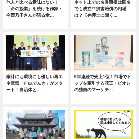
他人と比べる意味はない！
ネット上での名誉毀損は匿名
「命の授業」を続ける作家・
でも成立!?損害賠償の相場
今西乃子さんが語る幸…
は？【弁護士に聞く…
専門家インタビュー
専門家インタビュー
家計にも環境にも優しい再エ
5年連続で売上1位！市場でト
ネ電気「Pikaでんき」がスタ
ップを牽引する花王・ビオレ
ート！自治体と…
の独自のマーケテ…
ニュース
ニュース, 暮らし