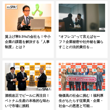
賃上げ率9.5%の会社も！中小
“オフレコ”って言えばセー
企業の課題を解決する「人事
フ？企業秘密や社外秘を漏ら
制度」とは？
すことの法的責任を…
ニュース
ニュース, 専門家インタビュー
酒税改正でビールに再注目！
物価高の社会に挑む！福利厚
ベトナム生産の本格的な味わ
生がもたらす従業員・企業・
いで市場に挑戦
社会への恩恵と可能…