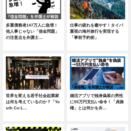
多重債務者147万人に急増！
仕事の疲れを癒やす！タイパ
他人事じゃない「借金問題」
重視の海外旅行を実現する
の注意点を弁護士…
「事前予約術」
専門家インタビュー
暮らし
世界を変える若手社会起業家
婚活アプリで独身偽装の男性
は何を考えているのか？「Yo
に55万円支払い命令！「貞操
uth Co:L…
権」とは何かを弁…
スキル
専門家インタビュー