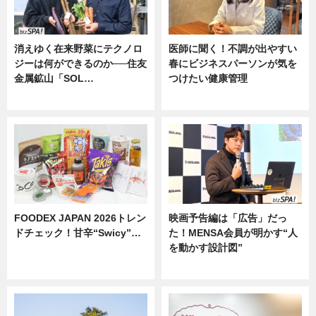
消えゆく在来野菜にテクノロ
医師に聞く！不調が出やすい
ジーは何ができるのか──住友
春にビジネスパーソンが気を
金属鉱山「SOL…
つけたい健康管理
ニュース
ニュース
FOODEX JAPAN 2026トレン
映画予告編は「広告」だっ
ドチェック！甘辛“Swicy”…
た！MENSA会員が明かす“人
を動かす設計図”
ニュース
ニュース