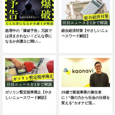
急増中の「爆破予告」冗談で
総合経済対策【やさしいニュ
は済まされない！どんな罪に
ースワード解説】
なるか弁護士に聞い…
ニュース
専門家インタビュー
ガソリン暫定税率廃止【やさ
29歳で新規事業の責任者
しいニュースワード解説】
に！“個の力から社会の仕様を
変える”カオナビ流…
ニュース
企業インタビュー