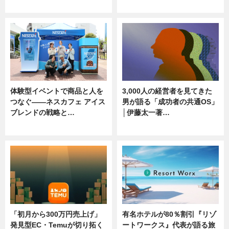
ニュース, 専門家インタビュー
ニュース
体験型イベントで商品と人を
3,000人の経営者を見てきた
つなぐ――ネスカフェ アイス
男が語る「成功者の共通OS」
ブレンドの戦略と…
│伊藤太一著…
ニュース
ニュース
「初月から300万円売上げ」
有名ホテルが80％割引『リゾ
発見型EC・Temuが切り拓く
ートワークス』代表が語る旅