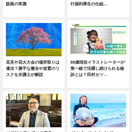
販路の常識
行福利厚生の仕組…
ニュース
ニュース
花見や花火大会の場所取りは
88歳現役イラストレーターが
違法？勝手な撤去や放置のリ
第一線で活躍し続けられる秘
スクを弁護士が解説
訣とは？田村セツ…
ニュース
専門家インタビュー