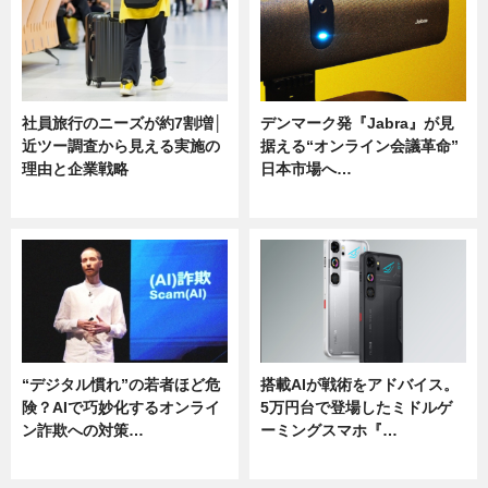
社員旅行のニーズが約7割増│
デンマーク発『Jabra』が見
近ツー調査から見える実施の
据える“オンライン会議革命”
理由と企業戦略
日本市場へ…
ニュース
ニュース
“デジタル慣れ”の若者ほど危
搭載AIが戦術をアドバイス。
険？AIで巧妙化するオンライ
5万円台で登場したミドルゲ
ン詐欺への対策…
ーミングスマホ『…
ニュース
ニュース