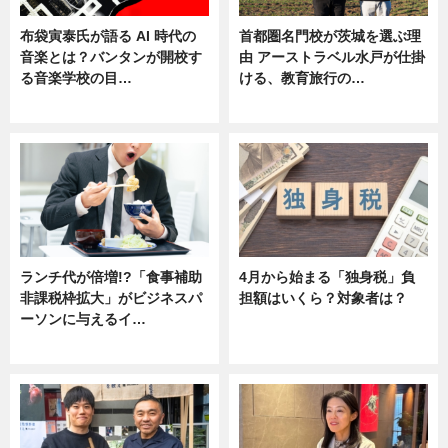
布袋寅泰氏が語る AI 時代の
首都圏名門校が茨城を選ぶ理
音楽とは？バンタンが開校す
由 アーストラベル水戸が仕掛
る音楽学校の目…
ける、教育旅行の…
ニュース
ニュース
ランチ代が倍増!?「食事補助
4月から始まる「独身税」負
非課税枠拡大」がビジネスパ
担額はいくら？対象者は？
ーソンに与えるイ…
ニュース
ニュース