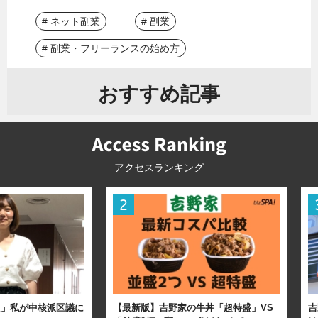
# ネット副業
# 副業
# 副業・フリーランスの始め方
おすすめ記事
アクセスランキング
た」私が中核派区議に
【最新版】吉野家の牛丼「超特盛」VS
吉