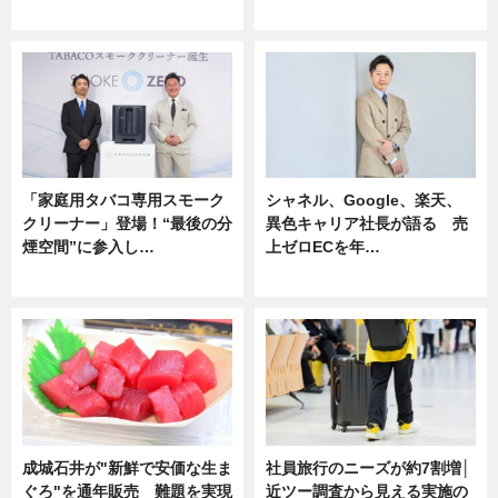
企業インタビュー
ニュース
「家庭用タバコ専用スモーク
シャネル、Google、楽天、
クリーナー」登場！“最後の分
異色キャリア社長が語る 売
煙空間”に参入し…
上ゼロECを年…
ニュース
ニュース
成城石井が"新鮮で安価な生ま
社員旅行のニーズが約7割増│
ぐろ"を通年販売 難題を実現
近ツー調査から見える実施の