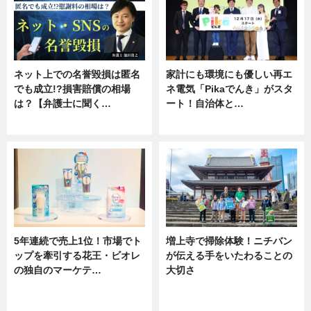
ネット上での名誉毀損は匿名
家計にも環境にも優しい再エ
でも成立!?損害賠償の相場
ネ電気「Pikaでんき」がスタ
は？【弁護士に聞く…
ート！自治体と…
専門家インタビュー
ニュース
5年連続で売上1位！市場でト
増上寺で掃除体験！ニチバン
ップを牽引する花王・ビオレ
が伝える手をいたわることの
の独自のマーケテ…
大切さ
ニュース, 暮らし
ニュース, 企業インタビュー, 暮ら
し