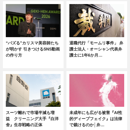
“バズる”カリスマ美容師たち
退職代行「モームリ事件」 弁
が明かす 引きつけるSNS動画
護士法人・オーシャン代表弁
の作り方
護士に1年6か月…
ニュース
ニュース
スーツ離れで市場半減も増
未成年にも広がる被害『AI性
益 クリーニング大手『白洋
的ディープフェイク』は法律
舍』生存戦略の正体
で裁けるのか│弁…