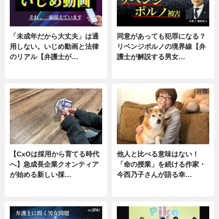
「未成年だから大丈夫」は通
同意があっても犯罪になる？
用しない。いじめ動画と法律
リベンジポルノの境界線【弁
のリアル【弁護士が…
護士が解説する男女…
ニュース, 専門家インタビュー
専門家インタビュー
【CxOは採用から育てる時代
他人と比べる意味はない！
へ】急成長企業クオンティア
「命の授業」を続ける作家・
が始める新しい採…
今西乃子さんが語る幸…
ニュース
専門家インタビュー