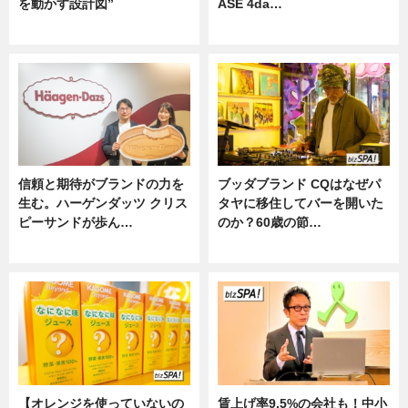
を動かす設計図”
ASE 4da…
ニュース
ニュース
信頼と期待がブランドの力を
ブッダブランド CQはなぜパ
生む。ハーゲンダッツ クリス
タヤに移住してバーを開いた
ピーサンドが歩ん…
のか？60歳の節…
ニュース
ニュース
【オレンジを使っていないの
賃上げ率9.5%の会社も！中小