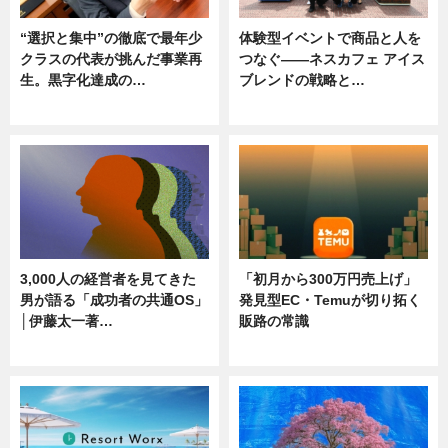
“選択と集中”の徹底で最年少
体験型イベントで商品と人を
クラスの代表が挑んだ事業再
つなぐ――ネスカフェ アイス
生。黒字化達成の…
ブレンドの戦略と…
ニュース
ニュース
3,000人の経営者を見てきた
「初月から300万円売上げ」
男が語る「成功者の共通OS」
発見型EC・Temuが切り拓く
│伊藤太一著…
販路の常識
ニュース
ニュース