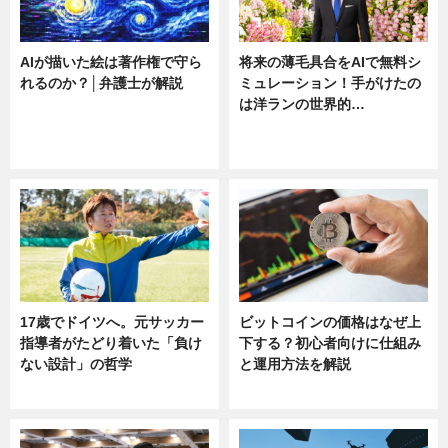
AIが描いた絵は著作権で守ら
将来の薄毛具合をAIで無料シ
れるのか？│弁護士が解説
ミュレーション！手がけたの
は洋ランの世界的…
ニュース
ニュース
sponsored by 河野メリクロン
17歳でドイツへ。元サッカー
ビットコインの価格はなぜ上
指導者がたどり着いた「負け
下する？初心者向けに仕組み
ない設計」の哲学
と運用方法を解説
ニュース
ニュース