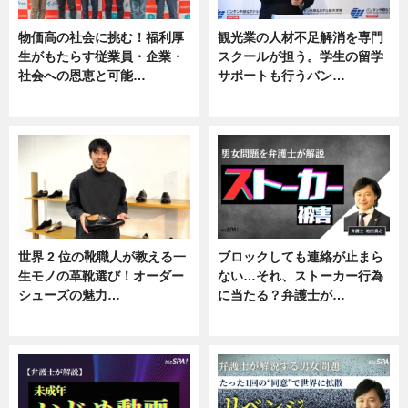
物価高の社会に挑む！福利厚
観光業の人材不足解消を専門
生がもたらす従業員・企業・
スクールが担う。学生の留学
社会への恩恵と可能…
サポートも行うバン…
ニュース
ニュース, 企業インタビュー
世界 2 位の靴職人が教える一
ブロックしても連絡が止まら
生モノの革靴選び！オーダー
ない…それ、ストーカー行為
シューズの魅力…
に当たる？弁護士が…
ニュース, 専門家インタビュー
ニュース, 専門家インタビュー