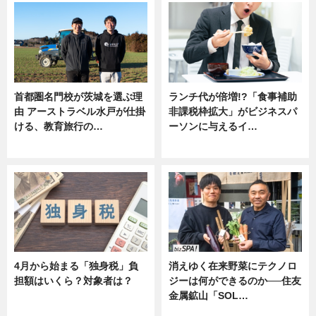
首都圏名門校が茨城を選ぶ理
ランチ代が倍増!?「食事補助
由 アーストラベル水戸が仕掛
非課税枠拡大」がビジネスパ
ける、教育旅行の…
ーソンに与えるイ…
ニュース
ニュース
4月から始まる「独身税」負
消えゆく在来野菜にテクノロ
担額はいくら？対象者は？
ジーは何ができるのか──住友
金属鉱山「SOL…
ニュース