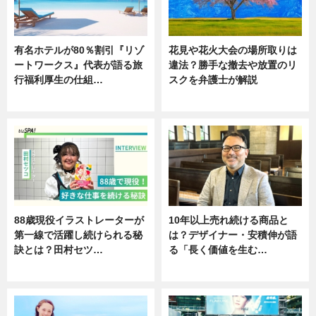
有名ホテルが80％割引『リゾ
花見や花火大会の場所取りは
ートワークス』代表が語る旅
違法？勝手な撤去や放置のリ
行福利厚生の仕組…
スクを弁護士が解説
ニュース
ニュース
88歳現役イラストレーターが
10年以上売れ続ける商品と
第一線で活躍し続けられる秘
は？デザイナー・安積伸が語
訣とは？田村セツ…
る「長く価値を生む…
専門家インタビュー
ニュース