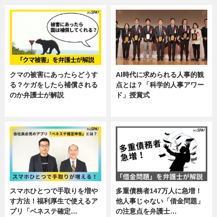
クマの被害にあったらどうす
AI時代に求められる人事的観
る？ケガをしたら補償される
点とは？「科学的人事アワー
のか弁護士が解説
ド」授賞式
専門家インタビュー
ニュース
スマホひとつで手取りを増や
多重債務者147万人に急増！
す方法！福利厚生で使えるア
他人事じゃない「借金問題」
プリ「ベネステ確定…
の注意点を弁護士…