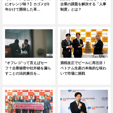
にオレンジ味？】カゴメが2
企業の課題を解決する「人事
年かけて開発した革…
制度」とは？
グルメ, ニュース, 企業インタビュ
ニュース
ー
“オフレコ”って言えばセー
酒税改正でビールに再注目！
フ？企業秘密や社外秘を漏ら
ベトナム生産の本格的な味わ
すことの法的責任を…
いで市場に挑戦
ニュース, 専門家インタビュー
ニュース