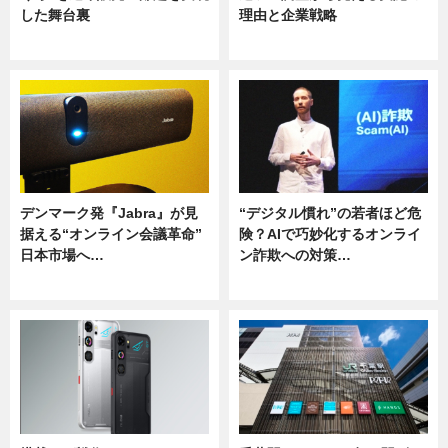
した舞台裏
理由と企業戦略
ニュース
ニュース
デンマーク発『Jabra』が見
“デジタル慣れ”の若者ほど危
据える“オンライン会議革命”
険？AIで巧妙化するオンライ
日本市場へ…
ン詐欺への対策…
ニュース
ニュース