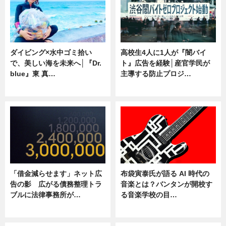
ダイビング×水中ゴミ拾い
高校生4人に1人が『闇バイ
で、美しい海を未来へ│『Dr.
ト』広告を経験│産官学民が
blue』東 真…
主導する防止プロジ…
ニュース
ニュース
「借金減らせます」ネット広
布袋寅泰氏が語る AI 時代の
告の影 広がる債務整理トラ
音楽とは？バンタンが開校す
ブルに法律事務所が…
る音楽学校の目…
ニュース
ニュース