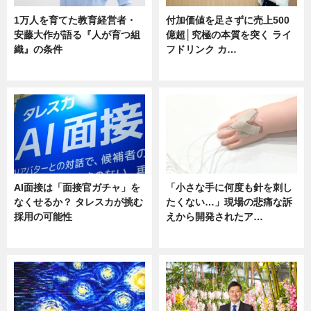
1万人を育てた教育経営者・
付加価値を足さずに売上500
安藤大作が語る『人が育つ組
億超│究極の本質を突く ライ
織』の条件
フドリンク カ…
ニュース
ニュース
AI面接は「面接官ガチャ」を
「小さな手に何度も針を刺し
なくせるか？ タレスカが挑む
たくない…」現場の悲痛な訴
採用の可能性
えから開発されたア…
ニュース
ニュース