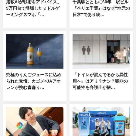
搭載AIが戦術をアドバイス。
千葉駅とともに60年 駅ビル
5万円台で登場したミドルゲ
『ペリエ千葉』はなぜ"地元の
ーミングスマホ『…
日常"であり続…
ニュース
ニュース
究極のりんごジュースに込め
「トイレが混んでるから異性
られた覚悟。カゴメ×JAアオ
用へ」はアリ？ナシ？犯罪の
レンが挑む青森り…
可能性を弁護士が解…
ニュース
ニュース, 専門家インタビュー