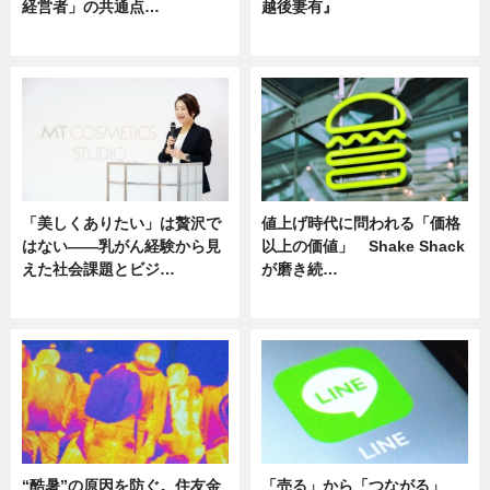
経営者」の共通点…
越後妻有』
ニュース
ニュース
「美しくありたい」は贅沢で
値上げ時代に問われる「価格
はない――乳がん経験から見
以上の価値」 Shake Shack
えた社会課題とビジ…
が磨き続…
ニュース
ニュース
“酷暑”の原因を防ぐ。住友金
「売る」から「つながる」