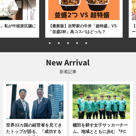
た」私が中核派区議に
【最新版】吉野家の牛丼「超特盛」VS
【
「並盛2杯」高コスパはどっち？
ー
新着記事
世界33カ国の経営者を見てき
棚田を耕す女子サッカーチー
たトップが語る、「成功する
ム。地域とともに歩む 『FC