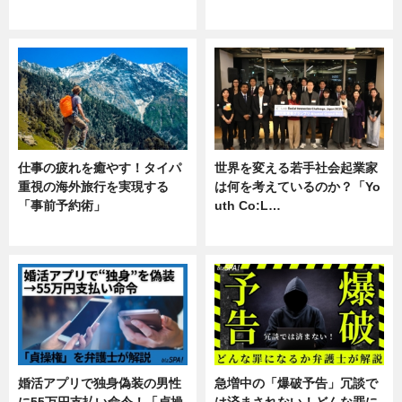
企業インタビュー
専門家インタビュー
仕事の疲れを癒やす！タイパ
世界を変える若手社会起業家
重視の海外旅行を実現する
は何を考えているのか？「Yo
「事前予約術」
uth Co:L…
暮らし
スキル
婚活アプリで独身偽装の男性
急増中の「爆破予告」冗談で
に55万円支払い命令！「貞操
は済まされない！どんな罪に