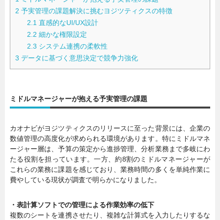
2
予実管理の課題解決に挑むヨジツティクスの特徴
2.1
直感的なUI/UX設計
2.2
細かな権限設定
2.3
システム連携の柔軟性
3
データに基づく意思決定で競争力強化
ミドルマネージャーが抱える予実管理の課題
カオナビがヨジツティクスのリリースに至った背景には、企業の
数値管理の高度化が求められる環境があります。特にミドルマネ
ージャー層は、予算の策定から進捗管理、分析業務まで多岐にわ
たる役割を担っています。一方、約8割のミドルマネージャーが
これらの業務に課題を感じており、業務時間の多くを単純作業に
費やしている現状が調査で明らかになりました。
・表計算ソフトでの管理による作業効率の低下
複数のシートを連携させたり、複雑な計算式を入力したりするな