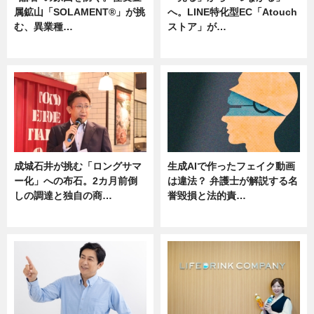
属鉱山「SOLAMENT®」が挑
へ。LINE特化型EC「Atouch
む、異業種…
ストア」が…
ニュース
ニュース
成城石井が挑む「ロングサマ
生成AIで作ったフェイク動画
ー化」への布石。2カ月前倒
は違法？ 弁護士が解説する名
しの調達と独自の商…
誉毀損と法的責…
ニュース
ニュース