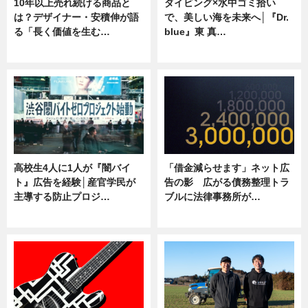
10年以上売れ続ける商品と
ダイビング×水中ゴミ拾い
は？デザイナー・安積伸が語
で、美しい海を未来へ│『Dr.
る「長く価値を生む…
blue』東 真…
ニュース
ニュース
高校生4人に1人が『闇バイ
「借金減らせます」ネット広
ト』広告を経験│産官学民が
告の影 広がる債務整理トラ
主導する防止プロジ…
ブルに法律事務所が…
ニュース
ニュース