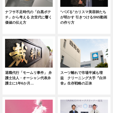
ナフサ不足時代の「白黒ポテ
“バズる”カリスマ美容師たち
チ」から考える 次世代に響く
が明かす 引きつけるSNS動画
価値の伝え方
の作り方
ニュース
ニュース
退職代行「モームリ事件」 弁
スーツ離れで市場半減も増
護士法人・オーシャン代表弁
益 クリーニング大手『白洋
護士に1年6か月…
舍』生存戦略の正体
ニュース
企業インタビュー