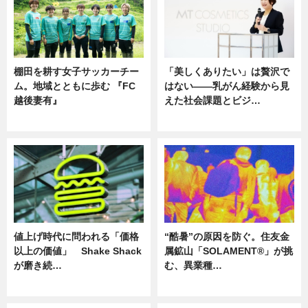
棚田を耕す女子サッカーチー
「美しくありたい」は贅沢で
ム。地域とともに歩む 『FC
はない――乳がん経験から見
越後妻有』
えた社会課題とビジ…
ニュース
ニュース
値上げ時代に問われる「価格
“酷暑”の原因を防ぐ。住友金
以上の価値」 Shake Shack
属鉱山「SOLAMENT®」が挑
が磨き続…
む、異業種…
ニュース
ニュース