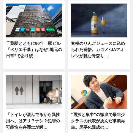
千葉駅とともに60年 駅ビル
究極のりんごジュースに込め
『ペリエ千葉』はなぜ"地元の
られた覚悟。カゴメ×JAアオ
日常"であり続…
レンが挑む青森り…
ニュース
ニュース
「トイレが混んでるから異性
“選択と集中”の徹底で最年少
用へ」はアリ？ナシ？犯罪の
クラスの代表が挑んだ事業再
可能性を弁護士が解…
生。黒字化達成の…