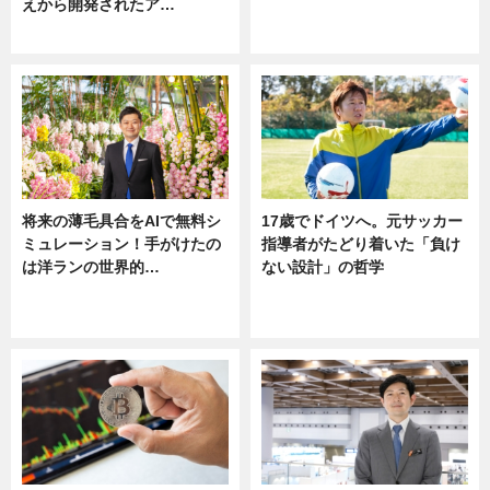
えから開発されたア…
ニュース
ニュース
将来の薄毛具合をAIで無料シ
17歳でドイツへ。元サッカー
ミュレーション！手がけたの
指導者がたどり着いた「負け
は洋ランの世界的…
ない設計」の哲学
ニュース
ニュース
sponsored by 河野メリクロン