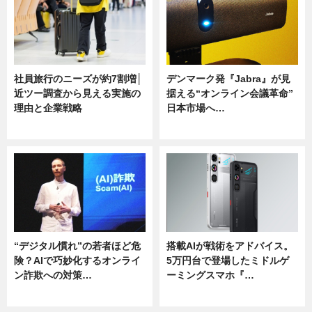
社員旅行のニーズが約7割増│
デンマーク発『Jabra』が見
近ツー調査から見える実施の
据える“オンライン会議革命”
理由と企業戦略
日本市場へ…
ニュース
ニュース
“デジタル慣れ”の若者ほど危
搭載AIが戦術をアドバイス。
険？AIで巧妙化するオンライ
5万円台で登場したミドルゲ
ン詐欺への対策…
ーミングスマホ『…
ニュース
ニュース