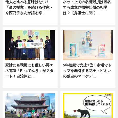
他人と比べる意味はない！
ネット上での名誉毀損は匿名
「命の授業」を続ける作家・
でも成立!?損害賠償の相場
今西乃子さんが語る幸…
は？【弁護士に聞く…
専門家インタビュー
専門家インタビュー
家計にも環境にも優しい再エ
5年連続で売上1位！市場でト
ネ電気「Pikaでんき」がスタ
ップを牽引する花王・ビオレ
ート！自治体と…
の独自のマーケテ…
ニュース
ニュース, 暮らし