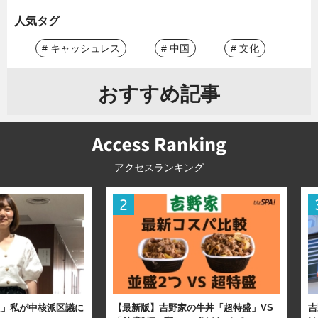
人気タグ
# キャッシュレス
# 中国
# 文化
おすすめ記事
アクセスランキング
た」私が中核派区議に
【最新版】吉野家の牛丼「超特盛」VS
吉