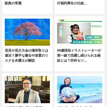
販路の常識
行福利厚生の仕組…
ニュース
ニュース
花見や花火大会の場所取りは
88歳現役イラストレーターが
違法？勝手な撤去や放置のリ
第一線で活躍し続けられる秘
スクを弁護士が解説
訣とは？田村セツ…
ニュース
専門家インタビュー