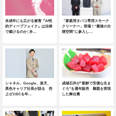
未成年にも広がる被害『AI性
「家庭用タバコ専用スモーク
的ディープフェイク』は法律
クリーナー」登場！“最後の分
で裁けるのか│弁…
煙空間”に参入し…
ニュース
ニュース
シャネル、Google、楽天、
成城石井が"新鮮で安価な生ま
異色キャリア社長が語る 売
ぐろ"を通年販売 難題を実現
上ゼロECを年…
した舞台裏
ニュース
ニュース