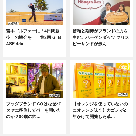
若手ゴルファーに「4日間競
信頼と期待がブランドの力を
技」の機会を——第2回 G_B
生む。ハーゲンダッツ クリス
ASE 4da…
ピーサンドが歩ん…
ニュース
ニュース
ブッダブランド CQはなぜパ
【オレンジを使っていないの
タヤに移住してバーを開いた
にオレンジ味？】カゴメが2
のか？60歳の節…
年かけて開発した革…
ニュース
グルメ, ニュース, 企業インタビュ
ー