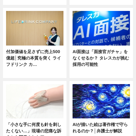
ニュース
ニュース
付加価値を足さずに売上500
AI面接は「面接官ガチャ」を
億超│究極の本質を突く ライ
なくせるか？ タレスカが挑む
フドリンク カ…
採用の可能性
ニュース
ニュース
「小さな手に何度も針を刺し
AIが描いた絵は著作権で守ら
たくない…」現場の悲痛な訴
れるのか？│弁護士が解説