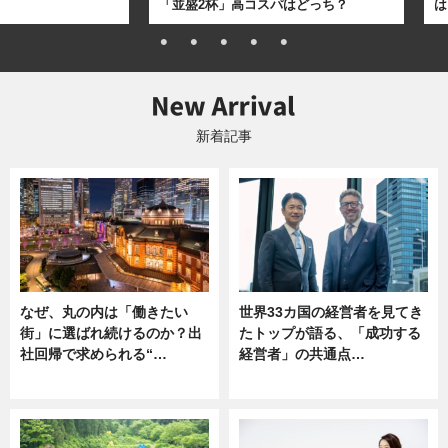
「並盛2杯」高コスパはどっち？
は
新着記事
なぜ、丸の内は「働きたい
世界33カ国の経営者を見てき
街」に選ばれ続けるのか？出
たトップが語る、「成功する
社回帰で求められる“…
経営者」の共通点…
ニュース
ニュース