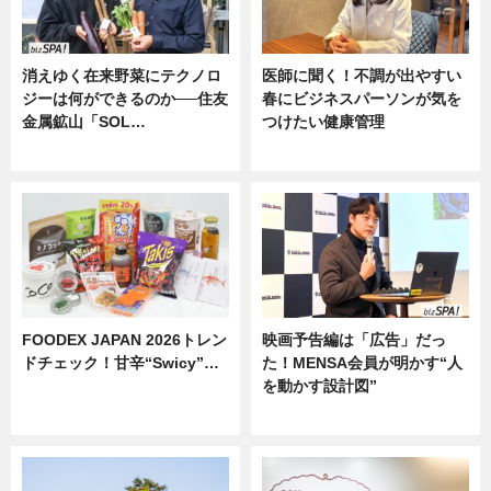
消えゆく在来野菜にテクノロ
医師に聞く！不調が出やすい
ジーは何ができるのか──住友
春にビジネスパーソンが気を
金属鉱山「SOL…
つけたい健康管理
ニュース
ニュース
FOODEX JAPAN 2026トレン
映画予告編は「広告」だっ
ドチェック！甘辛“Swicy”…
た！MENSA会員が明かす“人
を動かす設計図”
ニュース
ニュース