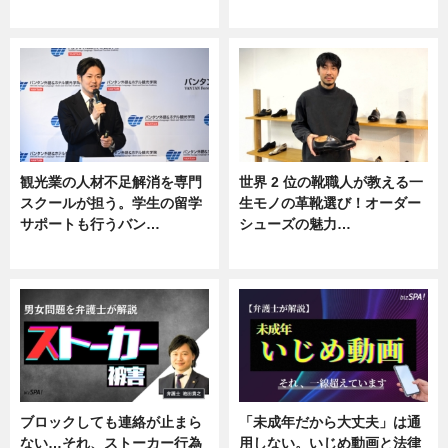
ニュース
ニュース
観光業の人材不足解消を専門
世界 2 位の靴職人が教える一
スクールが担う。学生の留学
生モノの革靴選び！オーダー
サポートも行うバン…
シューズの魅力…
ニュース, 企業インタビュー
ニュース, 専門家インタビュー
ブロックしても連絡が止まら
「未成年だから大丈夫」は通
ない…それ、ストーカー行為
用しない。いじめ動画と法律