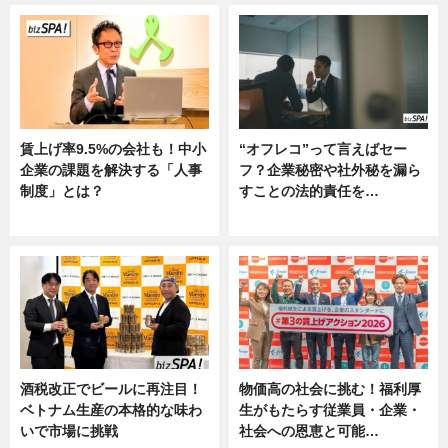
賃上げ率9.5%の会社も！中小
“オフレコ”って言えばセー
企業の課題を解決する「人事
フ？企業秘密や社外秘を漏ら
制度」とは？
すことの法的責任を…
ニュース
ニュース, 専門家インタビュー
酒税改正でビールに再注目！
物価高の社会に挑む！福利厚
ベトナム生産の本格的な味わ
生がもたらす従業員・企業・
いで市場に挑戦
社会への恩恵と可能…