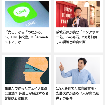
「売る」から「つながる」
成城石井が挑む「ロングサマ
へ。LINE特化型EC「Atouch
ー化」への布石。2カ月前倒
ストア」が…
しの調達と独自の商…
ニュース
ニュース
生成AIで作ったフェイク動画
1万人を育てた教育経営者・
は違法？ 弁護士が解説する名
安藤大作が語る『人が育つ組
誉毀損と法的責…
織』の条件