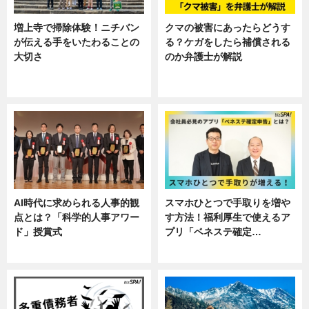
増上寺で掃除体験！ニチバン
クマの被害にあったらどうす
が伝える手をいたわることの
る？ケガをしたら補償される
大切さ
のか弁護士が解説
ニュース, 企業インタビュー, 暮ら
専門家インタビュー
し
AI時代に求められる人事的観
スマホひとつで手取りを増や
点とは？「科学的人事アワー
す方法！福利厚生で使えるア
ド」授賞式
プリ「ベネステ確定…
ニュース
企業インタビュー