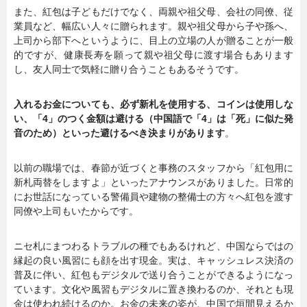
また、紅包は子どもだけでなく、両親や祖父母、会社の同僚、従
業員など、幅広い人々に贈られます。親や祖父母から子や孫へ、
上司から部下へというように、目上の立場の人が贈ることが一般
的ですが、健康長寿を願って親や祖父母に渡す場合もあります
し、友人同士で気軽に贈り合うこともあるそうです。
入れるお金についても、必ず新札を使用する、コインは使用しな
い、「4」のつく金額は避ける（中国語で「4」は「死」に似た発
音のため）といった避けるべき決まりがあります
。
以前の職場では、春節が近づくと事務のスタッフから「紅包用に
新札両替をしますよ」といったアナウンスがありました。日常的
にお世話になっている警備員や建物の整備士の方々へ紅包を渡す
同僚や上司もいたからです。
ニセ札にまつわるトラブルの種でもあるけれど、中国ならではの
縁起の良い風習にも顔を出す現金。実は、キャッシュレス決済の
普及に伴い、紅包もデジタルで送り合うことができるようになっ
ています。文化や風習もデジタルに置き換わるのか、それとも現
金は使われ続けるのか。お金の未来の姿が、中国で垣間見えるか