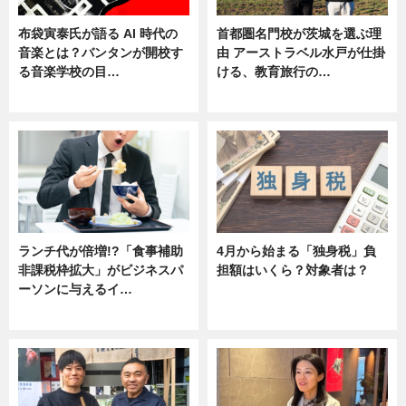
布袋寅泰氏が語る AI 時代の
首都圏名門校が茨城を選ぶ理
音楽とは？バンタンが開校す
由 アーストラベル水戸が仕掛
る音楽学校の目…
ける、教育旅行の…
ニュース
ニュース
ランチ代が倍増!?「食事補助
4月から始まる「独身税」負
非課税枠拡大」がビジネスパ
担額はいくら？対象者は？
ーソンに与えるイ…
ニュース
ニュース