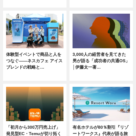
ニュース, 専門家インタビュー
ニュース
体験型イベントで商品と人を
3,000人の経営者を見てきた
つなぐ――ネスカフェ アイス
男が語る「成功者の共通OS」
ブレンドの戦略と…
│伊藤太一著…
ニュース
ニュース
「初月から300万円売上げ」
有名ホテルが80％割引『リゾ
発見型EC・Temuが切り拓く
ートワークス』代表が語る旅