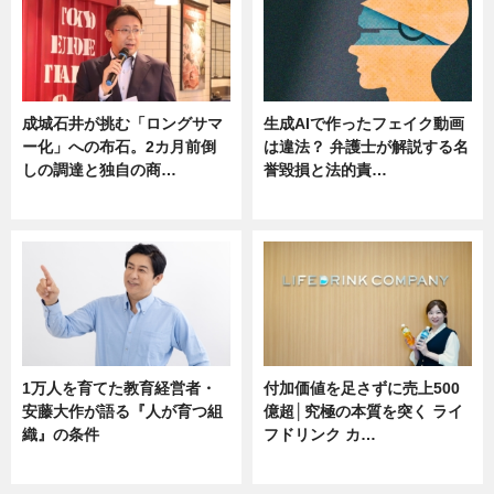
成城石井が挑む「ロングサマ
生成AIで作ったフェイク動画
ー化」への布石。2カ月前倒
は違法？ 弁護士が解説する名
しの調達と独自の商…
誉毀損と法的責…
ニュース
ニュース
1万人を育てた教育経営者・
付加価値を足さずに売上500
安藤大作が語る『人が育つ組
億超│究極の本質を突く ライ
織』の条件
フドリンク カ…
ニュース
ニュース