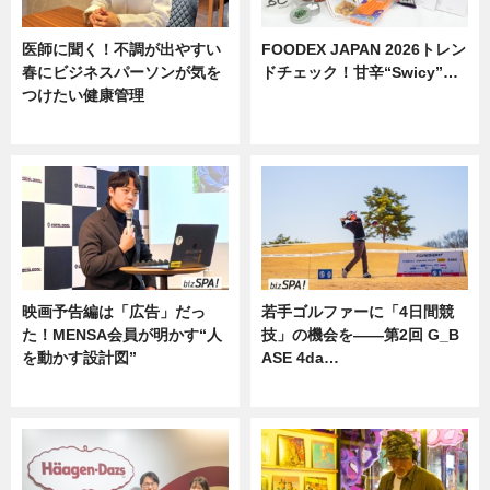
医師に聞く！不調が出やすい
FOODEX JAPAN 2026トレン
春にビジネスパーソンが気を
ドチェック！甘辛“Swicy”…
つけたい健康管理
ニュース
ニュース
映画予告編は「広告」だっ
若手ゴルファーに「4日間競
た！MENSA会員が明かす“人
技」の機会を——第2回 G_B
を動かす設計図”
ASE 4da…
ニュース
ニュース