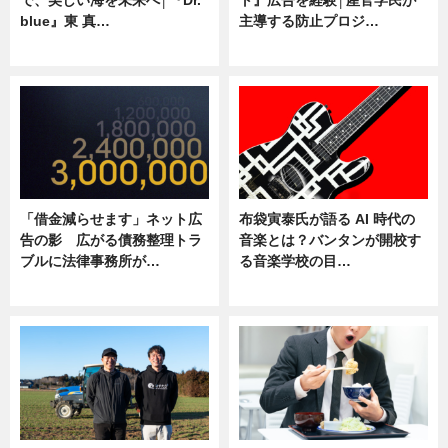
で、美しい海を未来へ│『Dr.
ト』広告を経験│産官学民が
blue』東 真…
主導する防止プロジ…
ニュース
ニュース
「借金減らせます」ネット広
布袋寅泰氏が語る AI 時代の
告の影 広がる債務整理トラ
音楽とは？バンタンが開校す
ブルに法律事務所が…
る音楽学校の目…
ニュース
ニュース