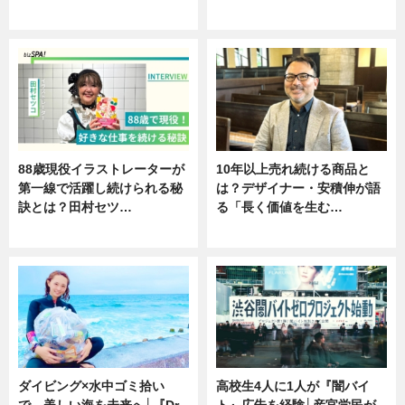
ニュース
ニュース
88歳現役イラストレーターが
10年以上売れ続ける商品と
第一線で活躍し続けられる秘
は？デザイナー・安積伸が語
訣とは？田村セツ…
る「長く価値を生む…
専門家インタビュー
ニュース
ダイビング×水中ゴミ拾い
高校生4人に1人が『闇バイ