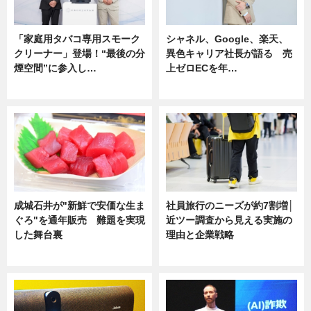
「家庭用タバコ専用スモーク
シャネル、Google、楽天、
クリーナー」登場！“最後の分
異色キャリア社長が語る 売
煙空間”に参入し…
上ゼロECを年…
ニュース
ニュース
成城石井が"新鮮で安価な生ま
社員旅行のニーズが約7割増│
ぐろ"を通年販売 難題を実現
近ツー調査から見える実施の
した舞台裏
理由と企業戦略
ニュース
ニュース