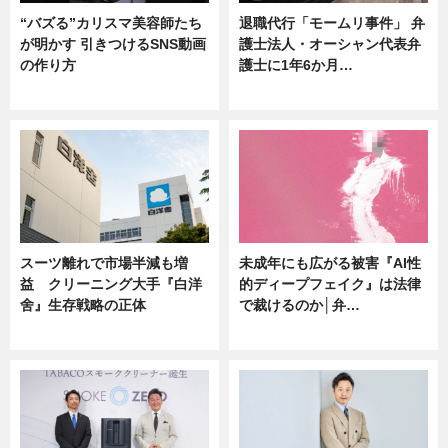
“バズる”カリスマ美容師たち
退職代行「モームリ事件」 弁
が明かす 引きつけるSNS動画
護士法人・オーシャン代表弁
の作り方
護士に1年6か月…
ニュース
ニュース
スーツ離れで市場半減も増
未成年にも広がる被害『AI性
益 クリーニング大手『白洋
的ディープフェイク』は法律
舍』生存戦略の正体
で裁けるのか│弁…
企業インタビュー
ニュース