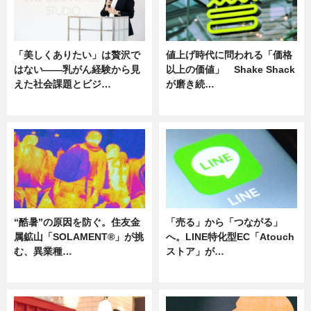
「美しくありたい」は贅沢で
値上げ時代に問われる「価格
はない――乳がん経験から見
以上の価値」 Shake Shack
えた社会課題とビジ…
が磨き続…
ニュース
ニュース
“酷暑”の原因を防ぐ。住友金
「売る」から「つながる」
属鉱山「SOLAMENT®」が挑
へ。LINE特化型EC「Atouch
む、異業種…
ストア」が…
ニュース
ニュース