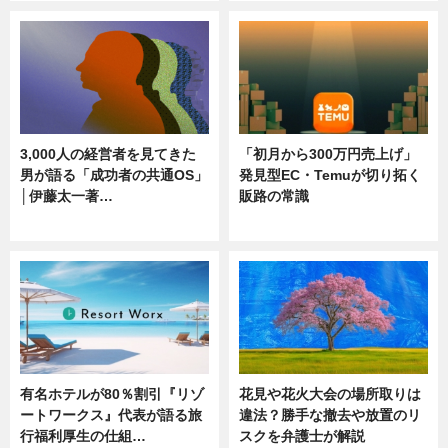
3,000人の経営者を見てきた
「初月から300万円売上げ」
男が語る「成功者の共通OS」
発見型EC・Temuが切り拓く
│伊藤太一著…
販路の常識
ニュース
ニュース
有名ホテルが80％割引『リゾ
花見や花火大会の場所取りは
ートワークス』代表が語る旅
違法？勝手な撤去や放置のリ
行福利厚生の仕組…
スクを弁護士が解説