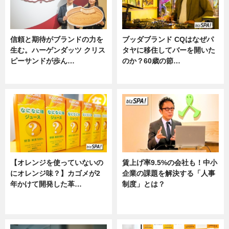
信頼と期待がブランドの力を
ブッダブランド CQはなぜパ
生む。ハーゲンダッツ クリス
タヤに移住してバーを開いた
ピーサンドが歩ん…
のか？60歳の節…
ニュース
ニュース
【オレンジを使っていないの
賃上げ率9.5%の会社も！中小
にオレンジ味？】カゴメが2
企業の課題を解決する「人事
年かけて開発した革…
制度」とは？
グルメ, ニュース, 企業インタビュ
ニュース
ー