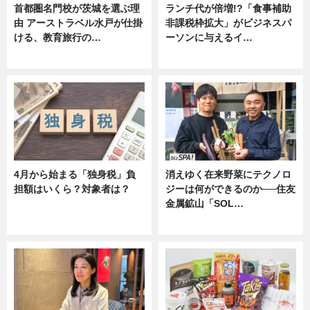
首都圏名門校が茨城を選ぶ理
ランチ代が倍増!?「食事補助
由 アーストラベル水戸が仕掛
非課税枠拡大」がビジネスパ
ける、教育旅行の…
ーソンに与えるイ…
ニュース
ニュース
4月から始まる「独身税」負
消えゆく在来野菜にテクノロ
担額はいくら？対象者は？
ジーは何ができるのか──住友
金属鉱山「SOL…
ニュース
ニュース