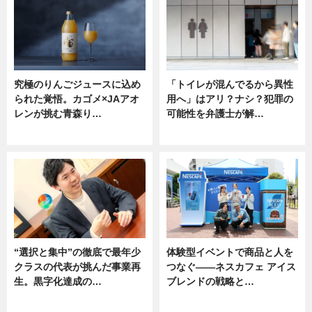
究極のりんごジュースに込め
「トイレが混んでるから異性
られた覚悟。カゴメ×JAアオ
用へ」はアリ？ナシ？犯罪の
レンが挑む青森り…
可能性を弁護士が解…
ニュース
ニュース, 専門家インタビュー
“選択と集中”の徹底で最年少
体験型イベントで商品と人を
クラスの代表が挑んだ事業再
つなぐ――ネスカフェ アイス
生。黒字化達成の…
ブレンドの戦略と…
ニュース
ニュース