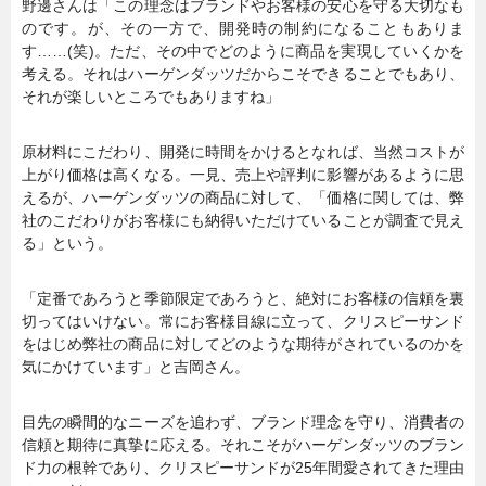
野邊さんは「この理念はブランドやお客様の安心を守る大切なも
のです。が、その一方で、開発時の制約になることもありま
す……(笑)。ただ、その中でどのように商品を実現していくかを
考える。それはハーゲンダッツだからこそできることでもあり、
それが楽しいところでもありますね」
原材料にこだわり、開発に時間をかけるとなれば、当然コストが
上がり価格は高くなる。一見、売上や評判に影響があるように思
えるが、ハーゲンダッツの商品に対して、「価格に関しては、弊
社のこだわりがお客様にも納得いただけていることが調査で見え
る」という。
「定番であろうと季節限定であろうと、絶対にお客様の信頼を裏
切ってはいけない。常にお客様目線に立って、クリスピーサンド
をはじめ弊社の商品に対してどのような期待がされているのかを
気にかけています」と吉岡さん。
目先の瞬間的なニーズを追わず、ブランド理念を守り、消費者の
信頼と期待に真摯に応える。それこそがハーゲンダッツのブラン
ド力の根幹であり、クリスピーサンドが25年間愛されてきた理由