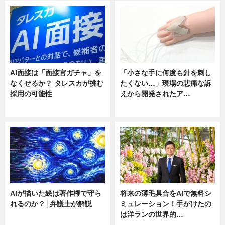
AI面接は「面接官ガチャ」を
「小さな手に何度も針を刺し
なくせるか？ タレスカが挑む
たくない…」現場の悲痛な訴
採用の可能性
えから開発されたア…
ニュース
ニュース
AIが描いた絵は著作権で守ら
将来の薄毛具合をAIで無料シ
れるのか？│弁護士が解説
ミュレーション！手がけたの
は洋ランの世界的…
ニュース