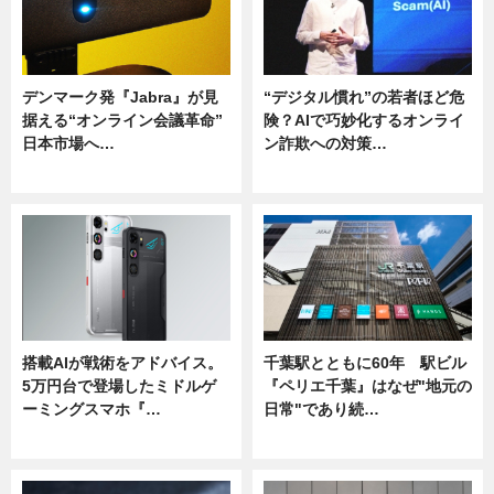
デンマーク発『Jabra』が見
“デジタル慣れ”の若者ほど危
据える“オンライン会議革命”
険？AIで巧妙化するオンライ
日本市場へ…
ン詐欺への対策…
ニュース
ニュース
搭載AIが戦術をアドバイス。
千葉駅とともに60年 駅ビル
5万円台で登場したミドルゲ
『ペリエ千葉』はなぜ"地元の
ーミングスマホ『…
日常"であり続…
ニュース
ニュース