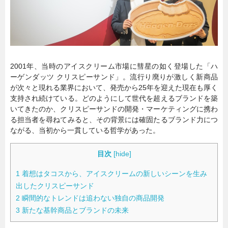
暮らし
エンタメ
連載一覧
2001年、当時のアイスクリーム市場に彗星の如く登場した「ハ
ーゲンダッツ クリスピーサンド」。流行り廃りが激しく新商品
が次々と現れる業界において、発売から25年を迎えた現在も厚く
支持され続けている。どのようにして世代を超えるブランドを築
いてきたのか、クリスピーサンドの開発・マーケティングに携わ
る担当者を尋ねてみると、その背景には確固たるブランド力につ
ながる、当初から一貫している哲学があった。
目次
[
hide
]
1
着想はタコスから、アイスクリームの新しいシーンを生み
出したクリスピーサンド
2
瞬間的なトレンドは追わない独自の商品開発
3
新たな基幹商品とブランドの未来