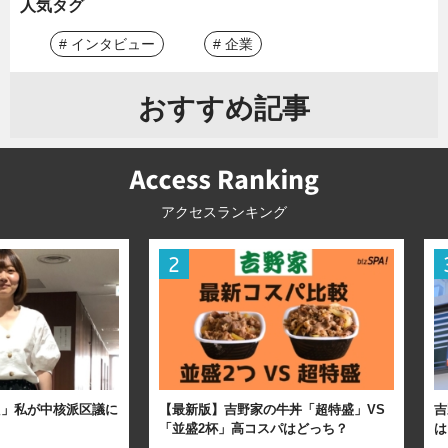
人気タグ
# インタビュー
# 企業
おすすめ記事
アクセスランキング
た」私が中核派区議に
【最新版】吉野家の牛丼「超特盛」VS
吉
「並盛2杯」高コスパはどっち？
は