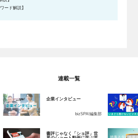
スワード解説】
連載一覧
企業インタビュー
bizSPA!編集部
書評じゃなく「ショ評」世
界のショート動画に学ぶ英