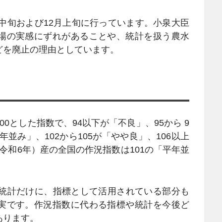
月中旬および12月上旬に行っています。小泉大臣
場の実感にずれがあることや、統計を扱う農水
どを廃止の理由としています。
0とした指数で、94以下が「不良」、95から 9
年並み」、102から105が「やや良」、106以上
（令和6年）産の全国の作況指数は101の「平年並
た統計だけに、指標として活用されている部分も
実です。作況指数に代わる指標や統計を今後ど
あります。