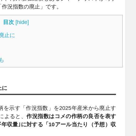
「作況指数の廃止」です。
目次
[
hide
]
廃止に
も
止に
を示す「作況指数」を2025年産米から廃止す
によると、
作況指数はコメの作柄の良否を表す
平年収量｣に対する「10アール当たり（予想）収