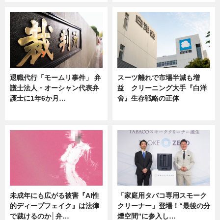
退職代行「モームリ事件」 弁
スーツ離れで市場半減も増
護士法人・オーシャン代表弁
益 クリーニング大手『白洋
護士に1年6か月…
舍』生存戦略の正体
ニュース
企業インタビュー
未成年にも広がる被害『AI性
「家庭用タバコ専用スモーク
的ディープフェイク』は法律
クリーナー」登場！“最後の分
で裁けるのか│弁…
煙空間”に参入し…