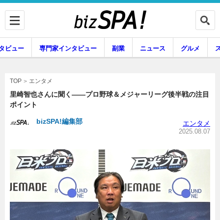
タビュー
専門家インタビュー
副業
ニュース
グルメ
エンタメ
エンタメ
TOP
里崎智也さんに聞く――プロ野球＆メジャーリーグ後半戦の注目
ポイント
企業インタビュー
専門家インタビュー
bizSPA!編集部
エンタメ
2025.08.07
副業
ニュース
グルメ
スキル