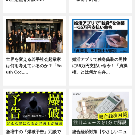
専門家インタビュー
暮らし
世界を変える若手社会起業家
婚活アプリで独身偽装の男性
は何を考えているのか？「Yo
に55万円支払い命令！「貞操
uth Co:L…
権」とは何かを弁…
スキル
専門家インタビュー
急増中の「爆破予告」冗談で
総合経済対策【やさしいニュ