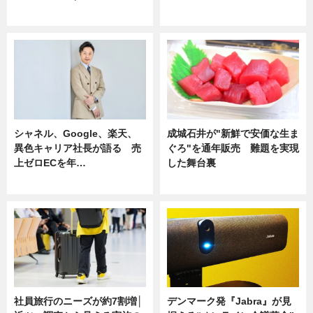
ニュース
ニュース
シャネル、Google、楽天、
成城石井が"新鮮で安価な生ま
異色キャリア社長が語る 売
ぐろ"を通年販売 難題を実現
上ゼロECを年…
した舞台裏
ニュース
ニュース
社員旅行のニーズが約7割増│
デンマーク発『Jabra』が見