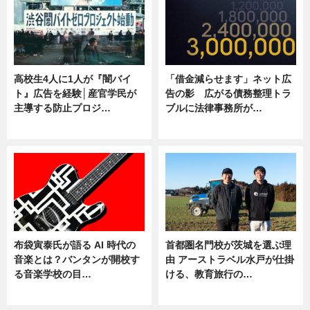
高校生4人に1人が『闇バイ
「借金減らせます」ネット広
ト』広告を経験│産官学民が
告の影 広がる債務整理トラ
主導する防止プロジ…
ブルに法律事務所が…
ニュース
ニュース
布袋寅泰氏が語る AI 時代の
首都圏名門校が茨城を選ぶ理
音楽とは？バンタンが開校す
由 アーストラベル水戸が仕掛
る音楽学校の目…
ける、教育旅行の…
ニュース
ニュース