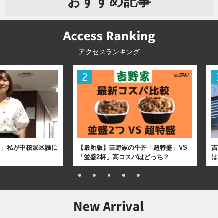
おすすめ記事
アクセスランキング
た」私が中核派区議に
【最新版】吉野家の牛丼「超特盛」VS
吉
「並盛2杯」高コスパはどっち？
は