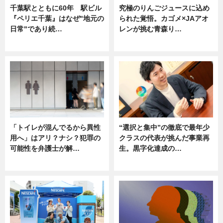
千葉駅とともに60年 駅ビル
究極のりんごジュースに込め
『ペリエ千葉』はなぜ"地元の
られた覚悟。カゴメ×JAアオ
日常"であり続…
レンが挑む青森り…
ニュース
ニュース
「トイレが混んでるから異性
“選択と集中”の徹底で最年少
用へ」はアリ？ナシ？犯罪の
クラスの代表が挑んだ事業再
可能性を弁護士が解…
生。黒字化達成の…
ニュース, 専門家インタビュー
ニュース