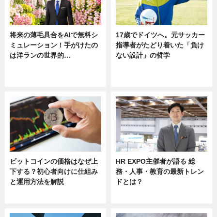
将来の薄毛具合をAIで無料シ
17歳でドイツへ。元サッカー
ミュレーション！手がけたの
指導者がたどり着いた「負け
は洋ランの世界的…
ない設計」の哲学
ニュース
ニュース
sponsored by 河野メリクロン
ビットコインの価格はなぜ上
HR EXPO主催者が語る 総
下する？初心者向けに仕組み
務・人事・教育の最新トレン
と運用方法を解説
ドとは？
ニュース
ニュース