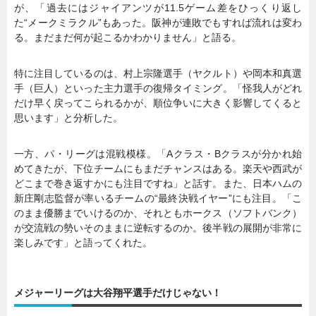
が、「過去にはジャイアンツが11.5ゲーム差をひっくり返し
た“メークミラクル”もあった。阪神が連敗でもすれば流れは変わ
る。まだまだ何が起こるかわかりません」と語る。
特に注目しているのは、村上宗隆選手（ヤクルト）や岡本和真選
手（巨人）といった主力選手の復帰タイミング。「怪我人がどれ
だけ早く戻ってこられるかが、順位争いに大きく影響してくると
思います」と分析した。
一方、パ・リーグは混戦模様。「Aクラス・Bクラスが分かれ始
めてきたが、下位チームにもまだチャンスはある。楽天や西武が
どこまで巻き返すかにも注目ですね」と話す。また、日本ハムの
新庄剛志監督が率いるチームの“最終決戦イヤー”にも注目。「こ
のまま優勝までいけるのか、それともホークス（ソフトバンク）
が交流戦の勢いそのままに逆転するのか。後半戦の展開が非常に
楽しみです」と語ってくれた。
メジャーリーグは大谷翔平選手だけじゃない！