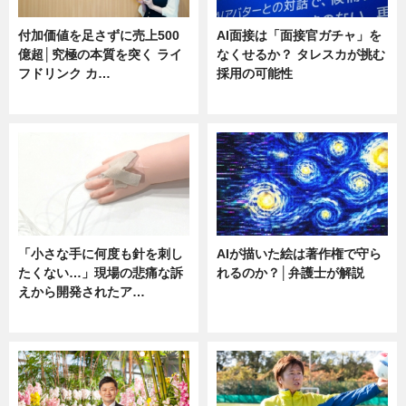
付加価値を足さずに売上500
AI面接は「面接官ガチャ」を
億超│究極の本質を突く ライ
なくせるか？ タレスカが挑む
フドリンク カ…
採用の可能性
ニュース
ニュース
「小さな手に何度も針を刺し
AIが描いた絵は著作権で守ら
たくない…」現場の悲痛な訴
れるのか？│弁護士が解説
えから開発されたア…
ニュース
ニュース