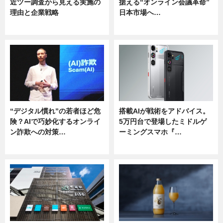
近ツー調査から見える実施の
据える“オンライン会議革命”
理由と企業戦略
日本市場へ…
ニュース
ニュース
“デジタル慣れ”の若者ほど危
搭載AIが戦術をアドバイス。
険？AIで巧妙化するオンライ
5万円台で登場したミドルゲ
ン詐欺への対策…
ーミングスマホ『…
ニュース
ニュース