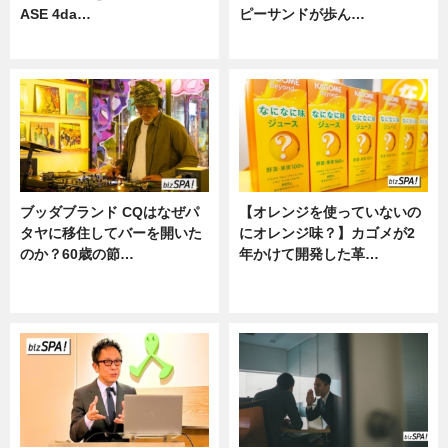
ASE 4da…
ピーサンドが歩ん…
ニュース
ニュース
ブッダブランド CQはなぜパ
【オレンジを使っていないの
タヤに移住してバーを開いた
にオレンジ味？】カゴメが2
のか？60歳の節…
年かけて開発した革…
ニュース
グルメ, ニュース, 企業インタビュ
ー