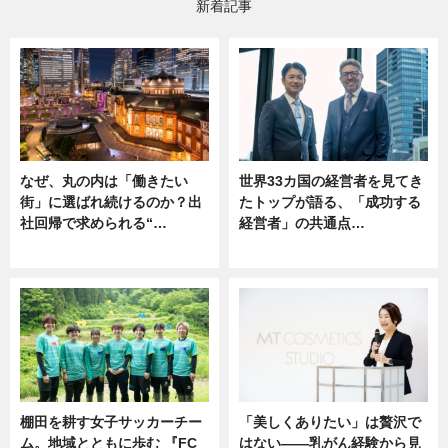
新着記事
なぜ、丸の内は「働きたい
世界33カ国の経営者を見てき
街」に選ばれ続けるのか？出
たトップが語る、「成功する
社回帰で求められる“…
経営者」の共通点…
ニュース
ニュース
棚田を耕す女子サッカーチー
「美しくありたい」は贅沢で
ム。地域とともに歩む 『FC
はない――乳がん経験から見