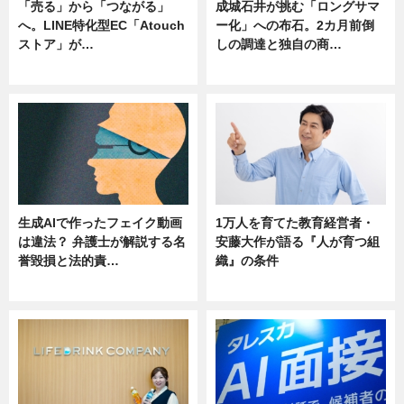
「売る」から「つながる」
成城石井が挑む「ロングサマ
へ。LINE特化型EC「Atouch
ー化」への布石。2カ月前倒
ストア」が…
しの調達と独自の商…
ニュース
ニュース
生成AIで作ったフェイク動画
1万人を育てた教育経営者・
は違法？ 弁護士が解説する名
安藤大作が語る『人が育つ組
誉毀損と法的責…
織』の条件
ニュース
ニュース