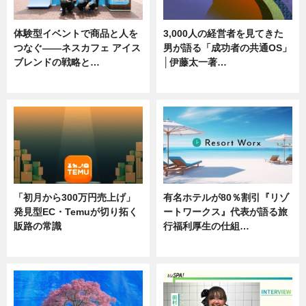
体験型イベントで商品と人を
3,000人の経営者を見てきた
つなぐ――ネスカフェ アイス
男が語る「成功者の共通OS」
ブレンドの戦略と…
│伊藤太一著…
ニュース
ニュース
「初月から300万円売上げ」
有名ホテルが80％割引『リゾ
発見型EC・Temuが切り拓く
ートワークス』代表が語る旅
販路の常識
行福利厚生の仕組…
ニュース
ニュース