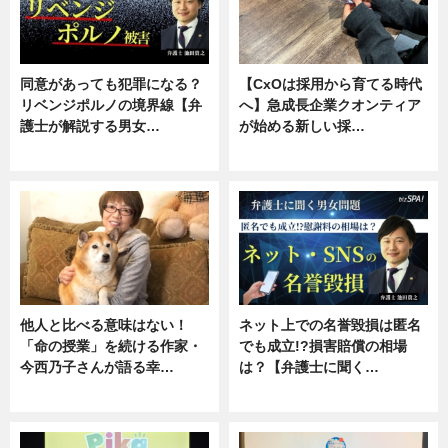
同意があっても犯罪になる？
【CxOは採用から育てる時代
リベンジポルノの境界線【弁
へ】急成長企業クオンティア
護士が解説する男女…
が始める新しい採…
専門家インタビュー
ニュース
他人と比べる意味はない！
ネット上での名誉毀損は匿名
「命の授業」を続ける作家・
でも成立!?損害賠償の相場
今西乃子さんが語る幸…
は？【弁護士に聞く…
専門家インタビュー
専門家インタビュー