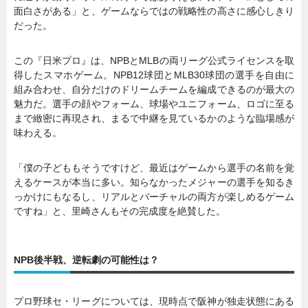
面白さがある」と、ゲームならではの戦略性の高さに感心しきり
だった。
この『日米プロ』は、NPBとMLBの両リーグ公式ライセンスを取
得したスマホゲーム。NPB12球団とMLB30球団の選手を自由に
組み合わせ、自分だけのドリームチームを編成できるのが最大の
魅力だ。選手の顔やフォーム、球場やユニフォーム、ロゴに至る
まで緻密に再現され、まるで中継を見ているかのような臨場感が
味わえる。
「僕の子どももそうですけど、最近はゲームから選手の名前を覚
えるケースが本当に多い。知らなかったメジャーの選手を知るき
っかけにもなるし、リアルとバーチャルの両方が楽しめるゲーム
ですね」と、里崎さんもその完成度を絶賛した。
NPB後半戦、逆転劇の可能性は？
プロ野球セ・リーグについては、現時点で阪神が独走状態にある