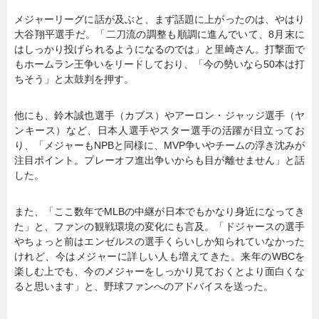
メジャーリーグに話が及ぶと、まず話題に上がったのは、やはり
大谷翔平選手だ。「二刀流の調整も順調に進んでいて、8月末に
はしっかり投げられるようになるのでは」と里崎さん。打撃面で
もホームラン王争いをリードしており、「今の勢いなら50本は打
ちそう」と太鼓判を押す。
他にも、鈴木誠也選手（カブス）やアーロン・ジャッジ選手（ヤ
ンキース）など、日本人選手やスター選手の活躍が目立ってお
り、「メジャーもNPBと同様に、MVP争いやチームの浮き沈みが
注目ポイント。プレーオフ進出争いからも目が離せません」と話
した。
また、「ここ数年でMLBの中継が日本でもかなり身近になってき
た」と、ファンの観戦環境の変化にも言及。「ドジャースの選手
やちょっと前はエンゼルスの選手くらいしか知られていなかった
けれど、今はメジャーに詳しい人も増えてきた。来年のWBCを
楽しむ上でも、今のメジャーをしっかり見ておくとより面白くな
ると思います」と、野球ファンへのアドバイスを送った。