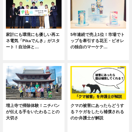
家計にも環境にも優しい再エ
5年連続で売上1位！市場でト
ネ電気「Pikaでんき」がスタ
ップを牽引する花王・ビオレ
ート！自治体と…
の独自のマーケテ…
ニュース
ニュース, 暮らし
増上寺で掃除体験！ニチバン
クマの被害にあったらどうす
が伝える手をいたわることの
る？ケガをしたら補償される
大切さ
のか弁護士が解説
ニュース, 企業インタビュー, 暮ら
専門家インタビュー
し