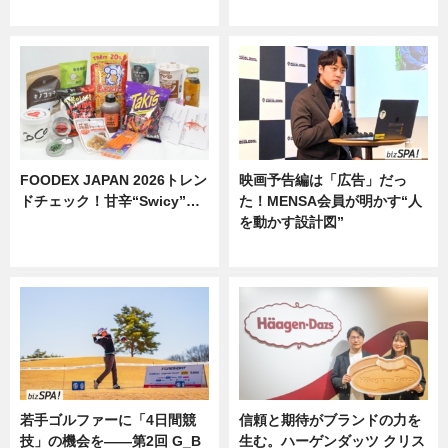
ニュース
ニュース
FOODEX JAPAN 2026トレン
映画予告編は「広告」だっ
ドチェック！甘辛“Swicy”…
た！MENSA会員が明かす“人
を動かす設計図”
ニュース
ニュース
若手ゴルファーに「4日間競
信頼と期待がブランドの力を
技」の機会を——第2回 G_B
生む。ハーゲンダッツ クリス