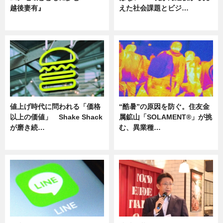
越後妻有』
えた社会課題とビジ…
ニュース
ニュース
値上げ時代に問われる「価格
“酷暑”の原因を防ぐ。住友金
以上の価値」 Shake Shack
属鉱山「SOLAMENT®」が挑
が磨き続…
む、異業種…
ニュース
ニュース