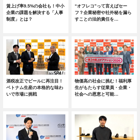
賃上げ率9.5%の会社も！中小
“オフレコ”って言えばセー
企業の課題を解決する「人事
フ？企業秘密や社外秘を漏ら
制度」とは？
すことの法的責任を…
ニュース
ニュース, 専門家インタビュー
酒税改正でビールに再注目！
物価高の社会に挑む！福利厚
ベトナム生産の本格的な味わ
生がもたらす従業員・企業・
いで市場に挑戦
社会への恩恵と可能…
ニュース
ニュース