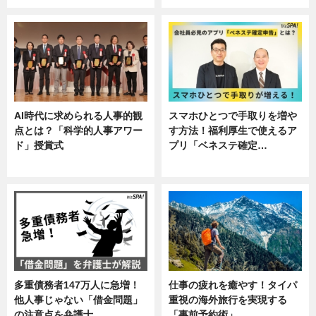
AI時代に求められる人事的観
スマホひとつで手取りを増や
点とは？「科学的人事アワー
す方法！福利厚生で使えるア
ド」授賞式
プリ「ベネステ確定…
ニュース
企業インタビュー
多重債務者147万人に急増！
仕事の疲れを癒やす！タイパ
他人事じゃない「借金問題」
重視の海外旅行を実現する
の注意点を弁護士…
「事前予約術」