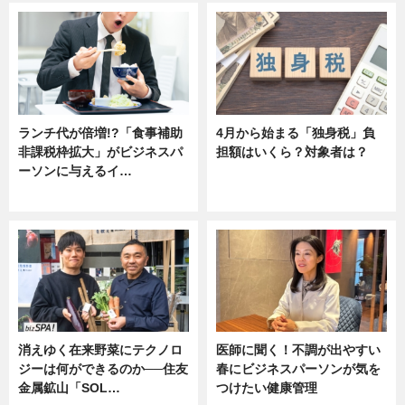
ランチ代が倍増!?「食事補助
4月から始まる「独身税」負
非課税枠拡大」がビジネスパ
担額はいくら？対象者は？
ーソンに与えるイ…
ニュース
ニュース
消えゆく在来野菜にテクノロ
医師に聞く！不調が出やすい
ジーは何ができるのか──住友
春にビジネスパーソンが気を
金属鉱山「SOL…
つけたい健康管理