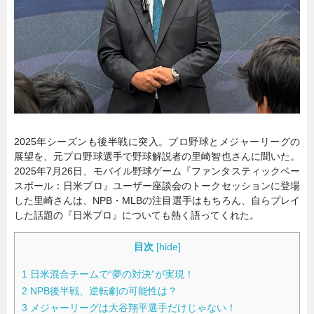
暮らし
エンタメ
連載一覧
2025年シーズンも後半戦に突入。プロ野球とメジャーリーグの
展望を、元プロ野球選手で野球解説者の里崎智也さんに聞いた。
2025年7月26日、モバイル野球ゲーム『ファンタスティックベー
スボール：日米プロ』ユーザー座談会のトークセッションに登場
した里崎さんは、NPB・MLBの注目選手はもちろん、自らプレイ
した話題の『日米プロ』についても熱く語ってくれた。
目次
[
hide
]
1
日米混合チームで“夢の対決”が実現！
2
NPB後半戦、逆転劇の可能性は？
3
メジャーリーグは大谷翔平選手だけじゃない！