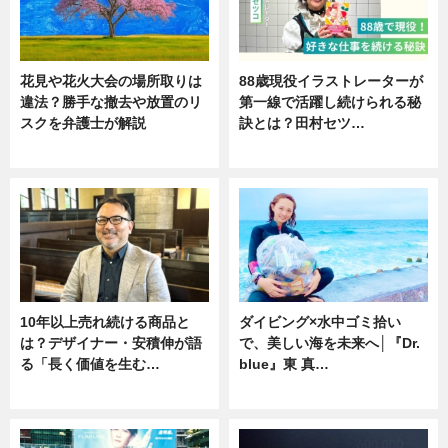
花見や花火大会の場所取りは
88歳現役イラストレーターが
違法？勝手な撤去や放置のリ
第一線で活躍し続けられる秘
スクを弁護士が解説
訣とは？田村セツ…
ニュース
専門家インタビュー
10年以上売れ続ける商品と
ダイビング×水中ゴミ拾い
は？デザイナー・安積伸が語
で、美しい海を未来へ│『Dr.
る「長く価値を生む…
blue』東 真…
ニュース
ニュース