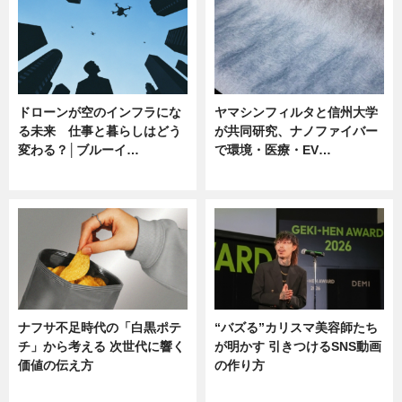
ドローンが空のインフラにな
ヤマシンフィルタと信州大学
る未来 仕事と暮らしはどう
が共同研究、ナノファイバー
変わる？│ブルーイ…
で環境・医療・EV…
ニュース
ニュース
ナフサ不足時代の「白黒ポテ
“バズる”カリスマ美容師たち
チ」から考える 次世代に響く
が明かす 引きつけるSNS動画
価値の伝え方
の作り方
ニュース
ニュース