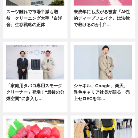
スーツ離れで市場半減も増
未成年にも広がる被害『AI性
益 クリーニング大手『白洋
的ディープフェイク』は法律
舍』生存戦略の正体
で裁けるのか│弁…
企業インタビュー
ニュース
「家庭用タバコ専用スモーク
シャネル、Google、楽天、
クリーナー」登場！“最後の分
異色キャリア社長が語る 売
煙空間”に参入し…
上ゼロECを年…
ニュース
ニュース