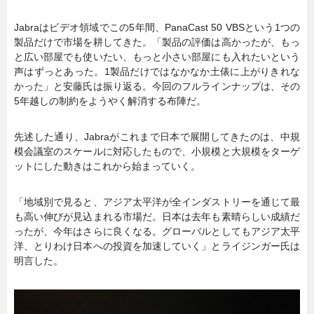
Jabraはビデオ領域でこの5年間、PanaCast 50 VBSという1つの
製品だけで市場を耕してきた。「製品の評価は高かったが、もっ
と広い部屋でも使いたい、もっと小さい部屋にも入れたいという
声はずっとあった。1製品だけではなかなか土俵に上がりきれな
かった」と安藤氏は振り返る。今回のフルラインナップは、その
5年越しの制約をようやく解消する布陣だ。
先述した通り、Jabraがこれまで日本で展開してきたのは、中規
模会議室のスケールに対応したもので、小規模と大規模をターゲ
ットにした動きはこれから始まっていく。
「地域別で見ると、アジア太平洋が全インダストリーを通じて最
も高い伸びが見込まれる市場だ。日本は去年も素晴らしい成績だ
ったが、今年はさらに良くなる。グローバルとしてもアジア太平
洋、とりわけ日本への投資を加速していく」とライジンガー氏は
明言した。