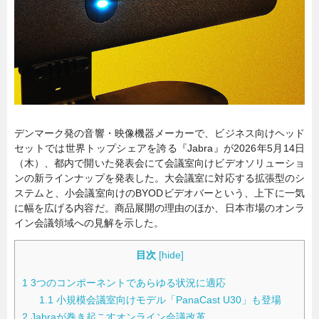
暮らし
エンタメ
連載一覧
デンマーク発の音響・映像機器メーカーで、ビジネス向けヘッド
セットでは世界トップシェアを誇る『Jabra』が2026年5月14日
（木）、都内で開いた発表会にて会議室向けビデオソリューショ
ンの新ラインナップを発表した。大会議室に対応する拡張型のシ
ステムと、小会議室向けのBYODビデオバーという、上下に一気
に幅を広げる内容だ。商品展開の理由のほか、日本市場のオンラ
イン会議領域への見解を示した。
目次
[
hide
]
1
3つのコンポーネントであらゆる状況に適応
1.1
小規模会議室向けモデル「PanaCast U30」も登場
2
Jabraが巻き起こすオンライン会議改革