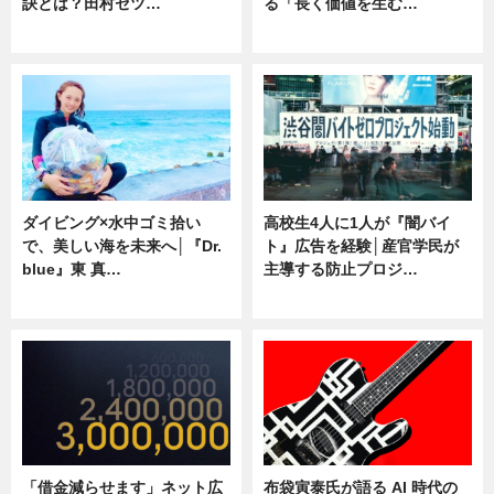
訣とは？田村セツ…
る「長く価値を生む…
専門家インタビュー
ニュース
ダイビング×水中ゴミ拾い
高校生4人に1人が『闇バイ
で、美しい海を未来へ│『Dr.
ト』広告を経験│産官学民が
blue』東 真…
主導する防止プロジ…
ニュース
ニュース
「借金減らせます」ネット広
布袋寅泰氏が語る AI 時代の