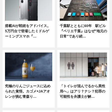
搭載AIが戦術をアドバイス。
千葉駅とともに60年 駅ビル
5万円台で登場したミドルゲ
『ペリエ千葉』はなぜ"地元の
ーミングスマホ『…
日常"であり続…
ニュース
ニュース
究極のりんごジュースに込め
「トイレが混んでるから異性
られた覚悟。カゴメ×JAアオ
用へ」はアリ？ナシ？犯罪の
レンが挑む青森り…
可能性を弁護士が解…
ニュース
ニュース, 専門家インタビュー