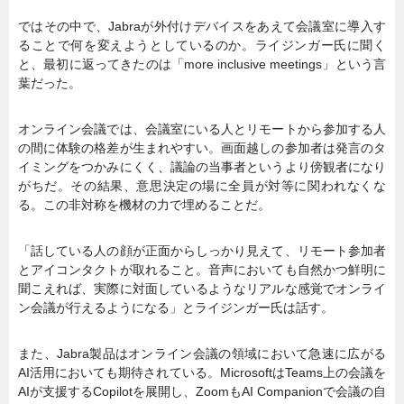
ではその中で、Jabraが外付けデバイスをあえて会議室に導入す
ることで何を変えようとしているのか。ライジンガー氏に聞く
と、最初に返ってきたのは「more inclusive meetings」という言
葉だった。
オンライン会議では、会議室にいる人とリモートから参加する人
の間に体験の格差が生まれやすい。画面越しの参加者は発言のタ
イミングをつかみにくく、議論の当事者というより傍観者になり
がちだ。その結果、意思決定の場に全員が対等に関われなくな
る。この非対称を機材の力で埋めることだ。
「話している人の顔が正面からしっかり見えて、リモート参加者
とアイコンタクトが取れること。音声においても自然かつ鮮明に
聞こえれば、実際に対面しているようなリアルな感覚でオンライ
ン会議が行えるようになる」とライジンガー氏は話す。
また、Jabra製品はオンライン会議の領域において急速に広がる
AI活用においても期待されている。MicrosoftはTeams上の会議を
AIが支援するCopilotを展開し、ZoomもAI Companionで会議の自