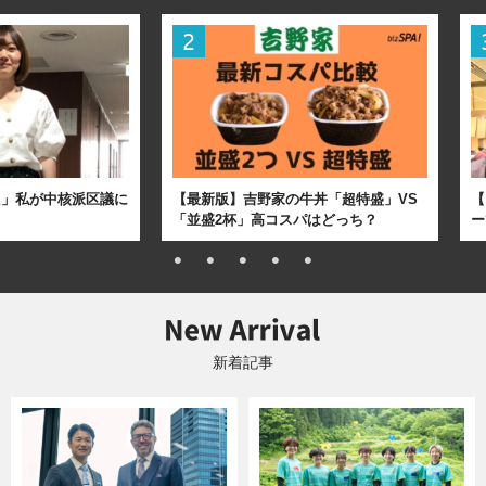
た」私が中核派区議に
【最新版】吉野家の牛丼「超特盛」VS
【
「並盛2杯」高コスパはどっち？
ー
新着記事