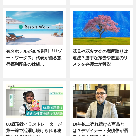
有名ホテルが80％割引『リゾ
花見や花火大会の場所取りは
ートワークス』代表が語る旅
違法？勝手な撤去や放置のリ
行福利厚生の仕組…
スクを弁護士が解説
ニュース
ニュース
88歳現役イラストレーターが
10年以上売れ続ける商品と
第一線で活躍し続けられる秘
は？デザイナー・安積伸が語