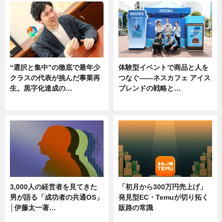
“選択と集中”の徹底で最年少
体験型イベントで商品と人を
クラスの代表が挑んだ事業再
つなぐ――ネスカフェ アイス
生。黒字化達成の…
ブレンドの戦略と…
ニュース
ニュース
3,000人の経営者を見てきた
「初月から300万円売上げ」
男が語る「成功者の共通OS」
発見型EC・Temuが切り拓く
│伊藤太一著…
販路の常識
ニュース
ニュース