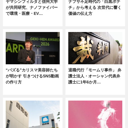
ヤマシンフィルタと信州大学
ナフサ不足時代の「白黒ポテ
が共同研究、ナノファイバー
チ」から考える 次世代に響く
で環境・医療・EV…
価値の伝え方
ニュース
ニュース
“バズる”カリスマ美容師たち
退職代行「モームリ事件」 弁
が明かす 引きつけるSNS動画
護士法人・オーシャン代表弁
の作り方
護士に1年6か月…
ニュース
ニュース