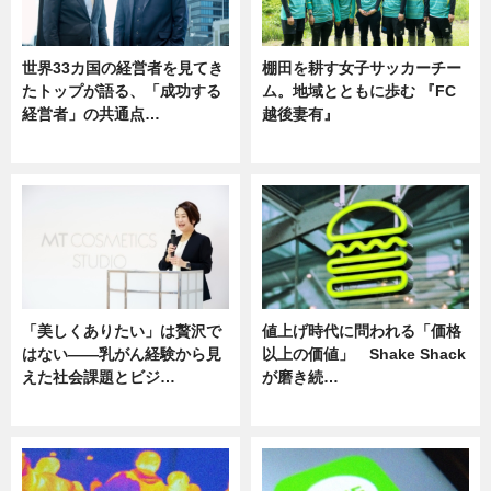
世界33カ国の経営者を見てき
棚田を耕す女子サッカーチー
たトップが語る、「成功する
ム。地域とともに歩む 『FC
経営者」の共通点…
越後妻有』
ニュース
ニュース
「美しくありたい」は贅沢で
値上げ時代に問われる「価格
はない――乳がん経験から見
以上の価値」 Shake Shack
えた社会課題とビジ…
が磨き続…
ニュース
ニュース