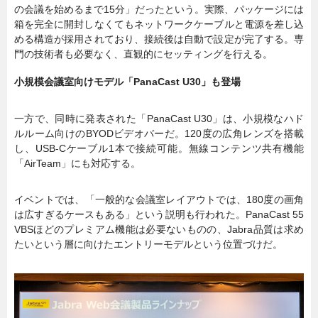
の会議を始めるまで15分」だったという。実際、パッケージには
箱を完全に開封しなくてもネットワークケーブルと電源を差し込
める構造が採用されており、接続後は自動で設定が完了する。専
門の技術者も必要なく、直観的にセッティングを行える。
小規模会議室向けモデル「PanaCast U30」も登場
一方で、同時に発表された「PanaCast U30」は、小規模なハド
ルルーム向けのBYODビデオバーだ。120度の広角レンズを搭載
し、USB-Cケーブル1本で接続可能。無線コンテンツ共有機能
「AirTeam」にも対応する。
イベントでは、「一般的な会議室レイアウトでは、180度の画角
は広すぎるケースもある」という説明も行われた。PanaCast 55
VBSほどのプレミアム機能は必要ないものの、Jabra品質は求め
たいという層に向けたエントリーモデルという位置づけだ。