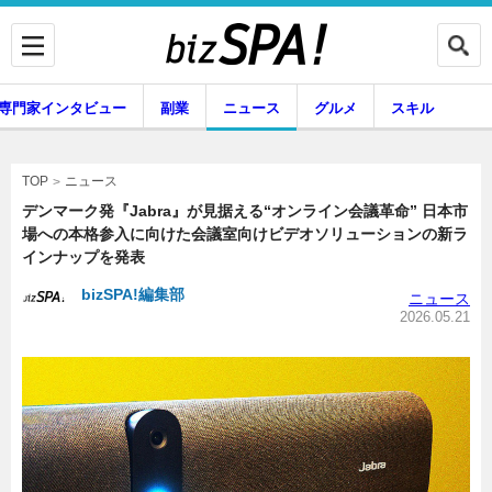
専門家インタビュー
副業
ニュース
グルメ
スキル
ニュース
TOP
デンマーク発『Jabra』が見据える“オンライン会議革命” 日本市
場への本格参入に向けた会議室向けビデオソリューションの新ラ
インナップを発表
企業インタビュー
専門家インタビュー
bizSPA!編集部
ニュース
2026.05.21
副業
ニュース
グルメ
スキル