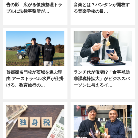
告の影 広がる債務整理トラ
音楽とは？バンタンが開校す
ブルに法律事務所が…
る音楽学校の目…
ニュース
ニュース
首都圏名門校が茨城を選ぶ理
ランチ代が倍増!?「食事補助
由 アーストラベル水戸が仕掛
非課税枠拡大」がビジネスパ
ける、教育旅行の…
ーソンに与えるイ…
ニュース
ニュース