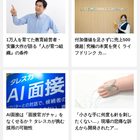
1万人を育てた教育経営者・
付加価値を足さずに売上500
安藤大作が語る『人が育つ組
億超│究極の本質を突く ライ
織』の条件
フドリンク カ…
ニュース
ニュース
AI面接は「面接官ガチャ」を
「小さな手に何度も針を刺し
なくせるか？ タレスカが挑む
たくない…」現場の悲痛な訴
採用の可能性
えから開発されたア…
ニュース
ニュース