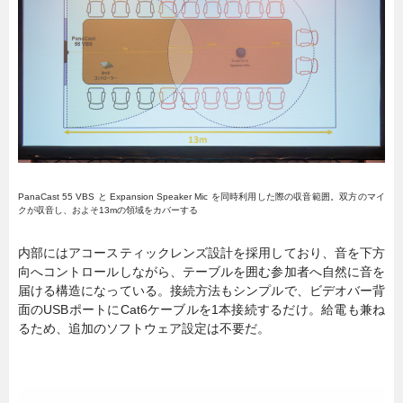
PanaCast 55 VBS と Expansion Speaker Mic を同時利用した際の収音範囲。双方のマイ
クが収音し、およそ13mの領域をカバーする
内部にはアコースティックレンズ設計を採用しており、音を下方
向へコントロールしながら、テーブルを囲む参加者へ自然に音を
届ける構造になっている。接続方法もシンプルで、ビデオバー背
面のUSBポートにCat6ケーブルを1本接続するだけ。給電も兼ね
るため、追加のソフトウェア設定は不要だ。