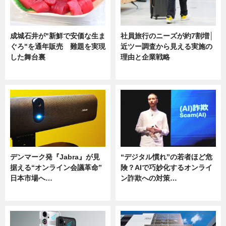
成城石井が"新鮮で安価な生ま
社員旅行のニーズが約7割増│
ぐろ"を通年販売 難題を実現
近ツー調査から見える実施の
した舞台裏
理由と企業戦略
ニュース
ニュース
デンマーク発『Jabra』が見
“デジタル慣れ”の若者ほど危
据える“オンライン会議革命”
険？AIで巧妙化するオンライ
日本市場へ…
ン詐欺への対策…
ニュース
ニュース