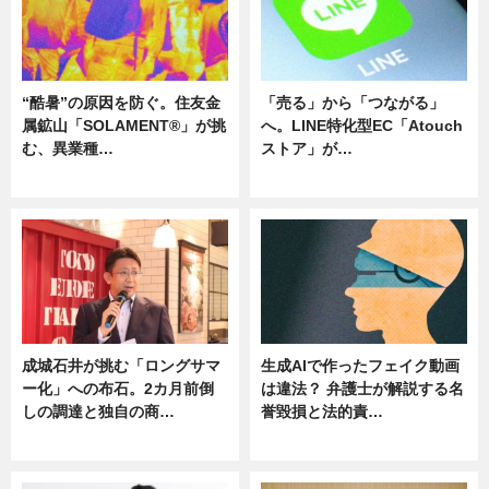
“酷暑”の原因を防ぐ。住友金
「売る」から「つながる」
属鉱山「SOLAMENT®」が挑
へ。LINE特化型EC「Atouch
む、異業種…
ストア」が…
ニュース
ニュース
成城石井が挑む「ロングサマ
生成AIで作ったフェイク動画
ー化」への布石。2カ月前倒
は違法？ 弁護士が解説する名
しの調達と独自の商…
誉毀損と法的責…
ニュース
ニュース