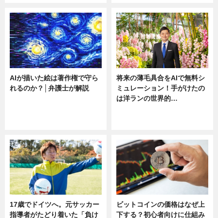
AIが描いた絵は著作権で守ら
将来の薄毛具合をAIで無料シ
れるのか？│弁護士が解説
ミュレーション！手がけたの
は洋ランの世界的…
ニュース
ニュース
sponsored by 河野メリクロン
17歳でドイツへ。元サッカー
ビットコインの価格はなぜ上
指導者がたどり着いた「負け
下する？初心者向けに仕組み