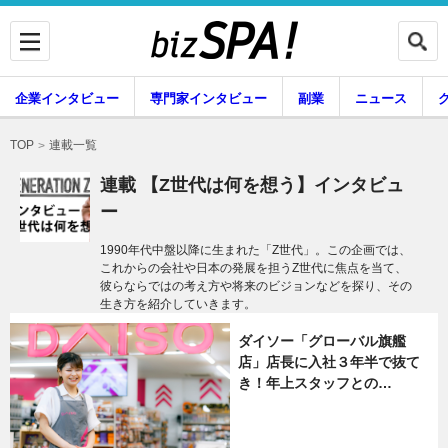
企業インタビュー
専門家インタビュー
副業
ニュース
暮らし
エンタメ
連載一覧
TOP
連載 【Z世代は何を想う】インタビュ
ー
企業インタビュー
専門家インタビュー
1990年代中盤以降に生まれた「Z世代」。この企画では、
これからの会社や日本の発展を担うZ世代に焦点を当て、
彼らならではの考え方や将来のビジョンなどを探り、その
生き方を紹介していきます。
副業
ニュース
ダイソー「グローバル旗艦
店」店長に入社３年半で抜て
き！年上スタッフとの…
グルメ
スキル