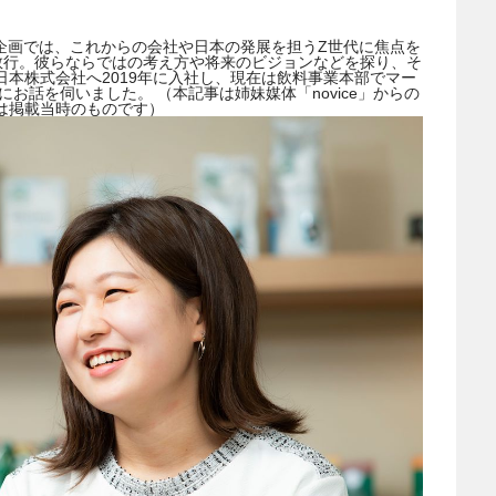
の企画では、これからの会社や日本の発展を担うZ世代に焦点を
敢行。彼らならではの考え方や将来のビジョンなどを探り、そ
本株式会社へ2019年に入社し、現在は飲料事業本部でマー
お話を伺いました。 （本記事は姉妹媒体「novice」からの
報は掲載当時のものです）