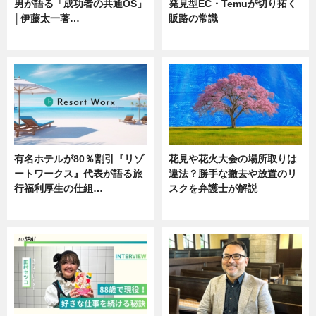
男が語る「成功者の共通OS」
発見型EC・Temuが切り拓く
│伊藤太一著…
販路の常識
ニュース
ニュース
有名ホテルが80％割引『リゾ
花見や花火大会の場所取りは
ートワークス』代表が語る旅
違法？勝手な撤去や放置のリ
行福利厚生の仕組…
スクを弁護士が解説
ニュース
ニュース