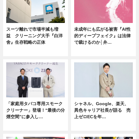
スーツ離れで市場半減も増
未成年にも広がる被害『AI性
益 クリーニング大手『白洋
的ディープフェイク』は法律
舍』生存戦略の正体
で裁けるのか│弁…
企業インタビュー
ニュース
「家庭用タバコ専用スモーク
シャネル、Google、楽天、
クリーナー」登場！“最後の分
異色キャリア社長が語る 売
煙空間”に参入し…
上ゼロECを年…
ニュース
ニュース