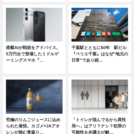
搭載AIが戦術をアドバイス。
千葉駅とともに60年 駅ビル
5万円台で登場したミドルゲ
『ペリエ千葉』はなぜ"地元の
ーミングスマホ『…
日常"であり続…
ニュース
ニュース
究極のりんごジュースに込め
「トイレが混んでるから異性
られた覚悟。カゴメ×JAアオ
用へ」はアリ？ナシ？犯罪の
レンが挑む青森り…
可能性を弁護士が解…