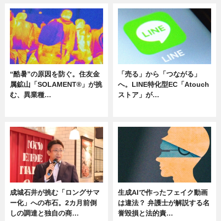
“酷暑”の原因を防ぐ。住友金
「売る」から「つながる」
属鉱山「SOLAMENT®」が挑
へ。LINE特化型EC「Atouch
む、異業種…
ストア」が…
ニュース
ニュース
成城石井が挑む「ロングサマ
生成AIで作ったフェイク動画
ー化」への布石。2カ月前倒
は違法？ 弁護士が解説する名
しの調達と独自の商…
誉毀損と法的責…