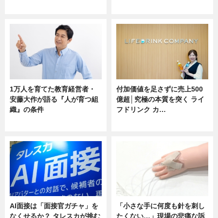
ニュース
ニュース
1万人を育てた教育経営者・
付加価値を足さずに売上500
安藤大作が語る『人が育つ組
億超│究極の本質を突く ライ
織』の条件
フドリンク カ…
ニュース
ニュース
AI面接は「面接官ガチャ」を
「小さな手に何度も針を刺し
なくせるか？ タレスカが挑む
たくない…」現場の悲痛な訴