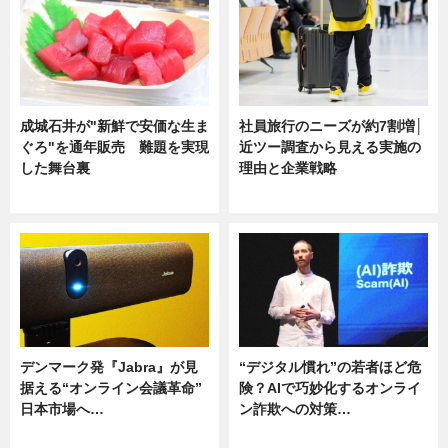
成城石井が"新鮮で安価な生ま
社員旅行のニーズが約7割増│
ぐろ"を通年販売 難題を実現
近ツー調査から見える実施の
した舞台裏
理由と企業戦略
ニュース
ニュース
デンマーク発『Jabra』が見
“デジタル慣れ”の若者ほど危
据える“オンライン会議革命”
険？AIで巧妙化するオンライ
日本市場へ…
ン詐欺への対策…
ニュース
ニュース