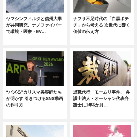
ヤマシンフィルタと信州大学
ナフサ不足時代の「白黒ポテ
が共同研究、ナノファイバー
チ」から考える 次世代に響く
で環境・医療・EV…
価値の伝え方
ニュース
ニュース
“バズる”カリスマ美容師たち
退職代行「モームリ事件」 弁
が明かす 引きつけるSNS動画
護士法人・オーシャン代表弁
の作り方
護士に1年6か月…
ニュース
ニュース