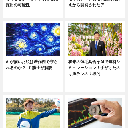
採用の可能性
えから開発されたア…
ニュース
ニュース
AIが描いた絵は著作権で守ら
将来の薄毛具合をAIで無料シ
れるのか？│弁護士が解説
ミュレーション！手がけたの
は洋ランの世界的…
ニュース
ニュース
sponsored by 河野メリクロン