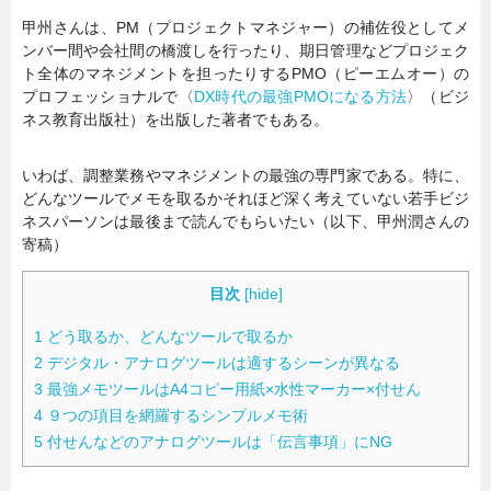
甲州さんは、PM（プロジェクトマネジャー）の補佐役としてメ
ンバー間や会社間の橋渡しを行ったり、期日管理などプロジェク
ト全体のマネジメントを担ったりするPMO（ピーエムオー）の
プロフェッショナルで〈
DX時代の最強PMOになる方法
〉（ビジ
ネス教育出版社）を出版した著者でもある。
いわば、調整業務やマネジメントの最強の専門家である。特に、
どんなツールでメモを取るかそれほど深く考えていない若手ビジ
ネスパーソンは最後まで読んでもらいたい（以下、甲州潤さんの
寄稿）
目次
[
hide
]
1
どう取るか、どんなツールで取るか
2
デジタル・アナログツールは適するシーンが異なる
3
最強メモツールはA4コピー用紙×水性マーカー×付せん
4
９つの項目を網羅するシンプルメモ術
5
付せんなどのアナログツールは「伝言事項」にNG