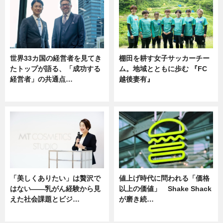
世界33カ国の経営者を見てき
棚田を耕す女子サッカーチー
たトップが語る、「成功する
ム。地域とともに歩む 『FC
経営者」の共通点…
越後妻有』
ニュース
ニュース
「美しくありたい」は贅沢で
値上げ時代に問われる「価格
はない――乳がん経験から見
以上の価値」 Shake Shack
えた社会課題とビジ…
が磨き続…
ニュース
ニュース