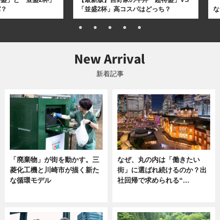
パ？
「並盛2杯」高コスパはどっち？
な
新着記事
「廃棄物」が街を動かす。三
なぜ、丸の内は「働きたい
菱化工機と川崎市が描く新た
街」に選ばれ続けるのか？出
な循環モデル
社回帰で求められる“…
ニュース
ニュース