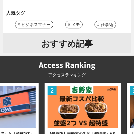
人気タグ
# ビジネスマナー
# メモ
# 仕事術
おすすめ記事
アクセスランキング
盛」と「並盛2杯」
【最新版】吉野家の牛丼「超特盛」VS
「