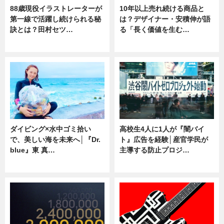
88歳現役イラストレーターが
10年以上売れ続ける商品と
第一線で活躍し続けられる秘
は？デザイナー・安積伸が語
訣とは？田村セツ…
る「長く価値を生む…
専門家インタビュー
ニュース
ダイビング×水中ゴミ拾い
高校生4人に1人が『闇バイ
で、美しい海を未来へ│『Dr.
ト』広告を経験│産官学民が
blue』東 真…
主導する防止プロジ…
ニュース
ニュース