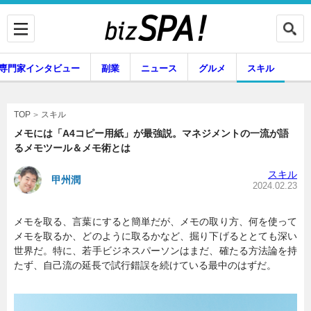
専門家インタビュー
副業
ニュース
グルメ
スキル
スキル
TOP
メモには「A4コピー用紙」が最強説。マネジメントの一流が語
るメモツール＆メモ術とは
企業インタビュー
専門家インタビュー
スキル
甲州潤
2024.02.23
メモを取る、言葉にすると簡単だが、メモの取り方、何を使って
副業
ニュース
メモを取るか、どのように取るかなど、掘り下げるととても深い
世界だ。特に、若手ビジネスパーソンはまだ、確たる方法論を持
たず、自己流の延長で試行錯誤を続けている最中のはずだ。
グルメ
スキル