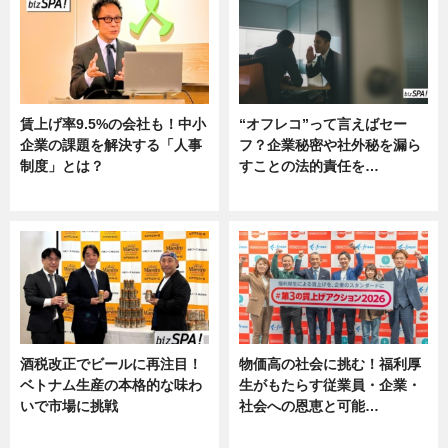
賃上げ率9.5%の会社も！中小
“オフレコ”って言えばセー
企業の課題を解決する「人事
フ？企業秘密や社外秘を漏ら
制度」とは？
すことの法的責任を…
ニュース
ニュース, 専門家インタビュー
酒税改正でビールに再注目！
物価高の社会に挑む！福利厚
ベトナム生産の本格的な味わ
生がもたらす従業員・企業・
いで市場に挑戦
社会への恩恵と可能…
ニュース
ニュース