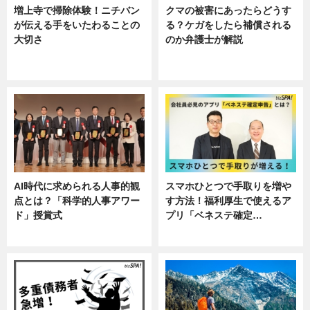
増上寺で掃除体験！ニチバン
クマの被害にあったらどうす
が伝える手をいたわることの
る？ケガをしたら補償される
大切さ
のか弁護士が解説
ニュース, 企業インタビュー, 暮ら
専門家インタビュー
し
AI時代に求められる人事的観
スマホひとつで手取りを増や
点とは？「科学的人事アワー
す方法！福利厚生で使えるア
ド」授賞式
プリ「ベネステ確定…
ニュース
企業インタビュー