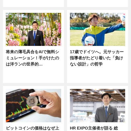
ニュース
将来の薄毛具合をAIで無料シ
17歳でドイツへ。元サッカー
ミュレーション！手がけたの
指導者がたどり着いた「負け
は洋ランの世界的…
ない設計」の哲学
ニュース
ニュース
sponsored by 河野メリクロン
ビットコインの価格はなぜ上
HR EXPO主催者が語る 総