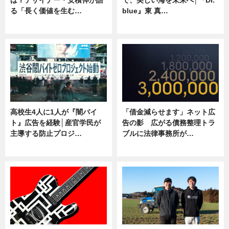
る「長く価値を生む…
blue』東 真…
ニュース
ニュース
高校生4人に1人が『闇バイ
「借金減らせます」ネット広
ト』広告を経験│産官学民が
告の影 広がる債務整理トラ
主導する防止プロジ…
ブルに法律事務所が…
ニュース
ニュース