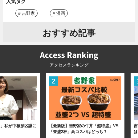
人気タグ
# 吉野家
# 漫画
おすすめ記事
アクセスランキング
た」私が中核派区議に
【最新版】吉野家の牛丼「超特盛」VS
吉
「並盛2杯」高コスパはどっち？
は