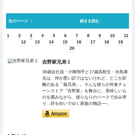
次のページ
続きを読む
1
2
3
4
5
6
7
8
9
10
11
12
13
14
15
16
17
18
19
20
吉野家兄弟 1
38歳会社員・小柳翔平と17歳高校生・水島康
夫は、仲が悪い訳ではないけれど、どこか距
離のある「義兄弟」。そんな彼らが外食チェ
ーンストア『吉野家』を舞台に、美味しいも
のを囲みながら、彼らなりのペースで歩み寄
り…絆を紡いでゆく家族の物語──。