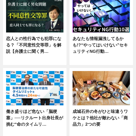
恋人との性行為でも犯罪にな
あなたも情報漏洩してるか
る？「不同意性交等罪」を解
も!?“やってはいけない”セキ
説【弁護士に聞く男…
ュリティNG行動…
専門家インタビュー
専門家インタビュー
働き盛りほど危ない「脳梗
成城石井の冬がひと味違うワ
塞」──リクルート出身社長が
ケとは？他社が敵わない「商
挑む“命のタイムリ…
品力」2つの要
企業インタビュー
グルメ