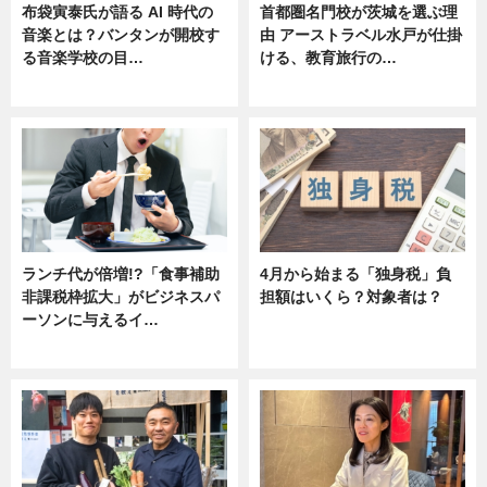
布袋寅泰氏が語る AI 時代の
首都圏名門校が茨城を選ぶ理
音楽とは？バンタンが開校す
由 アーストラベル水戸が仕掛
る音楽学校の目…
ける、教育旅行の…
ニュース
ニュース
ランチ代が倍増!?「食事補助
4月から始まる「独身税」負
非課税枠拡大」がビジネスパ
担額はいくら？対象者は？
ーソンに与えるイ…
ニュース
ニュース