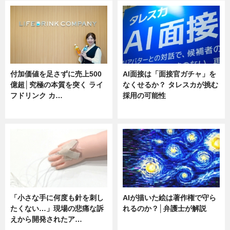
付加価値を足さずに売上500
AI面接は「面接官ガチャ」を
億超│究極の本質を突く ライ
なくせるか？ タレスカが挑む
フドリンク カ…
採用の可能性
ニュース
ニュース
「小さな手に何度も針を刺し
AIが描いた絵は著作権で守ら
たくない…」現場の悲痛な訴
れるのか？│弁護士が解説
えから開発されたア…
ニュース