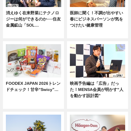
消えゆく在来野菜にテクノロ
医師に聞く！不調が出やすい
ジーは何ができるのか──住友
春にビジネスパーソンが気を
金属鉱山「SOL…
つけたい健康管理
ニュース
ニュース
FOODEX JAPAN 2026トレン
映画予告編は「広告」だっ
ドチェック！甘辛“Swicy”…
た！MENSA会員が明かす“人
を動かす設計図”
ニュース
ニュース