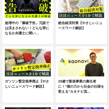
急増中の「爆破予告」冗談で
総合経済対策【やさしいニュ
は済まされない！どんな罪に
ースワード解説】
なるか弁護士に聞い…
ニュース
専門家インタビュー
ガソリン暫定税率廃止【やさ
29歳で新規事業の責任者
しいニュースワード解説】
に！“個の力から社会の仕様を
変える”カオナビ流…
ニュース
企業インタビュー