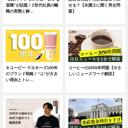
退職”が話題！Z世代社員の離
せる？【弁護士に聞く男女問
職の実態と解…
題】
企業インタビュー
専門家インタビュー
キユーピー マヨネーズ100年
コーヒーの2050年問題【やさ
のブランド戦略！“ユ”が大き
しいニュースワード解説】
い理由とトレ…
ニュース
企業インタビュー