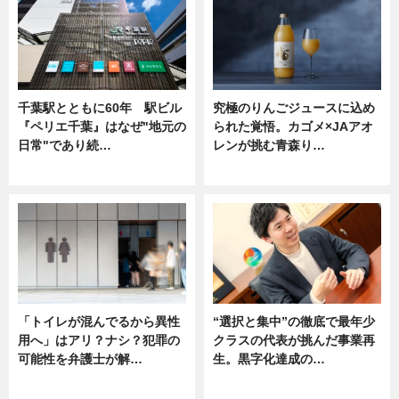
千葉駅とともに60年 駅ビル
究極のりんごジュースに込め
『ペリエ千葉』はなぜ"地元の
られた覚悟。カゴメ×JAアオ
日常"であり続…
レンが挑む青森り…
ニュース
ニュース
「トイレが混んでるから異性
“選択と集中”の徹底で最年少
用へ」はアリ？ナシ？犯罪の
クラスの代表が挑んだ事業再
可能性を弁護士が解…
生。黒字化達成の…
ニュース, 専門家インタビュー
ニュース