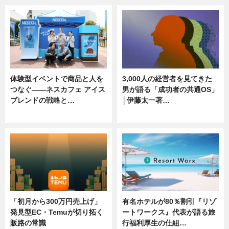
体験型イベントで商品と人を
3,000人の経営者を見てきた
つなぐ――ネスカフェ アイス
男が語る「成功者の共通OS」
ブレンドの戦略と…
│伊藤太一著…
ニュース
ニュース
「初月から300万円売上げ」
有名ホテルが80％割引『リゾ
発見型EC・Temuが切り拓く
ートワークス』代表が語る旅
販路の常識
行福利厚生の仕組…