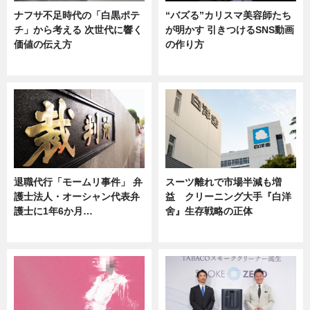
ナフサ不足時代の「白黒ポテ
“バズる”カリスマ美容師たち
チ」から考える 次世代に響く
が明かす 引きつけるSNS動画
価値の伝え方
の作り方
ニュース
ニュース
退職代行「モームリ事件」 弁
スーツ離れで市場半減も増
護士法人・オーシャン代表弁
益 クリーニング大手『白洋
護士に1年6か月…
舍』生存戦略の正体
ニュース
企業インタビュー