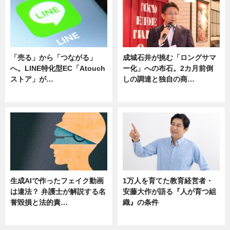
「売る」から「つながる」
成城石井が挑む「ロングサマ
へ。LINE特化型EC「Atouch
ー化」への布石。2カ月前倒
ストア」が…
しの調達と独自の商…
ニュース
ニュース
生成AIで作ったフェイク動画
1万人を育てた教育経営者・
は違法？ 弁護士が解説する名
安藤大作が語る『人が育つ組
誉毀損と法的責…
織』の条件
ニュース
ニュース