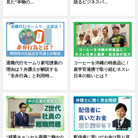
見た“本物の…
語るビジネスパ…
エンタメ
ニュース
退職代行モームリ家宅捜索の
コーヒーを沖縄の特産品に！
理由は？弁護士が解説する
産学官連携で取り組むネスレ
「非弁行為」と利用時…
日本の狙いとは？
専門家インタビュー
企業インタビュー
“残業キャンセル界隈”“静かな
配信者に貢いだお金は取り戻