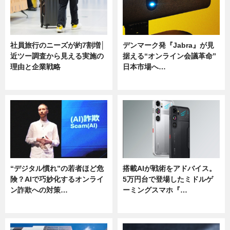
社員旅行のニーズが約7割増│
デンマーク発『Jabra』が見
近ツー調査から見える実施の
据える“オンライン会議革命”
理由と企業戦略
日本市場へ…
ニュース
ニュース
“デジタル慣れ”の若者ほど危
搭載AIが戦術をアドバイス。
険？AIで巧妙化するオンライ
5万円台で登場したミドルゲ
ン詐欺への対策…
ーミングスマホ『…
ニュース
ニュース