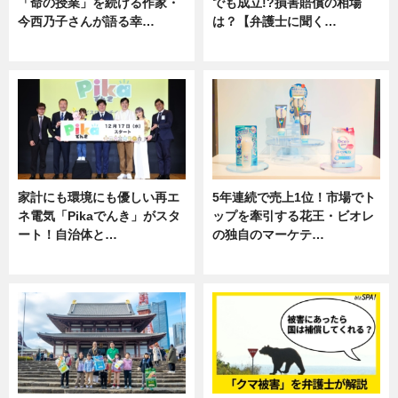
「命の授業」を続ける作家・
でも成立!?損害賠償の相場
今西乃子さんが語る幸…
は？【弁護士に聞く…
専門家インタビュー
専門家インタビュー
家計にも環境にも優しい再エ
5年連続で売上1位！市場でト
ネ電気「Pikaでんき」がスタ
ップを牽引する花王・ビオレ
ート！自治体と…
の独自のマーケテ…
ニュース
ニュース, 暮らし