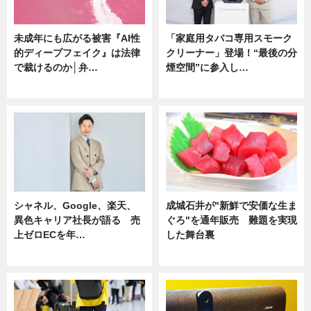
未成年にも広がる被害『AI性
「家庭用タバコ専用スモーク
的ディープフェイク』は法律
クリーナー」登場！“最後の分
で裁けるのか│弁…
煙空間”に参入し…
ニュース
ニュース
シャネル、Google、楽天、
成城石井が"新鮮で安価な生ま
異色キャリア社長が語る 売
ぐろ"を通年販売 難題を実現
上ゼロECを年…
した舞台裏
ニュース
ニュース