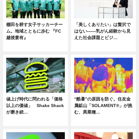
棚田を耕す女子サッカーチー
「美しくありたい」は贅沢で
ム。地域とともに歩む 『FC
はない――乳がん経験から見
越後妻有』
えた社会課題とビジ…
ニュース
ニュース
値上げ時代に問われる「価格
“酷暑”の原因を防ぐ。住友金
以上の価値」 Shake Shack
属鉱山「SOLAMENT®」が挑
が磨き続…
む、異業種…
ニュース
ニュース