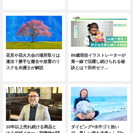
ニュース
ニュース
花見や花火大会の場所取りは
88歳現役イラストレーターが
違法？勝手な撤去や放置のリ
第一線で活躍し続けられる秘
スクを弁護士が解説
訣とは？田村セツ…
ニュース
専門家インタビュー
10年以上売れ続ける商品と
ダイビング×水中ゴミ拾い
は？デザイナー・安積伸が語
で、美しい海を未来へ│『Dr.