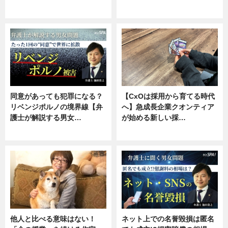
ニュース, 専門家インタビュー
ニュース, 専門家インタビュー
同意があっても犯罪になる？
【CxOは採用から育てる時代
リベンジポルノの境界線【弁
へ】急成長企業クオンティア
護士が解説する男女…
が始める新しい採…
専門家インタビュー
ニュース
他人と比べる意味はない！
ネット上での名誉毀損は匿名