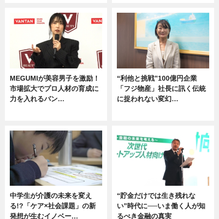
MEGUMIが美容男子を激励！
“利他と挑戦”100億円企業
市場拡大でプロ人材の育成に
「フジ物産」社長に訊く伝統
力を入れるバン…
に捉われない変幻…
企業インタビュー
ニュース
中学生が介護の未来を変え
“貯金だけでは生き残れな
る!?「ケア×社会課題」の新
い”時代に──いま働く人が知
発想が生むイノベー…
るべき金融の真実