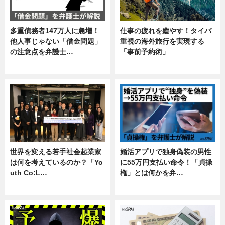
多重債務者147万人に急増！
仕事の疲れを癒やす！タイパ
他人事じゃない「借金問題」
重視の海外旅行を実現する
の注意点を弁護士…
「事前予約術」
専門家インタビュー
暮らし
世界を変える若手社会起業家
婚活アプリで独身偽装の男性
は何を考えているのか？「Yo
に55万円支払い命令！「貞操
uth Co:L…
権」とは何かを弁…
スキル
専門家インタビュー