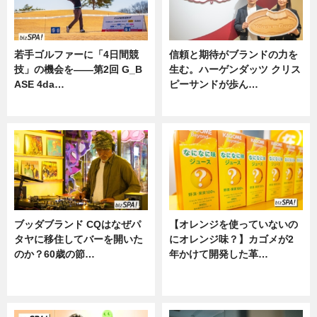
若手ゴルファーに「4日間競
信頼と期待がブランドの力を
技」の機会を——第2回 G_B
生む。ハーゲンダッツ クリス
ASE 4da…
ピーサンドが歩ん…
ニュース
ニュース
ブッダブランド CQはなぜパ
【オレンジを使っていないの
タヤに移住してバーを開いた
にオレンジ味？】カゴメが2
のか？60歳の節…
年かけて開発した革…
ニュース
グルメ, ニュース, 企業インタビュ
ー