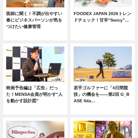
医師に聞く！不調が出やすい
FOODEX JAPAN 2026トレン
春にビジネスパーソンが気を
ドチェック！甘辛“Swicy”…
つけたい健康管理
ニュース
ニュース
映画予告編は「広告」だっ
若手ゴルファーに「4日間競
た！MENSA会員が明かす“人
技」の機会を——第2回 G_B
を動かす設計図”
ASE 4da…
ニュース
ニュース