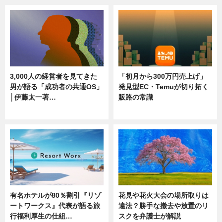
3,000人の経営者を見てきた
「初月から300万円売上げ」
男が語る「成功者の共通OS」
発見型EC・Temuが切り拓く
│伊藤太一著…
販路の常識
ニュース
ニュース
有名ホテルが80％割引『リゾ
花見や花火大会の場所取りは
ートワークス』代表が語る旅
違法？勝手な撤去や放置のリ
行福利厚生の仕組…
スクを弁護士が解説