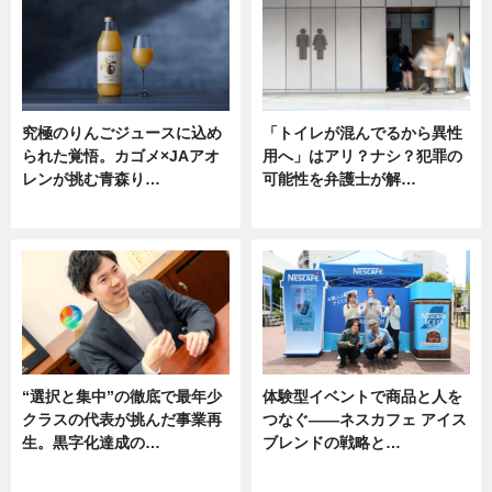
究極のりんごジュースに込め
「トイレが混んでるから異性
られた覚悟。カゴメ×JAアオ
用へ」はアリ？ナシ？犯罪の
レンが挑む青森り…
可能性を弁護士が解…
ニュース
ニュース, 専門家インタビュー
“選択と集中”の徹底で最年少
体験型イベントで商品と人を
クラスの代表が挑んだ事業再
つなぐ――ネスカフェ アイス
生。黒字化達成の…
ブレンドの戦略と…
ニュース
ニュース