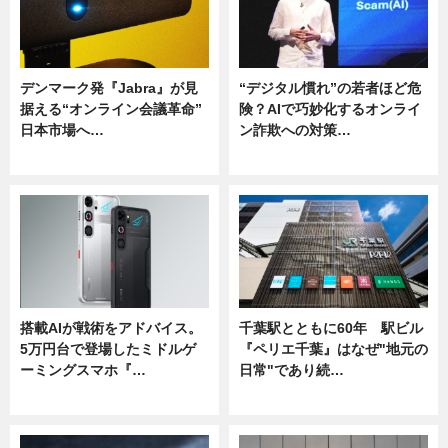
デンマーク発『Jabra』が見
“デジタル慣れ”の若者ほど危
据える“オンライン会議革命”
険？AIで巧妙化するオンライ
日本市場へ…
ン詐欺への対策…
ニュース
ニュース
搭載AIが戦術をアドバイス。
千葉駅とともに60年 駅ビル
5万円台で登場したミドルゲ
『ペリエ千葉』はなぜ"地元の
ーミングスマホ『…
日常"であり続…
ニュース
ニュース