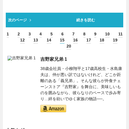
次のページ
続きを読む
1
2
3
4
5
6
7
8
9
10
11
12
13
14
15
16
17
18
19
20
吉野家兄弟 1
38歳会社員・小柳翔平と17歳高校生・水島康
夫は、仲が悪い訳ではないけれど、どこか距
離のある「義兄弟」。そんな彼らが外食チェ
ーンストア『吉野家』を舞台に、美味しいも
のを囲みながら、彼らなりのペースで歩み寄
り…絆を紡いでゆく家族の物語──。