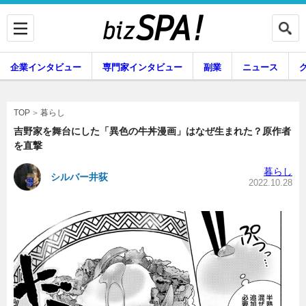
企業インタビュー
専門家インタビュー
副業
ニュース
暮らし
エンタメ
暮らし
TOP
吉野家を舞台にした「異色の牛丼漫画」はなぜ生まれた？原作者
を直撃
企業インタビュー
専門家インタビュー
暮らし
シルバー井荻
2022.10.28
副業
ニュース
グルメ
スキル