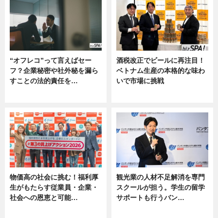
“オフレコ”って言えばセー
酒税改正でビールに再注目！
フ？企業秘密や社外秘を漏ら
ベトナム生産の本格的な味わ
すことの法的責任を…
いで市場に挑戦
ニュース, 専門家インタビュー
ニュース
物価高の社会に挑む！福利厚
観光業の人材不足解消を専門
生がもたらす従業員・企業・
スクールが担う。学生の留学
社会への恩恵と可能…
サポートも行うバン…
ニュース
ニュース, 企業インタビュー