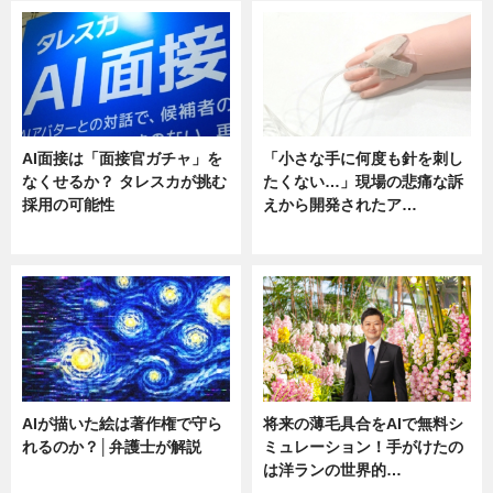
AI面接は「面接官ガチャ」を
「小さな手に何度も針を刺し
なくせるか？ タレスカが挑む
たくない…」現場の悲痛な訴
採用の可能性
えから開発されたア…
ニュース
ニュース
AIが描いた絵は著作権で守ら
将来の薄毛具合をAIで無料シ
れるのか？│弁護士が解説
ミュレーション！手がけたの
は洋ランの世界的…
ニュース