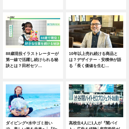
ニュース
ニュース
88歳現役イラストレーターが
10年以上売れ続ける商品と
第一線で活躍し続けられる秘
は？デザイナー・安積伸が語
訣とは？田村セツ…
る「長く価値を生む…
専門家インタビュー
ニュース
ダイビング×水中ゴミ拾い
高校生4人に1人が『闇バイ
で、美しい海を未来へ│『Dr.
ト』広告を経験│産官学民が