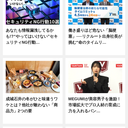
あなたも情報漏洩してるか
働き盛りほど危ない「脳梗
も!?“やってはいけない”セキ
塞」──リクルート出身社長が
ュリティNG行動…
挑む“命のタイムリ…
専門家インタビュー
企業インタビュー
成城石井の冬がひと味違うワ
MEGUMIが美容男子を激励！
ケとは？他社が敵わない「商
市場拡大でプロ人材の育成に
品力」2つの要
力を入れるバン…
グルメ
企業インタビュー