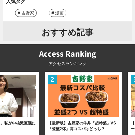
人気タグ
# 吉野家
# 漫画
おすすめ記事
アクセスランキング
た」私が中核派区議に
【最新版】吉野家の牛丼「超特盛」VS
【
「並盛2杯」高コスパはどっち？
ー