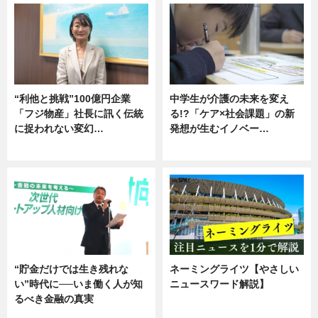
“利他と挑戦”100億円企業
中学生が介護の未来を変え
「フジ物産」社長に訊く伝統
る!?「ケア×社会課題」の新
に捉われない変幻…
発想が生むイノベー…
ニュース
ニュース
“貯金だけでは生き残れな
ネーミングライツ【やさしい
い”時代に──いま働く人が知
ニュースワード解説】
るべき金融の真実
ニュース