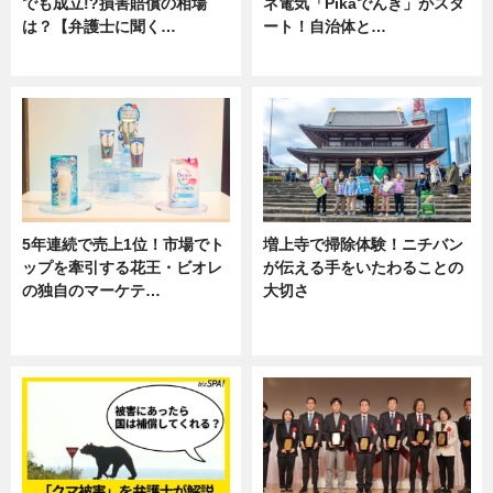
でも成立!?損害賠償の相場
ネ電気「Pikaでんき」がスタ
は？【弁護士に聞く…
ート！自治体と…
専門家インタビュー
ニュース
5年連続で売上1位！市場でト
増上寺で掃除体験！ニチバン
ップを牽引する花王・ビオレ
が伝える手をいたわることの
の独自のマーケテ…
大切さ
ニュース, 暮らし
ニュース, 企業インタビュー, 暮ら
し