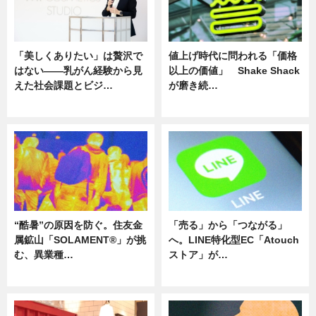
「美しくありたい」は贅沢で
値上げ時代に問われる「価格
はない――乳がん経験から見
以上の価値」 Shake Shack
えた社会課題とビジ…
が磨き続…
ニュース
ニュース
“酷暑”の原因を防ぐ。住友金
「売る」から「つながる」
属鉱山「SOLAMENT®」が挑
へ。LINE特化型EC「Atouch
む、異業種…
ストア」が…
ニュース
ニュース