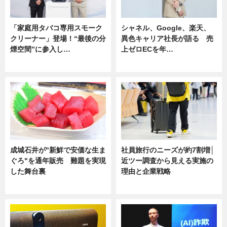
「家庭用タバコ専用スモーク
シャネル、Google、楽天、
クリーナー」登場！“最後の分
異色キャリア社長が語る 売
煙空間”に参入し…
上ゼロECを年…
ニュース
ニュース
成城石井が"新鮮で安価な生ま
社員旅行のニーズが約7割増│
ぐろ"を通年販売 難題を実現
近ツー調査から見える実施の
した舞台裏
理由と企業戦略
ニュース
ニュース