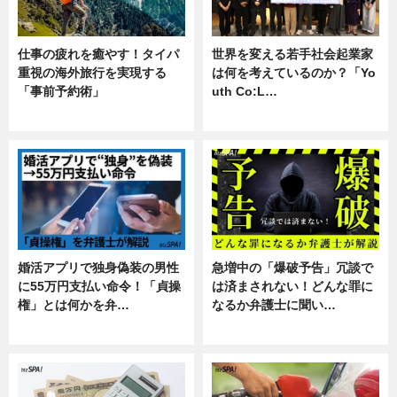
仕事の疲れを癒やす！タイパ
世界を変える若手社会起業家
重視の海外旅行を実現する
は何を考えているのか？「Yo
「事前予約術」
uth Co:L…
暮らし
スキル
婚活アプリで独身偽装の男性
急増中の「爆破予告」冗談で
に55万円支払い命令！「貞操
は済まされない！どんな罪に
権」とは何かを弁…
なるか弁護士に聞い…
専門家インタビュー
専門家インタビュー