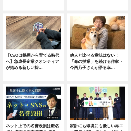
ニュース, 専門家インタビュー
専門家インタビュー
【CxOは採用から育てる時代
他人と比べる意味はない！
へ】急成長企業クオンティア
「命の授業」を続ける作家・
が始める新しい採…
今西乃子さんが語る幸…
ニュース
専門家インタビュー
ネット上での名誉毀損は匿名
家計にも環境にも優しい再エ