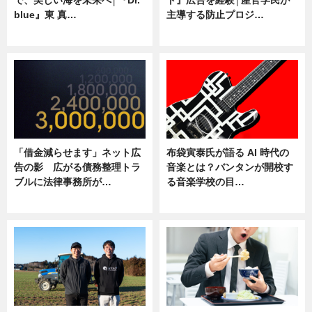
blue』東 真…
主導する防止プロジ…
ニュース
ニュース
「借金減らせます」ネット広
布袋寅泰氏が語る AI 時代の
告の影 広がる債務整理トラ
音楽とは？バンタンが開校す
ブルに法律事務所が…
る音楽学校の目…
ニュース
ニュース