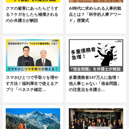
クマの被害にあったらどうす
AI時代に求められる人事的観
る？ケガをしたら補償される
点とは？「科学的人事アワー
のか弁護士が解説
ド」授賞式
専門家インタビュー
ニュース
スマホひとつで手取りを増や
多重債務者147万人に急増！
す方法！福利厚生で使えるア
他人事じゃない「借金問題」
プリ「ベネステ確定…
の注意点を弁護士…
企業インタビュー
専門家インタビュー