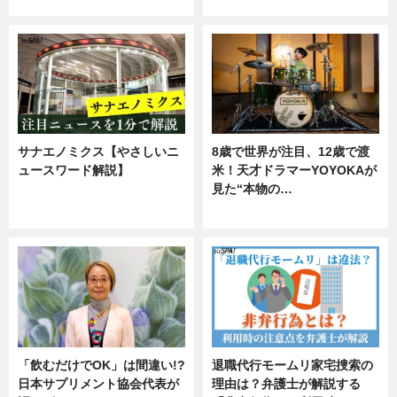
企業インタビュー
サナエノミクス【やさしいニ
8歳で世界が注目、12歳で渡
ュースワード解説】
米！天才ドラマーYOYOKAが
見た“本物の…
ニュース
エンタメ
「飲むだけでOK」は間違い!?
退職代行モームリ家宅捜索の
日本サプリメント協会代表が
理由は？弁護士が解説する