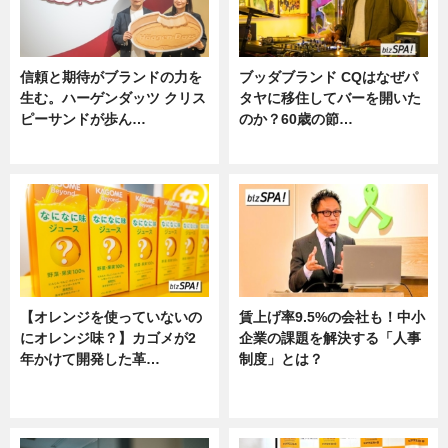
信頼と期待がブランドの力を
ブッダブランド CQはなぜパ
生む。ハーゲンダッツ クリス
タヤに移住してバーを開いた
ピーサンドが歩ん…
のか？60歳の節…
ニュース
ニュース
【オレンジを使っていないの
賃上げ率9.5%の会社も！中小
にオレンジ味？】カゴメが2
企業の課題を解決する「人事
年かけて開発した革…
制度」とは？
グルメ, ニュース, 企業インタビュ
ニュース
ー