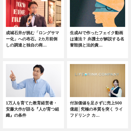
成城石井が挑む「ロングサマ
生成AIで作ったフェイク動画
ー化」への布石。2カ月前倒
は違法？ 弁護士が解説する名
しの調達と独自の商…
誉毀損と法的責…
ニュース
ニュース
1万人を育てた教育経営者・
付加価値を足さずに売上500
安藤大作が語る『人が育つ組
億超│究極の本質を突く ライ
織』の条件
フドリンク カ…
ニュース
ニュース