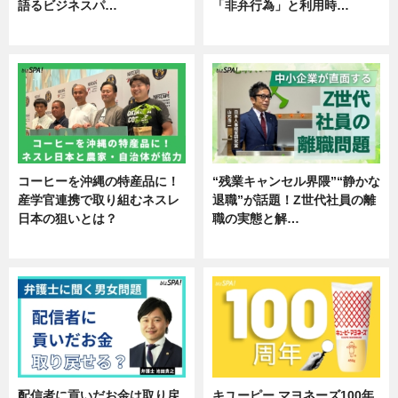
語るビジネスパ…
「非弁行為」と利用時…
ニュース
専門家インタビュー
コーヒーを沖縄の特産品に！
“残業キャンセル界隈”“静かな
産学官連携で取り組むネスレ
退職”が話題！Z世代社員の離
日本の狙いとは？
職の実態と解…
企業インタビュー
企業インタビュー
配信者に貢いだお金は取り戻
キユーピー マヨネーズ100年