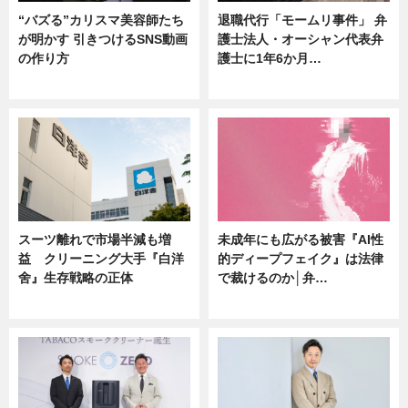
“バズる”カリスマ美容師たち
退職代行「モームリ事件」 弁
が明かす 引きつけるSNS動画
護士法人・オーシャン代表弁
の作り方
護士に1年6か月…
ニュース
ニュース
スーツ離れで市場半減も増
未成年にも広がる被害『AI性
益 クリーニング大手『白洋
的ディープフェイク』は法律
舍』生存戦略の正体
で裁けるのか│弁…
企業インタビュー
ニュース