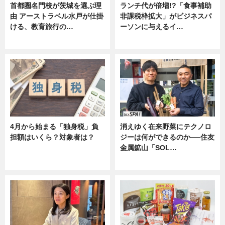
首都圏名門校が茨城を選ぶ理
ランチ代が倍増!?「食事補助
由 アーストラベル水戸が仕掛
非課税枠拡大」がビジネスパ
ける、教育旅行の…
ーソンに与えるイ…
ニュース
ニュース
4月から始まる「独身税」負
消えゆく在来野菜にテクノロ
担額はいくら？対象者は？
ジーは何ができるのか──住友
金属鉱山「SOL…
ニュース
ニュース