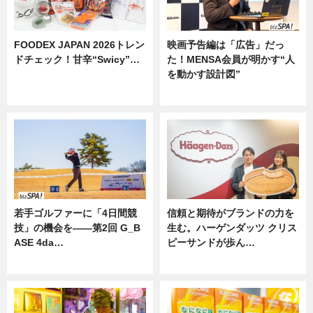
FOODEX JAPAN 2026トレン
映画予告編は「広告」だっ
ドチェック！甘辛“Swicy”…
た！MENSA会員が明かす“人
を動かす設計図”
ニュース
ニュース
若手ゴルファーに「4日間競
信頼と期待がブランドの力を
技」の機会を——第2回 G_B
生む。ハーゲンダッツ クリス
ASE 4da…
ピーサンドが歩ん…
ニュース
ニュース