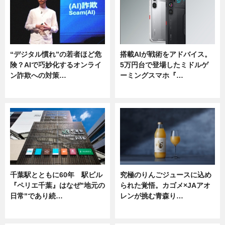
“デジタル慣れ”の若者ほど危
搭載AIが戦術をアドバイス。
険？AIで巧妙化するオンライ
5万円台で登場したミドルゲ
ン詐欺への対策…
ーミングスマホ『…
ニュース
ニュース
千葉駅とともに60年 駅ビル
究極のりんごジュースに込め
『ペリエ千葉』はなぜ"地元の
られた覚悟。カゴメ×JAアオ
日常"であり続…
レンが挑む青森り…
ニュース
ニュース