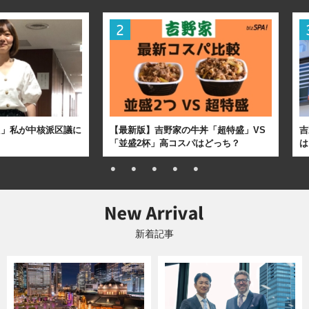
た」私が中核派区議に
【最新版】吉野家の牛丼「超特盛」VS
吉
「並盛2杯」高コスパはどっち？
は
新着記事