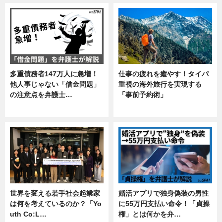
多重債務者147万人に急増！
仕事の疲れを癒やす！タイパ
他人事じゃない「借金問題」
重視の海外旅行を実現する
の注意点を弁護士…
「事前予約術」
専門家インタビュー
暮らし
世界を変える若手社会起業家
婚活アプリで独身偽装の男性
は何を考えているのか？「Yo
に55万円支払い命令！「貞操
uth Co:L…
権」とは何かを弁…