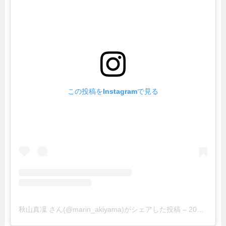
暮らし
エンタメ
連載一覧
この投稿をInstagramで見る
秋山真凜 さん(@marin_akiyama)がシェアした投稿
–
2019年 7月月10日午前3時19分PDT