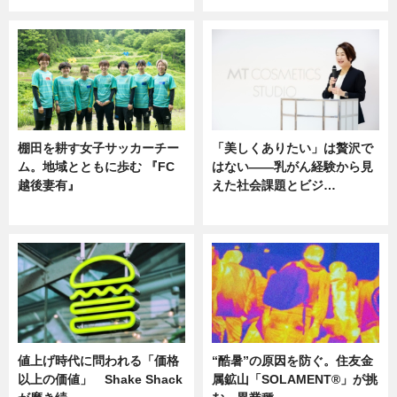
棚田を耕す女子サッカーチー
「美しくありたい」は贅沢で
ム。地域とともに歩む 『FC
はない――乳がん経験から見
越後妻有』
えた社会課題とビジ…
ニュース
ニュース
値上げ時代に問われる「価格
“酷暑”の原因を防ぐ。住友金
以上の価値」 Shake Shack
属鉱山「SOLAMENT®」が挑