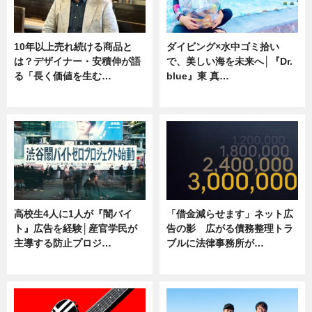
10年以上売れ続ける商品と
ダイビング×水中ゴミ拾い
は？デザイナー・安積伸が語
で、美しい海を未来へ│『Dr.
る「長く価値を生む…
blue』東 真…
ニュース
ニュース
高校生4人に1人が『闇バイ
「借金減らせます」ネット広
ト』広告を経験│産官学民が
告の影 広がる債務整理トラ
主導する防止プロジ…
ブルに法律事務所が…
ニュース
ニュース