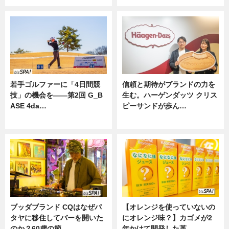
若手ゴルファーに「4日間競
信頼と期待がブランドの力を
技」の機会を——第2回 G_B
生む。ハーゲンダッツ クリス
ASE 4da…
ピーサンドが歩ん…
ニュース
ニュース
ブッダブランド CQはなぜパ
【オレンジを使っていないの
タヤに移住してバーを開いた
にオレンジ味？】カゴメが2
のか？60歳の節…
年かけて開発した革…