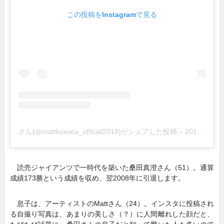
この投稿をInstagramで見る
さん(@mattkuwata_official2018)がシェアした投稿
–
2019年 6月月23日午後9時13分PDT
読売ジャイアンツで一時代を築いた桑田真澄さん（51）。通算
成績173勝という成績を収め、翌2008年に引退します。
息子は、アーティストのMattさん（24）。インスタに投稿され
る自撮り写真は、あまりの美しさ（？）に人間離れした顔だと、