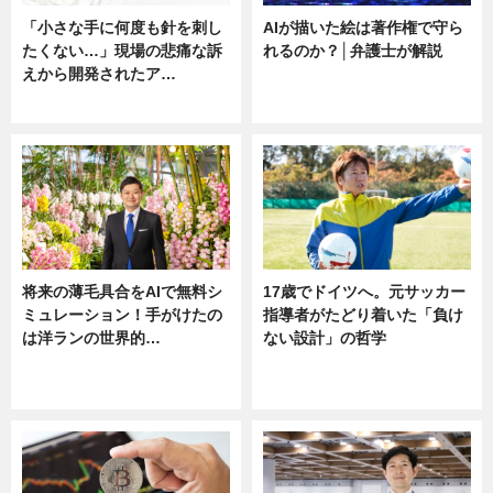
「小さな手に何度も針を刺し
AIが描いた絵は著作権で守ら
たくない…」現場の悲痛な訴
れるのか？│弁護士が解説
えから開発されたア…
ニュース
ニュース
将来の薄毛具合をAIで無料シ
17歳でドイツへ。元サッカー
ミュレーション！手がけたの
指導者がたどり着いた「負け
は洋ランの世界的…
ない設計」の哲学
ニュース
ニュース
sponsored by 河野メリクロン