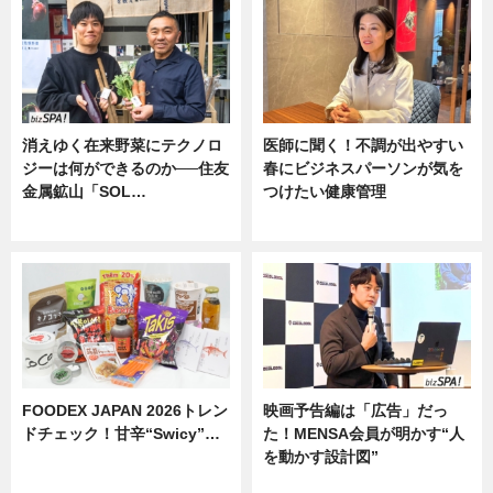
消えゆく在来野菜にテクノロ
医師に聞く！不調が出やすい
ジーは何ができるのか──住友
春にビジネスパーソンが気を
金属鉱山「SOL…
つけたい健康管理
ニュース
ニュース
FOODEX JAPAN 2026トレン
映画予告編は「広告」だっ
ドチェック！甘辛“Swicy”…
た！MENSA会員が明かす“人
を動かす設計図”
ニュース
ニュース