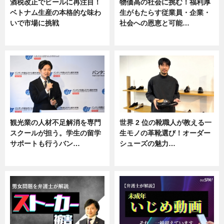
酒税改正でビールに再注目！
物価高の社会に挑む！福利厚
ベトナム生産の本格的な味わ
生がもたらす従業員・企業・
いで市場に挑戦
社会への恩恵と可能…
ニュース
ニュース
観光業の人材不足解消を専門
世界 2 位の靴職人が教える一
スクールが担う。学生の留学
生モノの革靴選び！オーダー
サポートも行うバン…
シューズの魅力…
ニュース, 企業インタビュー
ニュース, 専門家インタビュー