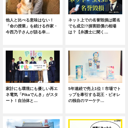
他人と比べる意味はない！
ネット上での名誉毀損は匿名
「命の授業」を続ける作家・
でも成立!?損害賠償の相場
今西乃子さんが語る幸…
は？【弁護士に聞く…
専門家インタビュー
専門家インタビュー
家計にも環境にも優しい再エ
5年連続で売上1位！市場でト
ネ電気「Pikaでんき」がスタ
ップを牽引する花王・ビオレ
ート！自治体と…
の独自のマーケテ…
ニュース
ニュース, 暮らし