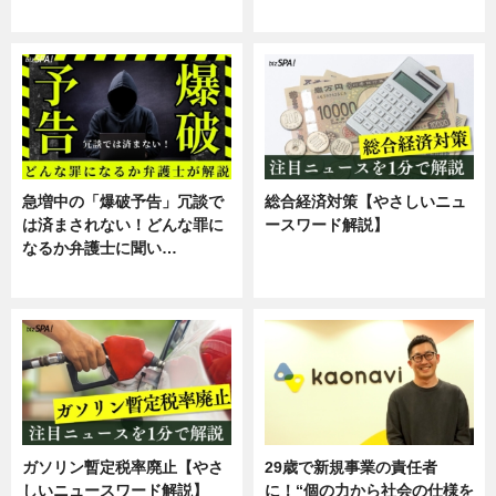
スキル
専門家インタビュー
急増中の「爆破予告」冗談で
総合経済対策【やさしいニュ
は済まされない！どんな罪に
ースワード解説】
なるか弁護士に聞い…
ニュース
専門家インタビュー
ガソリン暫定税率廃止【やさ
29歳で新規事業の責任者
しいニュースワード解説】
に！“個の力から社会の仕様を