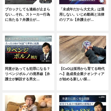
ブロックしても連絡が止まら
「未成年だから大丈夫」は通
ない…それ、ストーカー行為
用しない。いじめ動画と法律
に当たる？弁護士が…
のリアル【弁護士が…
ニュース, 専門家インタビュー
ニュース, 専門家インタビュー
同意があっても犯罪になる？
【CxOは採用から育てる時代
リベンジポルノの境界線【弁
へ】急成長企業クオンティア
護士が解説する男女…
が始める新しい採…
専門家インタビュー
ニュース