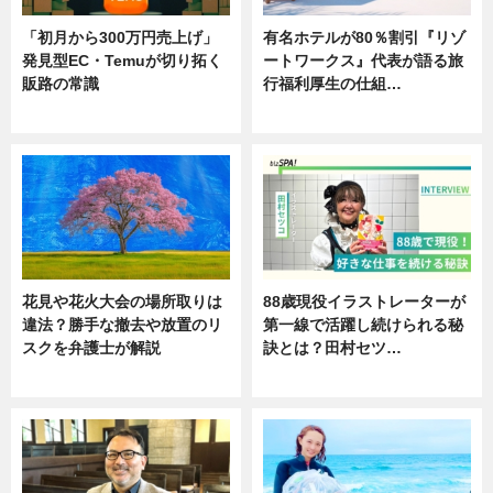
「初月から300万円売上げ」
有名ホテルが80％割引『リゾ
発見型EC・Temuが切り拓く
ートワークス』代表が語る旅
販路の常識
行福利厚生の仕組…
ニュース
ニュース
花見や花火大会の場所取りは
88歳現役イラストレーターが
違法？勝手な撤去や放置のリ
第一線で活躍し続けられる秘
スクを弁護士が解説
訣とは？田村セツ…
ニュース
専門家インタビュー