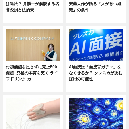
は違法？ 弁護士が解説する名
安藤大作が語る『人が育つ組
誉毀損と法的責…
織』の条件
ニュース
ニュース
付加価値を足さずに売上500
AI面接は「面接官ガチャ」を
億超│究極の本質を突く ライ
なくせるか？ タレスカが挑む
フドリンク カ…
採用の可能性
ニュース
ニュース