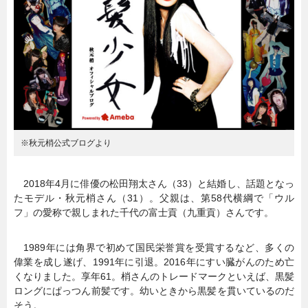
※秋元梢公式ブログより
2018年4月に俳優の松田翔太さん（33）と結婚し、話題となっ
たモデル・秋元梢さん（31）。父親は、第58代横綱で「ウル
フ」の愛称で親しまれた千代の富士貢（九重貢）さんです。
1989年には角界で初めて国民栄誉賞を受賞するなど、多くの
偉業を成し遂げ、1991年に引退。2016年にすい臓がんのため亡
くなりました。享年61。梢さんのトレードマークといえば、黒髪
ロングにぱっつん前髪です。幼いときから黒髪を貫いているのだ
そう。