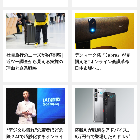
ニュース
ニュース
社員旅行のニーズが約7割増│
デンマーク発『Jabra』が見
近ツー調査から見える実施の
据える“オンライン会議革命”
理由と企業戦略
日本市場へ…
ニュース
ニュース
“デジタル慣れ”の若者ほど危
搭載AIが戦術をアドバイス。
険？AIで巧妙化するオンライ
5万円台で登場したミドルゲ