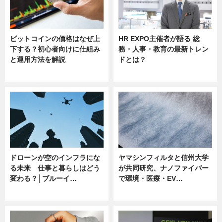
ビットコインの価格はなぜ上
HR EXPO主催者が語る 総
下する？初心者向けに仕組み
務・人事・教育の最新トレン
と運用方法を解説
ドとは？
ニュース
ニュース
ドローンが空のインフラにな
ヤマシンフィルタと信州大学
る未来 仕事と暮らしはどう
が共同研究、ナノファイバー
変わる？│ブルーイ…
で環境・医療・EV…
ニュース
ニュース