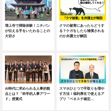
増上寺で掃除体験！ニチバン
クマの被害にあったらどうす
が伝える手をいたわることの
る？ケガをしたら補償される
大切さ
のか弁護士が解説
ニュース, 企業インタビュー, 暮ら
専門家インタビュー
し
AI時代に求められる人事的観
スマホひとつで手取りを増や
点とは？「科学的人事アワー
す方法！福利厚生で使えるア
ド」授賞式
プリ「ベネステ確定…
ニュース
企業インタビュー