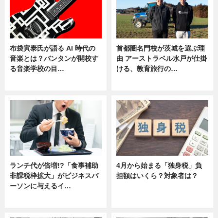
布袋寅泰氏が語る AI 時代の
首都圏名門校が茨城を選ぶ理
音楽とは？バンタンが開校す
由 アーストラベル水戸が仕掛
る音楽学校の目…
ける、教育旅行の…
ニュース
ニュース
ランチ代が倍増!?「食事補助
4月から始まる「独身税」負
非課税枠拡大」がビジネスパ
担額はいくら？対象者は？
ーソンに与えるイ…
ニュース
ニュース