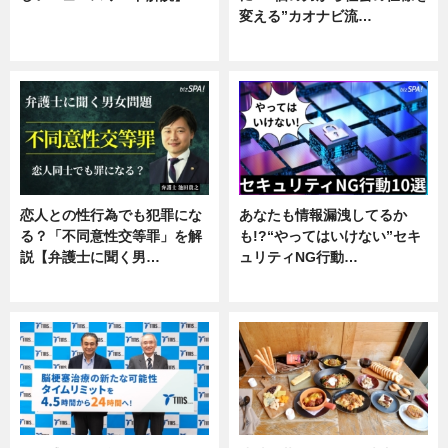
変える”カオナビ流…
ニュース
企業インタビュー
恋人との性行為でも犯罪にな
あなたも情報漏洩してるか
る？「不同意性交等罪」を解
も!?“やってはいけない”セキ
説【弁護士に聞く男…
ュリティNG行動…
専門家インタビュー
専門家インタビュー