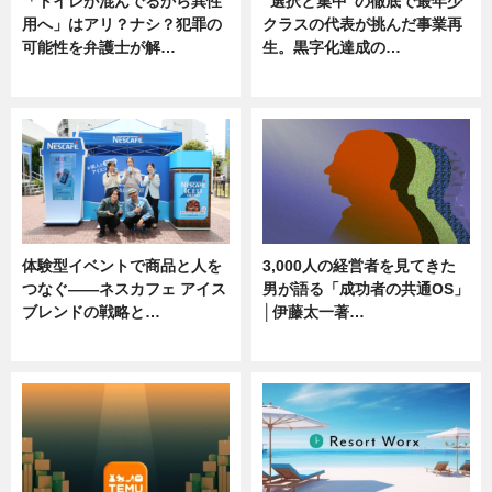
「トイレが混んでるから異性
“選択と集中”の徹底で最年少
用へ」はアリ？ナシ？犯罪の
クラスの代表が挑んだ事業再
可能性を弁護士が解…
生。黒字化達成の…
ニュース, 専門家インタビュー
ニュース
体験型イベントで商品と人を
3,000人の経営者を見てきた
つなぐ――ネスカフェ アイス
男が語る「成功者の共通OS」
ブレンドの戦略と…
│伊藤太一著…
ニュース
ニュース