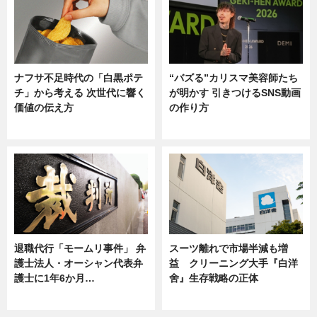
ナフサ不足時代の「白黒ポテ
“バズる”カリスマ美容師たち
チ」から考える 次世代に響く
が明かす 引きつけるSNS動画
価値の伝え方
の作り方
ニュース
ニュース
退職代行「モームリ事件」 弁
スーツ離れで市場半減も増
護士法人・オーシャン代表弁
益 クリーニング大手『白洋
護士に1年6か月…
舍』生存戦略の正体
ニュース
企業インタビュー