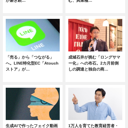
が磨き続…
む、異業種…
ニュース
ニュース
「売る」から「つながる」
成城石井が挑む「ロングサマ
へ。LINE特化型EC「Atouch
ー化」への布石。2カ月前倒
ストア」が…
しの調達と独自の商…
ニュース
ニュース
生成AIで作ったフェイク動画
1万人を育てた教育経営者・