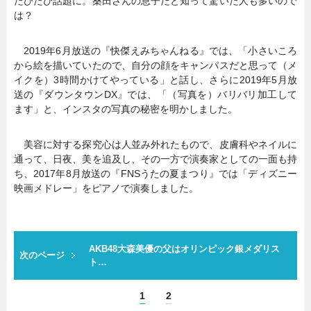
たびたび話題に。桑田さんの息子だと知って驚いた人も多いので
は？
2019年6月放送の『快傑えみちゃんねる』では、「小さいころ
から絵を描いていたので、自分の顔をキャンパスだと思って（メ
イクを）3時間かけてやっている」と話し、さらに2019年5月放
送の『ダウンタウンDX』では、「（写真を）バリバリ加工して
ます」と、インスタの写真の秘密を明かしました。
美容に対する探究心は人並み外れたもので、皮膚科やネイルに
通って、日夜、美を追及し、その一方で演奏家としての一面も持
ち、2017年8月放送の『FNSうたの夏まつり』では「ディズニー
映画メドレー」をピアノで演奏しました。
AKB48大森美優の父はオリンピック銀メダリス
次のページ
ト…
1
2