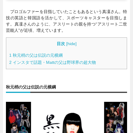
プロゴルファーを目指していたこともあるという真凜さん。特
技の英語と韓国語を活かして、スポーツキャスターを目指しま
す。真凜さんのように、アスリートの親を持つ“アスリート二世
芸能人”が近頃、増えています。
目次
[
hide
]
1
秋元梢の父は伝説の元横綱
2
インスタで話題・Mattの父は野球界の超大物
秋元梢の父は伝説の元横綱