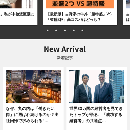
た」私が中核派区議に
【最新版】吉野家の牛丼「超特盛」VS
吉
「並盛2杯」高コスパはどっち？
は
新着記事
なぜ、丸の内は「働きたい
世界33カ国の経営者を見てき
街」に選ばれ続けるのか？出
たトップが語る、「成功する
社回帰で求められる“…
経営者」の共通点…
ニュース
ニュース