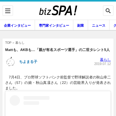
企業インタビュー
専門家インタビュー
副業
ニュース
暮らし
エンタメ
暮らし
TOP
Mattも、AKBも…「親が有名スポーツ選手」の二世タレント5人
暮らし
ちよまる子
企業インタビュー
専門家インタビュー
2019.07.12
7月4日、プロ野球ソフトバンク前監督で野球解説者の秋山幸二
さん（57）の娘・秋山真凜さん（22）の芸能界入りが発表され
副業
ニュース
ました。
グルメ
スキル