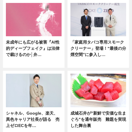
未成年にも広がる被害『AI性
「家庭用タバコ専用スモーク
的ディープフェイク』は法律
クリーナー」登場！“最後の分
で裁けるのか│弁…
煙空間”に参入し…
ニュース
ニュース
シャネル、Google、楽天、
成城石井が"新鮮で安価な生ま
異色キャリア社長が語る 売
ぐろ"を通年販売 難題を実現
上ゼロECを年…
した舞台裏