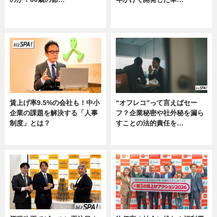
ニュース
グルメ, ニュース, 企業インタビュ
ー
賃上げ率9.5%の会社も！中小
“オフレコ”って言えばセー
企業の課題を解決する「人事
フ？企業秘密や社外秘を漏ら
制度」とは？
すことの法的責任を…
ニュース
ニュース, 専門家インタビュー