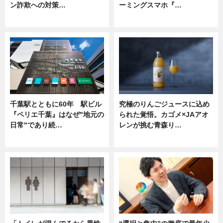
ン詐欺への対策…
ーミングスマホ『…
ニュース
ニュース
千葉駅とともに60年 駅ビル
究極のりんごジュースに込め
『ペリエ千葉』はなぜ"地元の
られた覚悟。カゴメ×JAアオ
日常"であり続…
レンが挑む青森り…
ニュース
ニュース