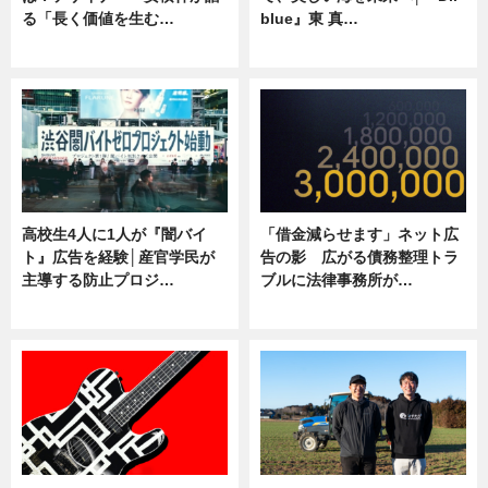
る「長く価値を生む…
blue』東 真…
ニュース
ニュース
高校生4人に1人が『闇バイ
「借金減らせます」ネット広
ト』広告を経験│産官学民が
告の影 広がる債務整理トラ
主導する防止プロジ…
ブルに法律事務所が…
ニュース
ニュース