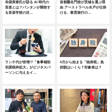
布袋寅泰氏が語る AI 時代の
首都圏名門校が茨城を選ぶ理
音楽とは？バンタンが開校す
由 アーストラベル水戸が仕掛
る音楽学校の目…
ける、教育旅行の…
ニュース
ニュース
ランチ代が倍増!?「食事補助
4月から始まる「独身税」負
非課税枠拡大」がビジネスパ
担額はいくら？対象者は？
ーソンに与えるイ…
ニュース
ニュース