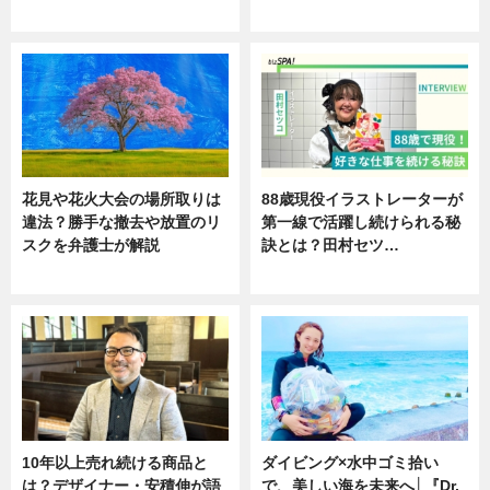
ニュース
ニュース
花見や花火大会の場所取りは
88歳現役イラストレーターが
違法？勝手な撤去や放置のリ
第一線で活躍し続けられる秘
スクを弁護士が解説
訣とは？田村セツ…
ニュース
専門家インタビュー
10年以上売れ続ける商品と
ダイビング×水中ゴミ拾い
は？デザイナー・安積伸が語
で、美しい海を未来へ│『Dr.