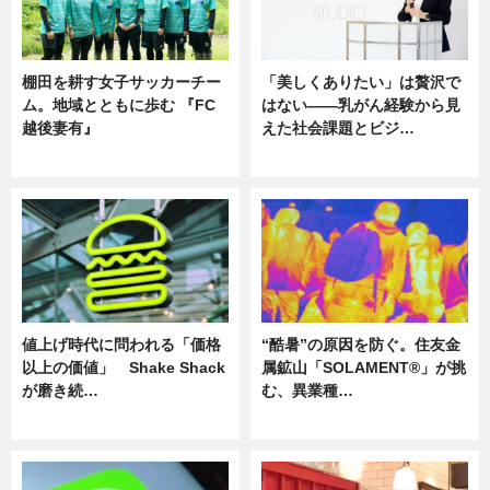
棚田を耕す女子サッカーチー
「美しくありたい」は贅沢で
ム。地域とともに歩む 『FC
はない――乳がん経験から見
越後妻有』
えた社会課題とビジ…
ニュース
ニュース
値上げ時代に問われる「価格
“酷暑”の原因を防ぐ。住友金
以上の価値」 Shake Shack
属鉱山「SOLAMENT®」が挑
が磨き続…
む、異業種…
ニュース
ニュース