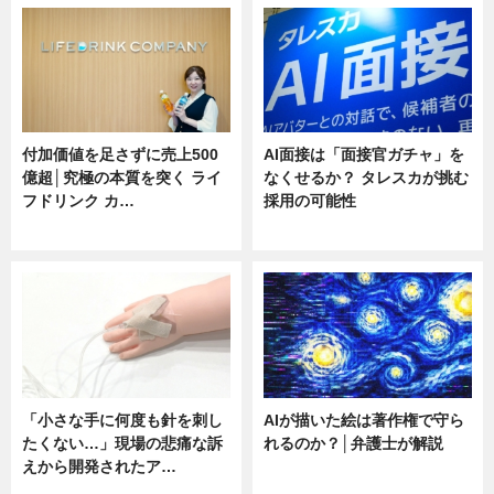
付加価値を足さずに売上500
AI面接は「面接官ガチャ」を
億超│究極の本質を突く ライ
なくせるか？ タレスカが挑む
フドリンク カ…
採用の可能性
ニュース
ニュース
「小さな手に何度も針を刺し
AIが描いた絵は著作権で守ら
たくない…」現場の悲痛な訴
れるのか？│弁護士が解説
えから開発されたア…
ニュース