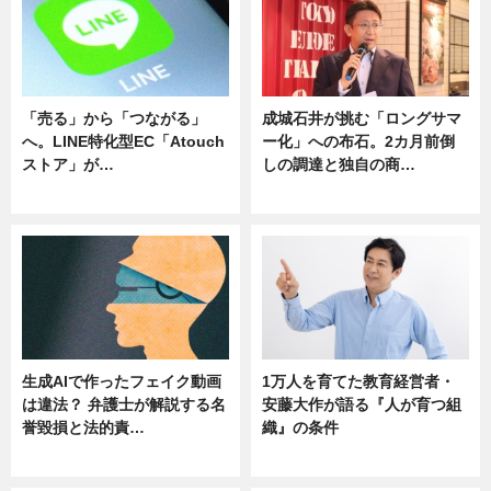
「売る」から「つながる」
成城石井が挑む「ロングサマ
へ。LINE特化型EC「Atouch
ー化」への布石。2カ月前倒
ストア」が…
しの調達と独自の商…
ニュース
ニュース
生成AIで作ったフェイク動画
1万人を育てた教育経営者・
は違法？ 弁護士が解説する名
安藤大作が語る『人が育つ組
誉毀損と法的責…
織』の条件
ニュース
ニュース