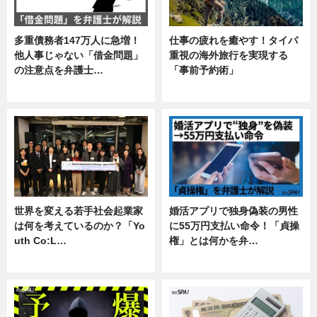
多重債務者147万人に急増！
仕事の疲れを癒やす！タイパ
他人事じゃない「借金問題」
重視の海外旅行を実現する
の注意点を弁護士…
「事前予約術」
専門家インタビュー
暮らし
世界を変える若手社会起業家
婚活アプリで独身偽装の男性
は何を考えているのか？「Yo
に55万円支払い命令！「貞操
uth Co:L…
権」とは何かを弁…
スキル
専門家インタビュー