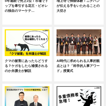
5年連続で売上1位！市場でト
増上寺で掃除体験！ニチバン
ップを牽引する花王・ビオレ
が伝える手をいたわることの
の独自のマーケテ…
大切さ
ニュース, 暮らし
ニュース, 企業インタビュー, 暮ら
し
クマの被害にあったらどうす
AI時代に求められる人事的観
る？ケガをしたら補償される
点とは？「科学的人事アワー
のか弁護士が解説
ド」授賞式
専門家インタビュー
ニュース