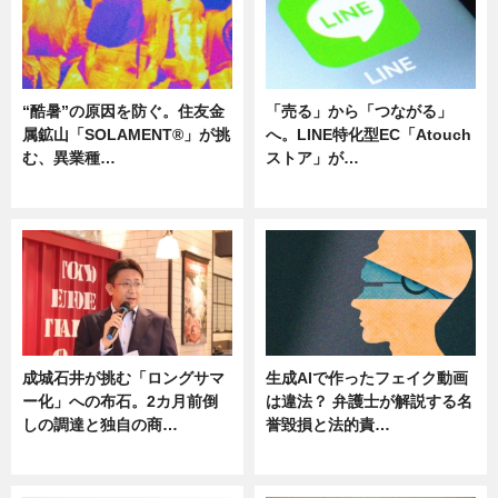
“酷暑”の原因を防ぐ。住友金
「売る」から「つながる」
属鉱山「SOLAMENT®」が挑
へ。LINE特化型EC「Atouch
む、異業種…
ストア」が…
ニュース
ニュース
成城石井が挑む「ロングサマ
生成AIで作ったフェイク動画
ー化」への布石。2カ月前倒
は違法？ 弁護士が解説する名
しの調達と独自の商…
誉毀損と法的責…
ニュース
ニュース