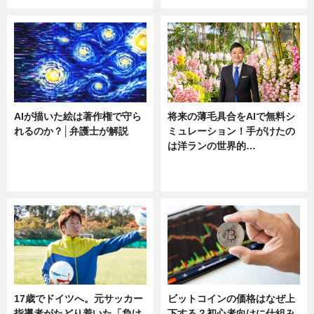
AIが描いた絵は著作権で守ら
将来の薄毛具合をAIで無料シ
れるのか？│弁護士が解説
ミュレーション！手がけたの
は洋ランの世界的…
ニュース
ニュース
sponsored by 河野メリクロン
17歳でドイツへ。元サッカー
ビットコインの価格はなぜ上
指導者がたどり着いた「負け
下する？初心者向けに仕組み