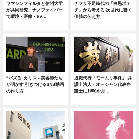
ヤマシンフィルタと信州大学
ナフサ不足時代の「白黒ポテ
が共同研究、ナノファイバー
チ」から考える 次世代に響く
で環境・医療・EV…
価値の伝え方
ニュース
ニュース
“バズる”カリスマ美容師たち
退職代行「モームリ事件」 弁
が明かす 引きつけるSNS動画
護士法人・オーシャン代表弁
の作り方
護士に1年6か月…
ニュース
ニュース