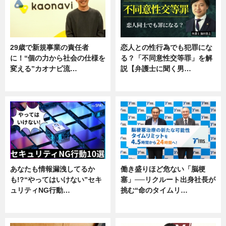
29歳で新規事業の責任者
恋人との性行為でも犯罪にな
に！“個の力から社会の仕様を
る？「不同意性交等罪」を解
変える”カオナビ流…
説【弁護士に聞く男…
企業インタビュー
専門家インタビュー
あなたも情報漏洩してるか
働き盛りほど危ない「脳梗
も!?“やってはいけない”セキ
塞」──リクルート出身社長が
ュリティNG行動…
挑む“命のタイムリ…
専門家インタビュー
企業インタビュー