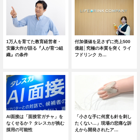
1万人を育てた教育経営者・
付加価値を足さずに売上500
安藤大作が語る『人が育つ組
億超│究極の本質を突く ライ
織』の条件
フドリンク カ…
ニュース
ニュース
AI面接は「面接官ガチャ」を
「小さな手に何度も針を刺し
なくせるか？ タレスカが挑む
たくない…」現場の悲痛な訴
採用の可能性
えから開発されたア…
ニュース
ニュース