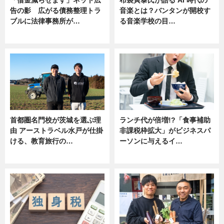
告の影 広がる債務整理トラ
音楽とは？バンタンが開校す
ブルに法律事務所が…
る音楽学校の目…
ニュース
ニュース
首都圏名門校が茨城を選ぶ理
ランチ代が倍増!?「食事補助
由 アーストラベル水戸が仕掛
非課税枠拡大」がビジネスパ
ける、教育旅行の…
ーソンに与えるイ…
ニュース
ニュース