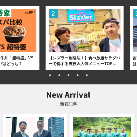
牛丼「超特盛」VS
【シズラー攻略法！】食べ放題サラダバ
吉
パはどっち？
ーで得する裏技＆人気メニューTOP…
は
新着記事