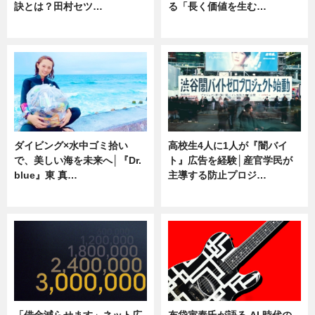
訣とは？田村セツ…
る「長く価値を生む…
専門家インタビュー
ニュース
ダイビング×水中ゴミ拾い
高校生4人に1人が『闇バイ
で、美しい海を未来へ│『Dr.
ト』広告を経験│産官学民が
blue』東 真…
主導する防止プロジ…
ニュース
ニュース
「借金減らせます」ネット広
布袋寅泰氏が語る AI 時代の