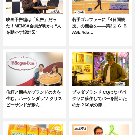
映画予告編は「広告」だっ
若手ゴルファーに「4日間競
た！MENSA会員が明かす“人
技」の機会を——第2回 G_B
を動かす設計図”
ASE 4da…
ニュース
ニュース
信頼と期待がブランドの力を
ブッダブランド CQはなぜパ
生む。ハーゲンダッツ クリス
タヤに移住してバーを開いた
ピーサンドが歩ん…
のか？60歳の節…
ニュース
ニュース