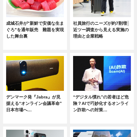
成城石井が"新鮮で安価な生ま
社員旅行のニーズが約7割増│
ぐろ"を通年販売 難題を実現
近ツー調査から見える実施の
した舞台裏
理由と企業戦略
ニュース
ニュース
デンマーク発『Jabra』が見
“デジタル慣れ”の若者ほど危
据える“オンライン会議革命”
険？AIで巧妙化するオンライ
日本市場へ…
ン詐欺への対策…
ニュース
ニュース