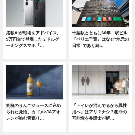
搭載AIが戦術をアドバイス。
千葉駅とともに60年 駅ビル
5万円台で登場したミドルゲ
『ペリエ千葉』はなぜ"地元の
ーミングスマホ『…
日常"であり続…
ニュース
ニュース
究極のりんごジュースに込め
「トイレが混んでるから異性
られた覚悟。カゴメ×JAアオ
用へ」はアリ？ナシ？犯罪の
レンが挑む青森り…
可能性を弁護士が解…
ニュース
ニュース, 専門家インタビュー