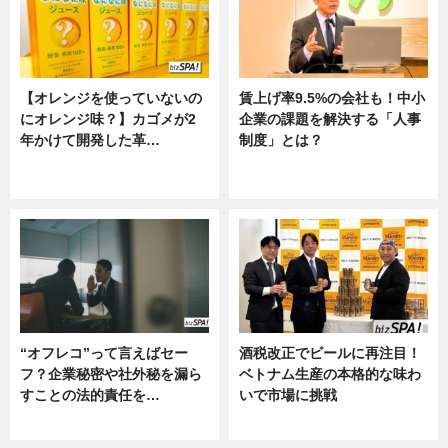
【オレンジを使っていないの
賃上げ率9.5%の会社も！中小
にオレンジ味？】カゴメが2
企業の課題を解決する「人事
年かけて開発した革…
制度」とは？
グルメ, ニュース, 企業インタビュ
ニュース
ー
“オフレコ”って言えばセー
酒税改正でビールに再注目！
フ？企業秘密や社外秘を漏ら
ベトナム生産の本格的な味わ
すことの法的責任を…
いで市場に挑戦
ニュース, 専門家インタビュー
ニュース