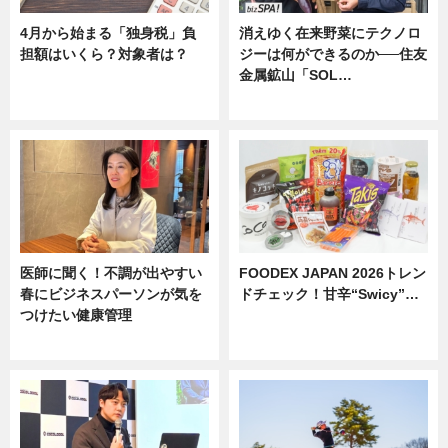
4月から始まる「独身税」負
消えゆく在来野菜にテクノロ
担額はいくら？対象者は？
ジーは何ができるのか──住友
金属鉱山「SOL…
ニュース
ニュース
医師に聞く！不調が出やすい
FOODEX JAPAN 2026トレン
春にビジネスパーソンが気を
ドチェック！甘辛“Swicy”…
つけたい健康管理
ニュース
ニュース