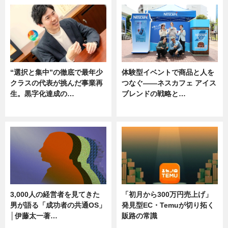
“選択と集中”の徹底で最年少
体験型イベントで商品と人を
クラスの代表が挑んだ事業再
つなぐ――ネスカフェ アイス
生。黒字化達成の…
ブレンドの戦略と…
ニュース
ニュース
3,000人の経営者を見てきた
「初月から300万円売上げ」
男が語る「成功者の共通OS」
発見型EC・Temuが切り拓く
│伊藤太一著…
販路の常識