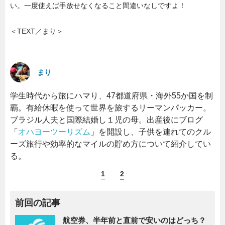
い。一度使えば手放せなくなること間違いなしですよ！
＜TEXT／まり＞
まり
学生時代から旅にハマり、47都道府県・海外55か国を制
覇。有給休暇を使って世界を旅するリーマンパッカー。
ブラジル人夫と国際結婚し１児の母。出産後にブログ
「
オハヨーツーリズム
」を開設し、子供を連れてのクル
ーズ旅行や効率的なマイルの貯め方について紹介してい
る。
1
2
前回の記事
航空券、半年前と直前で安いのはどっち？