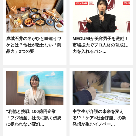
成城石井の冬がひと味違うワ
MEGUMIが美容男子を激励！
ケとは？他社が敵わない「商
市場拡大でプロ人材の育成に
品力」2つの要
力を入れるバン…
グルメ
企業インタビュー
“利他と挑戦”100億円企業
中学生が介護の未来を変え
「フジ物産」社長に訊く伝統
る!?「ケア×社会課題」の新
に捉われない変幻…
発想が生むイノベー…
ニュース
ニュース