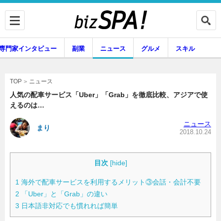
専門家インタビュー
副業
ニュース
グルメ
スキル
ニュース
TOP
人気の配車サービス「Uber」「Grab」を徹底比較、アジアで使
えるのは…
企業インタビュー
専門家インタビュー
ニュース
まり
2018.10.24
副業
ニュース
目次
[
hide
]
1
海外で配車サービスを利用するメリット③会話・会計不要
2
「Uber」と「Grab」の違い
グルメ
スキル
3
日本語非対応でも慣れれば簡単