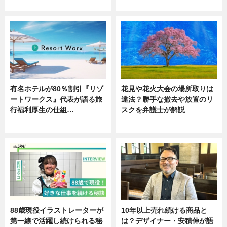
ニュース
ニュース
有名ホテルが80％割引『リゾ
花見や花火大会の場所取りは
ートワークス』代表が語る旅
違法？勝手な撤去や放置のリ
行福利厚生の仕組…
スクを弁護士が解説
ニュース
ニュース
88歳現役イラストレーターが
10年以上売れ続ける商品と
第一線で活躍し続けられる秘
は？デザイナー・安積伸が語