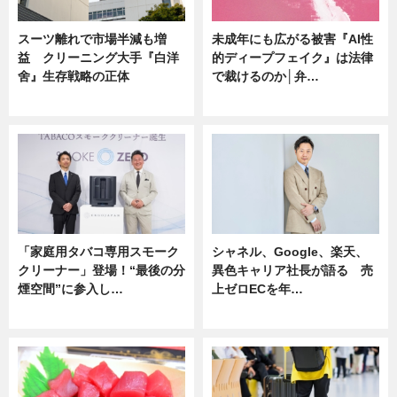
スーツ離れで市場半減も増
未成年にも広がる被害『AI性
益 クリーニング大手『白洋
的ディープフェイク』は法律
舍』生存戦略の正体
で裁けるのか│弁…
企業インタビュー
ニュース
「家庭用タバコ専用スモーク
シャネル、Google、楽天、
クリーナー」登場！“最後の分
異色キャリア社長が語る 売
煙空間”に参入し…
上ゼロECを年…
ニュース
ニュース