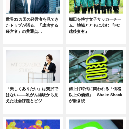
世界33カ国の経営者を見てき
棚田を耕す女子サッカーチー
たトップが語る、「成功する
ム。地域とともに歩む 『FC
経営者」の共通点…
越後妻有』
ニュース
ニュース
「美しくありたい」は贅沢で
値上げ時代に問われる「価格
はない――乳がん経験から見
以上の価値」 Shake Shack
えた社会課題とビジ…
が磨き続…
ニュース
ニュース