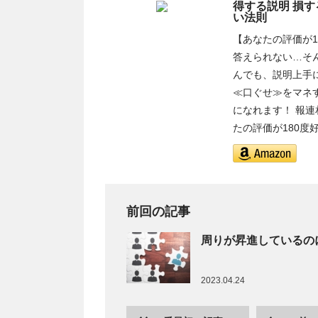
得する説明 損
い法則
【あなたの評価が1
答えられない…そ
んでも、説明上手
≪口ぐせ≫をマネ
になれます！ 報
たの評価が180度
前回の記事
周りが昇進しているの
2023.04.24