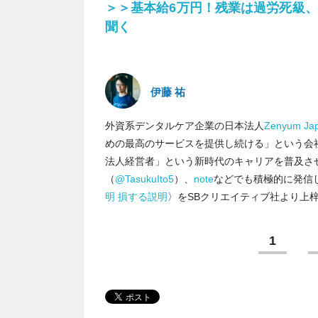
＞＞基本給6万円！残業は過労死級、
聞く
伊藤 祐
外資系デンタルケア企業の日本法人
Zenyum Ja
めの最高のサービスを提供し続ける」という会
法人経営者」という新時代のキャリアを普及さ
（
@TasukuIto5
）、
note
などでも積極的に発信し
明 損する説明
〉をSBクリエイティブ社より上
1