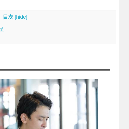
目次
[
hide
]
呈