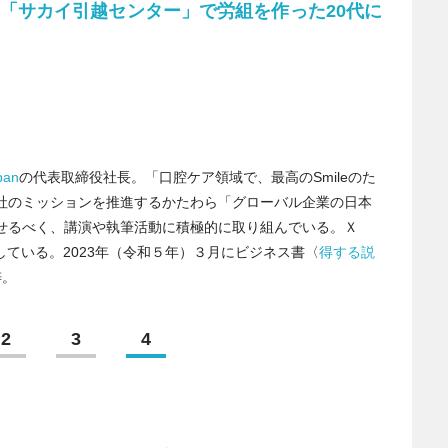
「サカイ引越センター」で労組を作った20代に
pan
の代表取締役社長。「口腔ケア領域で、最高のSmileのた
社のミッションを推進するかたわら「グローバル企業の日本
せるべく、講演や執筆活動に積極的に取り組んでいる。Ｘ
ている。2023年（令和５年）３月にビジネス書〈
得する説
梓。
2
3
4