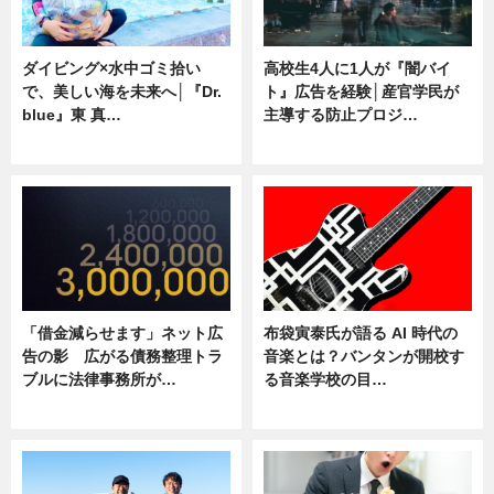
ダイビング×水中ゴミ拾い
高校生4人に1人が『闇バイ
で、美しい海を未来へ│『Dr.
ト』広告を経験│産官学民が
blue』東 真…
主導する防止プロジ…
ニュース
ニュース
「借金減らせます」ネット広
布袋寅泰氏が語る AI 時代の
告の影 広がる債務整理トラ
音楽とは？バンタンが開校す
ブルに法律事務所が…
る音楽学校の目…
ニュース
ニュース