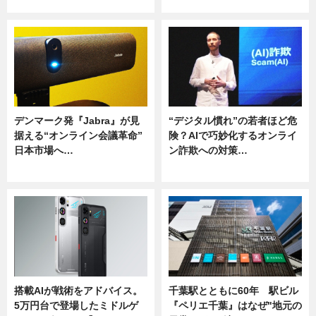
ニュース
ニュース
デンマーク発『Jabra』が見
“デジタル慣れ”の若者ほど危
据える“オンライン会議革命”
険？AIで巧妙化するオンライ
日本市場へ…
ン詐欺への対策…
ニュース
ニュース
搭載AIが戦術をアドバイス。
千葉駅とともに60年 駅ビル
5万円台で登場したミドルゲ
『ペリエ千葉』はなぜ"地元の