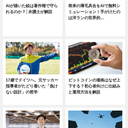
AIが描いた絵は著作権で守ら
将来の薄毛具合をAIで無料シ
れるのか？│弁護士が解説
ミュレーション！手がけたの
は洋ランの世界的…
ニュース
ニュース
sponsored by 河野メリクロン
17歳でドイツへ。元サッカー
ビットコインの価格はなぜ上
指導者がたどり着いた「負け
下する？初心者向けに仕組み
ない設計」の哲学
と運用方法を解説
ニュース
ニュース