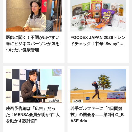
医師に聞く！不調が出やすい
FOODEX JAPAN 2026トレン
春にビジネスパーソンが気を
ドチェック！甘辛“Swicy”…
つけたい健康管理
ニュース
ニュース
映画予告編は「広告」だっ
若手ゴルファーに「4日間競
た！MENSA会員が明かす“人
技」の機会を——第2回 G_B
を動かす設計図”
ASE 4da…
ニュース
ニュース