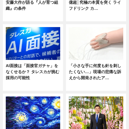
安藤大作が語る『人が育つ組
億超│究極の本質を突く ライ
織』の条件
フドリンク カ…
ニュース
ニュース
AI面接は「面接官ガチャ」を
「小さな手に何度も針を刺し
なくせるか？ タレスカが挑む
たくない…」現場の悲痛な訴
採用の可能性
えから開発されたア…
ニュース
ニュース