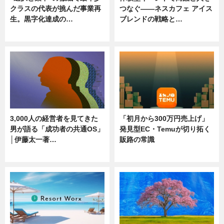
クラスの代表が挑んだ事業再
つなぐ――ネスカフェ アイス
生。黒字化達成の…
ブレンドの戦略と…
ニュース
ニュース
3,000人の経営者を見てきた
「初月から300万円売上げ」
男が語る「成功者の共通OS」
発見型EC・Temuが切り拓く
│伊藤太一著…
販路の常識
ニュース
ニュース