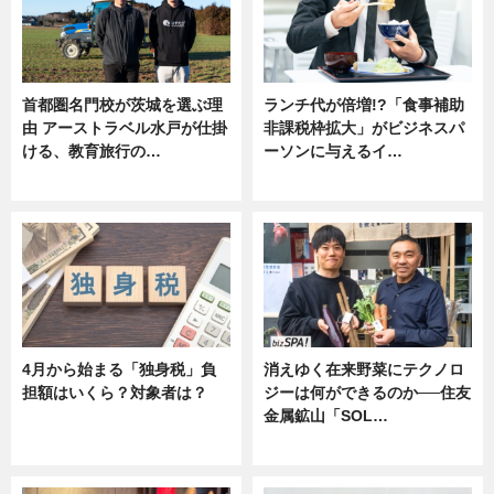
首都圏名門校が茨城を選ぶ理
ランチ代が倍増!?「食事補助
由 アーストラベル水戸が仕掛
非課税枠拡大」がビジネスパ
ける、教育旅行の…
ーソンに与えるイ…
ニュース
ニュース
4月から始まる「独身税」負
消えゆく在来野菜にテクノロ
担額はいくら？対象者は？
ジーは何ができるのか──住友
金属鉱山「SOL…
ニュース
ニュース