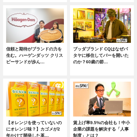
信頼と期待がブランドの力を
ブッダブランド CQはなぜパ
生む。ハーゲンダッツ クリス
タヤに移住してバーを開いた
ピーサンドが歩ん…
のか？60歳の節…
ニュース
ニュース
【オレンジを使っていないの
賃上げ率9.5%の会社も！中小
にオレンジ味？】カゴメが2
企業の課題を解決する「人事
年かけて開発した革…
制度」とは？