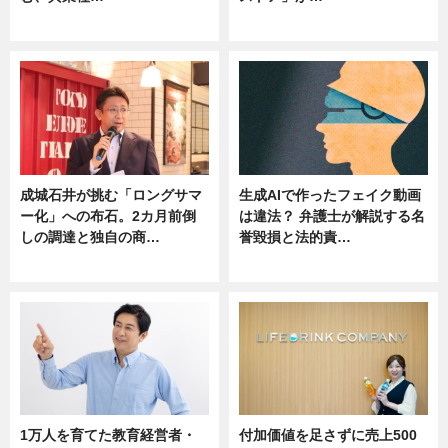
ニュース
ニュース
成城石井が挑む「ロングサマ
生成AIで作ったフェイク動画
ー化」への布石。2カ月前倒
は違法？ 弁護士が解説する名
しの調達と独自の商…
誉毀損と法的責…
ニュース
ニュース
1万人を育てた教育経営者・
付加価値を足さずに売上500