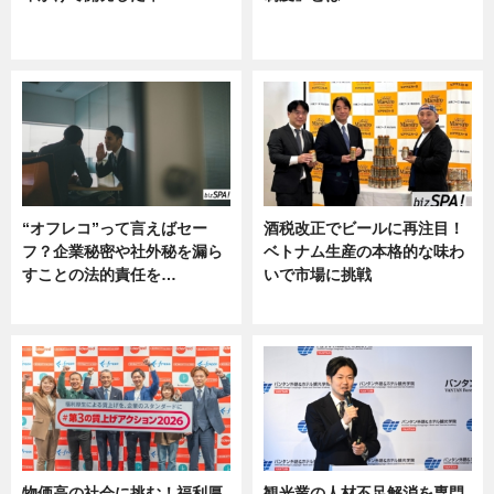
グルメ, ニュース, 企業インタビュ
ニュース
ー
“オフレコ”って言えばセー
酒税改正でビールに再注目！
フ？企業秘密や社外秘を漏ら
ベトナム生産の本格的な味わ
すことの法的責任を…
いで市場に挑戦
ニュース, 専門家インタビュー
ニュース
物価高の社会に挑む！福利厚
観光業の人材不足解消を専門