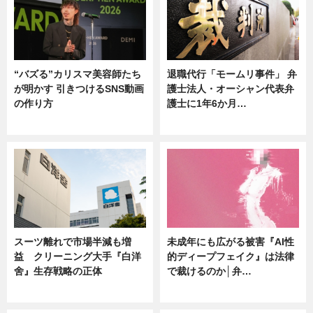
“バズる”カリスマ美容師たち
退職代行「モームリ事件」 弁
が明かす 引きつけるSNS動画
護士法人・オーシャン代表弁
の作り方
護士に1年6か月…
ニュース
ニュース
スーツ離れで市場半減も増
未成年にも広がる被害『AI性
益 クリーニング大手『白洋
的ディープフェイク』は法律
舍』生存戦略の正体
で裁けるのか│弁…
企業インタビュー
ニュース