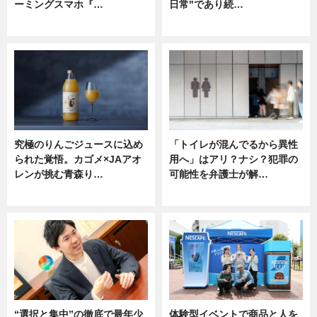
ーミングスマホ『…
日常"であり続…
ニュース
ニュース
究極のりんごジュースに込め
「トイレが混んでるから異性
られた覚悟。カゴメ×JAアオ
用へ」はアリ？ナシ？犯罪の
レンが挑む青森り…
可能性を弁護士が解…
ニュース
ニュース, 専門家インタビュー
“選択と集中”の徹底で最年少
体験型イベントで商品と人を