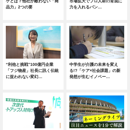
ケとは？他社が敵わない「商
市場拡大でプロ人材の育成に
品力」2つの要
力を入れるバン…
グルメ
企業インタビュー
“利他と挑戦”100億円企業
中学生が介護の未来を変え
「フジ物産」社長に訊く伝統
る!?「ケア×社会課題」の新
に捉われない変幻…
発想が生むイノベー…
ニュース
ニュース