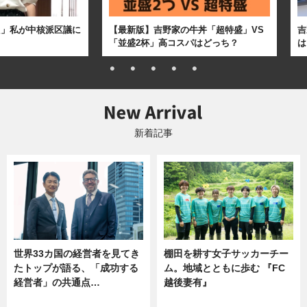
た」私が中核派区議に
【最新版】吉野家の牛丼「超特盛」VS
吉
「並盛2杯」高コスパはどっち？
は
新着記事
世界33カ国の経営者を見てき
棚田を耕す女子サッカーチー
たトップが語る、「成功する
ム。地域とともに歩む 『FC
経営者」の共通点…
越後妻有』
ニュース
ニュース