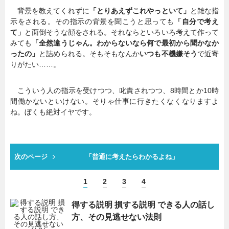
背景を教えてくれずに
「とりあえずこれやっといて」
と雑な指
示をされる。その指示の背景を聞こうと思っても
「自分で考え
て」
と面倒そうな顔をされる。それならといろいろ考えて作って
みても
「全然違うじゃん。わからないなら何で最初から聞かなか
ったの」
と詰められる。そもそもなんか
いつも不機嫌そう
で近寄
りがたい……。
こういう人の指示を受けつつ、叱責されつつ、8時間とか10時
間働かないといけない。そりゃ仕事に行きたくなくなりますよ
ね。ぼくも絶対イヤです。
次のページ
「普通に考えたらわかるよね」
1
2
3
4
得する説明 損する説明 できる人の話し
方、その見逃せない法則