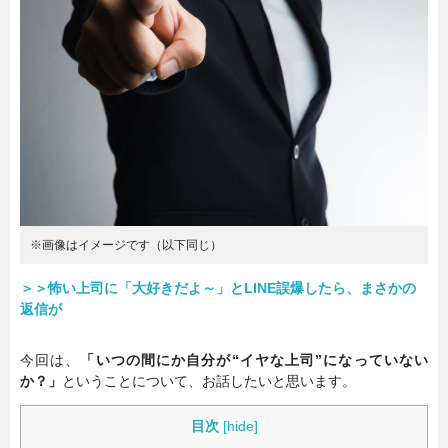
暮らし
エンタメ
連載一覧
※画像はイメージです（以下同じ）
＞＞怖い上司に「大好きだよ～」とLINE誤爆したら、まさかの
返信が
今回は、
「いつの間にか自分が“イヤな上司”になっていない
か？」
ということについて、お話したいと思います。
目次
[
hide
]