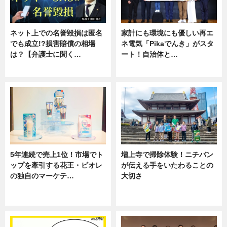
ネット上での名誉毀損は匿名
家計にも環境にも優しい再エ
でも成立!?損害賠償の相場
ネ電気「Pikaでんき」がスタ
は？【弁護士に聞く…
ート！自治体と…
専門家インタビュー
ニュース
5年連続で売上1位！市場でト
増上寺で掃除体験！ニチバン
ップを牽引する花王・ビオレ
が伝える手をいたわることの
の独自のマーケテ…
大切さ
ニュース, 暮らし
ニュース, 企業インタビュー, 暮ら
し