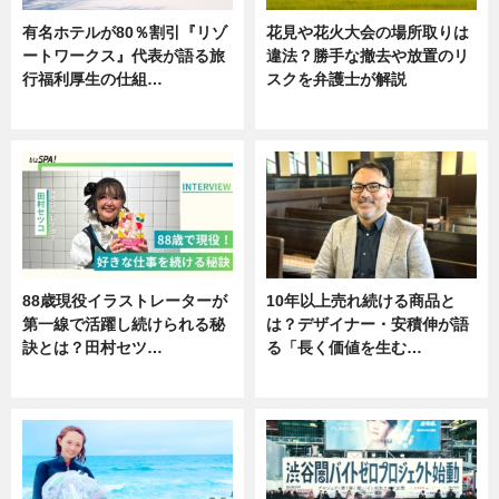
有名ホテルが80％割引『リゾ
花見や花火大会の場所取りは
ートワークス』代表が語る旅
違法？勝手な撤去や放置のリ
行福利厚生の仕組…
スクを弁護士が解説
ニュース
ニュース
88歳現役イラストレーターが
10年以上売れ続ける商品と
第一線で活躍し続けられる秘
は？デザイナー・安積伸が語
訣とは？田村セツ…
る「長く価値を生む…
専門家インタビュー
ニュース