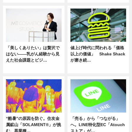
「美しくありたい」は贅沢で
値上げ時代に問われる「価格
はない――乳がん経験から見
以上の価値」 Shake Shack
えた社会課題とビジ…
が磨き続…
ニュース
ニュース
“酷暑”の原因を防ぐ。住友金
「売る」から「つながる」
属鉱山「SOLAMENT®」が挑
へ。LINE特化型EC「Atouch
む、異業種…
ストア」が…