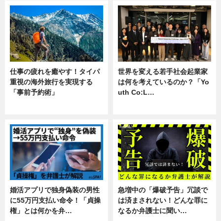
仕事の疲れを癒やす！タイパ
世界を変える若手社会起業家
重視の海外旅行を実現する
は何を考えているのか？「Yo
「事前予約術」
uth Co:L…
暮らし
スキル
婚活アプリで独身偽装の男性
急増中の「爆破予告」冗談で
に55万円支払い命令！「貞操
は済まされない！どんな罪に
権」とは何かを弁…
なるか弁護士に聞い…