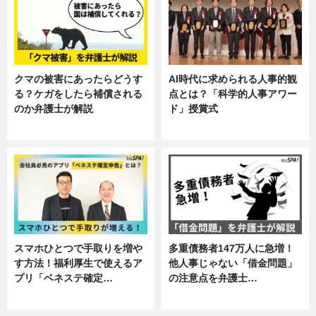
クマの被害にあったらどうす
AI時代に求められる人事的観
る？ケガをしたら補償される
点とは？「科学的人事アワー
のか弁護士が解説
ド」授賞式
専門家インタビュー
ニュース
スマホひとつで手取りを増や
多重債務者147万人に急増！
す方法！福利厚生で使えるア
他人事じゃない「借金問題」
プリ「ベネステ確定…
の注意点を弁護士…
企業インタビュー
専門家インタビュー