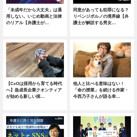
「未成年だから大丈夫」は通
同意があっても犯罪になる？
用しない。いじめ動画と法律
リベンジポルノの境界線【弁
のリアル【弁護士が…
護士が解説する男女…
ニュース, 専門家インタビュー
専門家インタビュー
【CxOは採用から育てる時代
他人と比べる意味はない！
へ】急成長企業クオンティア
「命の授業」を続ける作家・
が始める新しい採…
今西乃子さんが語る幸…
ニュース
専門家インタビュー