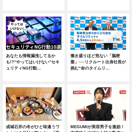
企業インタビュー
専門家インタビュー
あなたも情報漏洩してるか
働き盛りほど危ない「脳梗
も!?“やってはいけない”セキ
塞」──リクルート出身社長が
ュリティNG行動…
挑む“命のタイムリ…
専門家インタビュー
企業インタビュー
成城石井の冬がひと味違うワ
MEGUMIが美容男子を激励！