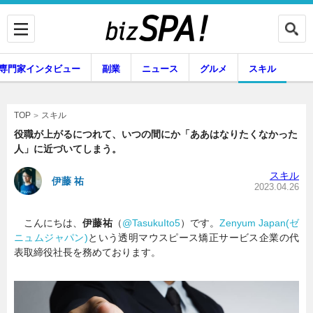
専門家インタビュー
副業
ニュース
グルメ
スキル
スキル
TOP
役職が上がるにつれて、いつの間にか「ああはなりたくなかった
人」に近づいてしまう。
企業インタビュー
専門家インタビュー
スキル
伊藤 祐
2023.04.26
こんにちは、
伊藤祐
（
@TasukuIto5
）です。
Zenyum Japan(ゼ
副業
ニュース
ニュムジャパン)
という透明マウスピース矯正サービス企業の代
表取締役社長を務めております。
グルメ
スキル