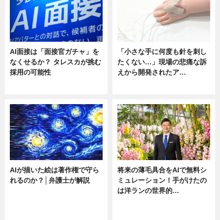
AI面接は「面接官ガチャ」を
「小さな手に何度も針を刺し
なくせるか？ タレスカが挑む
たくない…」現場の悲痛な訴
採用の可能性
えから開発されたア…
ニュース
ニュース
AIが描いた絵は著作権で守ら
将来の薄毛具合をAIで無料シ
れるのか？│弁護士が解説
ミュレーション！手がけたの
は洋ランの世界的…
ニュース
ニュース
sponsored by 河野メリクロン