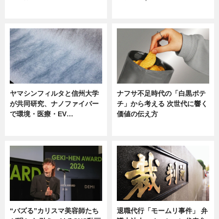
ニュース
ニュース
ヤマシンフィルタと信州大学
ナフサ不足時代の「白黒ポテ
が共同研究、ナノファイバー
チ」から考える 次世代に響く
で環境・医療・EV…
価値の伝え方
ニュース
ニュース
“バズる”カリスマ美容師たち
退職代行「モームリ事件」 弁