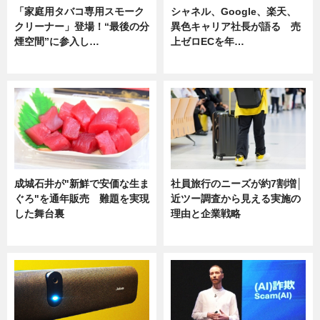
「家庭用タバコ専用スモーク
シャネル、Google、楽天、
クリーナー」登場！“最後の分
異色キャリア社長が語る 売
煙空間”に参入し…
上ゼロECを年…
ニュース
ニュース
成城石井が"新鮮で安価な生ま
社員旅行のニーズが約7割増│
ぐろ"を通年販売 難題を実現
近ツー調査から見える実施の
した舞台裏
理由と企業戦略
ニュース
ニュース