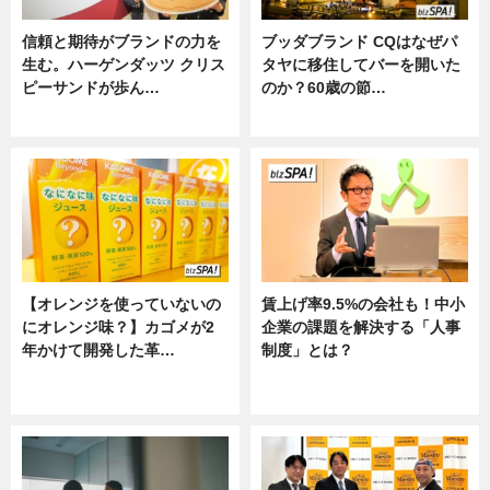
信頼と期待がブランドの力を
ブッダブランド CQはなぜパ
生む。ハーゲンダッツ クリス
タヤに移住してバーを開いた
ピーサンドが歩ん…
のか？60歳の節…
ニュース
ニュース
【オレンジを使っていないの
賃上げ率9.5%の会社も！中小
にオレンジ味？】カゴメが2
企業の課題を解決する「人事
年かけて開発した革…
制度」とは？
グルメ, ニュース, 企業インタビュ
ニュース
ー