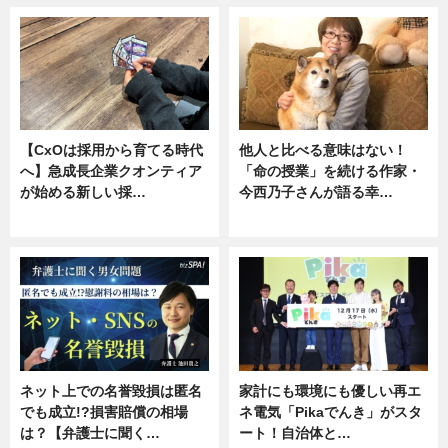
【CxOは採用から育てる時代
他人と比べる意味はない！
へ】急成長企業クオンティア
「命の授業」を続ける作家・
が始める新しい採…
今西乃子さんが語る幸…
ニュース
専門家インタビュー
ネット上での名誉毀損は匿名
家計にも環境にも優しい再エ
でも成立!?損害賠償の相場
ネ電気「Pikaでんき」がスタ
は？【弁護士に聞く…
ート！自治体と…