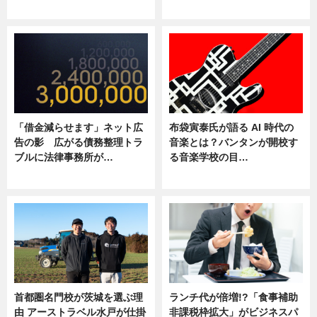
ニュース
ニュース
「借金減らせます」ネット広
布袋寅泰氏が語る AI 時代の
告の影 広がる債務整理トラ
音楽とは？バンタンが開校す
ブルに法律事務所が…
る音楽学校の目…
ニュース
ニュース
首都圏名門校が茨城を選ぶ理
ランチ代が倍増!?「食事補助
由 アーストラベル水戸が仕掛
非課税枠拡大」がビジネスパ