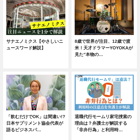
サナエノミクス【やさしいニ
8歳で世界が注目、12歳で渡
ュースワード解説】
米！天才ドラマーYOYOKAが
見た“本物の…
ニュース
エンタメ
「飲むだけでOK」は間違い!?
退職代行モームリ家宅捜索の
日本サプリメント協会代表が
理由は？弁護士が解説する
語るビジネスパ…
「非弁行為」と利用時…
ニュース
専門家インタビュー