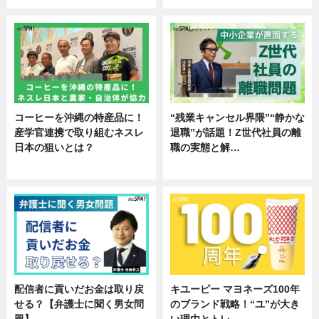
コーヒーを沖縄の特産品に！
“残業キャンセル界隈”“静かな
産学官連携で取り組むネスレ
退職”が話題！Z世代社員の離
日本の狙いとは？
職の実態と解…
企業インタビュー
企業インタビュー
配信者に貢いだお金は取り戻
キユーピー マヨネーズ100年
せる？【弁護士に聞く男女問
のブランド戦略！“ユ”が大き
題】
い理由とトレ…