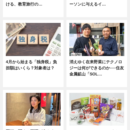
ける、教育旅行の…
ーソンに与えるイ…
ニュース
ニュース
4月から始まる「独身税」負
消えゆく在来野菜にテクノロ
担額はいくら？対象者は？
ジーは何ができるのか──住友
金属鉱山「SOL…
ニュース
ニュース