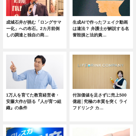
成城石井が挑む「ロングサマ
生成AIで作ったフェイク動画
ー化」への布石。2カ月前倒
は違法？ 弁護士が解説する名
しの調達と独自の商…
誉毀損と法的責…
ニュース
ニュース
1万人を育てた教育経営者・
付加価値を足さずに売上500
安藤大作が語る『人が育つ組
億超│究極の本質を突く ライ
織』の条件
フドリンク カ…
ニュース
ニュース