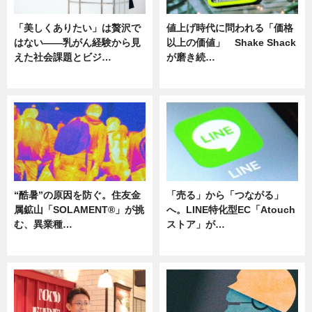
「美しくありたい」は贅沢で
値上げ時代に問われる「価格
はない――乳がん経験から見
以上の価値」 Shake Shack
えた社会課題とビジ…
が磨き続…
ニュース
ニュース
“酷暑”の原因を防ぐ。住友金
「売る」から「つながる」
属鉱山「SOLAMENT®」が挑
へ。LINE特化型EC「Atouch
む、異業種…
ストア」が…
ニュース
ニュース