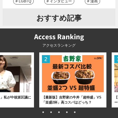
# LGBTQ
# インタビュー
# 漫画
おすすめ記事
アクセスランキング
た」私が中核派区議に
【最新版】吉野家の牛丼「超特盛」VS
【
「並盛2杯」高コスパはどっち？
ー