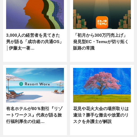
3,000人の経営者を見てきた
「初月から300万円売上げ」
男が語る「成功者の共通OS」
発見型EC・Temuが切り拓く
│伊藤太一著…
販路の常識
ニュース
ニュース
有名ホテルが80％割引『リゾ
花見や花火大会の場所取りは
ートワークス』代表が語る旅
違法？勝手な撤去や放置のリ
行福利厚生の仕組…
スクを弁護士が解説
ニュース
ニュース