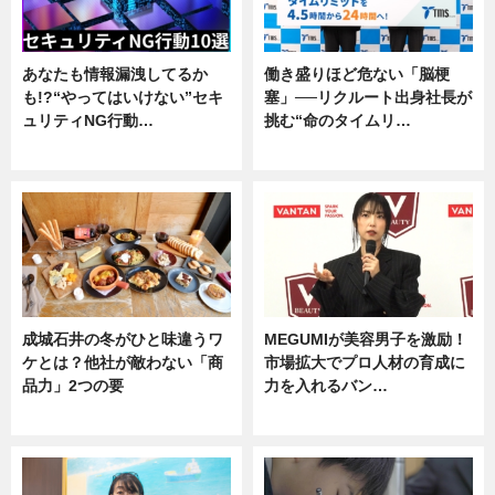
あなたも情報漏洩してるか
働き盛りほど危ない「脳梗
も!?“やってはいけない”セキ
塞」──リクルート出身社長が
ュリティNG行動…
挑む“命のタイムリ…
専門家インタビュー
企業インタビュー
成城石井の冬がひと味違うワ
MEGUMIが美容男子を激励！
ケとは？他社が敵わない「商
市場拡大でプロ人材の育成に
品力」2つの要
力を入れるバン…
グルメ
企業インタビュー