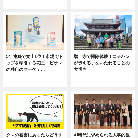
専門家インタビュー
ニュース
5年連続で売上1位！市場でト
増上寺で掃除体験！ニチバン
ップを牽引する花王・ビオレ
が伝える手をいたわることの
の独自のマーケテ…
大切さ
ニュース, 暮らし
ニュース, 企業インタビュー, 暮ら
し
クマの被害にあったらどうす
AI時代に求められる人事的観