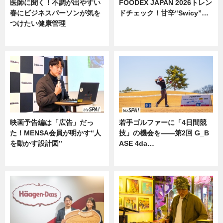
医師に聞く！不調が出やすい
FOODEX JAPAN 2026トレン
春にビジネスパーソンが気を
ドチェック！甘辛“Swicy”…
つけたい健康管理
ニュース
ニュース
映画予告編は「広告」だっ
若手ゴルファーに「4日間競
た！MENSA会員が明かす“人
技」の機会を——第2回 G_B
を動かす設計図”
ASE 4da…
ニュース
ニュース