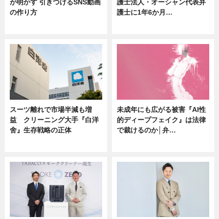
が明かす 引きつけるSNS動画
護士法人・オーシャン代表弁
の作り方
護士に1年6か月…
ニュース
ニュース
スーツ離れで市場半減も増
未成年にも広がる被害『AI性
益 クリーニング大手『白洋
的ディープフェイク』は法律
舍』生存戦略の正体
で裁けるのか│弁…
企業インタビュー
ニュース