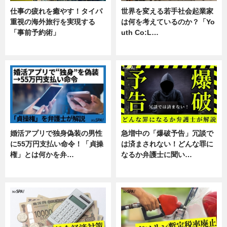
仕事の疲れを癒やす！タイパ
世界を変える若手社会起業家
重視の海外旅行を実現する
は何を考えているのか？「Yo
「事前予約術」
uth Co:L…
暮らし
スキル
婚活アプリで独身偽装の男性
急増中の「爆破予告」冗談で
に55万円支払い命令！「貞操
は済まされない！どんな罪に
権」とは何かを弁…
なるか弁護士に聞い…
専門家インタビュー
専門家インタビュー