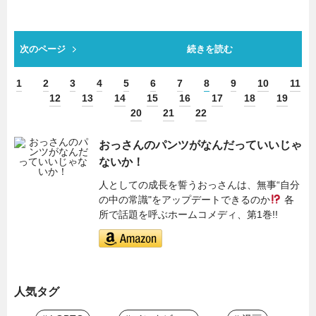
次のページ
続きを読む
1
2
3
4
5
6
7
8
9
10
11
12
13
14
15
16
17
18
19
20
21
22
おっさんのパンツがなんだっていいじゃ
ないか！
人としての成長を誓うおっさんは、無事“自分
の中の常識"をアップデートできるのか
各
所で話題を呼ぶホームコメディ、第1巻!!
人気タグ