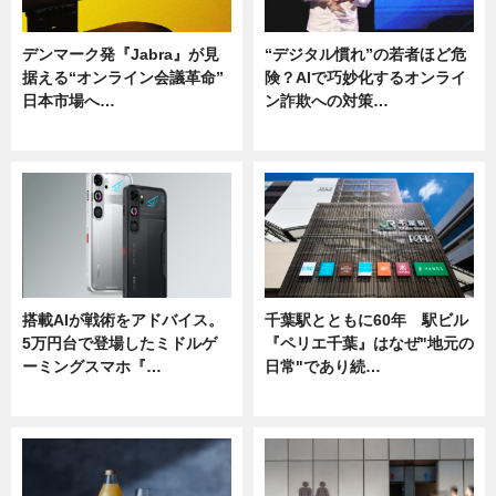
デンマーク発『Jabra』が見
“デジタル慣れ”の若者ほど危
据える“オンライン会議革命”
険？AIで巧妙化するオンライ
日本市場へ…
ン詐欺への対策…
ニュース
ニュース
搭載AIが戦術をアドバイス。
千葉駅とともに60年 駅ビル
5万円台で登場したミドルゲ
『ペリエ千葉』はなぜ"地元の
ーミングスマホ『…
日常"であり続…
ニュース
ニュース