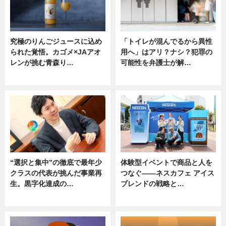
究極のりんごジュースに込め
「トイレが混んでるから異性
られた覚悟。カゴメ×JAアオ
用へ」はアリ？ナシ？犯罪の
レンが挑む青森り…
可能性を弁護士が解…
ニュース
ニュース, 専門家インタビュー
“選択と集中”の徹底で最年少
体験型イベントで商品と人を
クラスの代表が挑んだ事業再
つなぐ――ネスカフェ アイス
生。黒字化達成の…
ブレンドの戦略と…
ニュース
ニュース