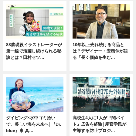
88歳現役イラストレーターが
10年以上売れ続ける商品と
第一線で活躍し続けられる秘
は？デザイナー・安積伸が語
訣とは？田村セツ…
る「長く価値を生む…
専門家インタビュー
ニュース
ダイビング×水中ゴミ拾い
高校生4人に1人が『闇バイ
で、美しい海を未来へ│『Dr.
ト』広告を経験│産官学民が
blue』東 真…
主導する防止プロジ…