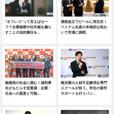
“オフレコ”って言えばセー
酒税改正でビールに再注目！
フ？企業秘密や社外秘を漏ら
ベトナム生産の本格的な味わ
すことの法的責任を…
いで市場に挑戦
ニュース, 専門家インタビュー
ニュース
物価高の社会に挑む！福利厚
観光業の人材不足解消を専門
生がもたらす従業員・企業・
スクールが担う。学生の留学
社会への恩恵と可能…
サポートも行うバン…
ニュース
ニュース, 企業インタビュー