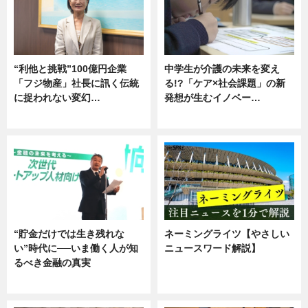
“利他と挑戦”100億円企業
中学生が介護の未来を変え
「フジ物産」社長に訊く伝統
る!?「ケア×社会課題」の新
に捉われない変幻…
発想が生むイノベー…
ニュース
ニュース
“貯金だけでは生き残れな
ネーミングライツ【やさしい
い”時代に──いま働く人が知
ニュースワード解説】
るべき金融の真実
ニュース
企業インタビュー