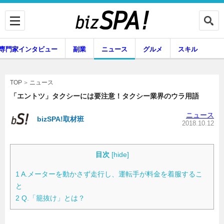
専門家インタビュー
副業
ニュース
グルメ
スキル
ニュース
TOP
「エントツ」タクシーには要注意！タクシー業界のウラ用語
ニュース
bizSPA!取材班
企業インタビュー
専門家インタビュー
2018.10.12
目次
[
hide
]
副業
ニュース
1
A.メーターを動かさず走行し、運転手が料金を着服するこ
と
2
Q.「籠抜け」とは？
グルメ
スキル