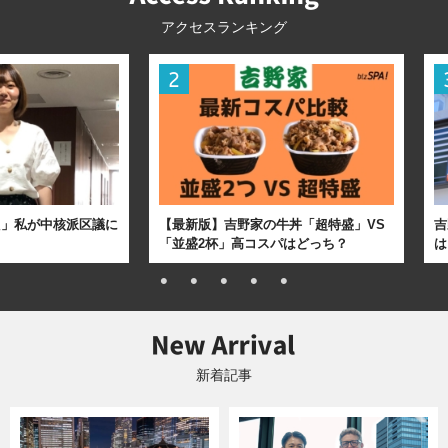
アクセスランキング
た」私が中核派区議に
【最新版】吉野家の牛丼「超特盛」VS
吉
「並盛2杯」高コスパはどっち？
は
新着記事