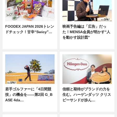
FOODEX JAPAN 2026トレン
映画予告編は「広告」だっ
ドチェック！甘辛“Swicy”…
た！MENSA会員が明かす“人
を動かす設計図”
ニュース
ニュース
若手ゴルファーに「4日間競
信頼と期待がブランドの力を
技」の機会を——第2回 G_B
生む。ハーゲンダッツ クリス
ASE 4da…
ピーサンドが歩ん…
ニュース
ニュース