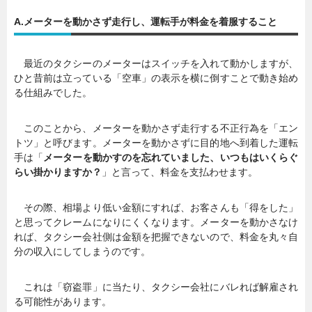
A.メーターを動かさず走行し、運転手が料金を着服すること
暮らし
エンタメ
最近のタクシーのメーターはスイッチを入れて動かしますが、
ひと昔前は立っている「空車」の表示を横に倒すことで動き始め
連載一覧
る仕組みでした。
このことから、メーターを動かさず走行する不正行為を「エン
トツ」と呼びます。メーターを動かさずに目的地へ到着した運転
手は「
メーターを動かすのを忘れていました、いつもはいくらぐ
らい掛かりますか？
」と言って、料金を支払わせます。
その際、相場より低い金額にすれば、お客さんも「得をした」
と思ってクレームになりにくくなります。メーターを動かさなけ
れば、タクシー会社側は金額を把握できないので、料金を丸々自
分の収入にしてしまうのです。
これは「窃盗罪」に当たり、タクシー会社にバレれば解雇され
る可能性があります。