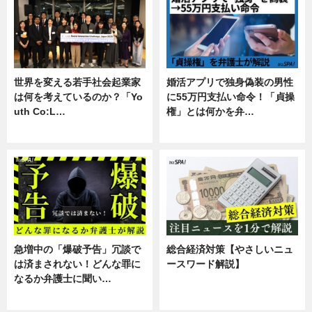
世界を変える若手社会起業家
婚活アプリで独身偽装の男性
は何を考えているのか？「Yo
に55万円支払い命令！「貞操
uth Co:L…
権」とは何かを弁…
スキル
専門家インタビュー
急増中の「爆破予告」冗談で
総合経済対策【やさしいニュ
は済まされない！どんな罪に
ースワード解説】
なるか弁護士に聞い…
ニュース
専門家インタビュー