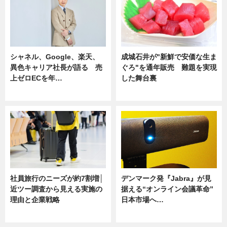
シャネル、Google、楽天、
成城石井が"新鮮で安価な生ま
異色キャリア社長が語る 売
ぐろ"を通年販売 難題を実現
上ゼロECを年…
した舞台裏
ニュース
ニュース
社員旅行のニーズが約7割増│
デンマーク発『Jabra』が見
近ツー調査から見える実施の
据える“オンライン会議革命”
理由と企業戦略
日本市場へ…
ニュース
ニュース