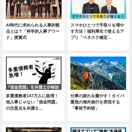
AI時代に求められる人事的観
スマホひとつで手取りを増や
点とは？「科学的人事アワー
す方法！福利厚生で使えるア
ド」授賞式
プリ「ベネステ確定…
ニュース
企業インタビュー
多重債務者147万人に急増！
仕事の疲れを癒やす！タイパ
他人事じゃない「借金問題」
重視の海外旅行を実現する
の注意点を弁護士…
「事前予約術」
専門家インタビュー
暮らし