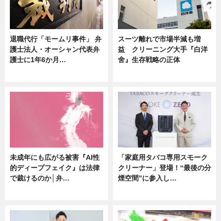
退職代行「モームリ事件」 弁
スーツ離れで市場半減も増
護士法人・オーシャン代表弁
益 クリーニング大手『白洋
護士に1年6か月…
舍』生存戦略の正体
ニュース
企業インタビュー
未成年にも広がる被害『AI性
「家庭用タバコ専用スモーク
的ディープフェイク』は法律
クリーナー」登場！“最後の分
で裁けるのか│弁…
煙空間”に参入し…
ニュース
ニュース