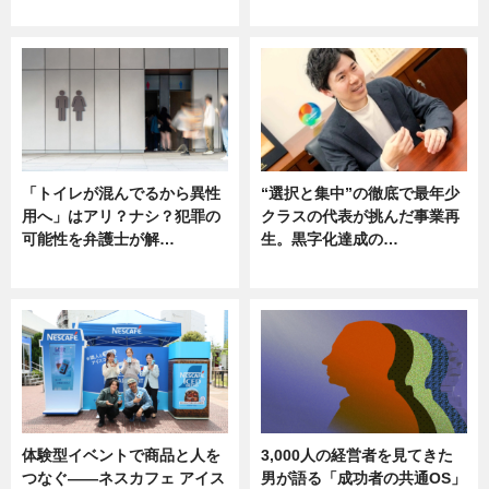
ニュース
ニュース
「トイレが混んでるから異性
“選択と集中”の徹底で最年少
用へ」はアリ？ナシ？犯罪の
クラスの代表が挑んだ事業再
可能性を弁護士が解…
生。黒字化達成の…
ニュース, 専門家インタビュー
ニュース
体験型イベントで商品と人を
3,000人の経営者を見てきた
つなぐ――ネスカフェ アイス
男が語る「成功者の共通OS」