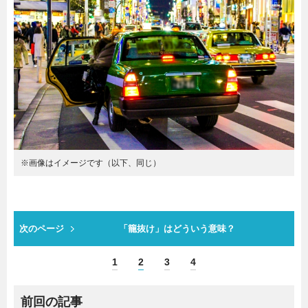
※画像はイメージです（以下、同じ）
次のページ
「籠抜け」はどういう意味？
1
2
3
4
前回の記事