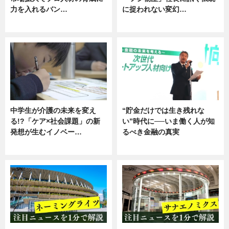
力を入れるバン…
に捉われない変幻…
企業インタビュー
ニュース
中学生が介護の未来を変え
“貯金だけでは生き残れな
る!?「ケア×社会課題」の新
い”時代に──いま働く人が知
発想が生むイノベー…
るべき金融の真実
ニュース
企業インタビュー