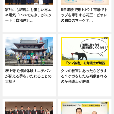
家計にも環境にも優しい再エ
5年連続で売上1位！市場でト
ネ電気「Pikaでんき」がスタ
ップを牽引する花王・ビオレ
ート！自治体と…
の独自のマーケテ…
ニュース
ニュース, 暮らし
増上寺で掃除体験！ニチバン
クマの被害にあったらどうす
が伝える手をいたわることの
る？ケガをしたら補償される
大切さ
のか弁護士が解説
ニュース, 企業インタビュー, 暮ら
専門家インタビュー
し