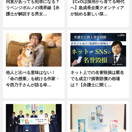
同意があっても犯罪になる？
【CxOは採用から育てる時代
リベンジポルノの境界線【弁
へ】急成長企業クオンティア
護士が解説する男女…
が始める新しい採…
専門家インタビュー
ニュース
他人と比べる意味はない！
ネット上での名誉毀損は匿名
「命の授業」を続ける作家・
でも成立!?損害賠償の相場
今西乃子さんが語る幸…
は？【弁護士に聞く…
専門家インタビュー
専門家インタビュー