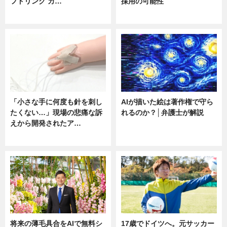
フドリンク カ…
採用の可能性
ニュース
ニュース
「小さな手に何度も針を刺し
AIが描いた絵は著作権で守ら
たくない…」現場の悲痛な訴
れるのか？│弁護士が解説
えから開発されたア…
ニュース
ニュース
将来の薄毛具合をAIで無料シ
17歳でドイツへ。元サッカー