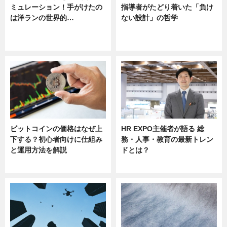
ミュレーション！手がけたの
指導者がたどり着いた「負け
は洋ランの世界的…
ない設計」の哲学
ニュース
ニュース
sponsored by 河野メリクロン
ビットコインの価格はなぜ上
HR EXPO主催者が語る 総
下する？初心者向けに仕組み
務・人事・教育の最新トレン
と運用方法を解説
ドとは？
ニュース
ニュース