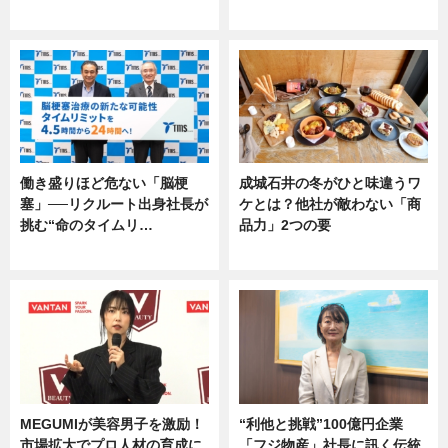
専門家インタビュー
専門家インタビュー
働き盛りほど危ない「脳梗
成城石井の冬がひと味違うワ
塞」──リクルート出身社長が
ケとは？他社が敵わない「商
挑む“命のタイムリ…
品力」2つの要
企業インタビュー
グルメ
MEGUMIが美容男子を激励！
“利他と挑戦”100億円企業
市場拡大でプロ人材の育成に
「フジ物産」社長に訊く伝統