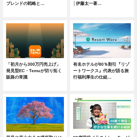
ブレンドの戦略と…
│伊藤太一著…
ニュース
ニュース
「初月から300万円売上げ」
有名ホテルが80％割引『リゾ
発見型EC・Temuが切り拓く
ートワークス』代表が語る旅
販路の常識
行福利厚生の仕組…
ニュース
ニュース