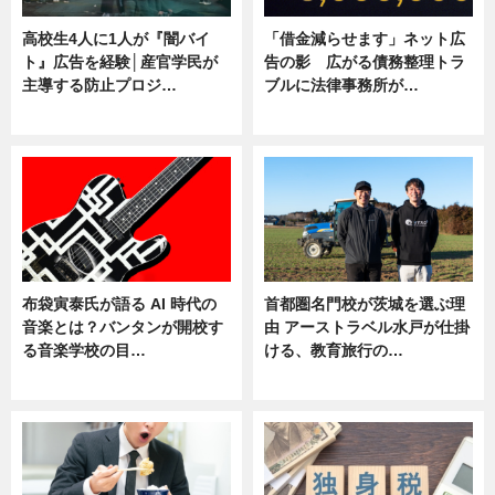
高校生4人に1人が『闇バイ
「借金減らせます」ネット広
ト』広告を経験│産官学民が
告の影 広がる債務整理トラ
主導する防止プロジ…
ブルに法律事務所が…
ニュース
ニュース
布袋寅泰氏が語る AI 時代の
首都圏名門校が茨城を選ぶ理
音楽とは？バンタンが開校す
由 アーストラベル水戸が仕掛
る音楽学校の目…
ける、教育旅行の…
ニュース
ニュース