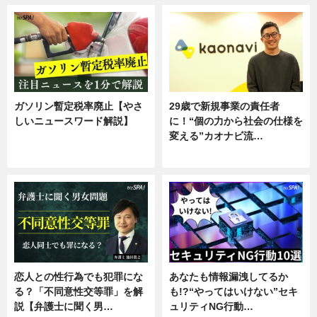
ガソリン暫定税率廃止【やさ
29歳で新規事業の責任者
しいニュースワード解説】
に！“個の力から社会の仕様を
変える”カオナビ流…
ニュース
企業インタビュー
恋人との性行為でも犯罪にな
あなたも情報漏洩してるか
る？「不同意性交等罪」を解
も!?“やってはいけない”セキ
説【弁護士に聞く男…
ュリティNG行動…