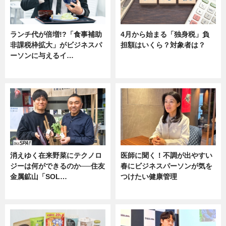
ランチ代が倍増!?「食事補助
4月から始まる「独身税」負
非課税枠拡大」がビジネスパ
担額はいくら？対象者は？
ーソンに与えるイ…
ニュース
ニュース
消えゆく在来野菜にテクノロ
医師に聞く！不調が出やすい
ジーは何ができるのか──住友
春にビジネスパーソンが気を
金属鉱山「SOL…
つけたい健康管理
ニュース
ニュース