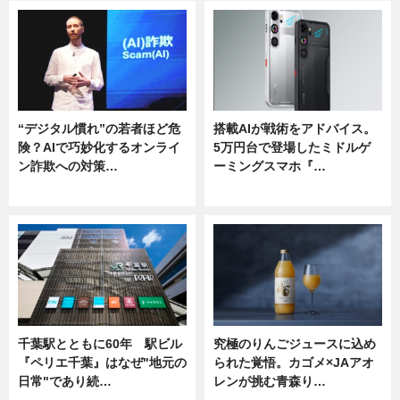
“デジタル慣れ”の若者ほど危
搭載AIが戦術をアドバイス。
険？AIで巧妙化するオンライ
5万円台で登場したミドルゲ
ン詐欺への対策…
ーミングスマホ『…
ニュース
ニュース
千葉駅とともに60年 駅ビル
究極のりんごジュースに込め
『ペリエ千葉』はなぜ"地元の
られた覚悟。カゴメ×JAアオ
日常"であり続…
レンが挑む青森り…