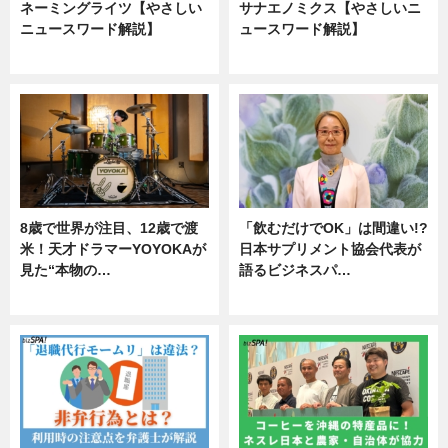
ネーミングライツ【やさしい
サナエノミクス【やさしいニ
ニュースワード解説】
ュースワード解説】
ニュース
ニュース
8歳で世界が注目、12歳で渡
「飲むだけでOK」は間違い!?
米！天才ドラマーYOYOKAが
日本サプリメント協会代表が
見た“本物の…
語るビジネスパ…
エンタメ
ニュース