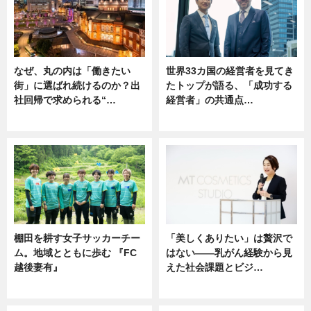
なぜ、丸の内は「働きたい
世界33カ国の経営者を見てき
街」に選ばれ続けるのか？出
たトップが語る、「成功する
社回帰で求められる“…
経営者」の共通点…
ニュース
ニュース
棚田を耕す女子サッカーチー
「美しくありたい」は贅沢で
ム。地域とともに歩む 『FC
はない――乳がん経験から見
越後妻有』
えた社会課題とビジ…
ニュース
ニュース