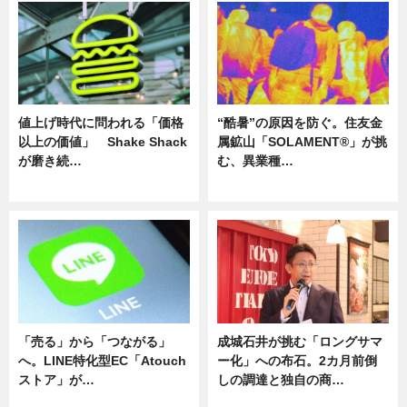
値上げ時代に問われる「価格
“酷暑”の原因を防ぐ。住友金
以上の価値」 Shake Shack
属鉱山「SOLAMENT®」が挑
が磨き続…
む、異業種…
ニュース
ニュース
「売る」から「つながる」
成城石井が挑む「ロングサマ
へ。LINE特化型EC「Atouch
ー化」への布石。2カ月前倒
ストア」が…
しの調達と独自の商…
ニュース
ニュース