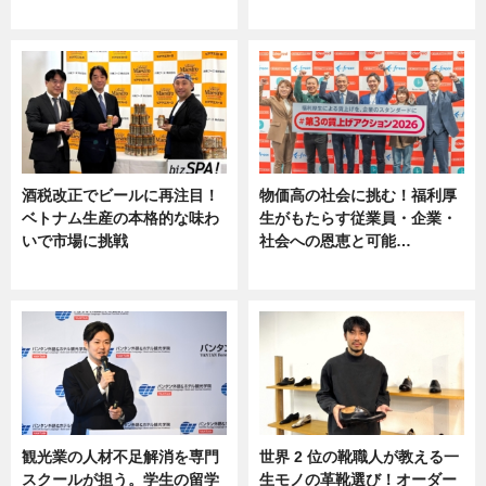
ニュース
ニュース, 専門家インタビュー
酒税改正でビールに再注目！
物価高の社会に挑む！福利厚
ベトナム生産の本格的な味わ
生がもたらす従業員・企業・
いで市場に挑戦
社会への恩恵と可能…
ニュース
ニュース
観光業の人材不足解消を専門
世界 2 位の靴職人が教える一
スクールが担う。学生の留学
生モノの革靴選び！オーダー