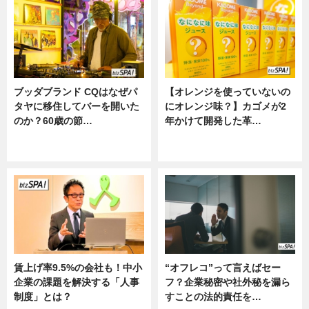
ブッダブランド CQはなぜパ
【オレンジを使っていないの
タヤに移住してバーを開いた
にオレンジ味？】カゴメが2
のか？60歳の節…
年かけて開発した革…
ニュース
グルメ, ニュース, 企業インタビュ
ー
賃上げ率9.5%の会社も！中小
“オフレコ”って言えばセー
企業の課題を解決する「人事
フ？企業秘密や社外秘を漏ら
制度」とは？
すことの法的責任を…