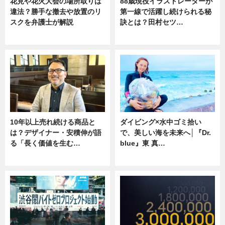
花見や花火大会の場所取りは
88歳現役イラストレーターが
違法？勝手な撤去や放置のリ
第一線で活躍し続けられる秘
スクを弁護士が解説
訣とは？田村セツ…
ニュース
専門家インタビュー
10年以上売れ続ける商品と
ダイビング×水中ゴミ拾い
は？デザイナー・安積伸が語
で、美しい海を未来へ│『Dr.
る「長く価値を生む…
blue』東 真…
ニュース
ニュース