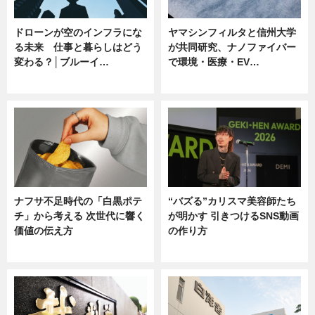
ドローンが空のインフラにな
ヤマシンフィルタと信州大学
る未来 仕事と暮らしはどう
が共同研究、ナノファイバー
変わる？│ブルーイ…
で環境・医療・EV…
ニュース
ニュース
ナフサ不足時代の「白黒ポテ
“バズる”カリスマ美容師たち
チ」から考える 次世代に響く
が明かす 引きつけるSNS動画
価値の伝え方
の作り方
ニュース
ニュース