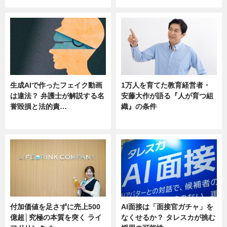
生成AIで作ったフェイク動画
1万人を育てた教育経営者・
は違法？ 弁護士が解説する名
安藤大作が語る『人が育つ組
誉毀損と法的責…
織』の条件
ニュース
ニュース
付加価値を足さずに売上500
AI面接は「面接官ガチャ」を
億超│究極の本質を突く ライ
なくせるか？ タレスカが挑む