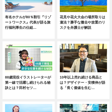
有名ホテルが80％割引『リゾ
花見や花火大会の場所取りは
ートワークス』代表が語る旅
違法？勝手な撤去や放置のリ
行福利厚生の仕組…
スクを弁護士が解説
ニュース
ニュース
88歳現役イラストレーターが
10年以上売れ続ける商品と
第一線で活躍し続けられる秘
は？デザイナー・安積伸が語
訣とは？田村セツ…
る「長く価値を生む…
専門家インタビュー
ニュース