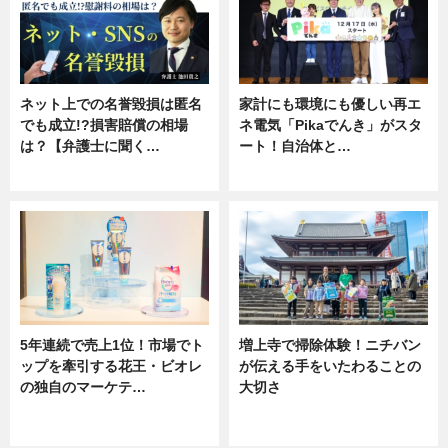
ネット上での名誉毀損は匿名
家計にも環境にも優しい再エ
でも成立!?損害賠償の相場
ネ電気「Pikaでんき」がスタ
は？【弁護士に聞く…
ート！自治体と…
専門家インタビュー
ニュース
5年連続で売上1位！市場でト
増上寺で掃除体験！ニチバン
ップを牽引する花王・ビオレ
が伝える手をいたわることの
の独自のマーケテ…
大切さ
ニュース, 暮らし
ニュース, 企業インタビュー, 暮ら
し