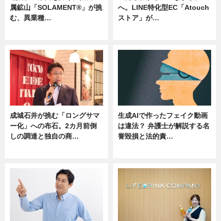
属鉱山「SOLAMENT®」が挑
へ。LINE特化型EC「Atouch
む、異業種…
ストア」が…
ニュース
ニュース
成城石井が挑む「ロングサマ
生成AIで作ったフェイク動画
ー化」への布石。2カ月前倒
は違法？ 弁護士が解説する名
しの調達と独自の商…
誉毀損と法的責…
ニュース
ニュース