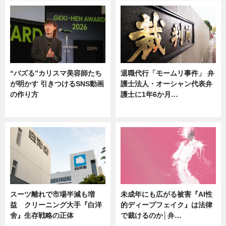
“バズる”カリスマ美容師たち
退職代行「モームリ事件」 弁
が明かす 引きつけるSNS動画
護士法人・オーシャン代表弁
の作り方
護士に1年6か月…
ニュース
ニュース
スーツ離れで市場半減も増
未成年にも広がる被害『AI性
益 クリーニング大手『白洋
的ディープフェイク』は法律
舍』生存戦略の正体
で裁けるのか│弁…