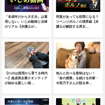
「未成年だから大丈夫」は通
同意があっても犯罪になる？
用しない。いじめ動画と法律
リベンジポルノの境界線【弁
のリアル【弁護士が…
護士が解説する男女…
ニュース, 専門家インタビュー
専門家インタビュー
【CxOは採用から育てる時代
他人と比べる意味はない！
へ】急成長企業クオンティア
「命の授業」を続ける作家・
が始める新しい採…
今西乃子さんが語る幸…
ニュース
専門家インタビュー