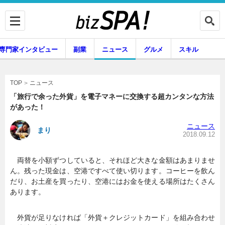
専門家インタビュー
副業
ニュース
グルメ
スキル
ニュース
TOP
「旅行で余った外貨」を電子マネーに交換する超カンタンな方法
があった！
企業インタビュー
専門家インタビュー
ニュース
まり
2018.09.12
両替を小額ずつしていると、それほど大きな金額はあまりませ
副業
ニュース
ん。残った現金は、空港ですべて使い切ります。コーヒーを飲ん
だり、お土産を買ったり、空港にはお金を使える場所はたくさん
あります。
グルメ
スキル
外貨が足りなければ「外貨＋クレジットカード」を組み合わせ