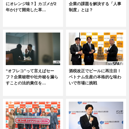
にオレンジ味？】カゴメが2
企業の課題を解決する「人事
年かけて開発した革…
制度」とは？
グルメ, ニュース, 企業インタビュ
ニュース
ー
“オフレコ”って言えばセー
酒税改正でビールに再注目！
フ？企業秘密や社外秘を漏ら
ベトナム生産の本格的な味わ
すことの法的責任を…
いで市場に挑戦
ニュース, 専門家インタビュー
ニュース