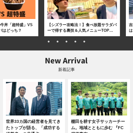
牛丼「超特盛」VS
【シズラー攻略法！】食べ放題サラダバ
吉
パはどっち？
ーで得する裏技＆人気メニューTOP…
は
新着記事
世界33カ国の経営者を見てき
棚田を耕す女子サッカーチー
たトップが語る、「成功する
ム。地域とともに歩む 『FC