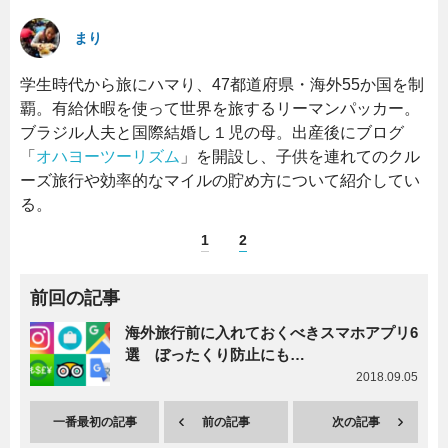
まり
学生時代から旅にハマり、47都道府県・海外55か国を制
覇。有給休暇を使って世界を旅するリーマンパッカー。
ブラジル人夫と国際結婚し１児の母。出産後にブログ
「
オハヨーツーリズム
」を開設し、子供を連れてのクル
ーズ旅行や効率的なマイルの貯め方について紹介してい
る。
1
2
前回の記事
海外旅行前に入れておくべきスマホアプリ6
選 ぼったくり防止にも…
2018.09.05
一番最初の記事
前の記事
次の記事