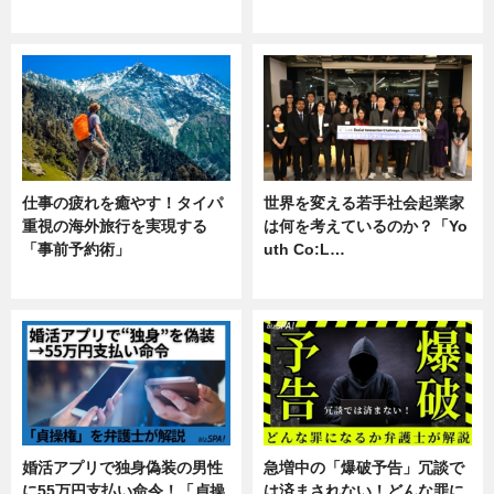
企業インタビュー
専門家インタビュー
仕事の疲れを癒やす！タイパ
世界を変える若手社会起業家
重視の海外旅行を実現する
は何を考えているのか？「Yo
「事前予約術」
uth Co:L…
暮らし
スキル
婚活アプリで独身偽装の男性
急増中の「爆破予告」冗談で
に55万円支払い命令！「貞操
は済まされない！どんな罪に