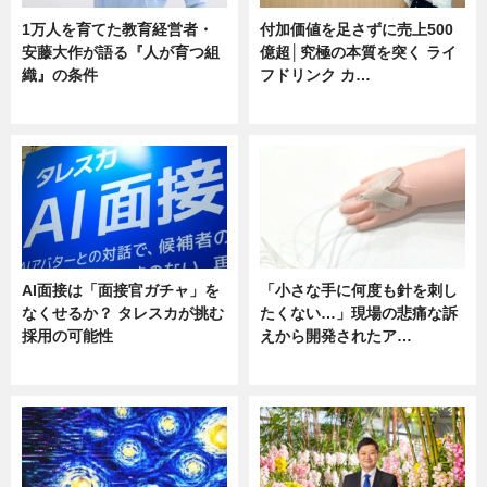
1万人を育てた教育経営者・
付加価値を足さずに売上500
安藤大作が語る『人が育つ組
億超│究極の本質を突く ライ
織』の条件
フドリンク カ…
ニュース
ニュース
AI面接は「面接官ガチャ」を
「小さな手に何度も針を刺し
なくせるか？ タレスカが挑む
たくない…」現場の悲痛な訴
採用の可能性
えから開発されたア…
ニュース
ニュース