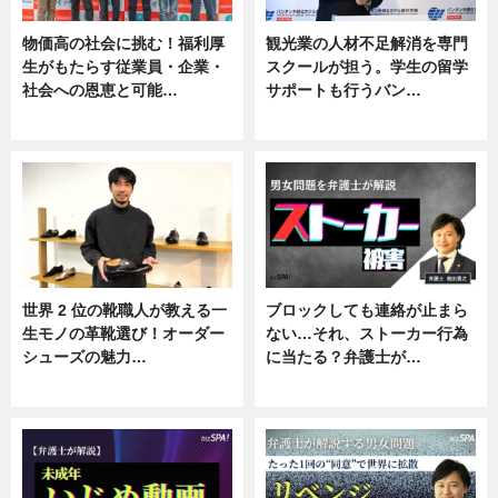
物価高の社会に挑む！福利厚
観光業の人材不足解消を専門
生がもたらす従業員・企業・
スクールが担う。学生の留学
社会への恩恵と可能…
サポートも行うバン…
ニュース
ニュース, 企業インタビュー
世界 2 位の靴職人が教える一
ブロックしても連絡が止まら
生モノの革靴選び！オーダー
ない…それ、ストーカー行為
シューズの魅力…
に当たる？弁護士が…
ニュース, 専門家インタビュー
ニュース, 専門家インタビュー