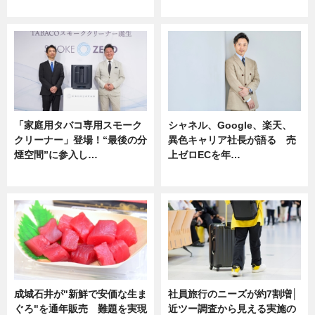
企業インタビュー
ニュース
「家庭用タバコ専用スモーク
シャネル、Google、楽天、
クリーナー」登場！“最後の分
異色キャリア社長が語る 売
煙空間”に参入し…
上ゼロECを年…
ニュース
ニュース
成城石井が"新鮮で安価な生ま
社員旅行のニーズが約7割増│
ぐろ"を通年販売 難題を実現
近ツー調査から見える実施の