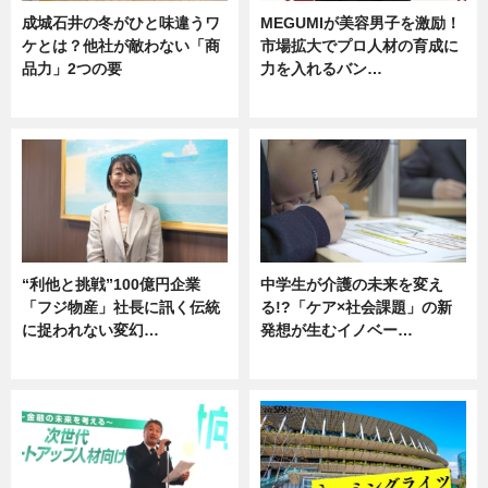
成城石井の冬がひと味違うワ
MEGUMIが美容男子を激励！
ケとは？他社が敵わない「商
市場拡大でプロ人材の育成に
品力」2つの要
力を入れるバン…
グルメ
企業インタビュー
“利他と挑戦”100億円企業
中学生が介護の未来を変え
「フジ物産」社長に訊く伝統
る!?「ケア×社会課題」の新
に捉われない変幻…
発想が生むイノベー…
ニュース
ニュース