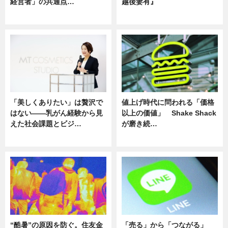
経営者」の共通点…
越後妻有』
ニュース
ニュース
「美しくありたい」は贅沢で
値上げ時代に問われる「価格
はない――乳がん経験から見
以上の価値」 Shake Shack
えた社会課題とビジ…
が磨き続…
ニュース
ニュース
“酷暑”の原因を防ぐ。住友金
「売る」から「つながる」