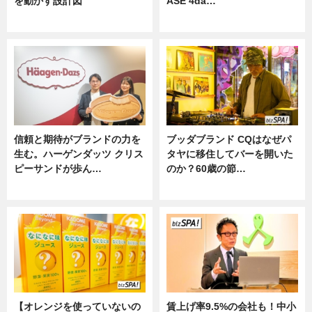
を動かす設計図”
ASE 4da…
ニュース
ニュース
信頼と期待がブランドの力を
ブッダブランド CQはなぜパ
生む。ハーゲンダッツ クリス
タヤに移住してバーを開いた
ピーサンドが歩ん…
のか？60歳の節…
ニュース
ニュース
【オレンジを使っていないの
賃上げ率9.5%の会社も！中小