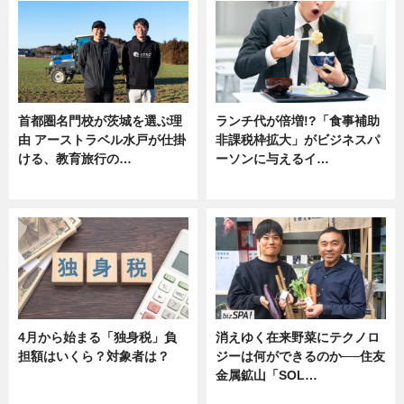
首都圏名門校が茨城を選ぶ理
ランチ代が倍増!?「食事補助
由 アーストラベル水戸が仕掛
非課税枠拡大」がビジネスパ
ける、教育旅行の…
ーソンに与えるイ…
ニュース
ニュース
4月から始まる「独身税」負
消えゆく在来野菜にテクノロ
担額はいくら？対象者は？
ジーは何ができるのか──住友
金属鉱山「SOL…
ニュース
ニュース