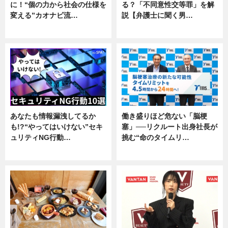
に！“個の力から社会の仕様を
る？「不同意性交等罪」を解
変える”カオナビ流…
説【弁護士に聞く男…
企業インタビュー
専門家インタビュー
あなたも情報漏洩してるか
働き盛りほど危ない「脳梗
も!?“やってはいけない”セキ
塞」──リクルート出身社長が
ュリティNG行動…
挑む“命のタイムリ…
専門家インタビュー
企業インタビュー