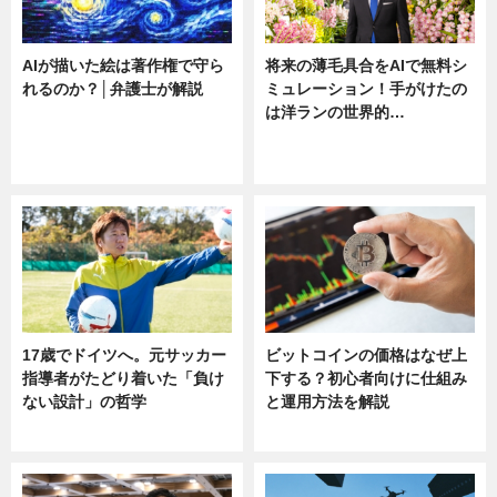
AIが描いた絵は著作権で守ら
将来の薄毛具合をAIで無料シ
れるのか？│弁護士が解説
ミュレーション！手がけたの
は洋ランの世界的…
ニュース
ニュース
sponsored by 河野メリクロン
17歳でドイツへ。元サッカー
ビットコインの価格はなぜ上
指導者がたどり着いた「負け
下する？初心者向けに仕組み
ない設計」の哲学
と運用方法を解説
ニュース
ニュース