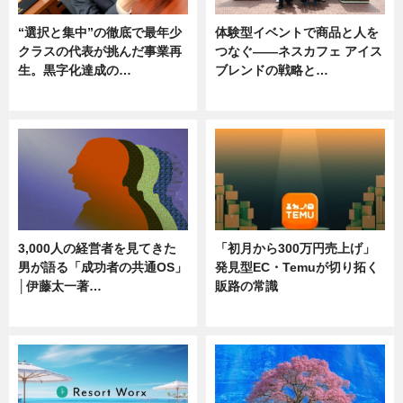
“選択と集中”の徹底で最年少
体験型イベントで商品と人を
クラスの代表が挑んだ事業再
つなぐ――ネスカフェ アイス
生。黒字化達成の…
ブレンドの戦略と…
ニュース
ニュース
3,000人の経営者を見てきた
「初月から300万円売上げ」
男が語る「成功者の共通OS」
発見型EC・Temuが切り拓く
│伊藤太一著…
販路の常識
ニュース
ニュース