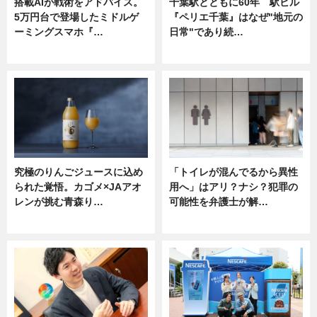
搭載AIが戦術をアドバイス。
千葉駅とともに60年 駅ビル
5万円台で登場したミドルゲ
『ペリエ千葉』はなぜ"地元の
ーミングスマホ『…
日常"であり続…
ニュース
ニュース
究極のりんごジュースに込め
「トイレが混んでるから異性
られた覚悟。カゴメ×JAアオ
用へ」はアリ？ナシ？犯罪の
レンが挑む青森り…
可能性を弁護士が解…
ニュース
ニュース, 専門家インタビュー