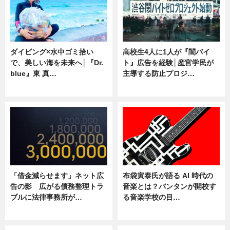
ダイビング×水中ゴミ拾い
高校生4人に1人が『闇バイ
で、美しい海を未来へ│『Dr.
ト』広告を経験│産官学民が
blue』東 真…
主導する防止プロジ…
ニュース
ニュース
「借金減らせます」ネット広
布袋寅泰氏が語る AI 時代の
告の影 広がる債務整理トラ
音楽とは？バンタンが開校す
ブルに法律事務所が…
る音楽学校の目…
ニュース
ニュース