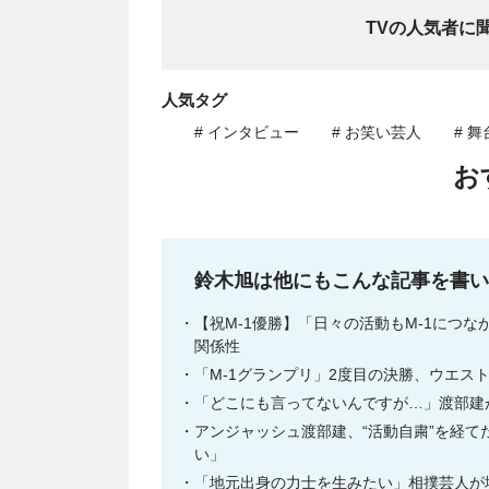
TVの人気者に
人気タグ
# インタビュー
# お笑い芸人
# 舞
お
鈴木旭は他にもこんな記事を書い
【祝M-1優勝】「日々の活動もM-1につ
関係性
「M-1グランプリ」2度目の決勝、ウエス
「どこにも言ってないんですが…」渡部建
アンジャッシュ渡部建、“活動自粛”を経
い」
「地元出身の力士を生みたい」相撲芸人が