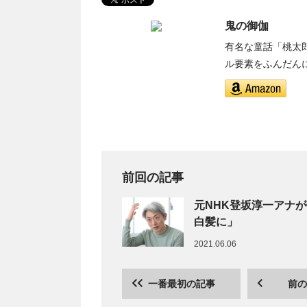
鬼の御伽
有名な童話「桃太
ル要素をふんだん
前回の記事
元NHK登坂淳一アナが
白髪に」
2021.06.06
一番最初の記事
前の