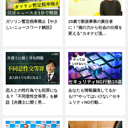
ガソリン暫定税率廃止【やさ
29歳で新規事業の責任者
しいニュースワード解説】
に！“個の力から社会の仕様を
変える”カオナビ流…
ニュース
企業インタビュー
恋人との性行為でも犯罪にな
あなたも情報漏洩してるか
る？「不同意性交等罪」を解
も!?“やってはいけない”セキ
説【弁護士に聞く男…
ュリティNG行動…
専門家インタビュー
専門家インタビュー