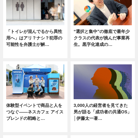
「トイレが混んでるから異性
“選択と集中”の徹底で最年少
用へ」はアリ？ナシ？犯罪の
クラスの代表が挑んだ事業再
可能性を弁護士が解…
生。黒字化達成の…
ニュース, 専門家インタビュー
ニュース
体験型イベントで商品と人を
3,000人の経営者を見てきた
つなぐ――ネスカフェ アイス
男が語る「成功者の共通OS」
ブレンドの戦略と…
│伊藤太一著…
ニュース
ニュース