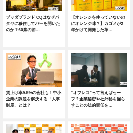
ブッダブランド CQはなぜパ
【オレンジを使っていないの
タヤに移住してバーを開いた
にオレンジ味？】カゴメが2
のか？60歳の節…
年かけて開発した革…
ニュース
グルメ, ニュース, 企業インタビュ
ー
賃上げ率9.5%の会社も！中小
“オフレコ”って言えばセー
企業の課題を解決する「人事
フ？企業秘密や社外秘を漏ら
制度」とは？
すことの法的責任を…
ニュース
ニュース, 専門家インタビュー