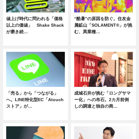
値上げ時代に問われる「価格
“酷暑”の原因を防ぐ。住友金
以上の価値」 Shake Shack
属鉱山「SOLAMENT®」が挑
が磨き続…
む、異業種…
ニュース
ニュース
「売る」から「つながる」
成城石井が挑む「ロングサマ
へ。LINE特化型EC「Atouch
ー化」への布石。2カ月前倒
ストア」が…
しの調達と独自の商…
ニュース
ニュース