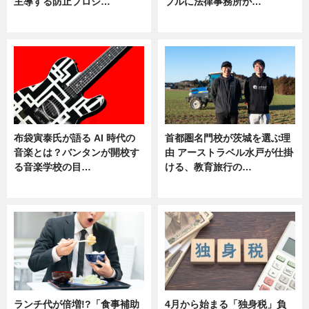
主導する防止プロジ…
ブルに法律事務所が…
ニュース
ニュース
布袋寅泰氏が語る AI 時代の
首都圏名門校が茨城を選ぶ理
音楽とは？バンタンが開校す
由 アーストラベル水戸が仕掛
る音楽学校の目…
ける、教育旅行の…
ニュース
ニュース
ランチ代が倍増!?「食事補助
4月から始まる「独身税」負