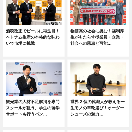
酒税改正でビールに再注目！
物価高の社会に挑む！福利厚
ベトナム生産の本格的な味わ
生がもたらす従業員・企業・
いで市場に挑戦
社会への恩恵と可能…
ニュース
ニュース
観光業の人材不足解消を専門
世界 2 位の靴職人が教える一
スクールが担う。学生の留学
生モノの革靴選び！オーダー
サポートも行うバン…
シューズの魅力…
ニュース, 企業インタビュー
ニュース, 専門家インタビュー