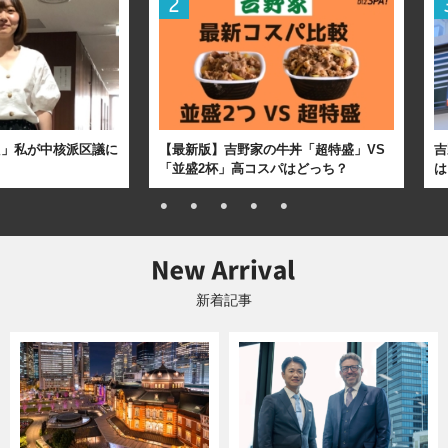
た」私が中核派区議に
【最新版】吉野家の牛丼「超特盛」VS
吉
「並盛2杯」高コスパはどっち？
は
新着記事