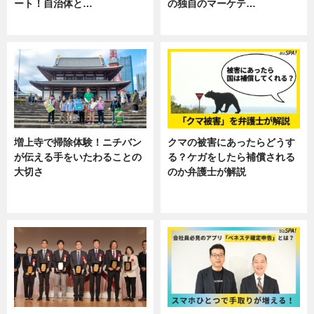
ート！自治体と…
の独自のマーケテ…
ニュース
ニュース, 暮らし
増上寺で掃除体験！ニチバン
クマの被害にあったらどうす
が伝える手をいたわることの
る？ケガをしたら補償される
大切さ
のか弁護士が解説
ニュース, 企業インタビュー, 暮ら
専門家インタビュー
し