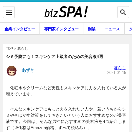
企業インタビュー
専門家インタビュー
副業
ニュース
暮らし
エンタメ
暮らし
TOP
シミ予防にも！スキンケア上級者のための美容液4選
暮らし
あずき
企業インタビュー
専門家インタビュー
2021.01.15
化粧水やクリームなど男性もスキンケアに力を入れている人が
増えています。
副業
ニュース
そんなスキンケアにもっと力を入れたい人や、若いうちからシ
ミやそばかす対策をしておきたいという人におすすめなのが美容
グルメ
スキル
液です。今回は、そんな男性におすすめの美容液を4つ紹介しま
す（※価格はAmazon価格、すべて税込み）。