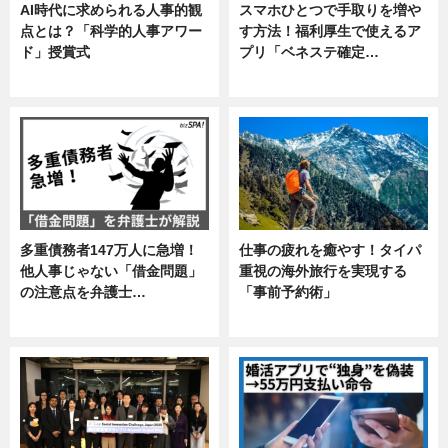
AI時代に求められる人事的観
スマホひとつで手取りを増や
点とは？「科学的人事アワー
す方法！福利厚生で使えるア
ド」授賞式
プリ「ベネステ確定…
ニュース
企業インタビュー
多重債務者147万人に急増！
仕事の疲れを癒やす！タイパ
他人事じゃない「借金問題」
重視の海外旅行を実現する
の注意点を弁護士…
「事前予約術」
専門家インタビュー
暮らし