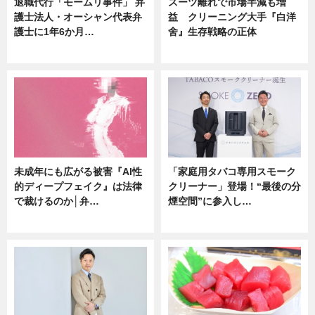
退職代行「モームリ事件」 弁
スーツ離れで市場半減も増
護士法人・オーシャン代表弁
益 クリーニング大手『白洋
護士に1年6か月…
舍』生存戦略の正体
ニュース
企業インタビュー
未成年にも広がる被害『AI性
「家庭用タバコ専用スモーク
的ディープフェイク』は法律
クリーナー」登場！“最後の分
で裁けるのか│弁…
煙空間”に参入し…
ニュース
ニュース