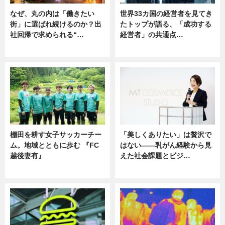
なぜ、丸の内は「働きたい
世界33カ国の経営者を見てき
街」に選ばれ続けるのか？出
たトップが語る、「成功する
社回帰で求められる“…
経営者」の共通点…
ニュース
ニュース
棚田を耕す女子サッカーチー
「美しくありたい」は贅沢で
ム。地域とともに歩む 『FC
はない――乳がん経験から見
越後妻有』
えた社会課題とビジ…
ニュース
ニュース