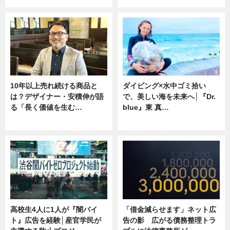
10年以上売れ続ける商品と
ダイビング×水中ゴミ拾い
は？デザイナー・安積伸が語
で、美しい海を未来へ│『Dr.
る「長く価値を生む…
blue』東 真…
ニュース
ニュース
高校生4人に1人が『闇バイ
「借金減らせます」ネット広
ト』広告を経験│産官学民が
告の影 広がる債務整理トラ