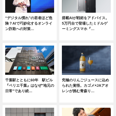
“デジタル慣れ”の若者ほど危
搭載AIが戦術をアドバイス。
険？AIで巧妙化するオンライ
5万円台で登場したミドルゲ
ン詐欺への対策…
ーミングスマホ『…
ニュース
ニュース
千葉駅とともに60年 駅ビル
究極のりんごジュースに込め
『ペリエ千葉』はなぜ"地元の
られた覚悟。カゴメ×JAアオ
日常"であり続…
レンが挑む青森り…
ニュース
ニュース