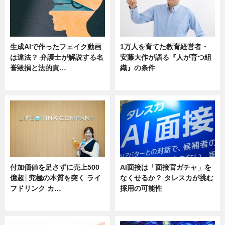
生成AIで作ったフェイク動画
1万人を育てた教育経営者・
は違法？ 弁護士が解説する名
安藤大作が語る『人が育つ組
誉毀損と法的責…
織』の条件
ニュース
ニュース
付加価値を足さずに売上500
AI面接は「面接官ガチャ」を
億超│究極の本質を突く ライ
なくせるか？ タレスカが挑む
フドリンク カ…
採用の可能性
ニュース
ニュース