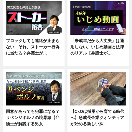
ブロックしても連絡が止まら
「未成年だから大丈夫」は通
ない…それ、ストーカー行為
用しない。いじめ動画と法律
に当たる？弁護士が…
のリアル【弁護士が…
ニュース, 専門家インタビュー
ニュース, 専門家インタビュー
同意があっても犯罪になる？
【CxOは採用から育てる時代
リベンジポルノの境界線【弁
へ】急成長企業クオンティア
護士が解説する男女…
が始める新しい採…