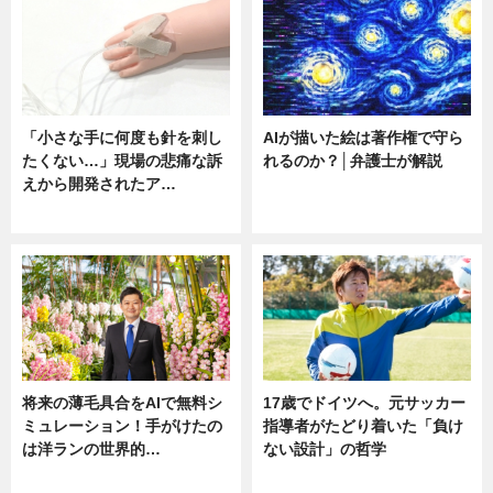
「小さな手に何度も針を刺し
AIが描いた絵は著作権で守ら
たくない…」現場の悲痛な訴
れるのか？│弁護士が解説
えから開発されたア…
ニュース
ニュース
将来の薄毛具合をAIで無料シ
17歳でドイツへ。元サッカー
ミュレーション！手がけたの
指導者がたどり着いた「負け
は洋ランの世界的…
ない設計」の哲学
ニュース
ニュース