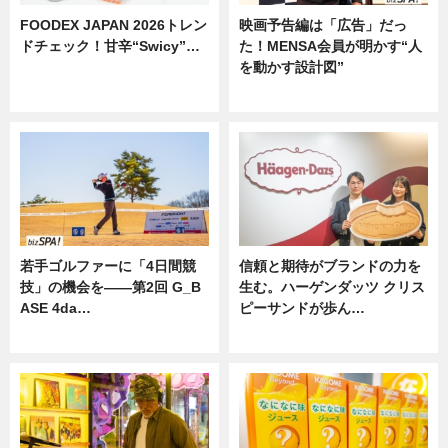
FOODEX JAPAN 2026トレン
映画予告編は「広告」だっ
ドチェック！甘辛“Swicy”…
た！MENSA会員が明かす“人
を動かす設計図”
ニュース
ニュース
若手ゴルファーに「4日間競
信頼と期待がブランドの力を
技」の機会を——第2回 G_B
生む。ハーゲンダッツ クリス
ASE 4da…
ピーサンドが歩ん…
ニュース
ニュース