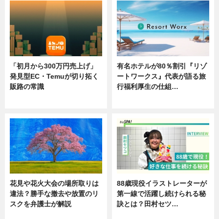
「初月から300万円売上げ」
有名ホテルが80％割引『リゾ
発見型EC・Temuが切り拓く
ートワークス』代表が語る旅
販路の常識
行福利厚生の仕組…
ニュース
ニュース
花見や花火大会の場所取りは
88歳現役イラストレーターが
違法？勝手な撤去や放置のリ
第一線で活躍し続けられる秘
スクを弁護士が解説
訣とは？田村セツ…
ニュース
専門家インタビュー