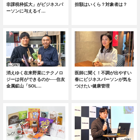
非課税枠拡大」がビジネスパ
担額はいくら？対象者は？
ーソンに与えるイ…
ニュース
ニュース
消えゆく在来野菜にテクノロ
医師に聞く！不調が出やすい
ジーは何ができるのか──住友
春にビジネスパーソンが気を
金属鉱山「SOL…
つけたい健康管理
ニュース
ニュース