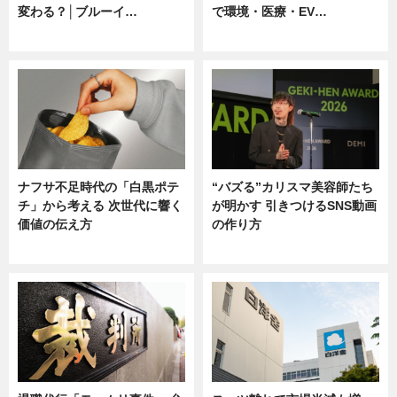
変わる？│ブルーイ…
で環境・医療・EV…
ニュース
ニュース
ナフサ不足時代の「白黒ポテ
“バズる”カリスマ美容師たち
チ」から考える 次世代に響く
が明かす 引きつけるSNS動画
価値の伝え方
の作り方
ニュース
ニュース