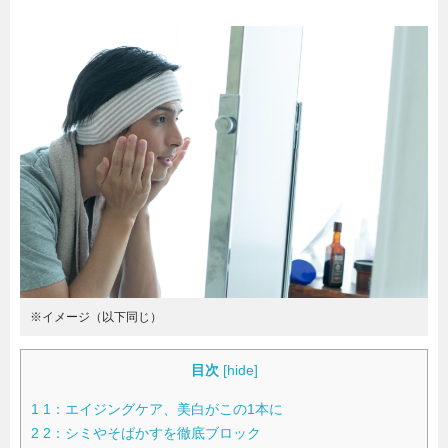
暮らし
エンタメ
連載一覧
※イメージ（以下同じ）
目次
[
hide
]
1
1：エイジングケア、美白がこの1本に
2
2：シミやそばかすを徹底ブロック