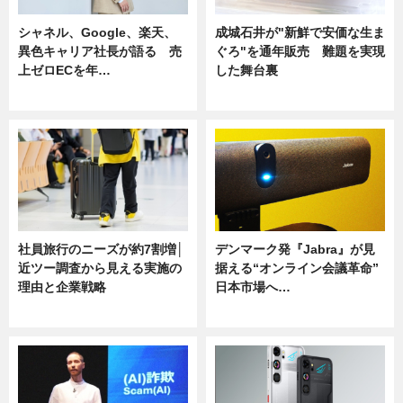
シャネル、Google、楽天、
成城石井が"新鮮で安価な生ま
異色キャリア社長が語る 売
ぐろ"を通年販売 難題を実現
上ゼロECを年…
した舞台裏
ニュース
ニュース
社員旅行のニーズが約7割増│
デンマーク発『Jabra』が見
近ツー調査から見える実施の
据える“オンライン会議革命”
理由と企業戦略
日本市場へ…
ニュース
ニュース