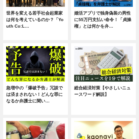
世界を変える若手社会起業家
婚活アプリで独身偽装の男性
は何を考えているのか？「Yo
に55万円支払い命令！「貞操
uth Co:L…
権」とは何かを弁…
スキル
専門家インタビュー
急増中の「爆破予告」冗談で
総合経済対策【やさしいニュ
は済まされない！どんな罪に
ースワード解説】
なるか弁護士に聞い…
ニュース
専門家インタビュー