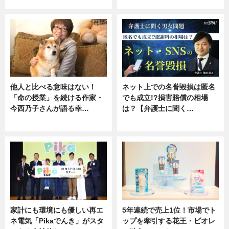
専門家インタビュー
ニュース
他人と比べる意味はない！
ネット上での名誉毀損は匿名
「命の授業」を続ける作家・
でも成立!?損害賠償の相場
今西乃子さんが語る幸…
は？【弁護士に聞く…
専門家インタビュー
専門家インタビュー
家計にも環境にも優しい再エ
5年連続で売上1位！市場でト
ネ電気「Pikaでんき」がスタ
ップを牽引する花王・ビオレ