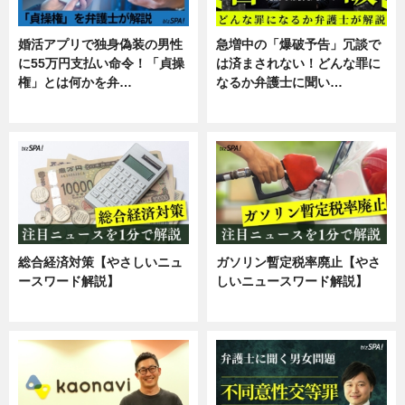
婚活アプリで独身偽装の男性
急増中の「爆破予告」冗談で
に55万円支払い命令！「貞操
は済まされない！どんな罪に
権」とは何かを弁…
なるか弁護士に聞い…
専門家インタビュー
専門家インタビュー
総合経済対策【やさしいニュ
ガソリン暫定税率廃止【やさ
ースワード解説】
しいニュースワード解説】
ニュース
ニュース