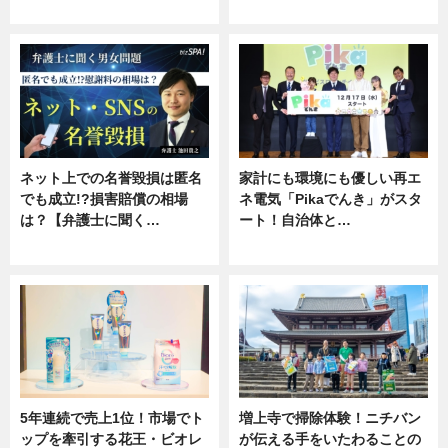
ニュース
専門家インタビュー
ネット上での名誉毀損は匿名
家計にも環境にも優しい再エ
でも成立!?損害賠償の相場
ネ電気「Pikaでんき」がスタ
は？【弁護士に聞く…
ート！自治体と…
専門家インタビュー
ニュース
5年連続で売上1位！市場でト
増上寺で掃除体験！ニチバン
ップを牽引する花王・ビオレ
が伝える手をいたわることの