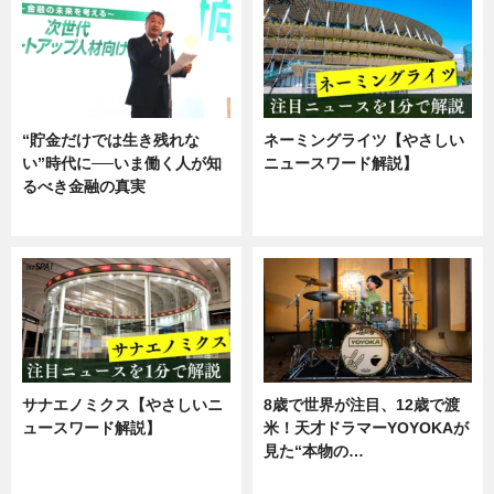
“貯金だけでは生き残れな
ネーミングライツ【やさしい
い”時代に──いま働く人が知
ニュースワード解説】
るべき金融の真実
ニュース
企業インタビュー
サナエノミクス【やさしいニ
8歳で世界が注目、12歳で渡
ュースワード解説】
米！天才ドラマーYOYOKAが
見た“本物の…
ニュース
エンタメ