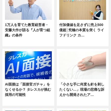
1万人を育てた教育経営者・
付加価値を足さずに売上500
安藤大作が語る『人が育つ組
億超│究極の本質を突く ライ
織』の条件
フドリンク カ…
ニュース
ニュース
AI面接は「面接官ガチャ」を
「小さな手に何度も針を刺し
なくせるか？ タレスカが挑む
たくない…」現場の悲痛な訴
採用の可能性
えから開発されたア…
ニュース
ニュース