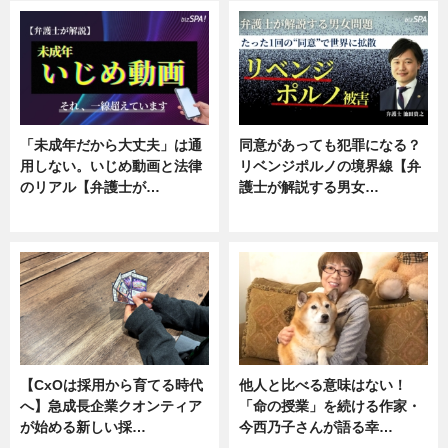
「未成年だから大丈夫」は通
同意があっても犯罪になる？
用しない。いじめ動画と法律
リベンジポルノの境界線【弁
のリアル【弁護士が…
護士が解説する男女…
ニュース, 専門家インタビュー
専門家インタビュー
【CxOは採用から育てる時代
他人と比べる意味はない！
へ】急成長企業クオンティア
「命の授業」を続ける作家・
が始める新しい採…
今西乃子さんが語る幸…