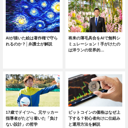
AIが描いた絵は著作権で守ら
将来の薄毛具合をAIで無料シ
れるのか？│弁護士が解説
ミュレーション！手がけたの
は洋ランの世界的…
ニュース
ニュース
sponsored by 河野メリクロン
17歳でドイツへ。元サッカー
ビットコインの価格はなぜ上
指導者がたどり着いた「負け
下する？初心者向けに仕組み
ない設計」の哲学
と運用方法を解説