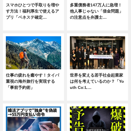
スマホひとつで手取りを増や
多重債務者147万人に急増！
す方法！福利厚生で使えるア
他人事じゃない「借金問題」
プリ「ベネステ確定…
の注意点を弁護士…
企業インタビュー
専門家インタビュー
仕事の疲れを癒やす！タイパ
世界を変える若手社会起業家
重視の海外旅行を実現する
は何を考えているのか？「Yo
「事前予約術」
uth Co:L…
暮らし
スキル