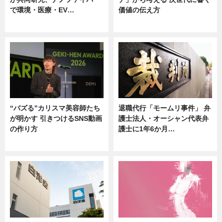
で環境・医療・EV…
価値の伝え方
ニュース
ニュース
“バズる”カリスマ美容師たち
退職代行「モームリ事件」 弁
が明かす 引きつけるSNS動画
護士法人・オーシャン代表弁
の作り方
護士に1年6か月…
ニュース
ニュース