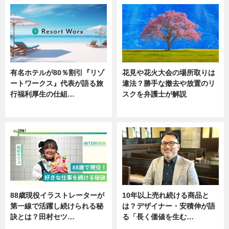
有名ホテルが80％割引『リゾ
花見や花火大会の場所取りは
ートワークス』代表が語る旅
違法？勝手な撤去や放置のリ
行福利厚生の仕組…
スクを弁護士が解説
ニュース
ニュース
88歳現役イラストレーターが
10年以上売れ続ける商品と
第一線で活躍し続けられる秘
は？デザイナー・安積伸が語
訣とは？田村セツ…
る「長く価値を生む…