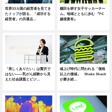
世界33カ国の経営者を見てき
棚田を耕す女子サッカーチー
たトップが語る、「成功する
ム。地域とともに歩む 『FC
経営者」の共通点…
越後妻有』
ニュース
ニュース
「美しくありたい」は贅沢で
値上げ時代に問われる「価格
はない――乳がん経験から見
以上の価値」 Shake Shack
えた社会課題とビジ…
が磨き続…
ニュース
ニュース