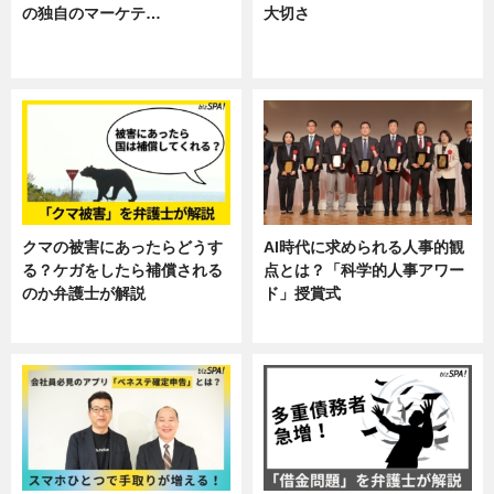
の独自のマーケテ…
大切さ
ニュース, 暮らし
ニュース, 企業インタビュー, 暮ら
し
クマの被害にあったらどうす
AI時代に求められる人事的観
る？ケガをしたら補償される
点とは？「科学的人事アワー
のか弁護士が解説
ド」授賞式
専門家インタビュー
ニュース