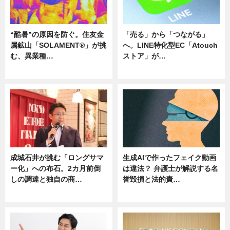
“酷暑”の原因を防ぐ。住友金
「売る」から「つながる」
属鉱山「SOLAMENT®」が挑
へ。LINE特化型EC「Atouch
む、異業種…
ストア」が…
ニュース
ニュース
成城石井が挑む「ロングサマ
生成AIで作ったフェイク動画
ー化」への布石。2カ月前倒
は違法？ 弁護士が解説する名
しの調達と独自の商…
誉毀損と法的責…
ニュース
ニュース