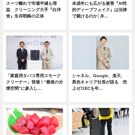
スーツ離れで市場半減も増
未成年にも広がる被害『AI性
益 クリーニング大手『白洋
的ディープフェイク』は法律
舍』生存戦略の正体
で裁けるのか│弁…
企業インタビュー
ニュース
「家庭用タバコ専用スモーク
シャネル、Google、楽天、
クリーナー」登場！“最後の分
異色キャリア社長が語る 売
煙空間”に参入し…
上ゼロECを年…
ニュース
ニュース