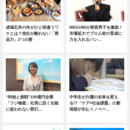
成城石井の冬がひと味違うワ
MEGUMIが美容男子を激励！
ケとは？他社が敵わない「商
市場拡大でプロ人材の育成に
品力」2つの要
力を入れるバン…
グルメ
企業インタビュー
“利他と挑戦”100億円企業
中学生が介護の未来を変え
「フジ物産」社長に訊く伝統
る!?「ケア×社会課題」の新
に捉われない変幻…
発想が生むイノベー…
ニュース
ニュース