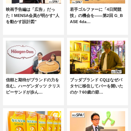
映画予告編は「広告」だっ
若手ゴルファーに「4日間競
た！MENSA会員が明かす“人
技」の機会を——第2回 G_B
を動かす設計図”
ASE 4da…
ニュース
ニュース
信頼と期待がブランドの力を
ブッダブランド CQはなぜパ
生む。ハーゲンダッツ クリス
タヤに移住してバーを開いた
ピーサンドが歩ん…
のか？60歳の節…
ニュース
ニュース