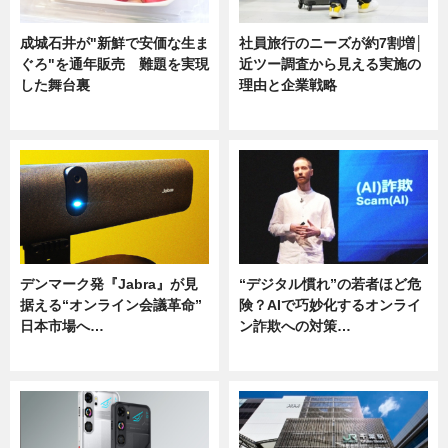
成城石井が"新鮮で安価な生ま
社員旅行のニーズが約7割増│
ぐろ"を通年販売 難題を実現
近ツー調査から見える実施の
した舞台裏
理由と企業戦略
ニュース
ニュース
デンマーク発『Jabra』が見
“デジタル慣れ”の若者ほど危
据える“オンライン会議革命”
険？AIで巧妙化するオンライ
日本市場へ…
ン詐欺への対策…
ニュース
ニュース