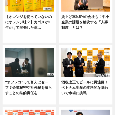
【オレンジを使っていないの
賃上げ率9.5%の会社も！中小
にオレンジ味？】カゴメが2
企業の課題を解決する「人事
年かけて開発した革…
制度」とは？
グルメ, ニュース, 企業インタビュ
ニュース
ー
“オフレコ”って言えばセー
酒税改正でビールに再注目！
フ？企業秘密や社外秘を漏ら
ベトナム生産の本格的な味わ
すことの法的責任を…
いで市場に挑戦
ニュース, 専門家インタビュー
ニュース