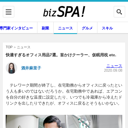
専門家インタビュー
副業
ニュース
グルメ
スキル
ニュース
TOP
快適すぎるオフィス用品7選。首かけクーラー、仮眠用枕 etc.
ニュース
酒井麻里子
企業インタビュー
専門家インタビュー
2020.09.08
テレワーク期間が終了し、在宅勤務からオフィスに戻ったとい
う人も多いのではないだろうか。在宅勤務中であれば、エアコン
副業
ニュース
を自分の好きな温度に設定したり、いつでも冷蔵庫から冷えたド
リンクを出したりできたが、オフィスに戻るとそうもいかない。
グルメ
スキル