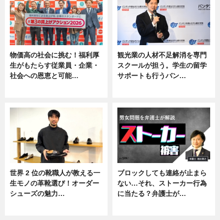
物価高の社会に挑む！福利厚
観光業の人材不足解消を専門
生がもたらす従業員・企業・
スクールが担う。学生の留学
社会への恩恵と可能…
サポートも行うバン…
ニュース
ニュース, 企業インタビュー
世界 2 位の靴職人が教える一
ブロックしても連絡が止まら
生モノの革靴選び！オーダー
ない…それ、ストーカー行為
シューズの魅力…
に当たる？弁護士が…
ニュース, 専門家インタビュー
ニュース, 専門家インタビュー