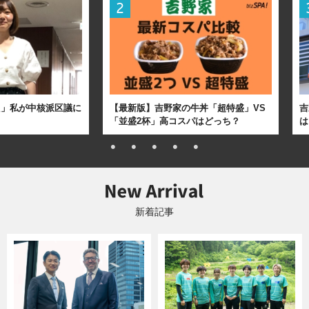
た」私が中核派区議に
【最新版】吉野家の牛丼「超特盛」VS
吉
「並盛2杯」高コスパはどっち？
は
新着記事