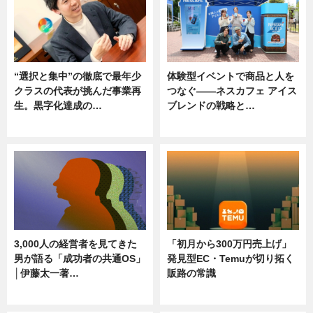
“選択と集中”の徹底で最年少
体験型イベントで商品と人を
クラスの代表が挑んだ事業再
つなぐ――ネスカフェ アイス
生。黒字化達成の…
ブレンドの戦略と…
ニュース
ニュース
3,000人の経営者を見てきた
「初月から300万円売上げ」
男が語る「成功者の共通OS」
発見型EC・Temuが切り拓く
│伊藤太一著…
販路の常識
ニュース
ニュース