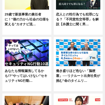
29歳で新規事業の責任者
恋人との性行為でも犯罪にな
に！“個の力から社会の仕様を
る？「不同意性交等罪」を解
変える”カオナビ流…
説【弁護士に聞く男…
企業インタビュー
専門家インタビュー
あなたも情報漏洩してるか
働き盛りほど危ない「脳梗
も!?“やってはいけない”セキ
塞」──リクルート出身社長が
ュリティNG行動…
挑む“命のタイムリ…
専門家インタビュー
企業インタビュー