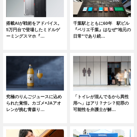
搭載AIが戦術をアドバイス。
千葉駅とともに60年 駅ビル
5万円台で登場したミドルゲ
『ペリエ千葉』はなぜ"地元の
ーミングスマホ『…
日常"であり続…
ニュース
ニュース
究極のりんごジュースに込め
「トイレが混んでるから異性
られた覚悟。カゴメ×JAアオ
用へ」はアリ？ナシ？犯罪の
レンが挑む青森り…
可能性を弁護士が解…
ニュース
ニュース, 専門家インタビュー