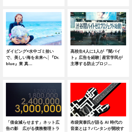
専門家インタビュー
ニュース
ダイビング×水中ゴミ拾い
高校生4人に1人が『闇バイ
で、美しい海を未来へ│『Dr.
ト』広告を経験│産官学民が
blue』東 真…
主導する防止プロジ…
ニュース
ニュース
「借金減らせます」ネット広
布袋寅泰氏が語る AI 時代の
告の影 広がる債務整理トラ
音楽とは？バンタンが開校す