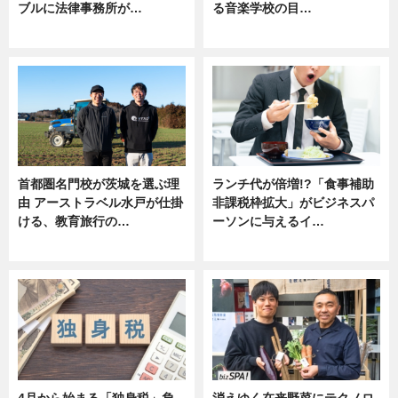
ブルに法律事務所が…
る音楽学校の目…
ニュース
ニュース
首都圏名門校が茨城を選ぶ理
ランチ代が倍増!?「食事補助
由 アーストラベル水戸が仕掛
非課税枠拡大」がビジネスパ
ける、教育旅行の…
ーソンに与えるイ…
ニュース
ニュース
4月から始まる「独身税」負
消えゆく在来野菜にテクノロ