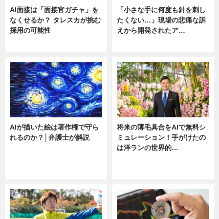
AI面接は「面接官ガチャ」を
「小さな手に何度も針を刺し
なくせるか？ タレスカが挑む
たくない…」現場の悲痛な訴
採用の可能性
えから開発されたア…
ニュース
ニュース
AIが描いた絵は著作権で守ら
将来の薄毛具合をAIで無料シ
れるのか？│弁護士が解説
ミュレーション！手がけたの
は洋ランの世界的…
ニュース
ニュース
sponsored by 河野メリクロン