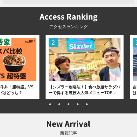
アクセスランキング
牛丼「超特盛」VS
【シズラー攻略法！】食べ放題サラダバ
吉
パはどっち？
ーで得する裏技＆人気メニューTOP…
は
新着記事