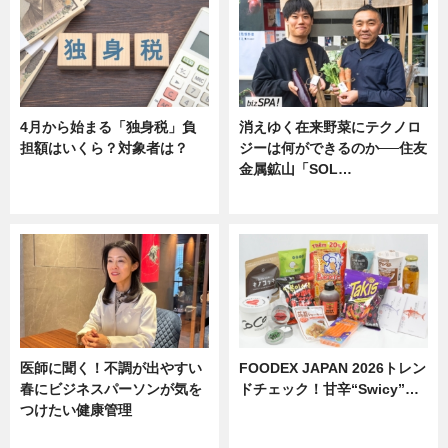
4月から始まる「独身税」負
消えゆく在来野菜にテクノロ
担額はいくら？対象者は？
ジーは何ができるのか──住友
金属鉱山「SOL…
ニュース
ニュース
医師に聞く！不調が出やすい
FOODEX JAPAN 2026トレン
春にビジネスパーソンが気を
ドチェック！甘辛“Swicy”…
つけたい健康管理
ニュース
ニュース