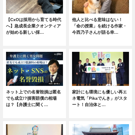
【CxOは採用から育てる時代
他人と比べる意味はない！
へ】急成長企業クオンティア
「命の授業」を続ける作家・
が始める新しい採…
今西乃子さんが語る幸…
ニュース
専門家インタビュー
ネット上での名誉毀損は匿名
家計にも環境にも優しい再エ
でも成立!?損害賠償の相場
ネ電気「Pikaでんき」がスタ
は？【弁護士に聞く…
ート！自治体と…
専門家インタビュー
ニュース