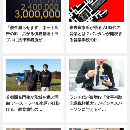
「借金減らせます」ネット広
布袋寅泰氏が語る AI 時代の
告の影 広がる債務整理トラ
音楽とは？バンタンが開校す
ブルに法律事務所が…
る音楽学校の目…
ニュース
ニュース
首都圏名門校が茨城を選ぶ理
ランチ代が倍増!?「食事補助
由 アーストラベル水戸が仕掛
非課税枠拡大」がビジネスパ
ける、教育旅行の…
ーソンに与えるイ…
ニュース
ニュース