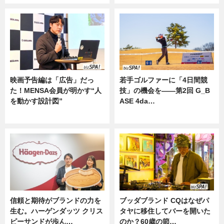
映画予告編は「広告」だっ
若手ゴルファーに「4日間競
た！MENSA会員が明かす“人
技」の機会を——第2回 G_B
を動かす設計図”
ASE 4da…
ニュース
ニュース
信頼と期待がブランドの力を
ブッダブランド CQはなぜパ
生む。ハーゲンダッツ クリス
タヤに移住してバーを開いた
ピーサンドが歩ん…
のか？60歳の節…