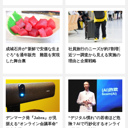
ニュース
ニュース
成城石井が"新鮮で安価な生ま
社員旅行のニーズが約7割増│
ぐろ"を通年販売 難題を実現
近ツー調査から見える実施の
した舞台裏
理由と企業戦略
ニュース
ニュース
デンマーク発『Jabra』が見
“デジタル慣れ”の若者ほど危
据える“オンライン会議革命”
険？AIで巧妙化するオンライ