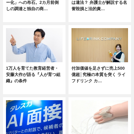
ー化」への布石。2カ月前倒
は違法？ 弁護士が解説する名
しの調達と独自の商…
誉毀損と法的責…
ニュース
ニュース
1万人を育てた教育経営者・
付加価値を足さずに売上500
安藤大作が語る『人が育つ組
億超│究極の本質を突く ライ
織』の条件
フドリンク カ…
ニュース
ニュース