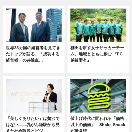
世界33カ国の経営者を見てき
棚田を耕す女子サッカーチー
たトップが語る、「成功する
ム。地域とともに歩む 『FC
経営者」の共通点…
越後妻有』
ニュース
ニュース
「美しくありたい」は贅沢で
値上げ時代に問われる「価格
はない――乳がん経験から見
以上の価値」 Shake Shack
えた社会課題とビジ…
が磨き続…