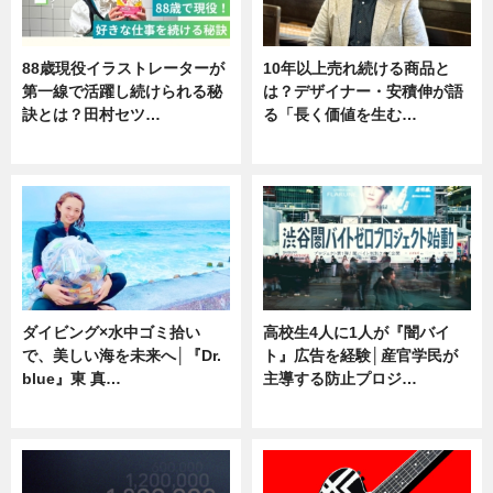
88歳現役イラストレーターが
10年以上売れ続ける商品と
第一線で活躍し続けられる秘
は？デザイナー・安積伸が語
訣とは？田村セツ…
る「長く価値を生む…
専門家インタビュー
ニュース
ダイビング×水中ゴミ拾い
高校生4人に1人が『闇バイ
で、美しい海を未来へ│『Dr.
ト』広告を経験│産官学民が
blue』東 真…
主導する防止プロジ…
ニュース
ニュース