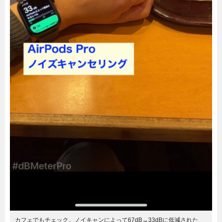
カフェでもチェック。ノイキャンによって67dB→33dBに低減された