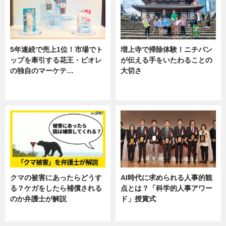
5年連続で売上1位！市場でト
増上寺で掃除体験！ニチバン
ップを牽引する花王・ビオレ
が伝える手をいたわることの
の独自のマーケテ…
大切さ
ニュース, 暮らし
ニュース, 企業インタビュー, 暮ら
し
クマの被害にあったらどうす
AI時代に求められる人事的観
る？ケガをしたら補償される
点とは？「科学的人事アワー
のか弁護士が解説
ド」授賞式
専門家インタビュー
ニュース