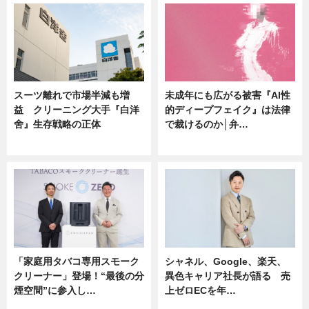
スーツ離れで市場半減も増
未成年にも広がる被害『AI性
益 クリーニング大手『白洋
的ディープフェイク』は法律
舍』生存戦略の正体
で裁けるのか│弁…
企業インタビュー
ニュース
「家庭用タバコ専用スモーク
シャネル、Google、楽天、
クリーナー」登場！“最後の分
異色キャリア社長が語る 売
煙空間”に参入し…
上ゼロECを年…