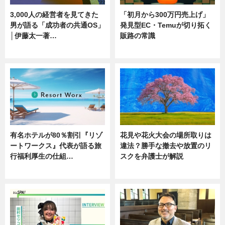
3,000人の経営者を見てきた
「初月から300万円売上げ」
男が語る「成功者の共通OS」
発見型EC・Temuが切り拓く
│伊藤太一著…
販路の常識
ニュース
ニュース
有名ホテルが80％割引『リゾ
花見や花火大会の場所取りは
ートワークス』代表が語る旅
違法？勝手な撤去や放置のリ
行福利厚生の仕組…
スクを弁護士が解説
ニュース
ニュース