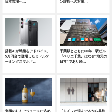
日本市場へ…
ン詐欺への対策…
ニュース
ニュース
搭載AIが戦術をアドバイス。
千葉駅とともに60年 駅ビル
5万円台で登場したミドルゲ
『ペリエ千葉』はなぜ"地元の
ーミングスマホ『…
日常"であり続…
ニュース
ニュース
究極のりんごジュースに込め
「トイレが混んでるから異性