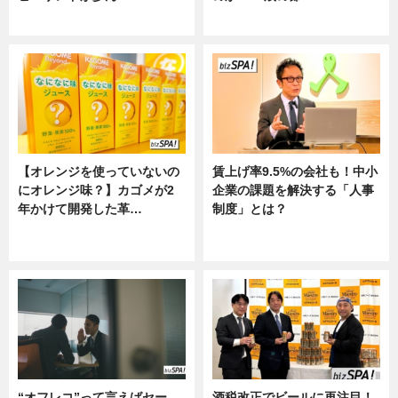
ニュース
ニュース
【オレンジを使っていないの
賃上げ率9.5%の会社も！中小
にオレンジ味？】カゴメが2
企業の課題を解決する「人事
年かけて開発した革…
制度」とは？
グルメ, ニュース, 企業インタビュ
ニュース
ー
“オフレコ”って言えばセー
酒税改正でビールに再注目！