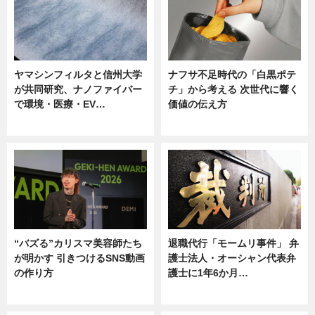
ヤマシンフィルタと信州大学
ナフサ不足時代の「白黒ポテ
が共同研究、ナノファイバー
チ」から考える 次世代に響く
で環境・医療・EV…
価値の伝え方
ニュース
ニュース
“バズる”カリスマ美容師たち
退職代行「モームリ事件」 弁
が明かす 引きつけるSNS動画
護士法人・オーシャン代表弁
の作り方
護士に1年6か月…
ニュース
ニュース