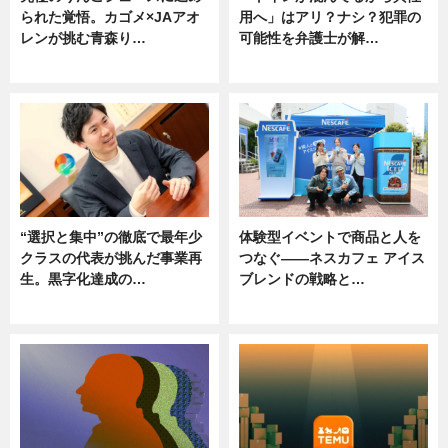
られた覚悟。カゴメ×JAアオ
用へ」はアリ？ナシ？犯罪の
レンが挑む青森り…
可能性を弁護士が解…
ニュース
ニュース, 専門家インタビュー
“選択と集中”の徹底で最年少
体験型イベントで商品と人を
クラスの代表が挑んだ事業再
つなぐ――ネスカフェ アイス
生。黒字化達成の…
ブレンドの戦略と…
ニュース
ニュース