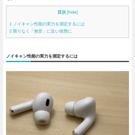
目次
[
hide
]
1
ノイキャン性能の実力を測定するには
2
限りなく「無音」に近い状態に
ノイキャン性能の実力を測定するには