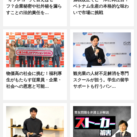
フ？企業秘密や社外秘を漏ら
ベトナム生産の本格的な味わ
すことの法的責任を…
いで市場に挑戦
ニュース, 専門家インタビュー
ニュース
物価高の社会に挑む！福利厚
観光業の人材不足解消を専門
生がもたらす従業員・企業・
スクールが担う。学生の留学
社会への恩恵と可能…
サポートも行うバン…
ニュース
ニュース, 企業インタビュー