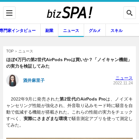
専門家インタビュー
副業
ニュース
グルメ
スキル
ニュース
TOP
ほぼ4万円の第2世代AirPods Proは買いか？「ノイキャン機能」
の実力を検証してみた
企業インタビュー
専門家インタビュー
ニュース
酒井麻里子
2022.11.24
2022年9月に発売された
第2世代のAirPods Pro
は、ノイズキ
副業
ニュース
ャンセリング性能が強化され、外音取り込みモード時に騒音を自
動で低減する機能が搭載された。これらの性能の実力をチェック
すべく、
実際にさまざまな環境
で騒音測定アプリを使って測定し
てみた。
グルメ
スキル