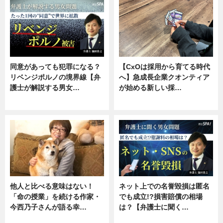
同意があっても犯罪になる？
【CxOは採用から育てる時代
リベンジポルノの境界線【弁
へ】急成長企業クオンティア
護士が解説する男女…
が始める新しい採…
専門家インタビュー
ニュース
他人と比べる意味はない！
ネット上での名誉毀損は匿名
「命の授業」を続ける作家・
でも成立!?損害賠償の相場
今西乃子さんが語る幸…
は？【弁護士に聞く…
専門家インタビュー
専門家インタビュー