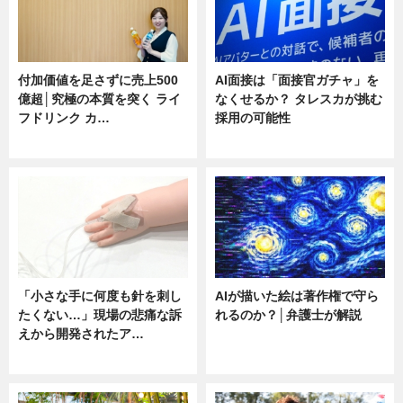
付加価値を足さずに売上500
AI面接は「面接官ガチャ」を
億超│究極の本質を突く ライ
なくせるか？ タレスカが挑む
フドリンク カ…
採用の可能性
ニュース
ニュース
「小さな手に何度も針を刺し
AIが描いた絵は著作権で守ら
たくない…」現場の悲痛な訴
れるのか？│弁護士が解説
えから開発されたア…
ニュース
ニュース