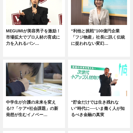
MEGUMIが美容男子を激励！
“利他と挑戦”100億円企業
市場拡大でプロ人材の育成に
「フジ物産」社長に訊く伝統
力を入れるバン…
に捉われない変幻…
企業インタビュー
ニュース
中学生が介護の未来を変え
“貯金だけでは生き残れな
る!?「ケア×社会課題」の新
い”時代に──いま働く人が知
発想が生むイノベー…
るべき金融の真実
ニュース
企業インタビュー