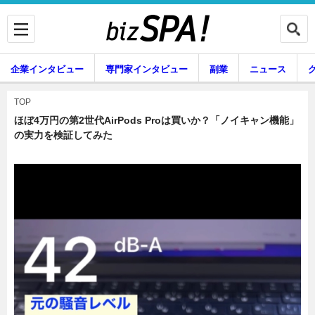
企業インタビュー
専門家インタビュー
副業
ニュース
暮らし
エンタメ
TOP
ほぼ4万円の第2世代AirPods Proは買いか？「ノイキャン機能」
の実力を検証してみた
企業インタビュー
専門家インタビュー
副業
ニュース
グルメ
スキル