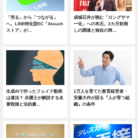
「売る」から「つながる」
成城石井が挑む「ロングサマ
へ。LINE特化型EC「Atouch
ー化」への布石。2カ月前倒
ストア」が…
しの調達と独自の商…
ニュース
ニュース
生成AIで作ったフェイク動画
1万人を育てた教育経営者・
は違法？ 弁護士が解説する名
安藤大作が語る『人が育つ組
誉毀損と法的責…
織』の条件
ニュース
ニュース