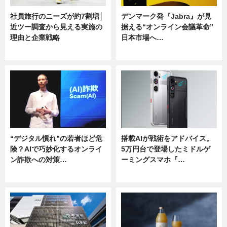
社員旅行のニーズが約7割増│
デンマーク発『Jabra』が見
近ツー調査から見える実施の
据える“オンライン会議革命”
理由と企業戦略
日本市場へ…
ニュース
ニュース
“デジタル慣れ”の若者ほど危
搭載AIが戦術をアドバイス。
険？AIで巧妙化するオンライ
5万円台で登場したミドルゲ
ン詐欺への対策…
ーミングスマホ『…
ニュース
ニュース