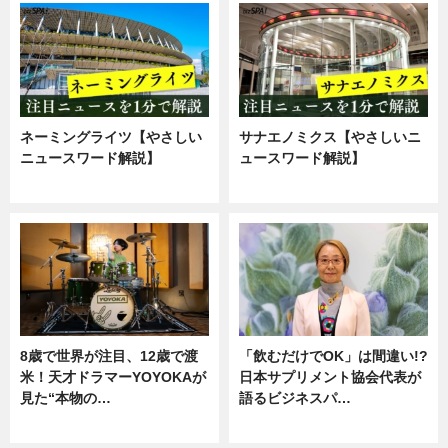
ネーミングライツ【やさしい
サナエノミクス【やさしいニ
ニュースワード解説】
ュースワード解説】
ニュース
ニュース
8歳で世界が注目、12歳で渡
「飲むだけでOK」は間違い!?
米！天才ドラマーYOYOKAが
日本サプリメント協会代表が
見た“本物の…
語るビジネスパ…
エンタメ
ニュース