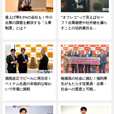
賃上げ率9.5%の会社も！中小
“オフレコ”って言えばセー
企業の課題を解決する「人事
フ？企業秘密や社外秘を漏ら
制度」とは？
すことの法的責任を…
ニュース
ニュース, 専門家インタビュー
酒税改正でビールに再注目！
物価高の社会に挑む！福利厚
ベトナム生産の本格的な味わ
生がもたらす従業員・企業・
いで市場に挑戦
社会への恩恵と可能…
ニュース
ニュース