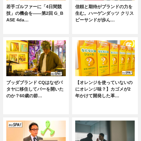
若手ゴルファーに「4日間競
信頼と期待がブランドの力を
技」の機会を——第2回 G_B
生む。ハーゲンダッツ クリス
ASE 4da…
ピーサンドが歩ん…
ニュース
ニュース
ブッダブランド CQはなぜパ
【オレンジを使っていないの
タヤに移住してバーを開いた
にオレンジ味？】カゴメが2
のか？60歳の節…
年かけて開発した革…
ニュース
グルメ, ニュース, 企業インタビュ
ー