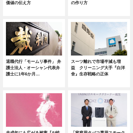
価値の伝え方
の作り方
ニュース
ニュース
退職代行「モームリ事件」 弁
スーツ離れで市場半減も増
護士法人・オーシャン代表弁
益 クリーニング大手『白洋
護士に1年6か月…
舍』生存戦略の正体
ニュース
企業インタビュー
未成年にも広がる被害『AI性
「家庭用タバコ専用スモーク