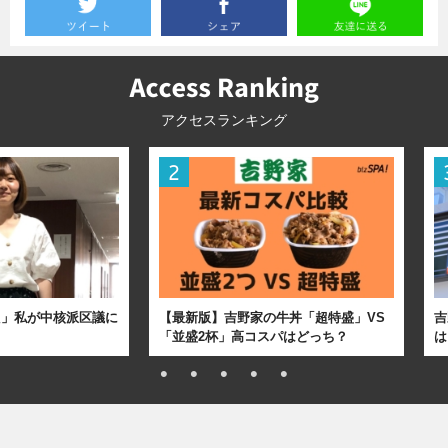
アクセスランキング
た」私が中核派区議に
【最新版】吉野家の牛丼「超特盛」VS
吉
「並盛2杯」高コスパはどっち？
は