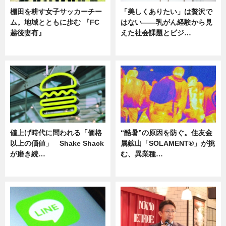
棚田を耕す女子サッカーチー
「美しくありたい」は贅沢で
ム。地域とともに歩む 『FC
はない――乳がん経験から見
越後妻有』
えた社会課題とビジ…
ニュース
ニュース
値上げ時代に問われる「価格
“酷暑”の原因を防ぐ。住友金
以上の価値」 Shake Shack
属鉱山「SOLAMENT®」が挑
が磨き続…
む、異業種…
ニュース
ニュース