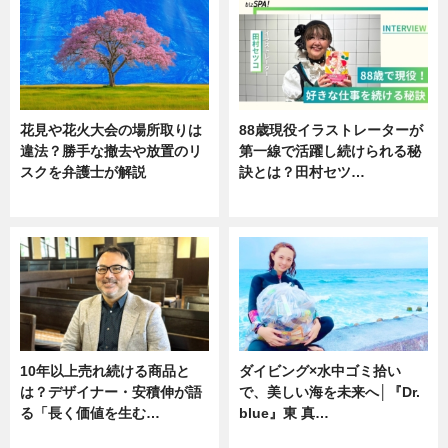
花見や花火大会の場所取りは
88歳現役イラストレーターが
違法？勝手な撤去や放置のリ
第一線で活躍し続けられる秘
スクを弁護士が解説
訣とは？田村セツ…
ニュース
専門家インタビュー
10年以上売れ続ける商品と
ダイビング×水中ゴミ拾い
は？デザイナー・安積伸が語
で、美しい海を未来へ│『Dr.
る「長く価値を生む…
blue』東 真…
ニュース
ニュース