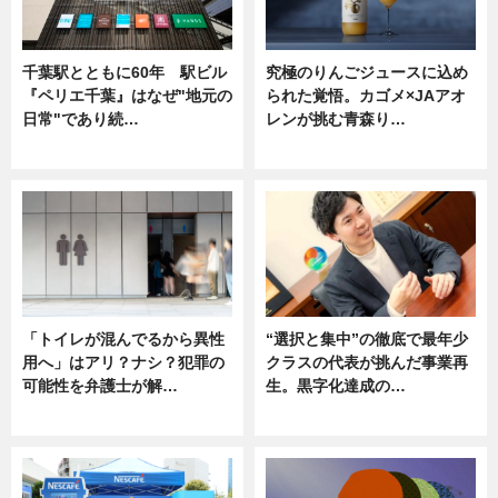
千葉駅とともに60年 駅ビル
究極のりんごジュースに込め
『ペリエ千葉』はなぜ"地元の
られた覚悟。カゴメ×JAアオ
日常"であり続…
レンが挑む青森り…
ニュース
ニュース
「トイレが混んでるから異性
“選択と集中”の徹底で最年少
用へ」はアリ？ナシ？犯罪の
クラスの代表が挑んだ事業再
可能性を弁護士が解…
生。黒字化達成の…
ニュース, 専門家インタビュー
ニュース