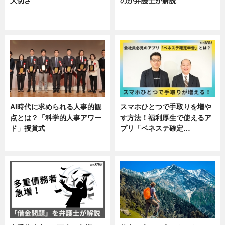
大切さ
のか弁護士が解説
ニュース, 企業インタビュー, 暮ら
専門家インタビュー
し
AI時代に求められる人事的観
スマホひとつで手取りを増や
点とは？「科学的人事アワー
す方法！福利厚生で使えるア
ド」授賞式
プリ「ベネステ確定…
ニュース
企業インタビュー