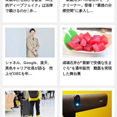
的ディープフェイク』は法律
クリーナー」登場！“最後の分
で裁けるのか│弁…
煙空間”に参入し…
ニュース
ニュース
シャネル、Google、楽天、
成城石井が"新鮮で安価な生ま
異色キャリア社長が語る 売
ぐろ"を通年販売 難題を実現
上ゼロECを年…
した舞台裏
ニュース
ニュース