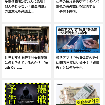
多重債務者147万人に急増！
仕事の疲れを癒やす！タイパ
他人事じゃない「借金問題」
重視の海外旅行を実現する
の注意点を弁護士…
「事前予約術」
専門家インタビュー
暮らし
世界を変える若手社会起業家
婚活アプリで独身偽装の男性
は何を考えているのか？「Yo
に55万円支払い命令！「貞操
uth Co:L…
権」とは何かを弁…
スキル
専門家インタビュー