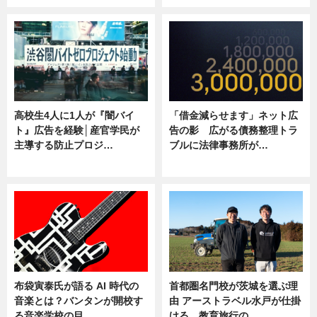
高校生4人に1人が『闇バイ
「借金減らせます」ネット広
ト』広告を経験│産官学民が
告の影 広がる債務整理トラ
主導する防止プロジ…
ブルに法律事務所が…
ニュース
ニュース
布袋寅泰氏が語る AI 時代の
首都圏名門校が茨城を選ぶ理
音楽とは？バンタンが開校す
由 アーストラベル水戸が仕掛
る音楽学校の目…
ける、教育旅行の…