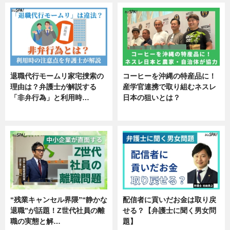
退職代行モームリ家宅捜索の
コーヒーを沖縄の特産品に！
理由は？弁護士が解説する
産学官連携で取り組むネスレ
「非弁行為」と利用時…
日本の狙いとは？
専門家インタビュー
企業インタビュー
“残業キャンセル界隈”“静かな
配信者に貢いだお金は取り戻
退職”が話題！Z世代社員の離
せる？【弁護士に聞く男女問
職の実態と解…
題】