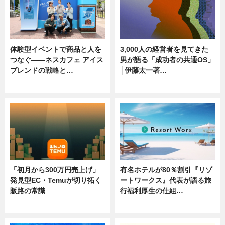
体験型イベントで商品と人を
3,000人の経営者を見てきた
つなぐ――ネスカフェ アイス
男が語る「成功者の共通OS」
ブレンドの戦略と…
│伊藤太一著…
ニュース
ニュース
「初月から300万円売上げ」
有名ホテルが80％割引『リゾ
発見型EC・Temuが切り拓く
ートワークス』代表が語る旅
販路の常識
行福利厚生の仕組…
ニュース
ニュース