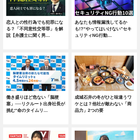
恋人との性行為でも犯罪にな
あなたも情報漏洩してるか
る？「不同意性交等罪」を解
も!?“やってはいけない”セキ
説【弁護士に聞く男…
ュリティNG行動…
専門家インタビュー
専門家インタビュー
働き盛りほど危ない「脳梗
成城石井の冬がひと味違うワ
塞」──リクルート出身社長が
ケとは？他社が敵わない「商
挑む“命のタイムリ…
品力」2つの要
企業インタビュー
グルメ