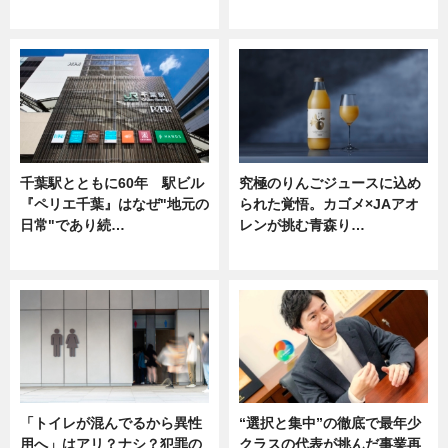
ニュース
ニュース
千葉駅とともに60年 駅ビル
究極のりんごジュースに込め
『ペリエ千葉』はなぜ"地元の
られた覚悟。カゴメ×JAアオ
日常"であり続…
レンが挑む青森り…
ニュース
ニュース
「トイレが混んでるから異性
“選択と集中”の徹底で最年少
用へ」はアリ？ナシ？犯罪の
クラスの代表が挑んだ事業再