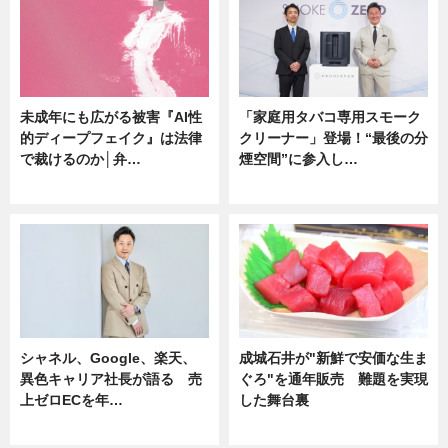
未成年にも広がる被害『AI性
「家庭用タバコ専用スモーク
的ディープフェイク』は法律
クリーナー」登場！“最後の分
で裁けるのか│弁…
煙空間”に参入し…
ニュース
ニュース
シャネル、Google、楽天、
成城石井が"新鮮で安価な生ま
異色キャリア社長が語る 売
ぐろ"を通年販売 難題を実現
上ゼロECを年…
した舞台裏
ニュース
ニュース