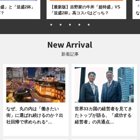
盛」と「並盛2杯」
【最新版】吉野家の牛丼「超特盛」VS
「
パ？
「並盛2杯」高コスパはどっち？
な
新着記事
なぜ、丸の内は「働きたい
世界33カ国の経営者を見てき
街」に選ばれ続けるのか？出
たトップが語る、「成功する
社回帰で求められる“…
経営者」の共通点…
ニュース
ニュース