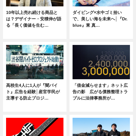
10年以上売れ続ける商品と
ダイビング×水中ゴミ拾い
は？デザイナー・安積伸が語
で、美しい海を未来へ│『Dr.
る「長く価値を生む…
blue』東 真…
ニュース
ニュース
高校生4人に1人が『闇バイ
「借金減らせます」ネット広
ト』広告を経験│産官学民が
告の影 広がる債務整理トラ
主導する防止プロジ…
ブルに法律事務所が…
ニュース
ニュース