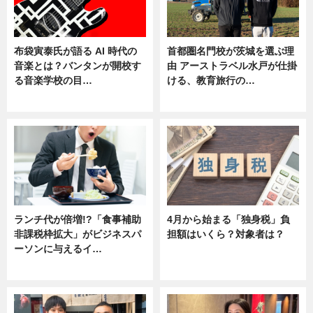
布袋寅泰氏が語る AI 時代の
首都圏名門校が茨城を選ぶ理
音楽とは？バンタンが開校す
由 アーストラベル水戸が仕掛
る音楽学校の目…
ける、教育旅行の…
ニュース
ニュース
ランチ代が倍増!?「食事補助
4月から始まる「独身税」負
非課税枠拡大」がビジネスパ
担額はいくら？対象者は？
ーソンに与えるイ…
ニュース
ニュース