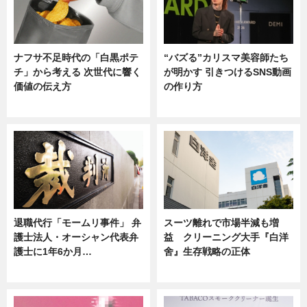
ナフサ不足時代の「白黒ポテ
“バズる”カリスマ美容師たち
チ」から考える 次世代に響く
が明かす 引きつけるSNS動画
価値の伝え方
の作り方
ニュース
ニュース
退職代行「モームリ事件」 弁
スーツ離れで市場半減も増
護士法人・オーシャン代表弁
益 クリーニング大手『白洋
護士に1年6か月…
舍』生存戦略の正体
ニュース
企業インタビュー