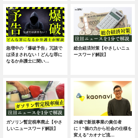
急増中の「爆破予告」冗談で
総合経済対策【やさしいニュ
は済まされない！どんな罪に
ースワード解説】
なるか弁護士に聞い…
ニュース
専門家インタビュー
ガソリン暫定税率廃止【やさ
29歳で新規事業の責任者
しいニュースワード解説】
に！“個の力から社会の仕様を
変える”カオナビ流…
ニュース