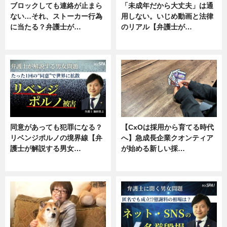
ブロックしても連絡が止まら
「未成年だから大丈夫」は通
ない…それ、ストーカー行為
用しない。いじめ動画と法律
に当たる？弁護士が…
のリアル【弁護士が…
ニュース, 専門家インタビュー
ニュース, 専門家インタビュー
同意があっても犯罪になる？
【CxOは採用から育てる時代
リベンジポルノの境界線【弁
へ】急成長企業クオンティア
護士が解説する男女…
が始める新しい採…
専門家インタビュー
ニュース