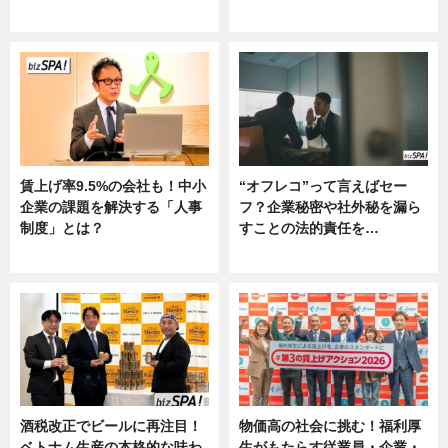
ニュース
グルメ, ニュース, 企業インタビュ
ー
賃上げ率9.5%の会社も！中小
“オフレコ”って言えばセー
企業の課題を解決する「人事
フ？企業秘密や社外秘を漏ら
制度」とは？
すことの法的責任を…
ニュース
ニュース, 専門家インタビュー
酒税改正でビールに再注目！
物価高の社会に挑む！福利厚
ベトナム生産の本格的な味わ
生がもたらす従業員・企業・