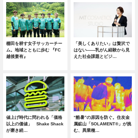
棚田を耕す女子サッカーチー
「美しくありたい」は贅沢で
ム。地域とともに歩む 『FC
はない――乳がん経験から見
越後妻有』
えた社会課題とビジ…
ニュース
ニュース
値上げ時代に問われる「価格
“酷暑”の原因を防ぐ。住友金
以上の価値」 Shake Shack
属鉱山「SOLAMENT®」が挑
が磨き続…
む、異業種…