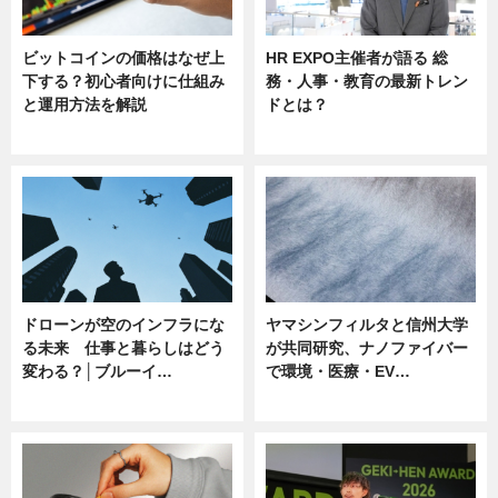
ビットコインの価格はなぜ上
HR EXPO主催者が語る 総
下する？初心者向けに仕組み
務・人事・教育の最新トレン
と運用方法を解説
ドとは？
ニュース
ニュース
ドローンが空のインフラにな
ヤマシンフィルタと信州大学
る未来 仕事と暮らしはどう
が共同研究、ナノファイバー
変わる？│ブルーイ…
で環境・医療・EV…
ニュース
ニュース