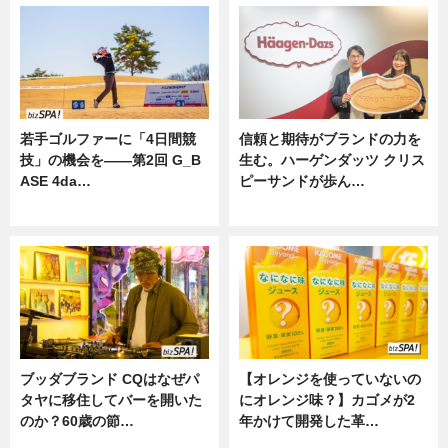
若手ゴルファーに「4日間競
信頼と期待がブランドの力を
技」の機会を——第2回 G_B
生む。ハーゲンダッツ クリス
ASE 4da…
ピーサンドが歩ん…
ニュース
ニュース
ブッダブランド CQはなぜパ
【オレンジを使っていないの
タヤに移住してバーを開いた
にオレンジ味？】カゴメが2
のか？60歳の節…
年かけて開発した革…