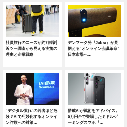
社員旅行のニーズが約7割増│
デンマーク発『Jabra』が見
近ツー調査から見える実施の
据える“オンライン会議革命”
理由と企業戦略
日本市場へ…
ニュース
ニュース
“デジタル慣れ”の若者ほど危
搭載AIが戦術をアドバイス。
険？AIで巧妙化するオンライ
5万円台で登場したミドルゲ
ン詐欺への対策…
ーミングスマホ『…