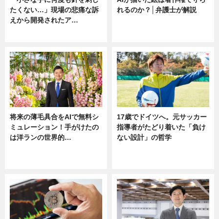
たくない…」現場の悲痛な訴
れるのか？│弁護士が解説
えから開発されたア…
ニュース
ニュース
将来の薄毛具合をAIで無料シ
17歳でドイツへ。元サッカー
ミュレーション！手がけたの
指導者がたどり着いた「負け
は洋ランの世界的…
ない設計」の哲学
ニュース
ニュース
sponsored by 河野メリクロン