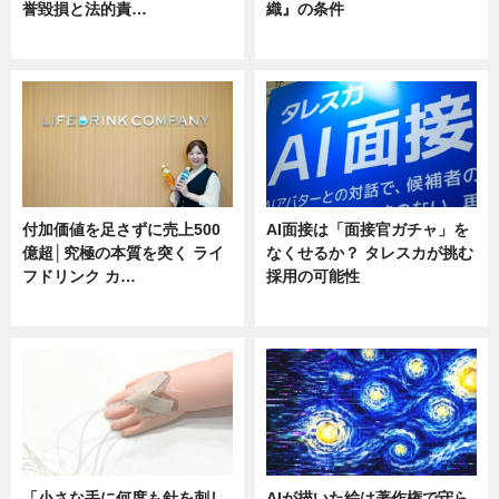
誉毀損と法的責…
織』の条件
ニュース
ニュース
付加価値を足さずに売上500
AI面接は「面接官ガチャ」を
億超│究極の本質を突く ライ
なくせるか？ タレスカが挑む
フドリンク カ…
採用の可能性
ニュース
ニュース
「小さな手に何度も針を刺し
AIが描いた絵は著作権で守ら