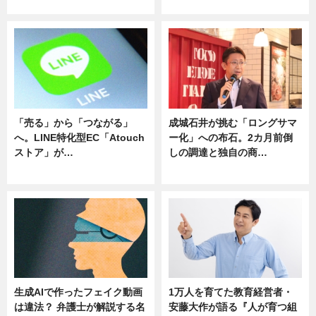
ニュース
ニュース
「売る」から「つながる」
成城石井が挑む「ロングサマ
へ。LINE特化型EC「Atouch
ー化」への布石。2カ月前倒
ストア」が…
しの調達と独自の商…
ニュース
ニュース
生成AIで作ったフェイク動画
1万人を育てた教育経営者・
は違法？ 弁護士が解説する名
安藤大作が語る『人が育つ組