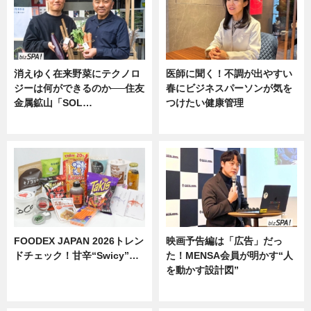
消えゆく在来野菜にテクノロ
医師に聞く！不調が出やすい
ジーは何ができるのか──住友
春にビジネスパーソンが気を
金属鉱山「SOL…
つけたい健康管理
ニュース
ニュース
FOODEX JAPAN 2026トレン
映画予告編は「広告」だっ
ドチェック！甘辛“Swicy”…
た！MENSA会員が明かす“人
を動かす設計図”
ニュース
ニュース