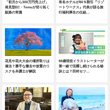
「初月から300万円売上げ」
有名ホテルが80％割引『リゾ
発見型EC・Temuが切り拓く
ートワークス』代表が語る旅
販路の常識
行福利厚生の仕組…
ニュース
ニュース
花見や花火大会の場所取りは
88歳現役イラストレーターが
違法？勝手な撤去や放置のリ
第一線で活躍し続けられる秘
スクを弁護士が解説
訣とは？田村セツ…
ニュース
専門家インタビュー