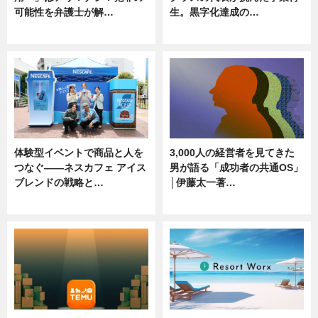
可能性を弁護士が解…
生。黒字化達成の…
ニュース, 専門家インタビュー
ニュース
体験型イベントで商品と人を
3,000人の経営者を見てきた
つなぐ――ネスカフェ アイス
男が語る「成功者の共通OS」
ブレンドの戦略と…
│伊藤太一著…
ニュース
ニュース