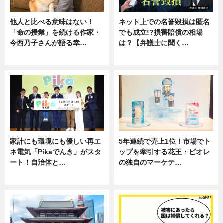
他人と比べる意味はない！
ネット上での名誉毀損は匿名
「命の授業」を続ける作家・
でも成立!?損害賠償の相場
今西乃子さんが語る幸…
は？【弁護士に聞く…
専門家インタビュー
専門家インタビュー
家計にも環境にも優しい再エ
5年連続で売上1位！市場でト
ネ電気「Pikaでんき」がスタ
ップを牽引する花王・ビオレ
ート！自治体と…
の独自のマーケテ…
ニュース
ニュース, 暮らし