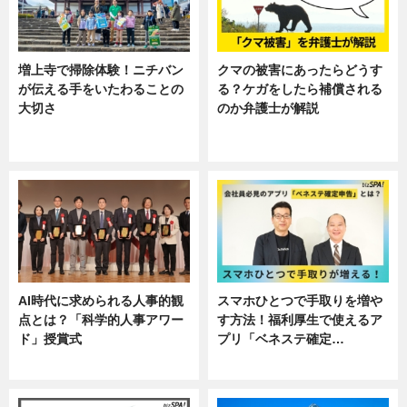
増上寺で掃除体験！ニチバン
クマの被害にあったらどうす
が伝える手をいたわることの
る？ケガをしたら補償される
大切さ
のか弁護士が解説
ニュース, 企業インタビュー, 暮ら
専門家インタビュー
し
AI時代に求められる人事的観
スマホひとつで手取りを増や
点とは？「科学的人事アワー
す方法！福利厚生で使えるア
ド」授賞式
プリ「ベネステ確定…
ニュース
企業インタビュー