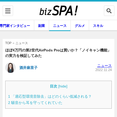
専門家インタビュー
副業
ニュース
グルメ
スキル
ニュース
TOP
ほぼ4万円の第2世代AirPods Proは買いか？「ノイキャン機能」
の実力を検証してみた
企業インタビュー
専門家インタビュー
ニュース
酒井麻里子
2022.11.24
副業
ニュース
目次
[
hide
]
1
「適応型環境音除去」はどのくらい低減される？
2
騒音から耳を守ってくれていた
グルメ
スキル