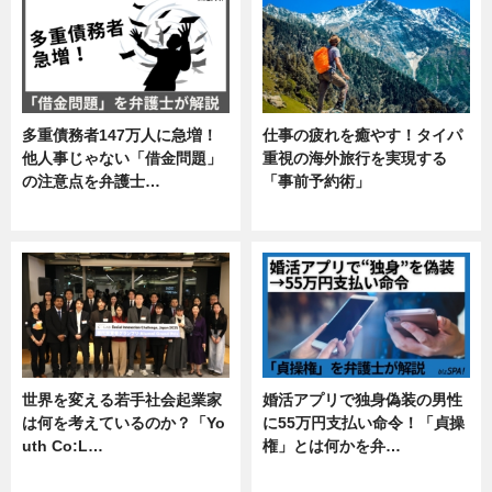
多重債務者147万人に急増！
仕事の疲れを癒やす！タイパ
他人事じゃない「借金問題」
重視の海外旅行を実現する
の注意点を弁護士…
「事前予約術」
専門家インタビュー
暮らし
世界を変える若手社会起業家
婚活アプリで独身偽装の男性
は何を考えているのか？「Yo
に55万円支払い命令！「貞操
uth Co:L…
権」とは何かを弁…
スキル
専門家インタビュー