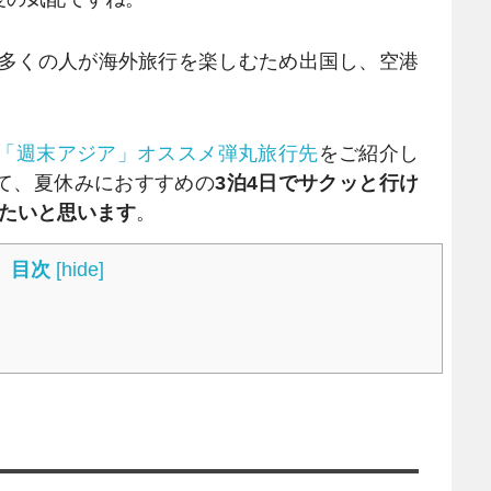
多くの人が海外旅行を楽しむため出国し、空港
る「週末アジア」オススメ弾丸旅行先
をご紹介し
て、夏休みにおすすめの
3泊4日でサクッと行け
したいと思います
。
目次
[
hide
]
」
」