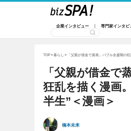
企業インタビュー
専門家インタビ
TOP
暮らし
「父親が借金で蒸発」バブル全盛期の狂
「父親が借金で
狂乱を描く漫画。
半生”＜漫画＞
橋本未来