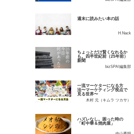
週末に読みたい本の話
H.Nack
ちょっとだけ賢くなれるか
も。四半世紀前（25年前）
新聞
bizSPA!編集部
一流マーケターになる方
法〜マーケティング視点で
見る世界〜
木村 元（キムラ ツカサ）
ハズレなし。困った時の
「町中華＆焼肉屋」
中山秀明