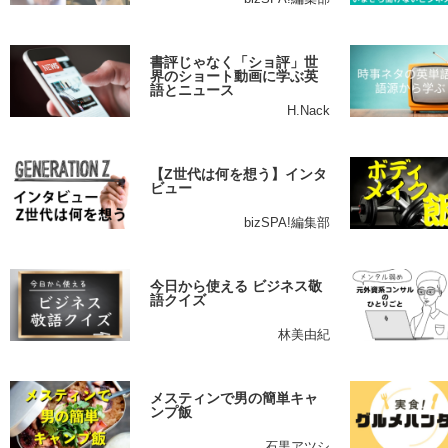
書評じゃなく「ショ評」世
界のショート動画に学ぶ英
語とニュース
H.Nack
【Z世代は何を想う】インタ
ビュー
bizSPA!編集部
今日から使える ビジネス敬
語クイズ
林美由紀
メスティンで男の簡単キャ
ンプ飯
石黒アツシ