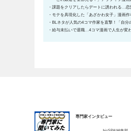
課題をクリアしたらデートに誘われる…恋
モテを具現化した「あざかわ女子」漫画作者
BLネタが人気の4コマ作家を直撃！「自
給与未払いで退職…4コマ漫画で人生が変
専門家インタビュー
bizSPA!編集部