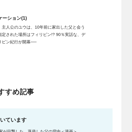
ーション(1)
。主人公のユウは、10年前に家出した父と会う
定された場所はフィリピン!? 90％実話な、デ
リピン紀行が開幕──
すすめ記事
いています
家が目撃した、蒸発した父の背中＜漫画＞