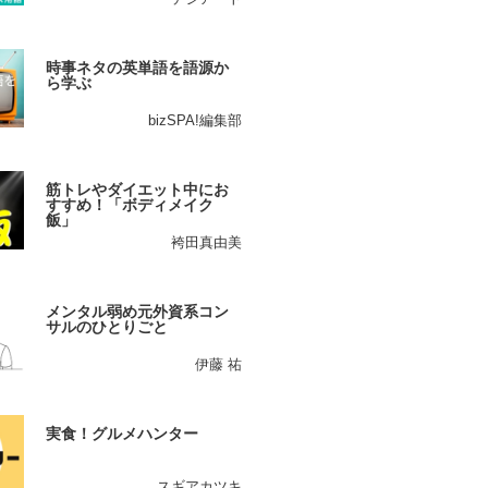
時事ネタの英単語を語源か
ら学ぶ
bizSPA!編集部
筋トレやダイエット中にお
すすめ！「ボディメイク
飯」
袴田真由美
メンタル弱め元外資系コン
サルのひとりごと
伊藤 祐
実食！グルメハンター
スギアカツキ