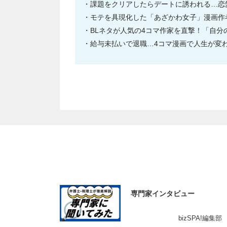
課題をクリアしたらデートに誘われる…恋
モテを具現化した「あざかわ女子」漫画作者
BLネタが人気の4コマ作家を直撃！「自
給与未払いで退職…4コマ漫画で人生が変
専門家インタビュー
bizSPA!編集部