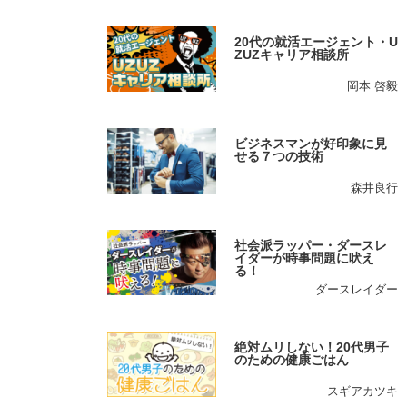
20代の就活エージェント・U
ZUZキャリア相談所
岡本 啓毅
ビジネスマンが好印象に見
せる７つの技術
森井良行
社会派ラッパー・ダースレ
イダーが時事問題に吠え
る！
ダースレイダー
絶対ムリしない！20代男子
のための健康ごはん
スギアカツキ