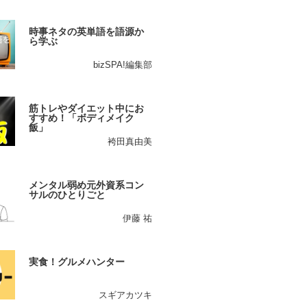
時事ネタの英単語を語源か
ら学ぶ
bizSPA!編集部
筋トレやダイエット中にお
すすめ！「ボディメイク
飯」
袴田真由美
メンタル弱め元外資系コン
サルのひとりごと
伊藤 祐
実食！グルメハンター
スギアカツキ