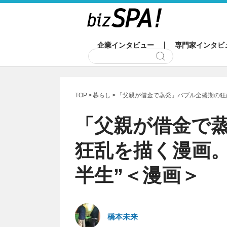
企業インタビュー
専門家インタビ
TOP
暮らし
「父親が借金で蒸発」バブル全盛期の狂
「父親が借金で
狂乱を描く漫画。
半生”＜漫画＞
橋本未来