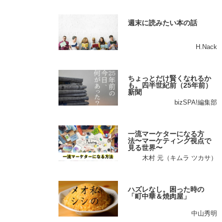
週末に読みたい本の話
H.Nack
ちょっとだけ賢くなれるか
も。四半世紀前（25年前）
新聞
bizSPA!編集部
一流マーケターになる方
法〜マーケティング視点で
見る世界〜
木村 元（キムラ ツカサ）
ハズレなし。困った時の
「町中華＆焼肉屋」
中山秀明