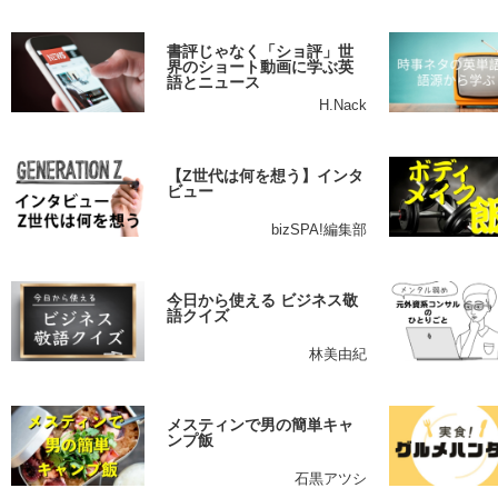
書評じゃなく「ショ評」世
界のショート動画に学ぶ英
語とニュース
H.Nack
【Z世代は何を想う】インタ
ビュー
bizSPA!編集部
今日から使える ビジネス敬
語クイズ
林美由紀
メスティンで男の簡単キャ
ンプ飯
石黒アツシ