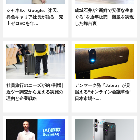
シャネル、Google、楽天、
成城石井が"新鮮で安価な生ま
異色キャリア社長が語る 売
ぐろ"を通年販売 難題を実現
上ゼロECを年…
した舞台裏
ニュース
ニュース
社員旅行のニーズが約7割増│
デンマーク発『Jabra』が見
近ツー調査から見える実施の
据える“オンライン会議革命”
理由と企業戦略
日本市場へ…
ニュース
ニュース