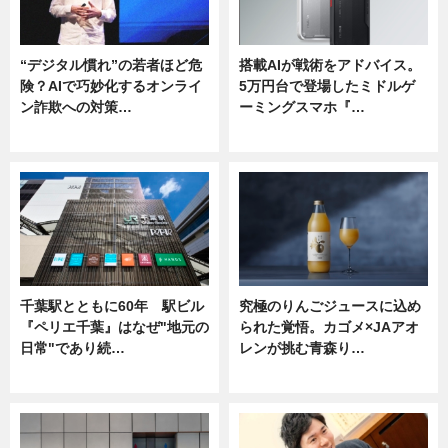
“デジタル慣れ”の若者ほど危
搭載AIが戦術をアドバイス。
険？AIで巧妙化するオンライ
5万円台で登場したミドルゲ
ン詐欺への対策…
ーミングスマホ『…
ニュース
ニュース
千葉駅とともに60年 駅ビル
究極のりんごジュースに込め
『ペリエ千葉』はなぜ"地元の
られた覚悟。カゴメ×JAアオ
日常"であり続…
レンが挑む青森り…
ニュース
ニュース