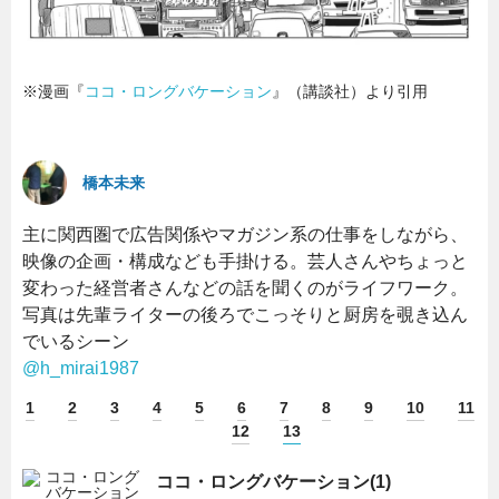
※漫画『
ココ・ロングバケーション
』（講談社）より引用
橋本未来
主に関西圏で広告関係やマガジン系の仕事をしながら、
映像の企画・構成なども手掛ける。芸人さんやちょっと
変わった経営者さんなどの話を聞くのがライフワーク。
写真は先輩ライターの後ろでこっそりと厨房を覗き込ん
でいるシーン
@h_mirai1987
1
2
3
4
5
6
7
8
9
10
11
12
13
ココ・ロングバケーション(1)