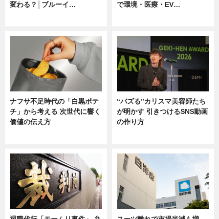
変わる？│ブルーイ…
で環境・医療・EV…
ニュース
ニュース
ナフサ不足時代の「白黒ポテ
“バズる”カリスマ美容師たち
チ」から考える 次世代に響く
が明かす 引きつけるSNS動画
価値の伝え方
の作り方
ニュース
ニュース
退職代行「モームリ事件」 弁
スーツ離れで市場半減も増