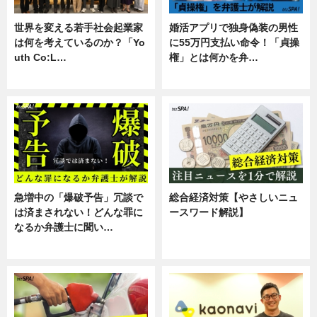
世界を変える若手社会起業家
婚活アプリで独身偽装の男性
は何を考えているのか？「Yo
に55万円支払い命令！「貞操
uth Co:L…
権」とは何かを弁…
スキル
専門家インタビュー
急増中の「爆破予告」冗談で
総合経済対策【やさしいニュ
は済まされない！どんな罪に
ースワード解説】
なるか弁護士に聞い…
ニュース
専門家インタビュー