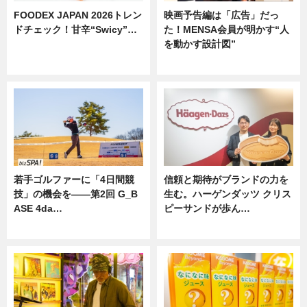
FOODEX JAPAN 2026トレン
映画予告編は「広告」だっ
ドチェック！甘辛“Swicy”…
た！MENSA会員が明かす“人
を動かす設計図”
ニュース
ニュース
若手ゴルファーに「4日間競
信頼と期待がブランドの力を
技」の機会を——第2回 G_B
生む。ハーゲンダッツ クリス
ASE 4da…
ピーサンドが歩ん…
ニュース
ニュース