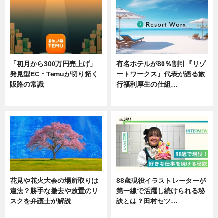
「初月から300万円売上げ」
有名ホテルが80％割引『リゾ
発見型EC・Temuが切り拓く
ートワークス』代表が語る旅
販路の常識
行福利厚生の仕組…
ニュース
ニュース
花見や花火大会の場所取りは
88歳現役イラストレーターが
違法？勝手な撤去や放置のリ
第一線で活躍し続けられる秘
スクを弁護士が解説
訣とは？田村セツ…
ニュース
専門家インタビュー