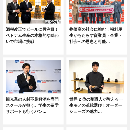
酒税改正でビールに再注目！
物価高の社会に挑む！福利厚
ベトナム生産の本格的な味わ
生がもたらす従業員・企業・
いで市場に挑戦
社会への恩恵と可能…
ニュース
ニュース
観光業の人材不足解消を専門
世界 2 位の靴職人が教える一
スクールが担う。学生の留学
生モノの革靴選び！オーダー
サポートも行うバン…
シューズの魅力…
ニュース, 企業インタビュー
ニュース, 専門家インタビュー