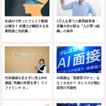
生成AIで作ったフェイク動画
1万人を育てた教育経営者・
は違法？ 弁護士が解説する名
安藤大作が語る『人が育つ組
誉毀損と法的責…
織』の条件
ニュース
ニュース
付加価値を足さずに売上500
AI面接は「面接官ガチャ」を
億超│究極の本質を突く ライ
なくせるか？ タレスカが挑む
フドリンク カ…
採用の可能性
ニュース
ニュース