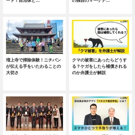
ート！自治体と…
の独自のマーケテ…
ニュース
ニュース, 暮らし
増上寺で掃除体験！ニチバン
クマの被害にあったらどうす
が伝える手をいたわることの
る？ケガをしたら補償される
大切さ
のか弁護士が解説
ニュース, 企業インタビュー, 暮ら
専門家インタビュー
し