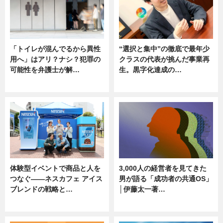
「トイレが混んでるから異性
“選択と集中”の徹底で最年少
用へ」はアリ？ナシ？犯罪の
クラスの代表が挑んだ事業再
可能性を弁護士が解…
生。黒字化達成の…
ニュース, 専門家インタビュー
ニュース
体験型イベントで商品と人を
3,000人の経営者を見てきた
つなぐ――ネスカフェ アイス
男が語る「成功者の共通OS」
ブレンドの戦略と…
│伊藤太一著…
ニュース
ニュース