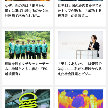
なぜ、丸の内は「働きたい
世界33カ国の経営者を見てき
街」に選ばれ続けるのか？出
たトップが語る、「成功する
社回帰で求められる“…
経営者」の共通点…
ニュース
ニュース
棚田を耕す女子サッカーチー
「美しくありたい」は贅沢で
ム。地域とともに歩む 『FC
はない――乳がん経験から見
越後妻有』
えた社会課題とビジ…
ニュース
ニュース