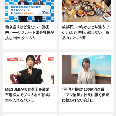
働き盛りほど危ない「脳梗
成城石井の冬がひと味違うワ
塞」──リクルート出身社長が
ケとは？他社が敵わない「商
挑む“命のタイムリ…
品力」2つの要
企業インタビュー
グルメ
MEGUMIが美容男子を激励！
“利他と挑戦”100億円企業
市場拡大でプロ人材の育成に
「フジ物産」社長に訊く伝統
力を入れるバン…
に捉われない変幻…
企業インタビュー
ニュース