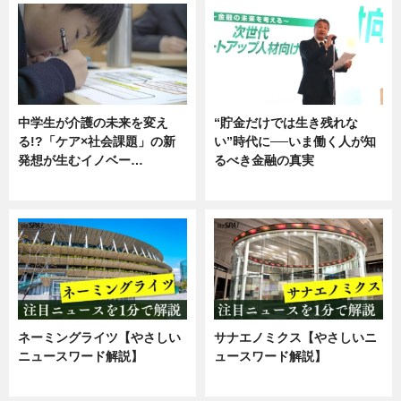
中学生が介護の未来を変え
“貯金だけでは生き残れな
る!?「ケア×社会課題」の新
い”時代に──いま働く人が知
発想が生むイノベー…
るべき金融の真実
ニュース
企業インタビュー
ネーミングライツ【やさしい
サナエノミクス【やさしいニ
ニュースワード解説】
ュースワード解説】
ニュース
ニュース