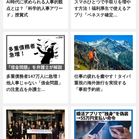
AI時代に求められる人事的観
スマホひとつで手取りを増や
点とは？「科学的人事アワー
す方法！福利厚生で使えるア
ド」授賞式
プリ「ベネステ確定…
ニュース
企業インタビュー
多重債務者147万人に急増！
仕事の疲れを癒やす！タイパ
他人事じゃない「借金問題」
重視の海外旅行を実現する
の注意点を弁護士…
「事前予約術」
専門家インタビュー
暮らし