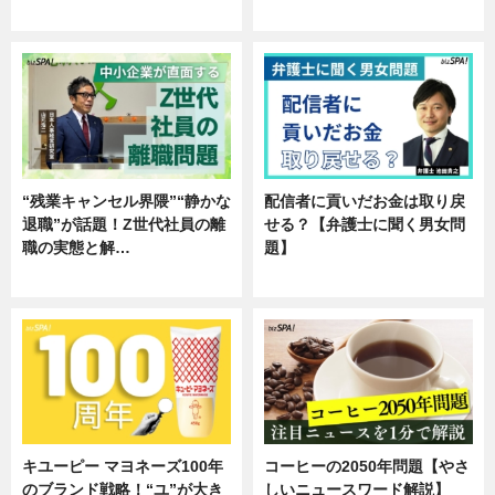
専門家インタビュー
企業インタビュー
“残業キャンセル界隈”“静かな
配信者に貢いだお金は取り戻
退職”が話題！Z世代社員の離
せる？【弁護士に聞く男女問
職の実態と解…
題】
企業インタビュー
専門家インタビュー
キユーピー マヨネーズ100年
コーヒーの2050年問題【やさ
のブランド戦略！“ユ”が大き
しいニュースワード解説】