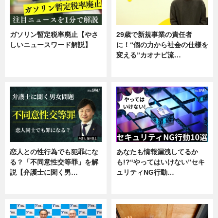
ガソリン暫定税率廃止【やさ
29歳で新規事業の責任者
しいニュースワード解説】
に！“個の力から社会の仕様を
変える”カオナビ流…
ニュース
企業インタビュー
恋人との性行為でも犯罪にな
あなたも情報漏洩してるか
る？「不同意性交等罪」を解
も!?“やってはいけない”セキ
説【弁護士に聞く男…
ュリティNG行動…
専門家インタビュー
専門家インタビュー