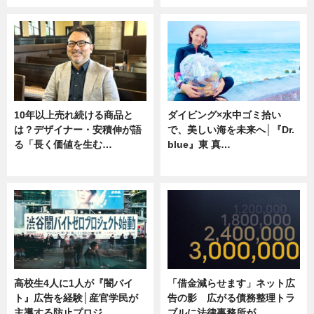
10年以上売れ続ける商品と
ダイビング×水中ゴミ拾い
は？デザイナー・安積伸が語
で、美しい海を未来へ│『Dr.
る「長く価値を生む…
blue』東 真…
ニュース
ニュース
高校生4人に1人が『闇バイ
「借金減らせます」ネット広
ト』広告を経験│産官学民が
告の影 広がる債務整理トラ
主導する防止プロジ…
ブルに法律事務所が…