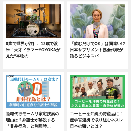
8歳で世界が注目、12歳で渡
「飲むだけでOK」は間違い!?
米！天才ドラマーYOYOKAが
日本サプリメント協会代表が
見た“本物の…
語るビジネスパ…
エンタメ
ニュース
退職代行モームリ家宅捜索の
コーヒーを沖縄の特産品に！
理由は？弁護士が解説する
産学官連携で取り組むネスレ
「非弁行為」と利用時…
日本の狙いとは？