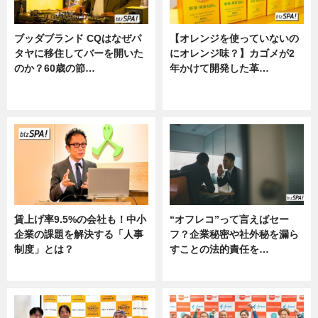
ブッダブランド CQはなぜパ
【オレンジを使っていないの
タヤに移住してバーを開いた
にオレンジ味？】カゴメが2
のか？60歳の節…
年かけて開発した革…
ニュース
グルメ, ニュース, 企業インタビュ
ー
賃上げ率9.5%の会社も！中小
“オフレコ”って言えばセー
企業の課題を解決する「人事
フ？企業秘密や社外秘を漏ら
制度」とは？
すことの法的責任を…
ニュース
ニュース, 専門家インタビュー