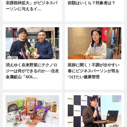
非課税枠拡大」がビジネスパ
担額はいくら？対象者は？
ーソンに与えるイ…
ニュース
ニュース
消えゆく在来野菜にテクノロ
医師に聞く！不調が出やすい
ジーは何ができるのか──住友
春にビジネスパーソンが気を
金属鉱山「SOL…
つけたい健康管理
ニュース
ニュース