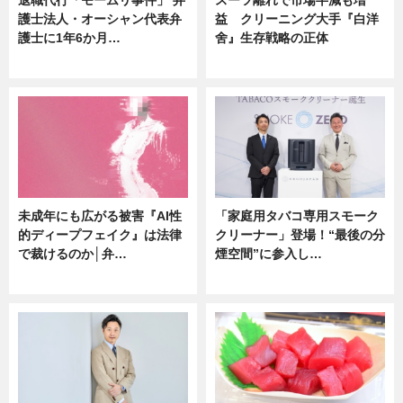
護士法人・オーシャン代表弁
益 クリーニング大手『白洋
護士に1年6か月…
舍』生存戦略の正体
ニュース
企業インタビュー
未成年にも広がる被害『AI性
「家庭用タバコ専用スモーク
的ディープフェイク』は法律
クリーナー」登場！“最後の分
で裁けるのか│弁…
煙空間”に参入し…
ニュース
ニュース