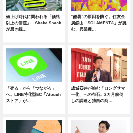
値上げ時代に問われる「価格
“酷暑”の原因を防ぐ。住友金
以上の価値」 Shake Shack
属鉱山「SOLAMENT®」が挑
が磨き続…
む、異業種…
ニュース
ニュース
「売る」から「つながる」
成城石井が挑む「ロングサマ
へ。LINE特化型EC「Atouch
ー化」への布石。2カ月前倒
ストア」が…
しの調達と独自の商…
ニュース
ニュース