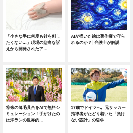
「小さな手に何度も針を刺し
AIが描いた絵は著作権で守ら
たくない…」現場の悲痛な訴
れるのか？│弁護士が解説
えから開発されたア…
ニュース
ニュース
将来の薄毛具合をAIで無料シ
17歳でドイツへ。元サッカー
ミュレーション！手がけたの
指導者がたどり着いた「負け
は洋ランの世界的…
ない設計」の哲学
ニュース
ニュース