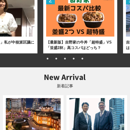
た」私が中核派区議に
【最新版】吉野家の牛丼「超特盛」VS
吉
「並盛2杯」高コスパはどっち？
は
新着記事