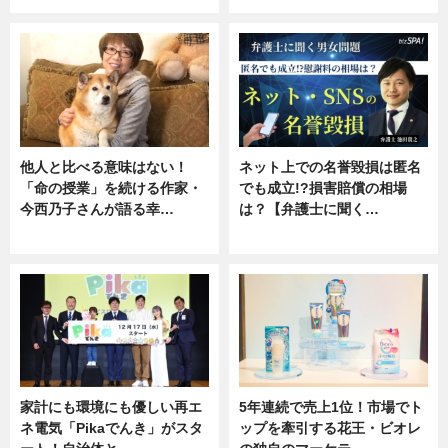
他人と比べる意味はない！
ネット上での名誉毀損は匿名
「命の授業」を続ける作家・
でも成立!?損害賠償の相場
今西乃子さんが語る幸…
は？【弁護士に聞く…
専門家インタビュー
専門家インタビュー
家計にも環境にも優しい再エ
5年連続で売上1位！市場でト
ネ電気「Pikaでんき」がスタ
ップを牽引する花王・ビオレ