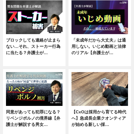
ブロックしても連絡が止まら
「未成年だから大丈夫」は通
ない…それ、ストーカー行為
用しない。いじめ動画と法律
に当たる？弁護士が…
のリアル【弁護士が…
ニュース, 専門家インタビュー
ニュース, 専門家インタビュー
同意があっても犯罪になる？
【CxOは採用から育てる時代
リベンジポルノの境界線【弁
へ】急成長企業クオンティア
護士が解説する男女…
が始める新しい採…
専門家インタビュー
ニュース