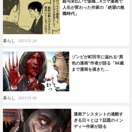
給与未払いで退職…4コマ漫画で
人生が変わった作家の「絶望の無
職時代」
暮らし
2023.01.24
ゾンビが町田市に溢れる“異
色の漫画”作者が語る「86歳
まで漫画を描きた…
暮らし
2023.01.06
漫画アシスタントの過酷す
ぎる日々とは？話題のイン
ディー作家が語る