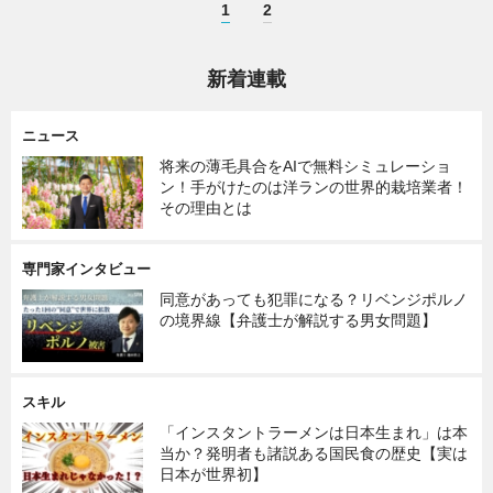
1
2
新着連載
ニュース
将来の薄毛具合をAIで無料シミュレーショ
ン！手がけたのは洋ランの世界的栽培業者！
その理由とは
専門家インタビュー
同意があっても犯罪になる？リベンジポルノ
の境界線【弁護士が解説する男女問題】
スキル
「インスタントラーメンは日本生まれ」は本
当か？発明者も諸説ある国民食の歴史【実は
日本が世界初】