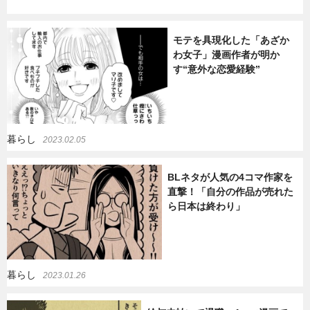
モテを具現化した「あざか
わ女子」漫画作者が明か
す“意外な恋愛経験”
暮らし
2023.02.05
BLネタが人気の4コマ作家を
直撃！「自分の作品が売れた
ら日本は終わり」
暮らし
2023.01.26