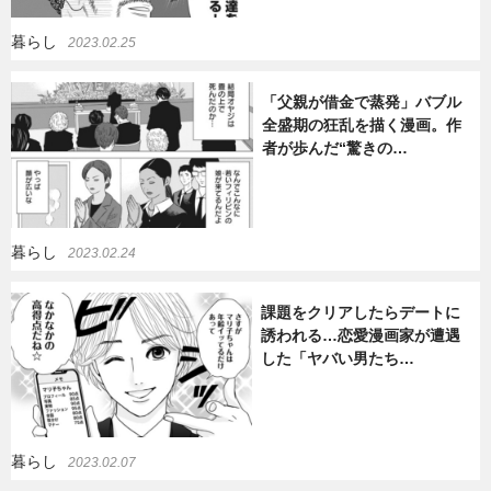
暮らし
暮らし
エンタメ
2023.02.25
「父親が借金で蒸発」バブル
全盛期の狂乱を描く漫画。作
連載一覧
者が歩んだ“驚きの…
暮らし
2023.02.24
課題をクリアしたらデートに
誘われる…恋愛漫画家が遭遇
した「ヤバい男たち…
暮らし
2023.02.07