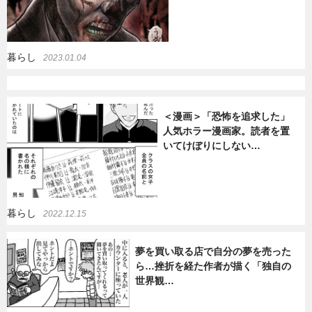
暮らし
2023.01.04
＜漫画＞「恐怖を追求した」
人気ホラー漫画家。読者を置
いてけぼりにしない…
暮らし
2022.12.15
夢を買い取る店で自分の夢を売った
ら…挫折を経た作者が描く「独自の
世界観…