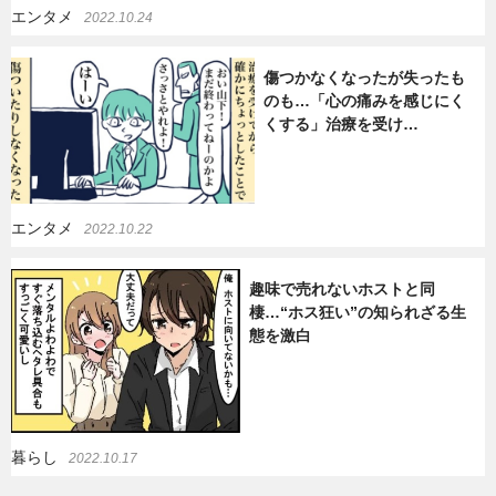
エンタメ
2022.10.24
傷つかなくなったが失ったも
のも…「心の痛みを感じにく
くする」治療を受け…
エンタメ
2022.10.22
趣味で売れないホストと同
棲…“ホス狂い”の知られざる生
態を激白
暮らし
2022.10.17