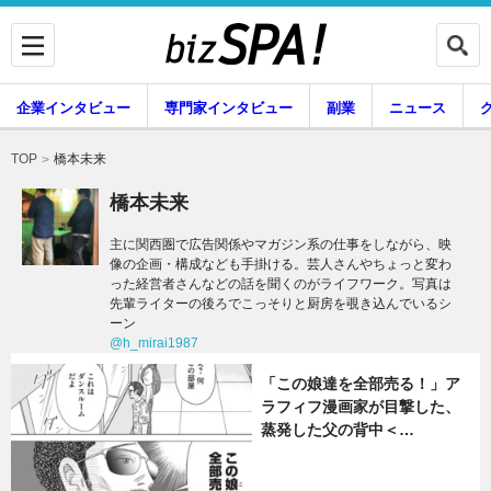
企業インタビュー
専門家インタビュー
副業
ニュース
暮らし
エンタメ
橋本未来
TOP
橋本未来
主に関西圏で広告関係やマガジン系の仕事をしながら、映
像の企画・構成なども手掛ける。芸人さんやちょっと変わ
企業インタビュー
専門家インタビュー
った経営者さんなどの話を聞くのがライフワーク。写真は
先輩ライターの後ろでこっそりと厨房を覗き込んでいるシ
ーン
@h_mirai1987
副業
ニュース
「この娘達を全部売る！」ア
ラフィフ漫画家が目撃した、
蒸発した父の背中＜…
グルメ
スキル