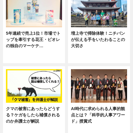
5年連続で売上1位！市場でト
増上寺で掃除体験！ニチバン
ップを牽引する花王・ビオレ
が伝える手をいたわることの
の独自のマーケテ…
大切さ
ニュース, 暮らし
ニュース, 企業インタビュー, 暮ら
し
クマの被害にあったらどうす
AI時代に求められる人事的観
る？ケガをしたら補償される
点とは？「科学的人事アワー
のか弁護士が解説
ド」授賞式
専門家インタビュー
ニュース