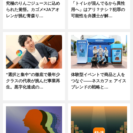
究極のりんごジュースに込め
「トイレが混んでるから異性
られた覚悟。カゴメ×JAアオ
用へ」はアリ？ナシ？犯罪の
レンが挑む青森り…
可能性を弁護士が解…
ニュース
ニュース, 専門家インタビュー
“選択と集中”の徹底で最年少
体験型イベントで商品と人を
クラスの代表が挑んだ事業再
つなぐ――ネスカフェ アイス
生。黒字化達成の…
ブレンドの戦略と…
ニュース
ニュース