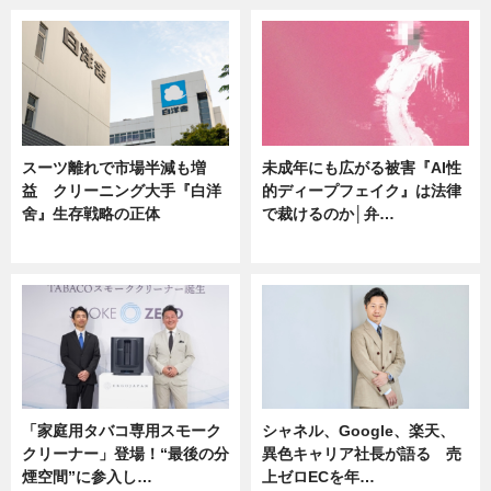
スーツ離れで市場半減も増
未成年にも広がる被害『AI性
益 クリーニング大手『白洋
的ディープフェイク』は法律
舍』生存戦略の正体
で裁けるのか│弁…
企業インタビュー
ニュース
「家庭用タバコ専用スモーク
シャネル、Google、楽天、
クリーナー」登場！“最後の分
異色キャリア社長が語る 売
煙空間”に参入し…
上ゼロECを年…