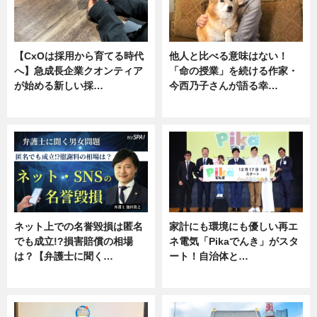
【CxOは採用から育てる時代
他人と比べる意味はない！
へ】急成長企業クオンティア
「命の授業」を続ける作家・
が始める新しい採…
今西乃子さんが語る幸…
ニュース
専門家インタビュー
ネット上での名誉毀損は匿名
家計にも環境にも優しい再エ
でも成立!?損害賠償の相場
ネ電気「Pikaでんき」がスタ
は？【弁護士に聞く…
ート！自治体と…
専門家インタビュー
ニュース