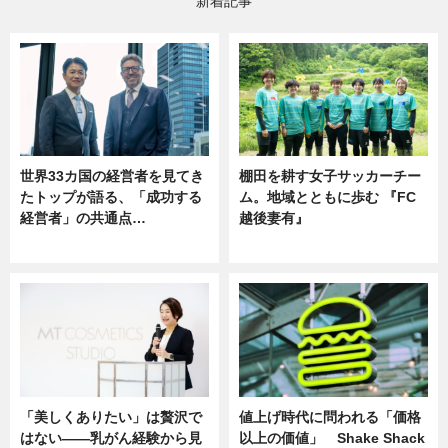
新着記事
世界33カ国の経営者を見てき
棚田を耕す女子サッカーチー
たトップが語る、「成功する
ム。地域とともに歩む 『FC
経営者」の共通点…
越後妻有』
ニュース
ニュース
「美しくありたい」は贅沢で
値上げ時代に問われる「価格
はない――乳がん経験から見
以上の価値」 Shake Shack