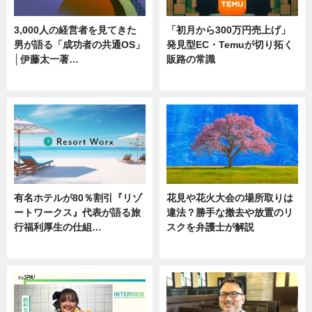
3,000人の経営者を見てきた
「初月から300万円売上げ」
男が語る「成功者の共通OS」
発見型EC・Temuが切り拓く
│伊藤太一著…
販路の常識
ニュース
ニュース
有名ホテルが80％割引『リゾ
花見や花火大会の場所取りは
ートワークス』代表が語る旅
違法？勝手な撤去や放置のリ
行福利厚生の仕組…
スクを弁護士が解説
ニュース
ニュース