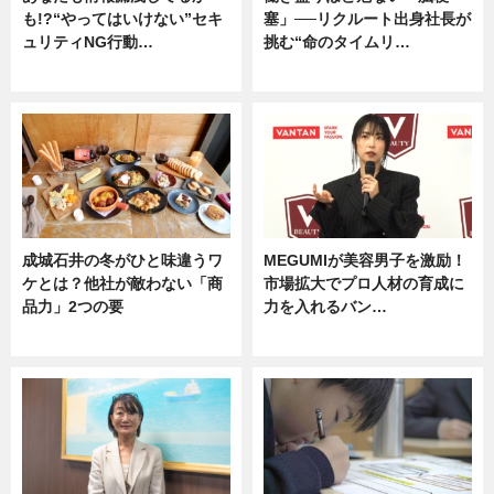
も!?“やってはいけない”セキ
塞」──リクルート出身社長が
ュリティNG行動…
挑む“命のタイムリ…
専門家インタビュー
企業インタビュー
成城石井の冬がひと味違うワ
MEGUMIが美容男子を激励！
ケとは？他社が敵わない「商
市場拡大でプロ人材の育成に
品力」2つの要
力を入れるバン…
グルメ
企業インタビュー