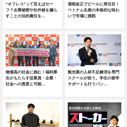
“オフレコ”って言えばセー
酒税改正でビールに再注目！
フ？企業秘密や社外秘を漏ら
ベトナム生産の本格的な味わ
すことの法的責任を…
いで市場に挑戦
ニュース, 専門家インタビュー
ニュース
物価高の社会に挑む！福利厚
観光業の人材不足解消を専門
生がもたらす従業員・企業・
スクールが担う。学生の留学
社会への恩恵と可能…
サポートも行うバン…
ニュース
ニュース, 企業インタビュー