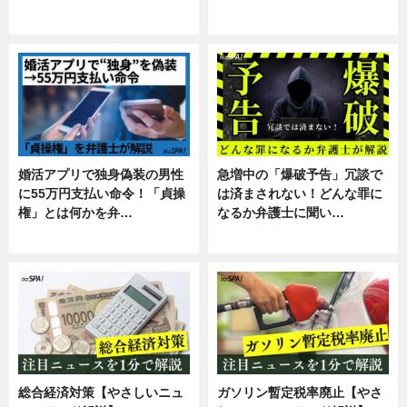
暮らし
スキル
婚活アプリで独身偽装の男性
急増中の「爆破予告」冗談で
に55万円支払い命令！「貞操
は済まされない！どんな罪に
権」とは何かを弁…
なるか弁護士に聞い…
専門家インタビュー
専門家インタビュー
総合経済対策【やさしいニュ
ガソリン暫定税率廃止【やさ