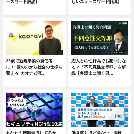
ースワード解説】
しいニュースワード解説】
ニュース
ニュース
29歳で新規事業の責任者
恋人との性行為でも犯罪にな
に！“個の力から社会の仕様を
る？「不同意性交等罪」を解
変える”カオナビ流…
説【弁護士に聞く男…
企業インタビュー
専門家インタビュー
あなたも情報漏洩してるか
働き盛りほど危ない「脳梗