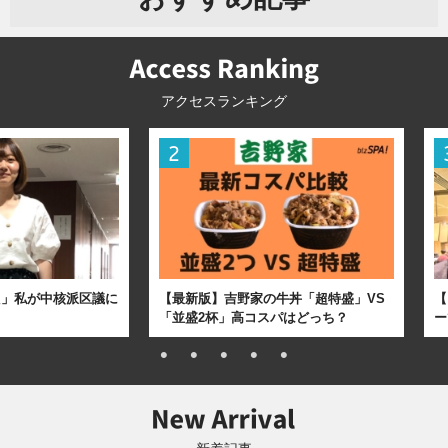
アクセスランキング
た」私が中核派区議に
【最新版】吉野家の牛丼「超特盛」VS
【
「並盛2杯」高コスパはどっち？
ー