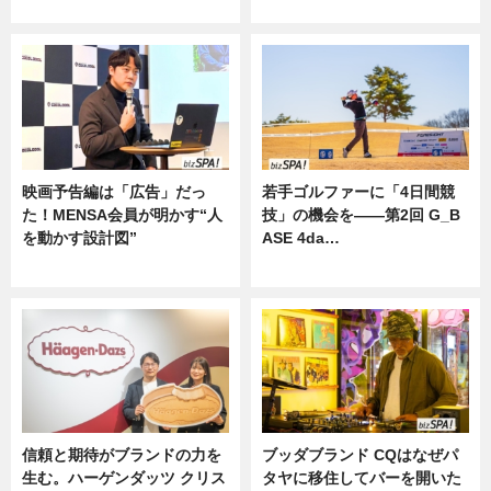
ニュース
映画予告編は「広告」だっ
若手ゴルファーに「4日間競
た！MENSA会員が明かす“人
技」の機会を——第2回 G_B
を動かす設計図”
ASE 4da…
ニュース
ニュース
信頼と期待がブランドの力を
ブッダブランド CQはなぜパ
生む。ハーゲンダッツ クリス
タヤに移住してバーを開いた