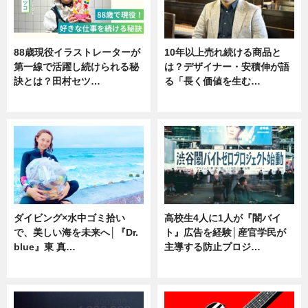
88歳現役イラストレーターが
10年以上売れ続ける商品と
第一線で活躍し続けられる秘
は？デザイナー・安積伸が語
訣とは？田村セツ…
る「長く価値を生む…
専門家インタビュー
ニュース
ダイビング×水中ゴミ拾い
高校生4人に1人が『闇バイ
で、美しい海を未来へ│『Dr.
ト』広告を経験│産官学民が
blue』東 真…
主導する防止プロジ…
ニュース
ニュース