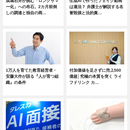
成城石井が挑む「ロングサマ
生成AIで作ったフェイク動画
ー化」への布石。2カ月前倒
は違法？ 弁護士が解説する名
しの調達と独自の商…
誉毀損と法的責…
ニュース
ニュース
1万人を育てた教育経営者・
付加価値を足さずに売上500
安藤大作が語る『人が育つ組
億超│究極の本質を突く ライ
織』の条件
フドリンク カ…
ニュース
ニュース