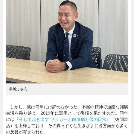
暮らし
エンタメ
連載一覧
早川史哉氏
しかし、彼は簡単には諦めなかった。不屈の精神で過酷な闘病
生活を乗り越え、2019年に選手として復帰を果たすのだ。同年
には『
そして歩き出す サッカーと白血病と僕の日常
』（徳間書
店）を上梓しており、その真っすぐな生きざまに各方面から多く
の反響が寄せられた。