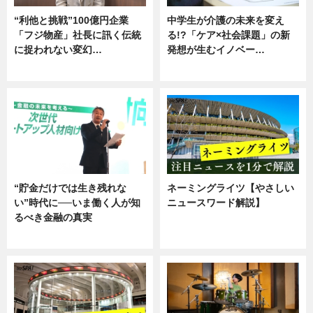
“利他と挑戦”100億円企業
中学生が介護の未来を変え
「フジ物産」社長に訊く伝統
る!?「ケア×社会課題」の新
に捉われない変幻…
発想が生むイノベー…
ニュース
ニュース
“貯金だけでは生き残れな
ネーミングライツ【やさしい
い”時代に──いま働く人が知
ニュースワード解説】
るべき金融の真実
ニュース
企業インタビュー