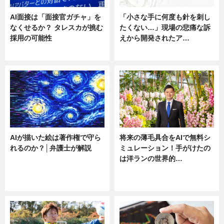
AI面接は「面接官ガチャ」を
「小さな手に何度も針を刺し
なくせるか？ タレスカが挑む
たくない…」現場の悲痛な訴
採用の可能性
えから開発されたア…
ニュース
ニュース
AIが描いた絵は著作権で守ら
将来の薄毛具合をAIで無料シ
れるのか？│弁護士が解説
ミュレーション！手がけたの
は洋ランの世界的…
ニュース
ニュース
sponsored by 河野メリクロン