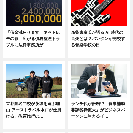
「借金減らせます」ネット広
布袋寅泰氏が語る AI 時代の
告の影 広がる債務整理トラ
音楽とは？バンタンが開校す
ブルに法律事務所が…
る音楽学校の目…
ニュース
ニュース
首都圏名門校が茨城を選ぶ理
ランチ代が倍増!?「食事補助
由 アーストラベル水戸が仕掛
非課税枠拡大」がビジネスパ
ける、教育旅行の…
ーソンに与えるイ…
ニュース
ニュース