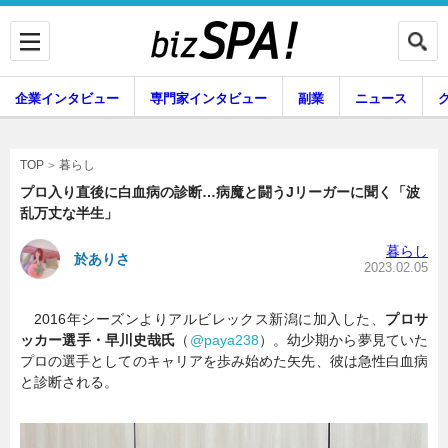
企業インタビュー
専門家インタビュー
副業
ニュース
暮らし
エンタメ
暮らし
TOP
プロ入り直後に白血病の診断…病魔と闘うJリーガーに聞く「波
乱万丈な半生」
企業インタビュー
専門家インタビュー
暮らし
於ありさ
2023.02.05
2016年シーズンよりアルビレックス新潟に加入した、
プロサ
副業
ニュース
ッカー選手・早川史哉氏
（
@paya238
）。幼少期から夢見ていた
プロの選手としてのキャリアを歩み始めた矢先、彼は急性白血病
と診断される。
グルメ
スキル