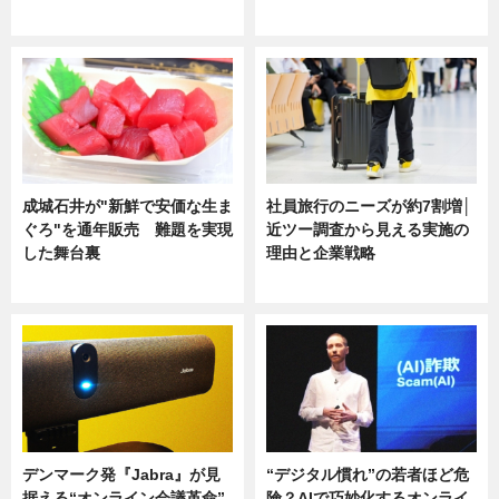
ニュース
ニュース
成城石井が"新鮮で安価な生ま
社員旅行のニーズが約7割増│
ぐろ"を通年販売 難題を実現
近ツー調査から見える実施の
した舞台裏
理由と企業戦略
ニュース
ニュース
デンマーク発『Jabra』が見
“デジタル慣れ”の若者ほど危
据える“オンライン会議革命”
険？AIで巧妙化するオンライ