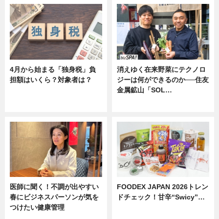
4月から始まる「独身税」負
消えゆく在来野菜にテクノロ
担額はいくら？対象者は？
ジーは何ができるのか──住友
金属鉱山「SOL…
ニュース
ニュース
医師に聞く！不調が出やすい
FOODEX JAPAN 2026トレン
春にビジネスパーソンが気を
ドチェック！甘辛“Swicy”…
つけたい健康管理
ニュース