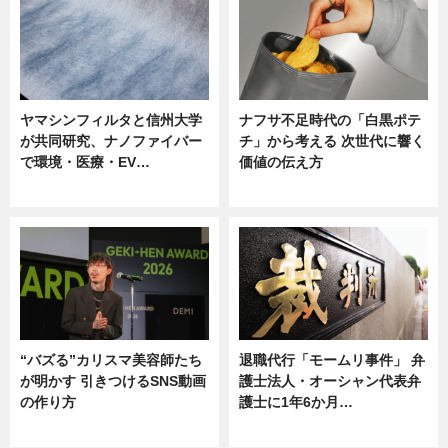
ヤマシンフィルタと信州大学
ナフサ不足時代の「白黒ポテ
が共同研究、ナノファイバー
チ」から考える 次世代に響く
で環境・医療・EV…
価値の伝え方
ニュース
ニュース
“バズる”カリスマ美容師たち
退職代行「モームリ事件」 弁
が明かす 引きつけるSNS動画
護士法人・オーシャン代表弁
の作り方
護士に1年6か月…
ニュース
ニュース