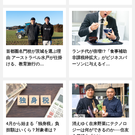
ニュース
ニュース
首都圏名門校が茨城を選ぶ理
ランチ代が倍増!?「食事補助
由 アーストラベル水戸が仕掛
非課税枠拡大」がビジネスパ
ける、教育旅行の…
ーソンに与えるイ…
ニュース
ニュース
4月から始まる「独身税」負
消えゆく在来野菜にテクノロ
担額はいくら？対象者は？
ジーは何ができるのか──住友