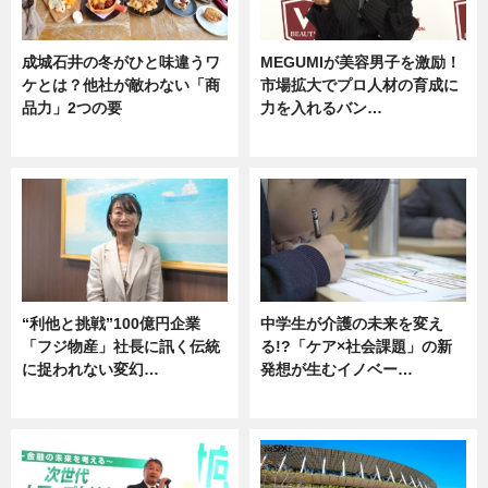
成城石井の冬がひと味違うワ
MEGUMIが美容男子を激励！
ケとは？他社が敵わない「商
市場拡大でプロ人材の育成に
品力」2つの要
力を入れるバン…
グルメ
企業インタビュー
“利他と挑戦”100億円企業
中学生が介護の未来を変え
「フジ物産」社長に訊く伝統
る!?「ケア×社会課題」の新
に捉われない変幻…
発想が生むイノベー…
ニュース
ニュース