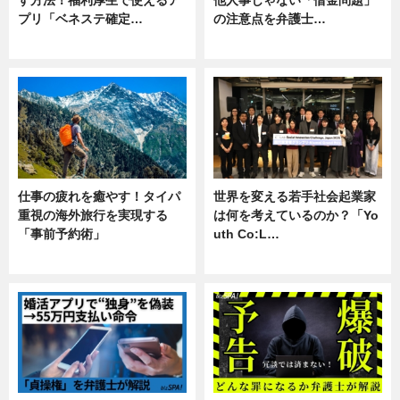
す方法！福利厚生で使えるア
他人事じゃない「借金問題」
プリ「ベネステ確定…
の注意点を弁護士…
企業インタビュー
専門家インタビュー
仕事の疲れを癒やす！タイパ
世界を変える若手社会起業家
重視の海外旅行を実現する
は何を考えているのか？「Yo
「事前予約術」
uth Co:L…
暮らし
スキル