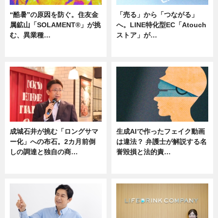
“酷暑”の原因を防ぐ。住友金
「売る」から「つながる」
属鉱山「SOLAMENT®」が挑
へ。LINE特化型EC「Atouch
む、異業種…
ストア」が…
ニュース
ニュース
成城石井が挑む「ロングサマ
生成AIで作ったフェイク動画
ー化」への布石。2カ月前倒
は違法？ 弁護士が解説する名
しの調達と独自の商…
誉毀損と法的責…
ニュース
ニュース