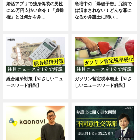
婚活アプリで独身偽装の男性
急増中の「爆破予告」冗談で
に55万円支払い命令！「貞操
は済まされない！どんな罪に
権」とは何かを弁…
なるか弁護士に聞い…
専門家インタビュー
専門家インタビュー
総合経済対策【やさしいニュ
ガソリン暫定税率廃止【やさ
ースワード解説】
しいニュースワード解説】
ニュース
ニュース