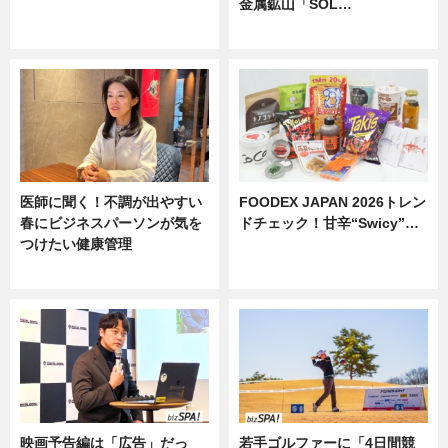
金属鉱山「SOL…
ニュース
ニュース
医師に聞く！不調が出やすい
FOODEX JAPAN 2026トレン
春にビジネスパーソンが気を
ドチェック！甘辛“Swicy”…
つけたい健康管理
ニュース
ニュース
映画予告編は「広告」だっ
若手ゴルファーに「4日間競