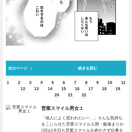
次のページ
続きを読む
1
2
3
4
5
6
7
8
9
10
11
12
13
14
15
16
17
18
19
20
21
22
営業スマイル男女１
「他人によく思われたい─…」そんな気持ち
をこじらせた営業スマイル人間・飯塚まりか
(25)は今日も営業スマイルを絶やさず仕事を