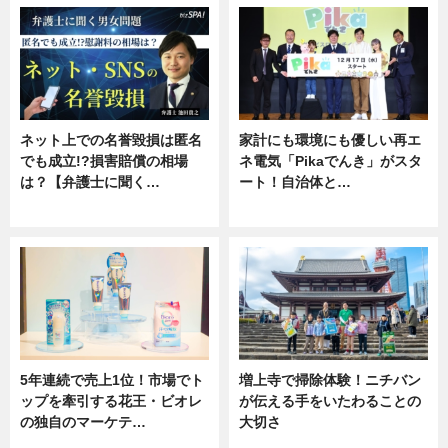
ネット上での名誉毀損は匿名
家計にも環境にも優しい再エ
でも成立!?損害賠償の相場
ネ電気「Pikaでんき」がスタ
は？【弁護士に聞く…
ート！自治体と…
専門家インタビュー
ニュース
5年連続で売上1位！市場でト
増上寺で掃除体験！ニチバン
ップを牽引する花王・ビオレ
が伝える手をいたわることの
の独自のマーケテ…
大切さ