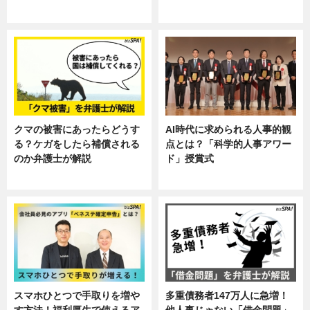
ニュース, 暮らし
ニュース, 企業インタビュー, 暮ら
し
クマの被害にあったらどうす
AI時代に求められる人事的観
る？ケガをしたら補償される
点とは？「科学的人事アワー
のか弁護士が解説
ド」授賞式
専門家インタビュー
ニュース
スマホひとつで手取りを増や
多重債務者147万人に急増！