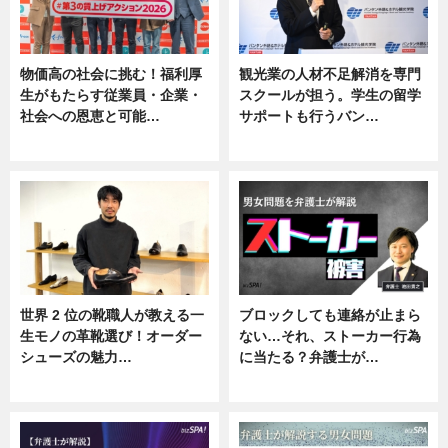
物価高の社会に挑む！福利厚
観光業の人材不足解消を専門
生がもたらす従業員・企業・
スクールが担う。学生の留学
社会への恩恵と可能…
サポートも行うバン…
ニュース
ニュース, 企業インタビュー
世界 2 位の靴職人が教える一
ブロックしても連絡が止まら
生モノの革靴選び！オーダー
ない…それ、ストーカー行為
シューズの魅力…
に当たる？弁護士が…
ニュース, 専門家インタビュー
ニュース, 専門家インタビュー