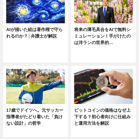
AIが描いた絵は著作権で守ら
将来の薄毛具合をAIで無料シ
れるのか？│弁護士が解説
ミュレーション！手がけたの
は洋ランの世界的…
ニュース
ニュース
sponsored by 河野メリクロン
17歳でドイツへ。元サッカー
ビットコインの価格はなぜ上
指導者がたどり着いた「負け
下する？初心者向けに仕組み
ない設計」の哲学
と運用方法を解説
ニュース
ニュース