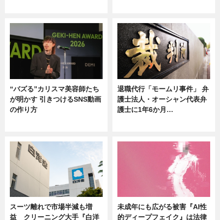
ニュース
ニュース
“バズる”カリスマ美容師たち
退職代行「モームリ事件」 弁
が明かす 引きつけるSNS動画
護士法人・オーシャン代表弁
の作り方
護士に1年6か月…
ニュース
ニュース
スーツ離れで市場半減も増
未成年にも広がる被害『AI性
益 クリーニング大手『白洋
的ディープフェイク』は法律