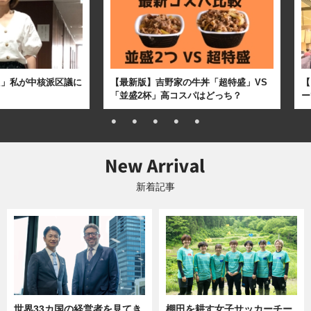
た」私が中核派区議に
【最新版】吉野家の牛丼「超特盛」VS
【
「並盛2杯」高コスパはどっち？
ー
新着記事
世界33カ国の経営者を見てき
棚田を耕す女子サッカーチー