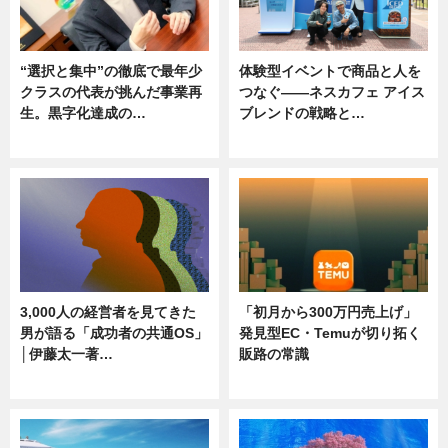
“選択と集中”の徹底で最年少
体験型イベントで商品と人を
クラスの代表が挑んだ事業再
つなぐ――ネスカフェ アイス
生。黒字化達成の…
ブレンドの戦略と…
ニュース
ニュース
3,000人の経営者を見てきた
「初月から300万円売上げ」
男が語る「成功者の共通OS」
発見型EC・Temuが切り拓く
│伊藤太一著…
販路の常識
ニュース
ニュース