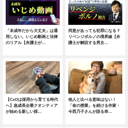
「未成年だから大丈夫」は通
同意があっても犯罪になる？
用しない。いじめ動画と法律
リベンジポルノの境界線【弁
のリアル【弁護士が…
護士が解説する男女…
ニュース, 専門家インタビュー
専門家インタビュー
【CxOは採用から育てる時代
他人と比べる意味はない！
へ】急成長企業クオンティア
「命の授業」を続ける作家・
が始める新しい採…
今西乃子さんが語る幸…
ニュース
専門家インタビュー