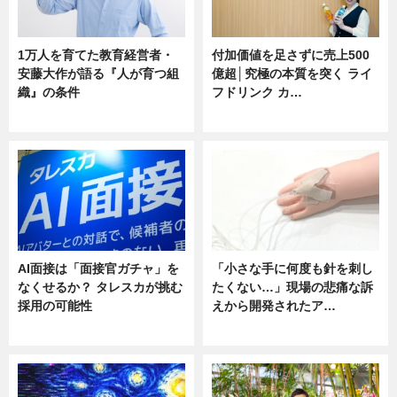
1万人を育てた教育経営者・
付加価値を足さずに売上500
安藤大作が語る『人が育つ組
億超│究極の本質を突く ライ
織』の条件
フドリンク カ…
ニュース
ニュース
AI面接は「面接官ガチャ」を
「小さな手に何度も針を刺し
なくせるか？ タレスカが挑む
たくない…」現場の悲痛な訴
採用の可能性
えから開発されたア…
ニュース
ニュース