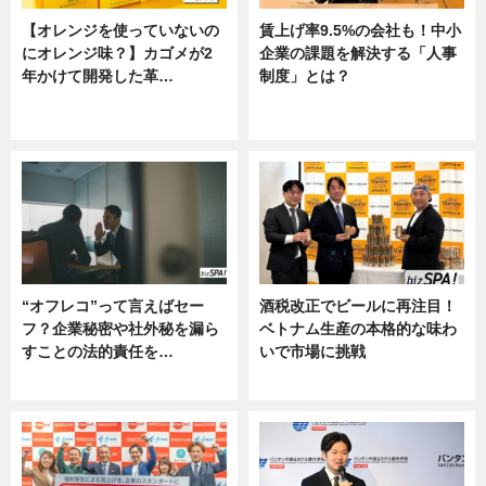
【オレンジを使っていないの
賃上げ率9.5%の会社も！中小
にオレンジ味？】カゴメが2
企業の課題を解決する「人事
年かけて開発した革…
制度」とは？
グルメ, ニュース, 企業インタビュ
ニュース
ー
“オフレコ”って言えばセー
酒税改正でビールに再注目！
フ？企業秘密や社外秘を漏ら
ベトナム生産の本格的な味わ
すことの法的責任を…
いで市場に挑戦
ニュース, 専門家インタビュー
ニュース