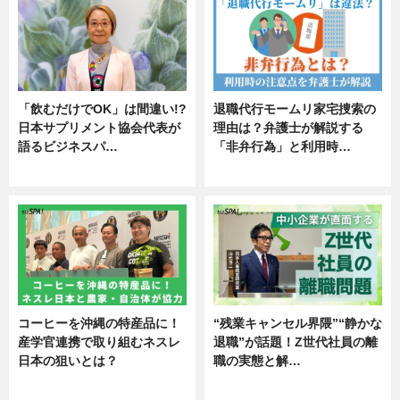
「飲むだけでOK」は間違い!?
退職代行モームリ家宅捜索の
日本サプリメント協会代表が
理由は？弁護士が解説する
語るビジネスパ…
「非弁行為」と利用時…
ニュース
専門家インタビュー
コーヒーを沖縄の特産品に！
“残業キャンセル界隈”“静かな
産学官連携で取り組むネスレ
退職”が話題！Z世代社員の離
日本の狙いとは？
職の実態と解…
企業インタビュー
企業インタビュー