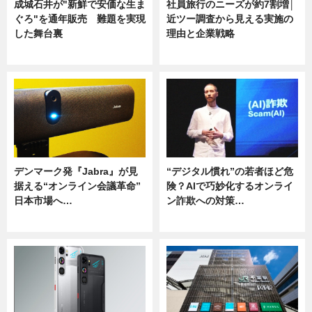
成城石井が"新鮮で安価な生ま
社員旅行のニーズが約7割増│
ぐろ"を通年販売 難題を実現
近ツー調査から見える実施の
した舞台裏
理由と企業戦略
ニュース
ニュース
デンマーク発『Jabra』が見
“デジタル慣れ”の若者ほど危
据える“オンライン会議革命”
険？AIで巧妙化するオンライ
日本市場へ…
ン詐欺への対策…
ニュース
ニュース