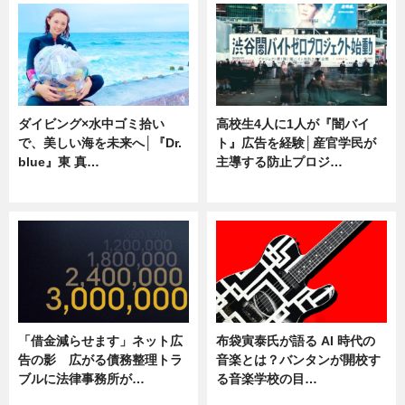
ダイビング×水中ゴミ拾い
高校生4人に1人が『闇バイ
で、美しい海を未来へ│『Dr.
ト』広告を経験│産官学民が
blue』東 真…
主導する防止プロジ…
ニュース
ニュース
「借金減らせます」ネット広
布袋寅泰氏が語る AI 時代の
告の影 広がる債務整理トラ
音楽とは？バンタンが開校す
ブルに法律事務所が…
る音楽学校の目…