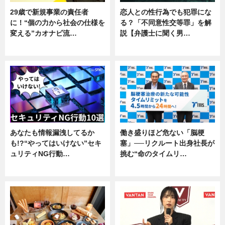
29歳で新規事業の責任者
恋人との性行為でも犯罪にな
に！“個の力から社会の仕様を
る？「不同意性交等罪」を解
変える”カオナビ流…
説【弁護士に聞く男…
企業インタビュー
専門家インタビュー
あなたも情報漏洩してるか
働き盛りほど危ない「脳梗
も!?“やってはいけない”セキ
塞」──リクルート出身社長が
ュリティNG行動…
挑む“命のタイムリ…
専門家インタビュー
企業インタビュー