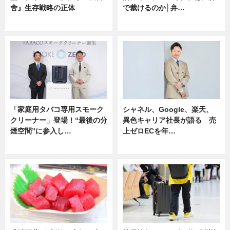
舍』生存戦略の正体
で裁けるのか│弁…
企業インタビュー
ニュース
「家庭用タバコ専用スモーク
シャネル、Google、楽天、
クリーナー」登場！“最後の分
異色キャリア社長が語る 売
煙空間”に参入し…
上ゼロECを年…
ニュース
ニュース