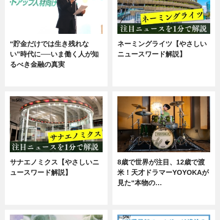
“貯金だけでは生き残れな
ネーミングライツ【やさしい
い”時代に──いま働く人が知
ニュースワード解説】
るべき金融の真実
ニュース
企業インタビュー
サナエノミクス【やさしいニ
8歳で世界が注目、12歳で渡
ュースワード解説】
米！天才ドラマーYOYOKAが
見た“本物の…
ニュース
エンタメ