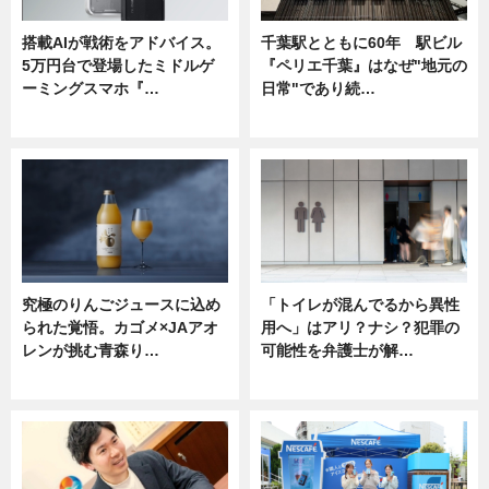
搭載AIが戦術をアドバイス。
千葉駅とともに60年 駅ビル
5万円台で登場したミドルゲ
『ペリエ千葉』はなぜ"地元の
ーミングスマホ『…
日常"であり続…
ニュース
ニュース
究極のりんごジュースに込め
「トイレが混んでるから異性
られた覚悟。カゴメ×JAアオ
用へ」はアリ？ナシ？犯罪の
レンが挑む青森り…
可能性を弁護士が解…
ニュース
ニュース, 専門家インタビュー