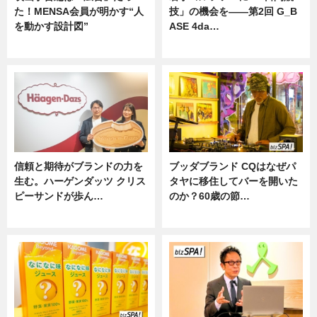
た！MENSA会員が明かす“人
技」の機会を——第2回 G_B
を動かす設計図”
ASE 4da…
ニュース
ニュース
信頼と期待がブランドの力を
ブッダブランド CQはなぜパ
生む。ハーゲンダッツ クリス
タヤに移住してバーを開いた
ピーサンドが歩ん…
のか？60歳の節…
ニュース
ニュース