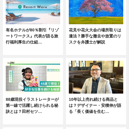
有名ホテルが80％割引『リゾ
花見や花火大会の場所取りは
ートワークス』代表が語る旅
違法？勝手な撤去や放置のリ
行福利厚生の仕組…
スクを弁護士が解説
ニュース
ニュース
88歳現役イラストレーターが
10年以上売れ続ける商品と
第一線で活躍し続けられる秘
は？デザイナー・安積伸が語
訣とは？田村セツ…
る「長く価値を生む…
専門家インタビュー
ニュース