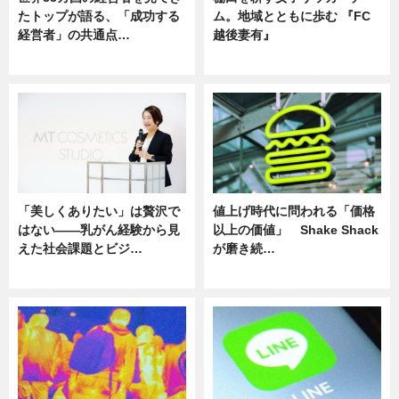
たトップが語る、「成功する
ム。地域とともに歩む 『FC
経営者」の共通点…
越後妻有』
ニュース
ニュース
「美しくありたい」は贅沢で
値上げ時代に問われる「価格
はない――乳がん経験から見
以上の価値」 Shake Shack
えた社会課題とビジ…
が磨き続…
ニュース
ニュース