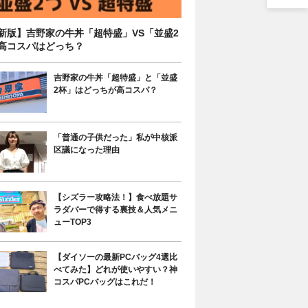
新版】吉野家の牛丼「超特盛」VS「並盛2
高コスパはどっち？
吉野家の牛丼「超特盛」と「並盛
2杯」はどっちが高コスパ？
「普通の子供だった」私が中核派
区議になった理由
【シズラー攻略法！】食べ放題サ
ラダバーで得する裏技＆人気メニ
ューTOP3
【ダイソーの最新PCバッグ4選比
べてみた】どれが使いやすい？神
コスパPCバッグはこれだ！