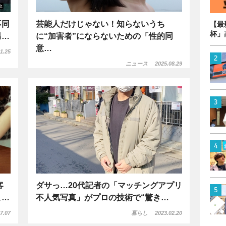
不同
芸能人だけじゃない！知らないうち
【最
杯」
男…
に“加害者”にならないための「性的同
意…
1.25
ニュース
2025.08.29
客
ダサっ…20代記者の「マッチングアプリ
こ…
不人気写真」がプロの技術で“驚き…
7.07
暮らし
2023.02.20