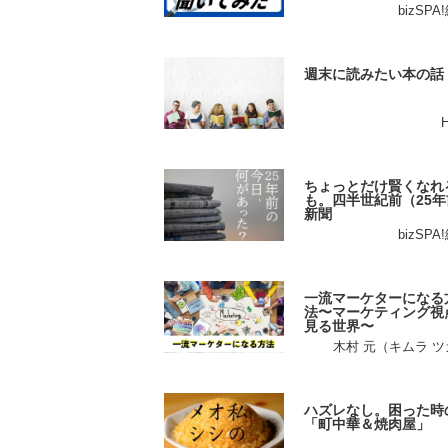
bizSP
週末に読みたい本の話
ちょっとだけ賢くなれ
も。四半世紀前（25年
新聞
bizSP
一流マーケターになる
法〜マーケティング視
見る世界〜
木村 元（キムラ 
ハズレなし。困った時
「町中華＆焼肉屋」