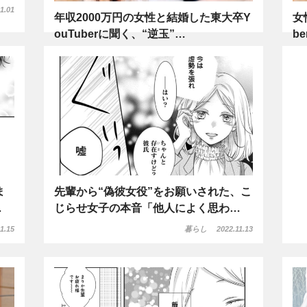
1.01
年収2000万円の女性と結婚した東大卒Y
女
ouTuberに聞く、“逆玉”…
b
暮らし
2022.12.13
ま
先輩から“偽彼女役”をお願いされた、こ
…
じらせ女子の本音「他人によく思わ…
1.15
暮らし
2022.11.13