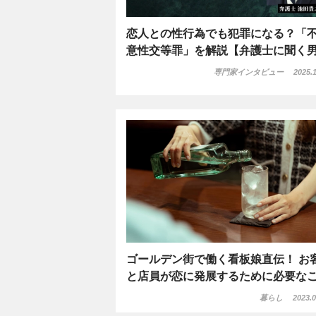
恋人との性行為でも犯罪になる？「
意性交等罪」を解説【弁護士に聞く
専門家インタビュー
2025.1
ゴールデン街で働く看板娘直伝！ お
と店員が恋に発展するために必要な
暮らし
2023.0