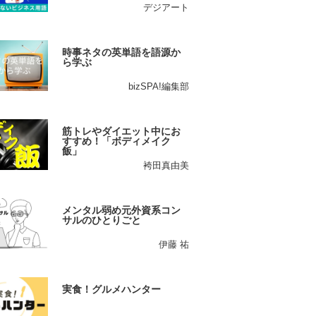
デジアート
時事ネタの英単語を語源か
ら学ぶ
bizSPA!編集部
筋トレやダイエット中にお
すすめ！「ボディメイク
飯」
袴田真由美
メンタル弱め元外資系コン
サルのひとりごと
伊藤 祐
実食！グルメハンター