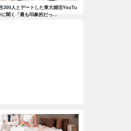
性300人とデートした東大婚活YouTu
erに聞く「最も印象的だっ…
暮らし
2022.12.11