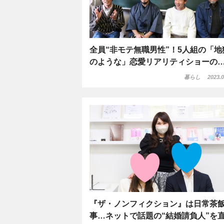
全員“非モテ無職男性”！5人組の「地
のような」恋愛リアリティショーの
暮らし
2023.0
『ザ・ノンフィクション』は日常茶
事…ネットで話題の“結婚請負人”を