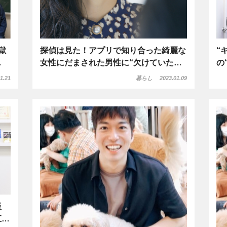
獄
探偵は見た！アプリで知り合った綺麗な
“
…
女性にだまされた男性に“欠けていた…
の
1.21
暮らし
2023.01.09
飯
直…