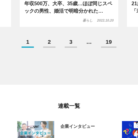
年収500万、大卒、35歳…ほぼ同じスペ
2
ックの男性、婚活で明暗分かれた…
「
暮らし
2022.10.20
1
2
3
…
19
連載一覧
企業インタビュー