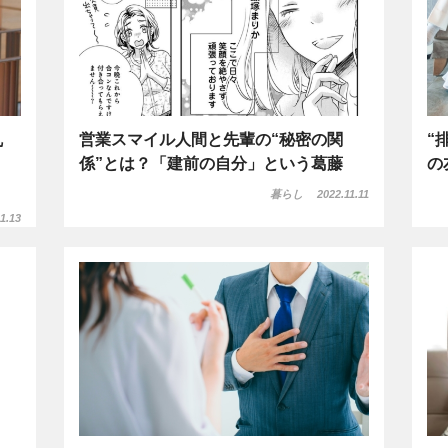
乱
営業スマイル人間と先輩の“秘密の関
“
係”とは？「建前の自分」という葛藤
の
暮らし
2022.11.11
1.13