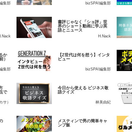
A!編集部
bizSPA!編集部
書評じゃなく「ショ評」世
界のショート動画に学ぶ英
語とニュース
H.Nack
H.Nack
るか
【Z世代は何を想う】インタ
前）
ビュー
A!編集部
bizSPA!編集部
方
今日から使える ビジネス敬
点で
語クイズ
ツカサ）
林美由紀
の
メスティンで男の簡単キャ
ンプ飯