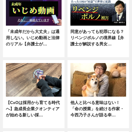
「未成年だから大丈夫」は通
同意があっても犯罪になる？
用しない。いじめ動画と法律
リベンジポルノの境界線【弁
のリアル【弁護士が…
護士が解説する男女…
ニュース, 専門家インタビュー
専門家インタビュー
【CxOは採用から育てる時代
他人と比べる意味はない！
へ】急成長企業クオンティア
「命の授業」を続ける作家・
が始める新しい採…
今西乃子さんが語る幸…
ニュース
専門家インタビュー