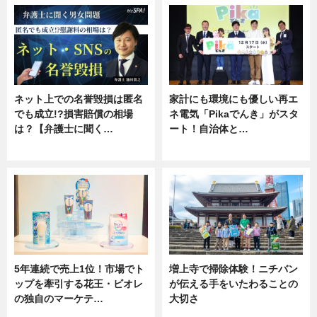
ネット上での名誉毀損は匿名
家計にも環境にも優しい再エ
でも成立!?損害賠償の相場
ネ電気「Pikaでんき」がスタ
は？【弁護士に聞く…
ート！自治体と…
専門家インタビュー
ニュース
5年連続で売上1位！市場でト
増上寺で掃除体験！ニチバン
ップを牽引する花王・ビオレ
が伝える手をいたわることの
の独自のマーケテ…
大切さ