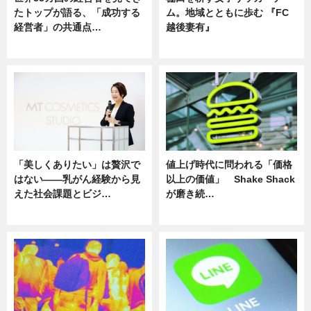
たトップが語る、「成功する
ム。地域とともに歩む 『FC
経営者」の共通点…
越後妻有』
ニュース
ニュース
「美しくありたい」は贅沢で
値上げ時代に問われる「価格
はない――乳がん経験から見
以上の価値」 Shake Shack
えた社会課題とビジ…
が磨き続…
ニュース
ニュース