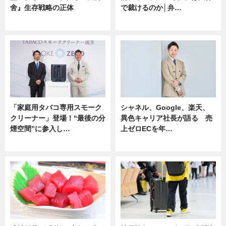
舍』生存戦略の正体
で裁けるのか│弁…
企業インタビュー
ニュース
「家庭用タバコ専用スモーク
シャネル、Google、楽天、
クリーナー」登場！“最後の分
異色キャリア社長が語る 売
煙空間”に参入し…
上ゼロECを年…
ニュース
ニュース