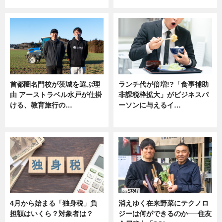
ニュース
ニュース
首都圏名門校が茨城を選ぶ理
ランチ代が倍増!?「食事補助
由 アーストラベル水戸が仕掛
非課税枠拡大」がビジネスパ
ける、教育旅行の…
ーソンに与えるイ…
ニュース
ニュース
4月から始まる「独身税」負
消えゆく在来野菜にテクノロ
担額はいくら？対象者は？
ジーは何ができるのか──住友