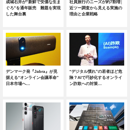
成城石井が"新鮮で安価な生ま
社員旅行のニーズが約7割増│
ぐろ"を通年販売 難題を実現
近ツー調査から見える実施の
した舞台裏
理由と企業戦略
ニュース
ニュース
デンマーク発『Jabra』が見
“デジタル慣れ”の若者ほど危
据える“オンライン会議革命”
険？AIで巧妙化するオンライ
日本市場へ…
ン詐欺への対策…
ニュース
ニュース