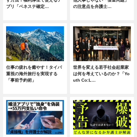
す方法！福利厚生で使えるア
他人事じゃない「借金問題」
プリ「ベネステ確定…
の注意点を弁護士…
企業インタビュー
専門家インタビュー
仕事の疲れを癒やす！タイパ
世界を変える若手社会起業家
重視の海外旅行を実現する
は何を考えているのか？「Yo
「事前予約術」
uth Co:L…
暮らし
スキル