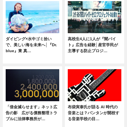
ダイビング×水中ゴミ拾い
高校生4人に1人が『闇バイ
で、美しい海を未来へ│『Dr.
ト』広告を経験│産官学民が
blue』東 真…
主導する防止プロジ…
ニュース
ニュース
「借金減らせます」ネット広
布袋寅泰氏が語る AI 時代の
告の影 広がる債務整理トラ
音楽とは？バンタンが開校す
ブルに法律事務所が…
る音楽学校の目…