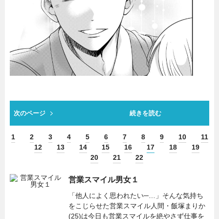
次のページ
続きを読む
1
2
3
4
5
6
7
8
9
10
11
12
13
14
15
16
17
18
19
20
21
22
営業スマイル男女１
「他人によく思われたい─…」そんな気持ち
をこじらせた営業スマイル人間・飯塚まりか
(25)は今日も営業スマイルを絶やさず仕事を