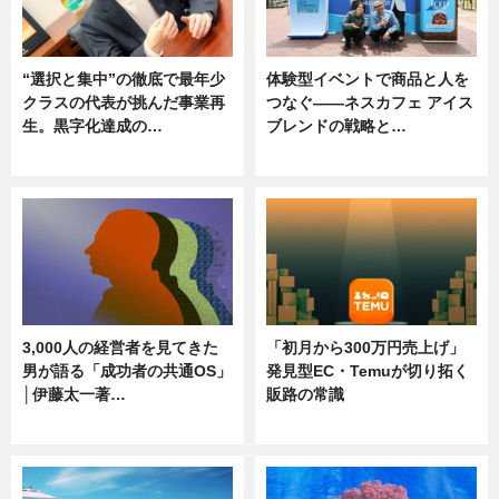
“選択と集中”の徹底で最年少
体験型イベントで商品と人を
クラスの代表が挑んだ事業再
つなぐ――ネスカフェ アイス
生。黒字化達成の…
ブレンドの戦略と…
ニュース
ニュース
3,000人の経営者を見てきた
「初月から300万円売上げ」
男が語る「成功者の共通OS」
発見型EC・Temuが切り拓く
│伊藤太一著…
販路の常識
ニュース
ニュース