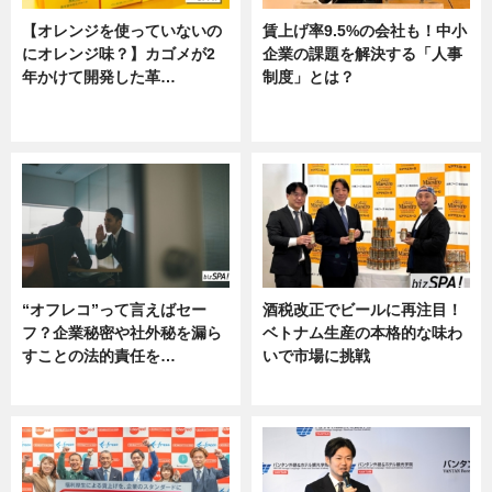
【オレンジを使っていないの
賃上げ率9.5%の会社も！中小
にオレンジ味？】カゴメが2
企業の課題を解決する「人事
年かけて開発した革…
制度」とは？
グルメ, ニュース, 企業インタビュ
ニュース
ー
“オフレコ”って言えばセー
酒税改正でビールに再注目！
フ？企業秘密や社外秘を漏ら
ベトナム生産の本格的な味わ
すことの法的責任を…
いで市場に挑戦
ニュース, 専門家インタビュー
ニュース