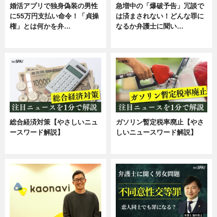
婚活アプリで独身偽装の男性
急増中の「爆破予告」冗談で
に55万円支払い命令！「貞操
は済まされない！どんな罪に
権」とは何かを弁…
なるか弁護士に聞い…
専門家インタビュー
専門家インタビュー
総合経済対策【やさしいニュ
ガソリン暫定税率廃止【やさ
ースワード解説】
しいニュースワード解説】
ニュース
ニュース