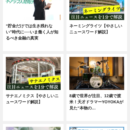
“貯金だけでは生き残れな
ネーミングライツ【やさしい
い”時代に──いま働く人が知
ニュースワード解説】
るべき金融の真実
ニュース
企業インタビュー
サナエノミクス【やさしいニ
8歳で世界が注目、12歳で渡
ュースワード解説】
米！天才ドラマーYOYOKAが
見た“本物の…
ニュース
エンタメ