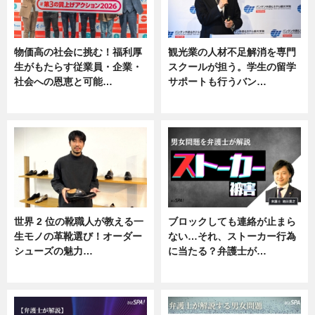
物価高の社会に挑む！福利厚
観光業の人材不足解消を専門
生がもたらす従業員・企業・
スクールが担う。学生の留学
社会への恩恵と可能…
サポートも行うバン…
ニュース
ニュース, 企業インタビュー
世界 2 位の靴職人が教える一
ブロックしても連絡が止まら
生モノの革靴選び！オーダー
ない…それ、ストーカー行為
シューズの魅力…
に当たる？弁護士が…
ニュース, 専門家インタビュー
ニュース, 専門家インタビュー