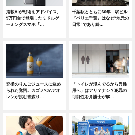
搭載AIが戦術をアドバイス。
千葉駅とともに60年 駅ビル
5万円台で登場したミドルゲ
『ペリエ千葉』はなぜ"地元の
ーミングスマホ『…
日常"であり続…
ニュース
ニュース
究極のりんごジュースに込め
「トイレが混んでるから異性
られた覚悟。カゴメ×JAアオ
用へ」はアリ？ナシ？犯罪の
レンが挑む青森り…
可能性を弁護士が解…
ニュース
ニュース, 専門家インタビュー