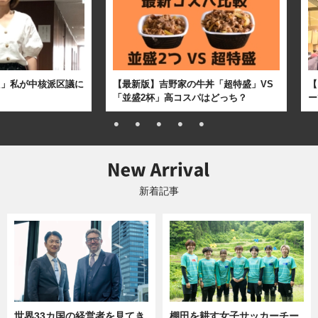
た」私が中核派区議に
【最新版】吉野家の牛丼「超特盛」VS
【
「並盛2杯」高コスパはどっち？
ー
新着記事
世界33カ国の経営者を見てき
棚田を耕す女子サッカーチー