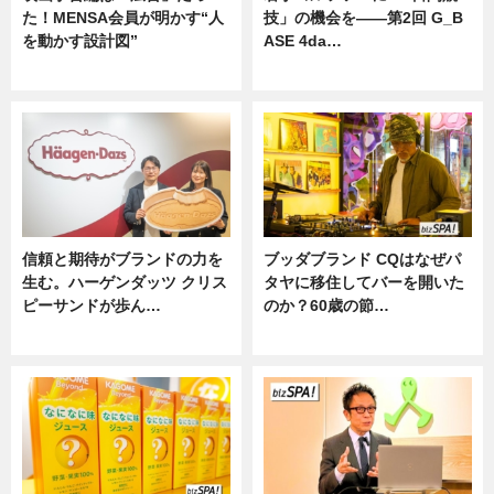
た！MENSA会員が明かす“人
技」の機会を——第2回 G_B
を動かす設計図”
ASE 4da…
ニュース
ニュース
信頼と期待がブランドの力を
ブッダブランド CQはなぜパ
生む。ハーゲンダッツ クリス
タヤに移住してバーを開いた
ピーサンドが歩ん…
のか？60歳の節…
ニュース
ニュース