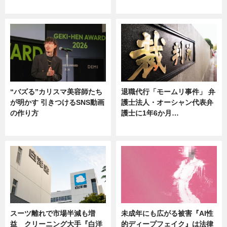
ニュース
ニュース
“バズる”カリスマ美容師たち
退職代行「モームリ事件」 弁
が明かす 引きつけるSNS動画
護士法人・オーシャン代表弁
の作り方
護士に1年6か月…
ニュース
ニュース
スーツ離れで市場半減も増
未成年にも広がる被害『AI性
益 クリーニング大手『白洋
的ディープフェイク』は法律