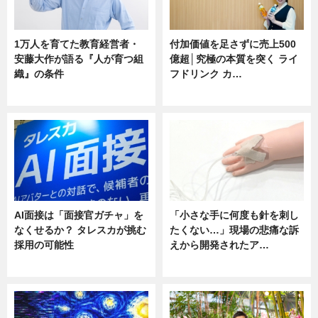
1万人を育てた教育経営者・
付加価値を足さずに売上500
安藤大作が語る『人が育つ組
億超│究極の本質を突く ライ
織』の条件
フドリンク カ…
ニュース
ニュース
AI面接は「面接官ガチャ」を
「小さな手に何度も針を刺し
なくせるか？ タレスカが挑む
たくない…」現場の悲痛な訴
採用の可能性
えから開発されたア…
ニュース
ニュース