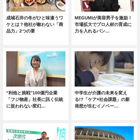
成城石井の冬がひと味違うワ
MEGUMIが美容男子を激励！
ケとは？他社が敵わない「商
市場拡大でプロ人材の育成に
品力」2つの要
力を入れるバン…
グルメ
企業インタビュー
“利他と挑戦”100億円企業
中学生が介護の未来を変え
「フジ物産」社長に訊く伝統
る!?「ケア×社会課題」の新
に捉われない変幻…
発想が生むイノベー…
ニュース
ニュース