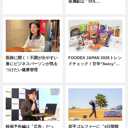
金属鉱山「SOL…
ニュース
ニュース
医師に聞く！不調が出やすい
FOODEX JAPAN 2026トレン
春にビジネスパーソンが気を
ドチェック！甘辛“Swicy”…
つけたい健康管理
ニュース
ニュース
映画予告編は「広告」だっ
若手ゴルファーに「4日間競