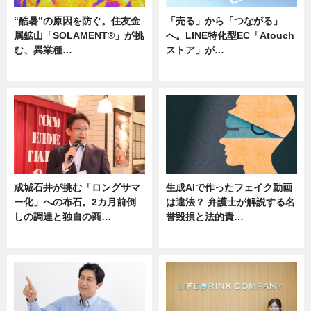
“酷暑”の原因を防ぐ。住友金
「売る」から「つながる」
属鉱山「SOLAMENT®」が挑
へ。LINE特化型EC「Atouch
む、異業種…
ストア」が…
ニュース
ニュース
成城石井が挑む「ロングサマ
生成AIで作ったフェイク動画
ー化」への布石。2カ月前倒
は違法？ 弁護士が解説する名
しの調達と独自の商…
誉毀損と法的責…
ニュース
ニュース