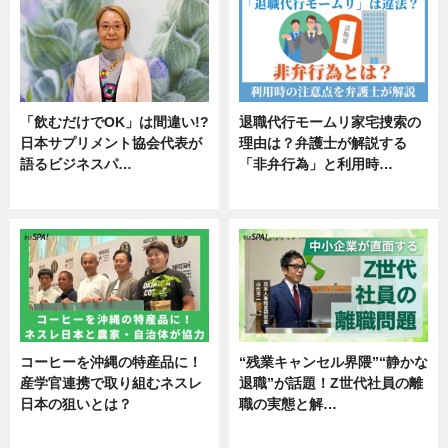
「飲むだけでOK」は間違い!?
退職代行モームリ家宅捜索の
日本サプリメント協会代表が
理由は？弁護士が解説する
語るビジネスパ…
「非弁行為」と利用時…
ニュース
専門家インタビュー
コーヒーを沖縄の特産品に！
“残業キャンセル界隈”“静かな
産学官連携で取り組むネスレ
退職”が話題！Z世代社員の離
日本の狙いとは？
職の実態と解…
企業インタビュー
企業インタビュー