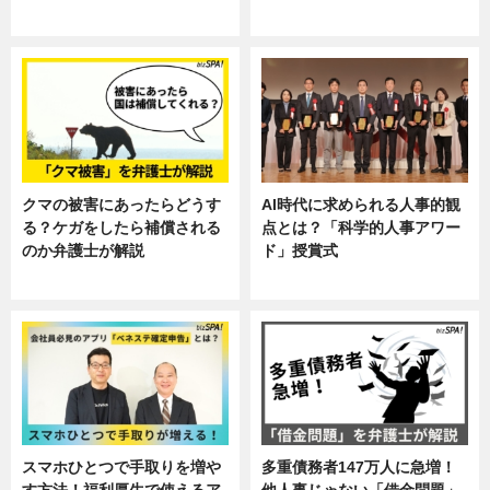
ニュース, 暮らし
ニュース, 企業インタビュー, 暮ら
し
クマの被害にあったらどうす
AI時代に求められる人事的観
る？ケガをしたら補償される
点とは？「科学的人事アワー
のか弁護士が解説
ド」授賞式
専門家インタビュー
ニュース
スマホひとつで手取りを増や
多重債務者147万人に急増！