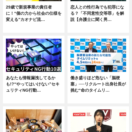
29歳で新規事業の責任者
恋人との性行為でも犯罪にな
に！“個の力から社会の仕様を
る？「不同意性交等罪」を解
変える”カオナビ流…
説【弁護士に聞く男…
企業インタビュー
専門家インタビュー
あなたも情報漏洩してるか
働き盛りほど危ない「脳梗
も!?“やってはいけない”セキ
塞」──リクルート出身社長が
ュリティNG行動…
挑む“命のタイムリ…
専門家インタビュー
企業インタビュー