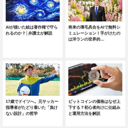
AIが描いた絵は著作権で守ら
将来の薄毛具合をAIで無料シ
れるのか？│弁護士が解説
ミュレーション！手がけたの
は洋ランの世界的…
ニュース
ニュース
sponsored by 河野メリクロン
17歳でドイツへ。元サッカー
ビットコインの価格はなぜ上
指導者がたどり着いた「負け
下する？初心者向けに仕組み
ない設計」の哲学
と運用方法を解説
ニュース
ニュース