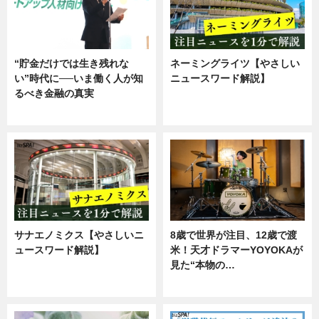
“貯金だけでは生き残れな
ネーミングライツ【やさしい
い”時代に──いま働く人が知
ニュースワード解説】
るべき金融の真実
ニュース
企業インタビュー
サナエノミクス【やさしいニ
8歳で世界が注目、12歳で渡
ュースワード解説】
米！天才ドラマーYOYOKAが
見た“本物の…
ニュース
エンタメ