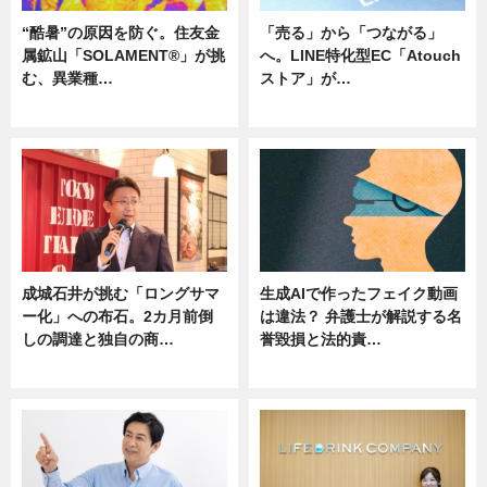
“酷暑”の原因を防ぐ。住友金
「売る」から「つながる」
属鉱山「SOLAMENT®」が挑
へ。LINE特化型EC「Atouch
む、異業種…
ストア」が…
ニュース
ニュース
成城石井が挑む「ロングサマ
生成AIで作ったフェイク動画
ー化」への布石。2カ月前倒
は違法？ 弁護士が解説する名
しの調達と独自の商…
誉毀損と法的責…
ニュース
ニュース