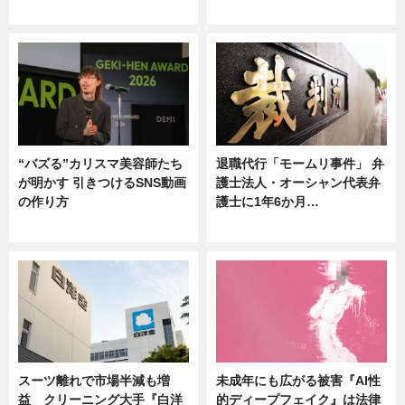
ニュース
ニュース
“バズる”カリスマ美容師たち
退職代行「モームリ事件」 弁
が明かす 引きつけるSNS動画
護士法人・オーシャン代表弁
の作り方
護士に1年6か月…
ニュース
ニュース
スーツ離れで市場半減も増
未成年にも広がる被害『AI性
益 クリーニング大手『白洋
的ディープフェイク』は法律