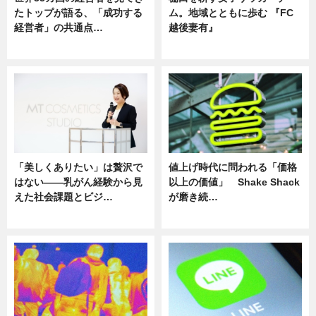
たトップが語る、「成功する
ム。地域とともに歩む 『FC
経営者」の共通点…
越後妻有』
ニュース
ニュース
「美しくありたい」は贅沢で
値上げ時代に問われる「価格
はない――乳がん経験から見
以上の価値」 Shake Shack
えた社会課題とビジ…
が磨き続…
ニュース
ニュース