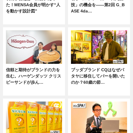
た！MENSA会員が明かす“人
技」の機会を——第2回 G_B
を動かす設計図”
ASE 4da…
ニュース
ニュース
信頼と期待がブランドの力を
ブッダブランド CQはなぜパ
生む。ハーゲンダッツ クリス
タヤに移住してバーを開いた
ピーサンドが歩ん…
のか？60歳の節…
ニュース
ニュース