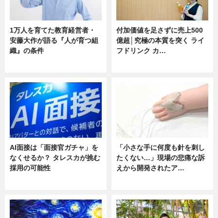
1万人を育てた教育経営者・
付加価値を足さずに売上500
安藤大作が語る『人が育つ組
億超│究極の本質を突く ライ
織』の条件
フドリンク カ…
ニュース
ニュース
AI面接は「面接官ガチャ」を
「小さな手に何度も針を刺し
なくせるか？ タレスカが挑む
たくない…」現場の悲痛な訴
採用の可能性
えから開発されたア…
ニュース
ニュース