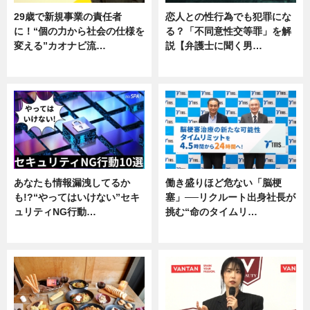
29歳で新規事業の責任者
恋人との性行為でも犯罪にな
に！“個の力から社会の仕様を
る？「不同意性交等罪」を解
変える”カオナビ流…
説【弁護士に聞く男…
企業インタビュー
専門家インタビュー
あなたも情報漏洩してるか
働き盛りほど危ない「脳梗
も!?“やってはいけない”セキ
塞」──リクルート出身社長が
ュリティNG行動…
挑む“命のタイムリ…
専門家インタビュー
企業インタビュー