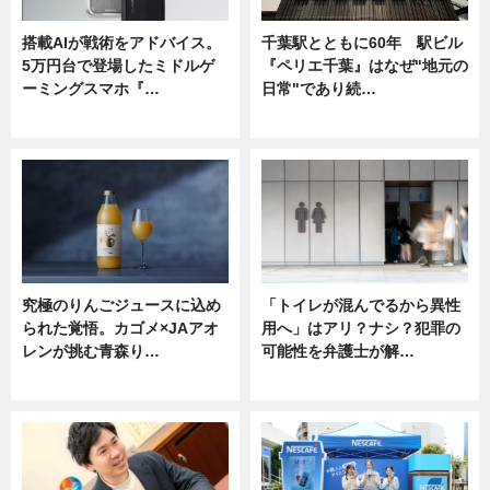
搭載AIが戦術をアドバイス。
千葉駅とともに60年 駅ビル
5万円台で登場したミドルゲ
『ペリエ千葉』はなぜ"地元の
ーミングスマホ『…
日常"であり続…
ニュース
ニュース
究極のりんごジュースに込め
「トイレが混んでるから異性
られた覚悟。カゴメ×JAアオ
用へ」はアリ？ナシ？犯罪の
レンが挑む青森り…
可能性を弁護士が解…
ニュース
ニュース, 専門家インタビュー