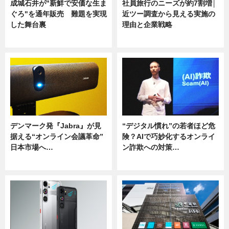
成城石井が"新鮮で安価な生ま
社員旅行のニーズが約7割増│
ぐろ"を通年販売 難題を実現
近ツー調査から見える実施の
した舞台裏
理由と企業戦略
ニュース
ニュース
デンマーク発『Jabra』が見
“デジタル慣れ”の若者ほど危
据える“オンライン会議革命”
険？AIで巧妙化するオンライ
日本市場へ…
ン詐欺への対策…
ニュース
ニュース