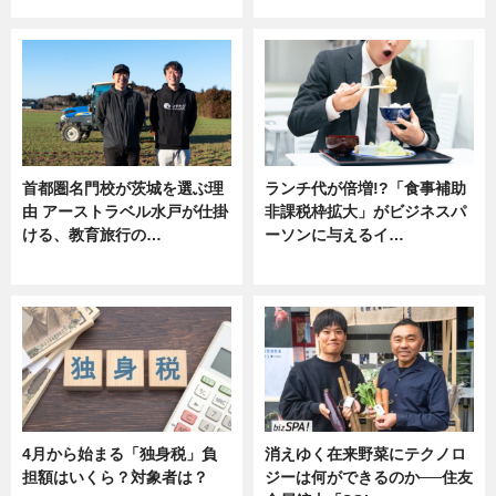
ニュース
ニュース
首都圏名門校が茨城を選ぶ理
ランチ代が倍増!?「食事補助
由 アーストラベル水戸が仕掛
非課税枠拡大」がビジネスパ
ける、教育旅行の…
ーソンに与えるイ…
ニュース
ニュース
4月から始まる「独身税」負
消えゆく在来野菜にテクノロ
担額はいくら？対象者は？
ジーは何ができるのか──住友