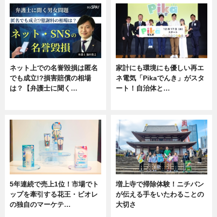
ネット上での名誉毀損は匿名
家計にも環境にも優しい再エ
でも成立!?損害賠償の相場
ネ電気「Pikaでんき」がスタ
は？【弁護士に聞く…
ート！自治体と…
専門家インタビュー
ニュース
5年連続で売上1位！市場でト
増上寺で掃除体験！ニチバン
ップを牽引する花王・ビオレ
が伝える手をいたわることの
の独自のマーケテ…
大切さ