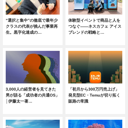
“選択と集中”の徹底で最年少
体験型イベントで商品と人を
クラスの代表が挑んだ事業再
つなぐ――ネスカフェ アイス
生。黒字化達成の…
ブレンドの戦略と…
ニュース
ニュース
3,000人の経営者を見てきた
「初月から300万円売上げ」
男が語る「成功者の共通OS」
発見型EC・Temuが切り拓く
│伊藤太一著…
販路の常識
ニュース
ニュース