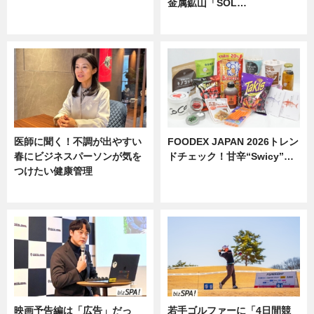
金属鉱山「SOL…
ニュース
ニュース
医師に聞く！不調が出やすい
FOODEX JAPAN 2026トレン
春にビジネスパーソンが気を
ドチェック！甘辛“Swicy”…
つけたい健康管理
ニュース
ニュース
映画予告編は「広告」だっ
若手ゴルファーに「4日間競