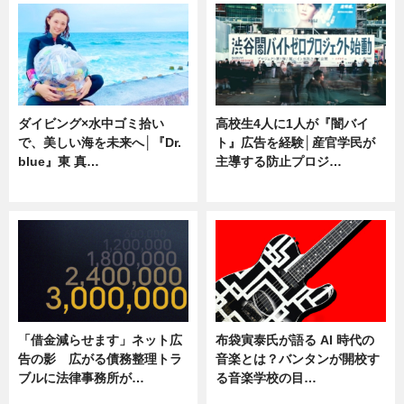
ダイビング×水中ゴミ拾い
高校生4人に1人が『闇バイ
で、美しい海を未来へ│『Dr.
ト』広告を経験│産官学民が
blue』東 真…
主導する防止プロジ…
ニュース
ニュース
「借金減らせます」ネット広
布袋寅泰氏が語る AI 時代の
告の影 広がる債務整理トラ
音楽とは？バンタンが開校す
ブルに法律事務所が…
る音楽学校の目…