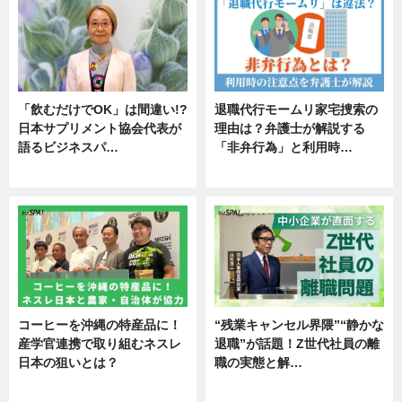
「飲むだけでOK」は間違い!?
退職代行モームリ家宅捜索の
日本サプリメント協会代表が
理由は？弁護士が解説する
語るビジネスパ…
「非弁行為」と利用時…
ニュース
専門家インタビュー
コーヒーを沖縄の特産品に！
“残業キャンセル界隈”“静かな
産学官連携で取り組むネスレ
退職”が話題！Z世代社員の離
日本の狙いとは？
職の実態と解…
企業インタビュー
企業インタビュー