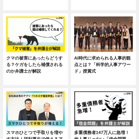
ニュース, 暮らし
ニュース, 企業インタビュー, 暮ら
し
クマの被害にあったらどうす
AI時代に求められる人事的観
る？ケガをしたら補償される
点とは？「科学的人事アワー
のか弁護士が解説
ド」授賞式
専門家インタビュー
ニュース
スマホひとつで手取りを増や
多重債務者147万人に急増！