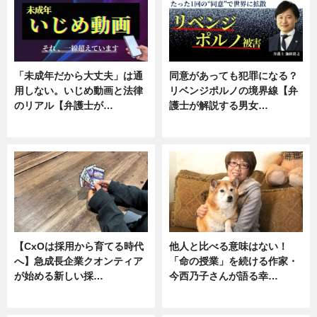
「未成年だから大丈夫」は通
同意があっても犯罪になる？
用しない。いじめ動画と法律
リベンジポルノの境界線【弁
のリアル【弁護士が…
護士が解説する男女…
ニュース, 専門家インタビュー
専門家インタビュー
【CxOは採用から育てる時代
他人と比べる意味はない！
へ】急成長企業クオンティア
「命の授業」を続ける作家・
が始める新しい採…
今西乃子さんが語る幸…
ニュース
専門家インタビュー