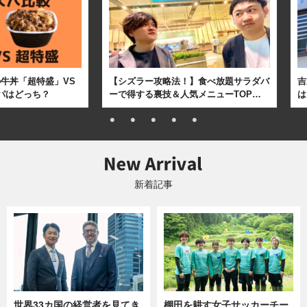
牛丼「超特盛」VS
【シズラー攻略法！】食べ放題サラダバ
吉
パはどっち？
ーで得する裏技＆人気メニューTOP…
は
新着記事
世界33カ国の経営者を見てき
棚田を耕す女子サッカーチー