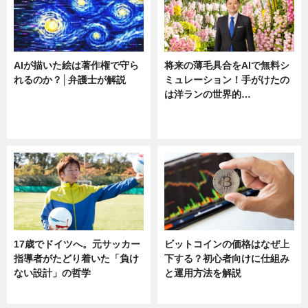
AIが描いた絵は著作権で守ら
将来の薄毛具合をAIで無料シ
れるのか？│弁護士が解説
ミュレーション！手がけたの
は洋ランの世界的…
ニュース
ニュース
sponsored by 河野メリクロン
17歳でドイツへ。元サッカー
ビットコインの価格はなぜ上
指導者がたどり着いた「負け
下する？初心者向けに仕組み
ない設計」の哲学
と運用方法を解説
ニュース
ニュース