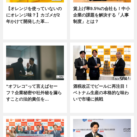
【オレンジを使っていないの
賃上げ率9.5%の会社も！中小
にオレンジ味？】カゴメが2
企業の課題を解決する「人事
年かけて開発した革…
制度」とは？
グルメ, ニュース, 企業インタビュ
ニュース
ー
“オフレコ”って言えばセー
酒税改正でビールに再注目！
フ？企業秘密や社外秘を漏ら
ベトナム生産の本格的な味わ
すことの法的責任を…
いで市場に挑戦
ニュース, 専門家インタビュー
ニュース