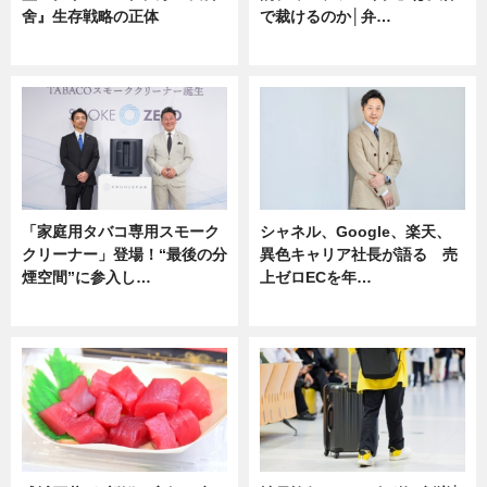
舍』生存戦略の正体
で裁けるのか│弁…
企業インタビュー
ニュース
「家庭用タバコ専用スモーク
シャネル、Google、楽天、
クリーナー」登場！“最後の分
異色キャリア社長が語る 売
煙空間”に参入し…
上ゼロECを年…
ニュース
ニュース