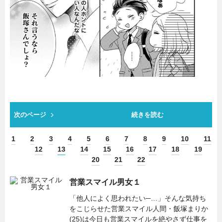
次のページ
続きを読む
1
2
3
4
5
6
7
8
9
10
11
12
13
14
15
16
17
18
19
20
21
22
営業スマイル男女１
「他人によく思われたい─…」そんな気持ち
をこじらせた営業スマイル人間・飯塚まりか
(25)は今日も営業スマイルを絶やさず仕事を