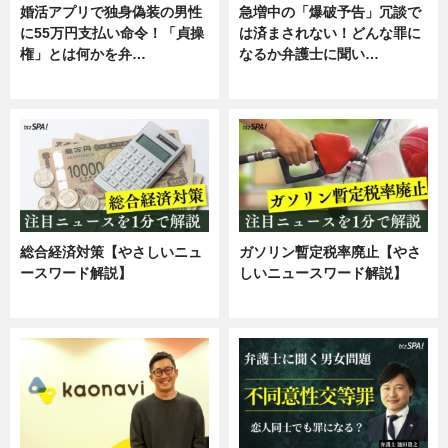
婚活アプリで独身偽装の男性
急増中の「爆破予告」冗談で
に55万円支払い命令！「貞操
は済まされない！どんな罪に
権」とは何かを弁…
なるか弁護士に聞い…
専門家インタビュー
専門家インタビュー
総合経済対策【やさしいニュ
ガソリン暫定税率廃止【やさ
ースワード解説】
しいニュースワード解説】
ニュース
ニュース