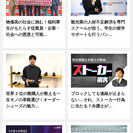
物価高の社会に挑む！福利厚
観光業の人材不足解消を専門
生がもたらす従業員・企業・
スクールが担う。学生の留学
社会への恩恵と可能…
サポートも行うバン…
ニュース
ニュース, 企業インタビュー
世界 2 位の靴職人が教える一
ブロックしても連絡が止まら
生モノの革靴選び！オーダー
ない…それ、ストーカー行為
シューズの魅力…
に当たる？弁護士が…
ニュース, 専門家インタビュー
ニュース, 専門家インタビュー