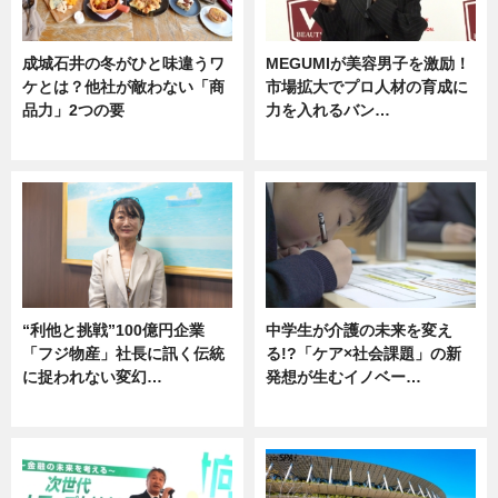
成城石井の冬がひと味違うワ
MEGUMIが美容男子を激励！
ケとは？他社が敵わない「商
市場拡大でプロ人材の育成に
品力」2つの要
力を入れるバン…
グルメ
企業インタビュー
“利他と挑戦”100億円企業
中学生が介護の未来を変え
「フジ物産」社長に訊く伝統
る!?「ケア×社会課題」の新
に捉われない変幻…
発想が生むイノベー…
ニュース
ニュース