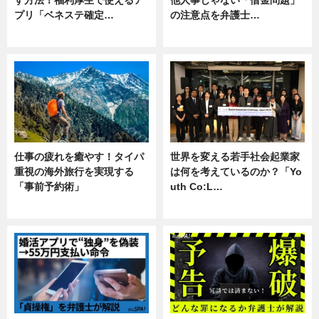
す方法！福利厚生で使えるア
他人事じゃない「借金問題」
プリ「ベネステ確定…
の注意点を弁護士…
企業インタビュー
専門家インタビュー
仕事の疲れを癒やす！タイパ
世界を変える若手社会起業家
重視の海外旅行を実現する
は何を考えているのか？「Yo
「事前予約術」
uth Co:L…
暮らし
スキル