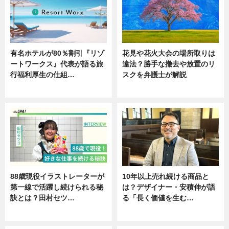
有名ホテルが80％割引『リゾ
花見や花火大会の場所取りは
ートワークス』代表が語る旅
違法？勝手な撤去や放置のリ
行福利厚生の仕組…
スクを弁護士が解説
ニュース
ニュース
88歳現役イラストレーターが
10年以上売れ続ける商品と
第一線で活躍し続けられる秘
は？デザイナー・安積伸が語
訣とは？田村セツ…
る「長く価値を生む…
専門家インタビュー
ニュース