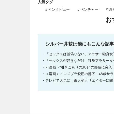
人気タグ
# インタビュー
# ベンチャー
# 漫
お
シルバー井荻は他にもこんな記
「セックスは噓偽りない」アラサー独身女
「セックスが好きなだけ」独身アラサー女
＜漫画＞“引きこもりの息子”の部屋に突
＜漫画＞メンズブラ愛用の部下…48歳サラ
テレビで人気に！東大卒クリエイターに聞