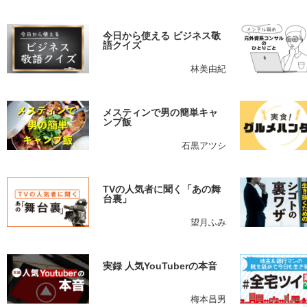
今日から使える ビジネス敬
語クイズ
林美由紀
メスティンで男の簡単キャ
ンプ飯
石黒アツシ
TVの人気者に聞く「あの舞
台裏」
望月ふみ
実録 人気YouTuberの本音
梅本昌男