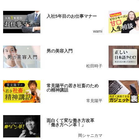
入社5年目のお仕事マナー
wami
男の美容入門
松田時子
常見陽平の若き社畜のため
の精神講話
常見陽平
面白くて変な働き方改革
「働き方ヘン革！」
岡シャニカマ