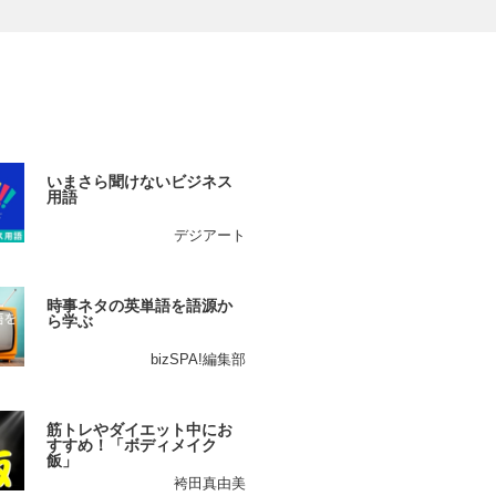
いまさら聞けないビジネス
用語
デジアート
時事ネタの英単語を語源か
ら学ぶ
bizSPA!編集部
筋トレやダイエット中にお
すすめ！「ボディメイク
飯」
袴田真由美