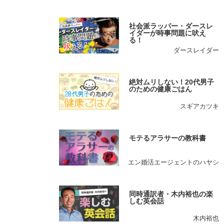
社会派ラッパー・ダースレ
イダーが時事問題に吠え
る！
ダースレイダー
絶対ムリしない！20代男子
のための健康ごはん
スギアカツキ
モテるアラサーの教科書
エン婚活エージェントのハヤシ
同時通訳者・木内裕也の楽
しむ英会話
木内裕也