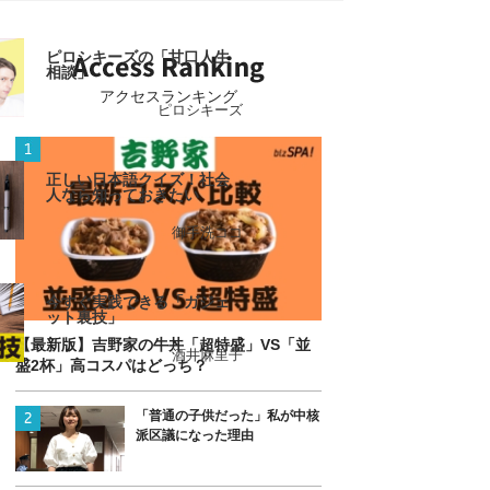
ピロシキーズの「甘口人生
相談」
アクセスランキング
ピロシキーズ
正しい日本語クイズ！社会
人なら知っておきたい
御手洗ココ
今すぐ実践できる「ガジェ
ット裏技」
【最新版】吉野家の牛丼「超特盛」VS「並
酒井麻里子
盛2杯」高コスパはどっち？
「普通の子供だった」私が中核
派区議になった理由