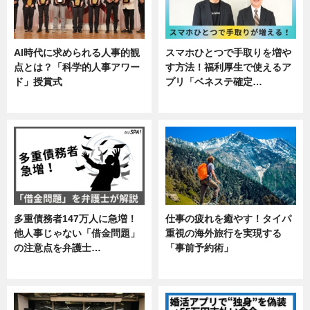
AI時代に求められる人事的観
スマホひとつで手取りを増や
点とは？「科学的人事アワー
す方法！福利厚生で使えるア
ド」授賞式
プリ「ベネステ確定…
ニュース
企業インタビュー
多重債務者147万人に急増！
仕事の疲れを癒やす！タイパ
他人事じゃない「借金問題」
重視の海外旅行を実現する
の注意点を弁護士…
「事前予約術」
専門家インタビュー
暮らし