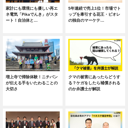
家計にも環境にも優しい再エ
5年連続で売上1位！市場でト
ネ電気「Pikaでんき」がスタ
ップを牽引する花王・ビオレ
ート！自治体と…
の独自のマーケテ…
ニュース
ニュース, 暮らし
増上寺で掃除体験！ニチバン
クマの被害にあったらどうす
が伝える手をいたわることの
る？ケガをしたら補償される
大切さ
のか弁護士が解説
ニュース, 企業インタビュー, 暮ら
専門家インタビュー
し