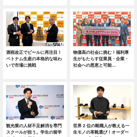
ニュース
ニュース, 専門家インタビュー
酒税改正でビールに再注目！
物価高の社会に挑む！福利厚
ベトナム生産の本格的な味わ
生がもたらす従業員・企業・
いで市場に挑戦
社会への恩恵と可能…
ニュース
ニュース
観光業の人材不足解消を専門
世界 2 位の靴職人が教える一
スクールが担う。学生の留学
生モノの革靴選び！オーダー