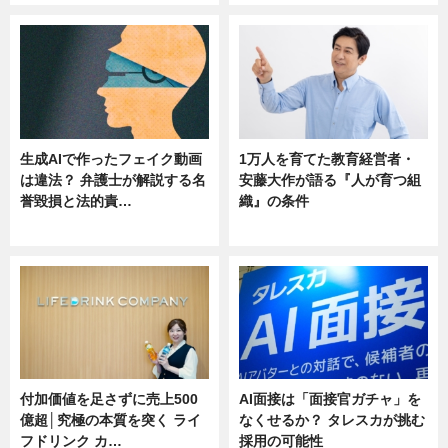
生成AIで作ったフェイク動画
1万人を育てた教育経営者・
は違法？ 弁護士が解説する名
安藤大作が語る『人が育つ組
誉毀損と法的責…
織』の条件
ニュース
ニュース
付加価値を足さずに売上500
AI面接は「面接官ガチャ」を
億超│究極の本質を突く ライ
なくせるか？ タレスカが挑む
フドリンク カ…
採用の可能性