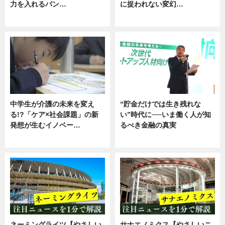
力を入れるバン…
に捉われない変幻…
企業インタビュー
ニュース
中学生が介護の未来を変え
“貯金だけでは生き残れな
る!?「ケア×社会課題」の新
い”時代に──いま働く人が知
発想が生むイノベー…
るべき金融の真実
ニュース
企業インタビュー
ネーミングライツ【やさしい
サナエノミクス【やさしいニ