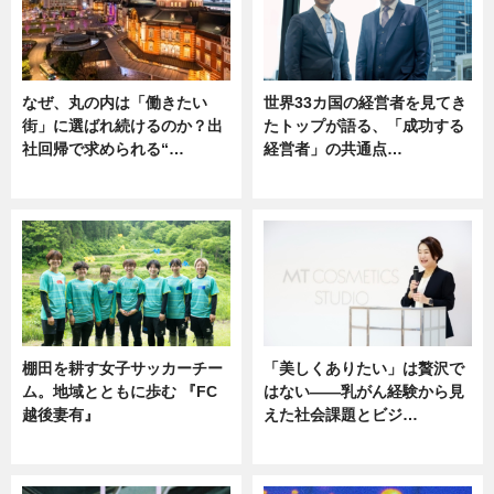
なぜ、丸の内は「働きたい
世界33カ国の経営者を見てき
街」に選ばれ続けるのか？出
たトップが語る、「成功する
社回帰で求められる“…
経営者」の共通点…
ニュース
ニュース
棚田を耕す女子サッカーチー
「美しくありたい」は贅沢で
ム。地域とともに歩む 『FC
はない――乳がん経験から見
越後妻有』
えた社会課題とビジ…
ニュース
ニュース