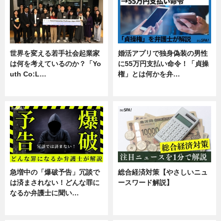
世界を変える若手社会起業家
婚活アプリで独身偽装の男性
は何を考えているのか？「Yo
に55万円支払い命令！「貞操
uth Co:L…
権」とは何かを弁…
スキル
専門家インタビュー
急増中の「爆破予告」冗談で
総合経済対策【やさしいニュ
は済まされない！どんな罪に
ースワード解説】
なるか弁護士に聞い…
ニュース
専門家インタビュー