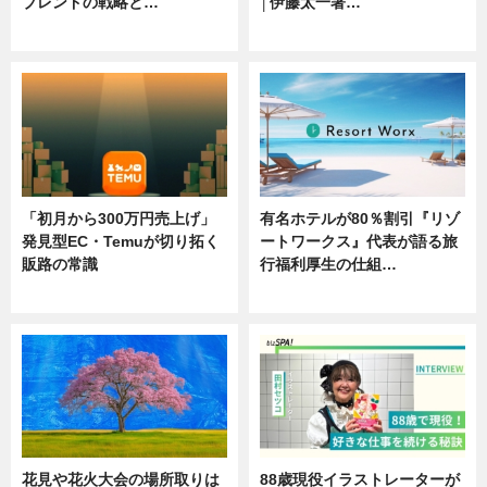
ブレンドの戦略と…
│伊藤太一著…
ニュース
ニュース
「初月から300万円売上げ」
有名ホテルが80％割引『リゾ
発見型EC・Temuが切り拓く
ートワークス』代表が語る旅
販路の常識
行福利厚生の仕組…
ニュース
ニュース
花見や花火大会の場所取りは
88歳現役イラストレーターが