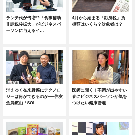
ランチ代が倍増!?「食事補助
4月から始まる「独身税」負
非課税枠拡大」がビジネスパ
担額はいくら？対象者は？
ーソンに与えるイ…
ニュース
ニュース
消えゆく在来野菜にテクノロ
医師に聞く！不調が出やすい
ジーは何ができるのか──住友
春にビジネスパーソンが気を
金属鉱山「SOL…
つけたい健康管理
ニュース
ニュース