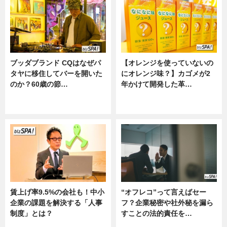
ブッダブランド CQはなぜパ
【オレンジを使っていないの
タヤに移住してバーを開いた
にオレンジ味？】カゴメが2
のか？60歳の節…
年かけて開発した革…
ニュース
グルメ, ニュース, 企業インタビュ
ー
賃上げ率9.5%の会社も！中小
“オフレコ”って言えばセー
企業の課題を解決する「人事
フ？企業秘密や社外秘を漏ら
制度」とは？
すことの法的責任を…