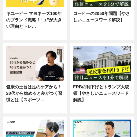
キユーピー マヨネーズ100年
コーヒーの2050年問題【やさ
のブランド戦略！“ユ”が大き
しいニュースワード解説】
い理由とトレ…
ニュース
企業インタビュー
健康の土台は足のケアから！
FRBの利下げとトランプ大統
20代から始めると差がつく習
領【やさしいニュースワード
慣とは【スポーツ…
解説】
専門家インタビュー
ニュース