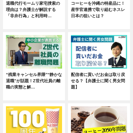
退職代行モームリ家宅捜索の
コーヒーを沖縄の特産品に！
理由は？弁護士が解説する
産学官連携で取り組むネスレ
「非弁行為」と利用時…
日本の狙いとは？
専門家インタビュー
企業インタビュー
“残業キャンセル界隈”“静かな
配信者に貢いだお金は取り戻
退職”が話題！Z世代社員の離
せる？【弁護士に聞く男女問
職の実態と解…
題】
企業インタビュー
専門家インタビュー