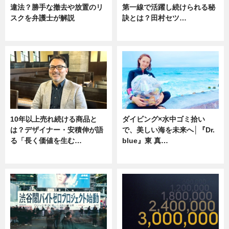
違法？勝手な撤去や放置のリ
第一線で活躍し続けられる秘
スクを弁護士が解説
訣とは？田村セツ…
ニュース
専門家インタビュー
10年以上売れ続ける商品と
ダイビング×水中ゴミ拾い
は？デザイナー・安積伸が語
で、美しい海を未来へ│『Dr.
る「長く価値を生む…
blue』東 真…
ニュース
ニュース