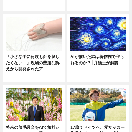
ニュース
ニュース
「小さな手に何度も針を刺し
AIが描いた絵は著作権で守ら
たくない…」現場の悲痛な訴
れるのか？│弁護士が解説
えから開発されたア…
ニュース
ニュース
将来の薄毛具合をAIで無料シ
17歳でドイツへ。元サッカー