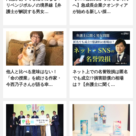
リベンジポルノの境界線【弁
へ】急成長企業クオンティア
護士が解説する男女…
が始める新しい採…
専門家インタビュー
ニュース
他人と比べる意味はない！
ネット上での名誉毀損は匿名
「命の授業」を続ける作家・
でも成立!?損害賠償の相場
今西乃子さんが語る幸…
は？【弁護士に聞く…
専門家インタビュー
専門家インタビュー