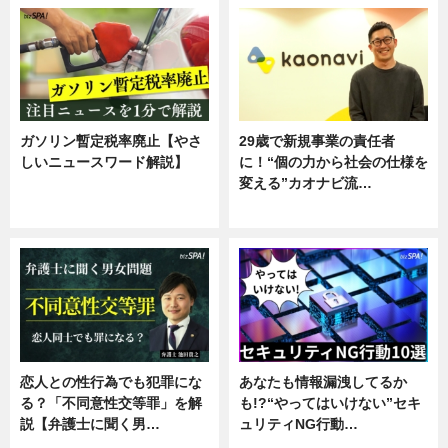
ガソリン暫定税率廃止【やさ
29歳で新規事業の責任者
しいニュースワード解説】
に！“個の力から社会の仕様を
変える”カオナビ流…
ニュース
企業インタビュー
恋人との性行為でも犯罪にな
あなたも情報漏洩してるか
る？「不同意性交等罪」を解
も!?“やってはいけない”セキ
説【弁護士に聞く男…
ュリティNG行動…