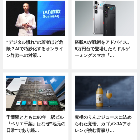
“デジタル慣れ”の若者ほど危
搭載AIが戦術をアドバイス。
険？AIで巧妙化するオンライ
5万円台で登場したミドルゲ
ン詐欺への対策…
ーミングスマホ『…
ニュース
ニュース
千葉駅とともに60年 駅ビル
究極のりんごジュースに込め
『ペリエ千葉』はなぜ"地元の
られた覚悟。カゴメ×JAアオ
日常"であり続…
レンが挑む青森り…
ニュース
ニュース