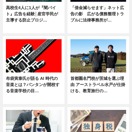
高校生4人に1人が『闇バイ
「借金減らせます」ネット広
ト』広告を経験│産官学民が
告の影 広がる債務整理トラ
主導する防止プロジ…
ブルに法律事務所が…
ニュース
ニュース
布袋寅泰氏が語る AI 時代の
首都圏名門校が茨城を選ぶ理
音楽とは？バンタンが開校す
由 アーストラベル水戸が仕掛
る音楽学校の目…
ける、教育旅行の…
ニュース
ニュース