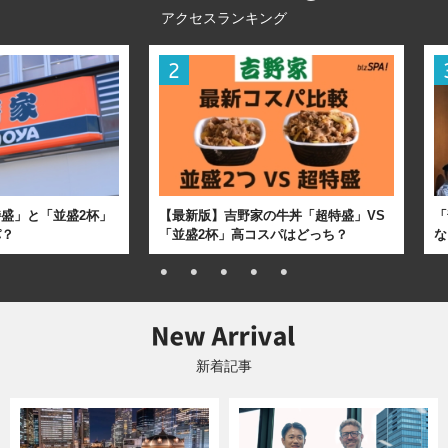
アクセスランキング
盛」と「並盛2杯」
【最新版】吉野家の牛丼「超特盛」VS
「
パ？
「並盛2杯」高コスパはどっち？
な
新着記事