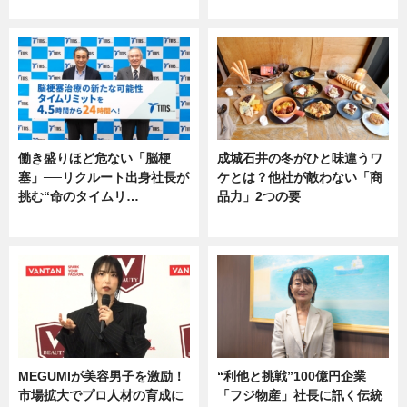
専門家インタビュー
専門家インタビュー
働き盛りほど危ない「脳梗
成城石井の冬がひと味違うワ
塞」──リクルート出身社長が
ケとは？他社が敵わない「商
挑む“命のタイムリ…
品力」2つの要
企業インタビュー
グルメ
MEGUMIが美容男子を激励！
“利他と挑戦”100億円企業
市場拡大でプロ人材の育成に
「フジ物産」社長に訊く伝統