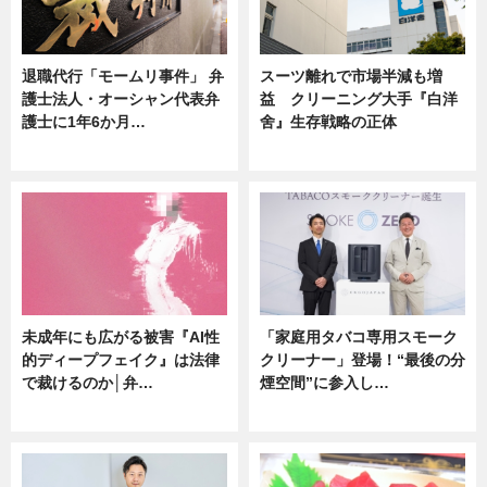
退職代行「モームリ事件」 弁
スーツ離れで市場半減も増
護士法人・オーシャン代表弁
益 クリーニング大手『白洋
護士に1年6か月…
舍』生存戦略の正体
ニュース
企業インタビュー
未成年にも広がる被害『AI性
「家庭用タバコ専用スモーク
的ディープフェイク』は法律
クリーナー」登場！“最後の分
で裁けるのか│弁…
煙空間”に参入し…
ニュース
ニュース