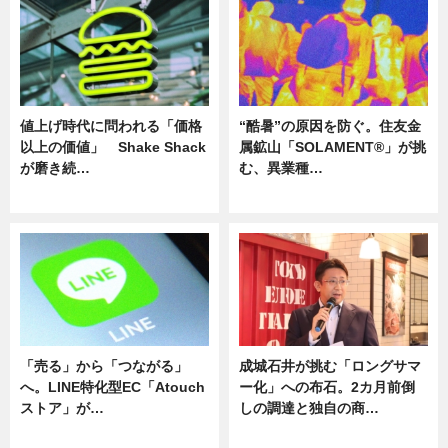
値上げ時代に問われる「価格
“酷暑”の原因を防ぐ。住友金
以上の価値」 Shake Shack
属鉱山「SOLAMENT®」が挑
が磨き続…
む、異業種…
ニュース
ニュース
「売る」から「つながる」
成城石井が挑む「ロングサマ
へ。LINE特化型EC「Atouch
ー化」への布石。2カ月前倒
ストア」が…
しの調達と独自の商…
ニュース
ニュース