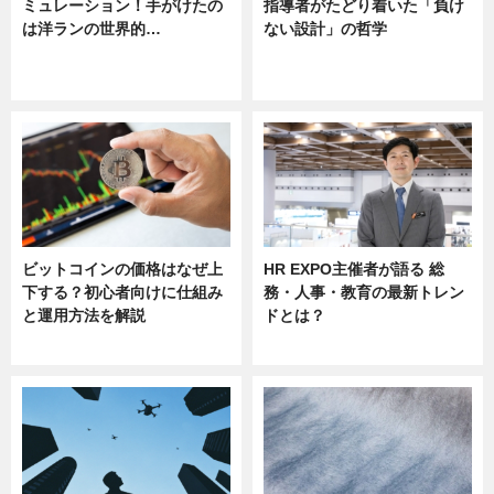
ミュレーション！手がけたの
指導者がたどり着いた「負け
は洋ランの世界的…
ない設計」の哲学
ニュース
ニュース
sponsored by 河野メリクロン
ビットコインの価格はなぜ上
HR EXPO主催者が語る 総
下する？初心者向けに仕組み
務・人事・教育の最新トレン
と運用方法を解説
ドとは？
ニュース
ニュース