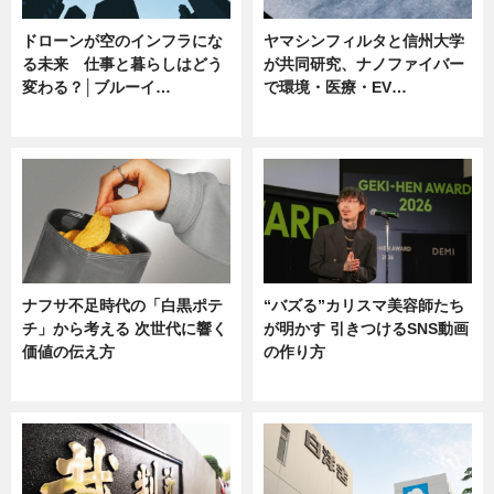
ドローンが空のインフラにな
ヤマシンフィルタと信州大学
る未来 仕事と暮らしはどう
が共同研究、ナノファイバー
変わる？│ブルーイ…
で環境・医療・EV…
ニュース
ニュース
ナフサ不足時代の「白黒ポテ
“バズる”カリスマ美容師たち
チ」から考える 次世代に響く
が明かす 引きつけるSNS動画
価値の伝え方
の作り方
ニュース
ニュース