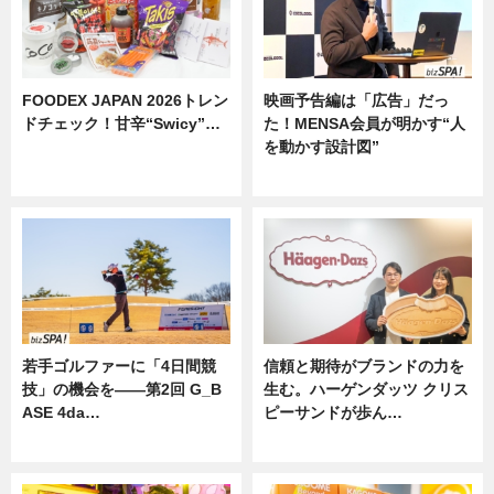
FOODEX JAPAN 2026トレン
映画予告編は「広告」だっ
ドチェック！甘辛“Swicy”…
た！MENSA会員が明かす“人
を動かす設計図”
ニュース
ニュース
若手ゴルファーに「4日間競
信頼と期待がブランドの力を
技」の機会を——第2回 G_B
生む。ハーゲンダッツ クリス
ASE 4da…
ピーサンドが歩ん…
ニュース
ニュース