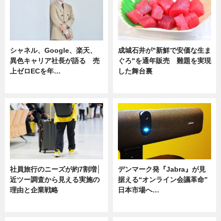
シャネル、Google、楽天、
成城石井が"新鮮で安価な生ま
異色キャリア社長が語る 売
ぐろ"を通年販売 難題を実現
上ゼロECを年…
した舞台裏
ニュース
ニュース
社員旅行のニーズが約7割増│
デンマーク発『Jabra』が見
近ツー調査から見える実施の
据える“オンライン会議革命”
理由と企業戦略
日本市場へ…
ニュース
ニュース