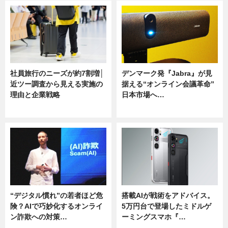
社員旅行のニーズが約7割増│
デンマーク発『Jabra』が見
近ツー調査から見える実施の
据える“オンライン会議革命”
理由と企業戦略
日本市場へ…
ニュース
ニュース
“デジタル慣れ”の若者ほど危
搭載AIが戦術をアドバイス。
険？AIで巧妙化するオンライ
5万円台で登場したミドルゲ
ン詐欺への対策…
ーミングスマホ『…