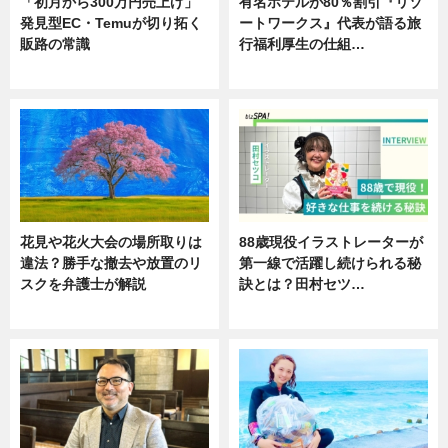
「初月から300万円売上げ」
有名ホテルが80％割引『リゾ
発見型EC・Temuが切り拓く
ートワークス』代表が語る旅
販路の常識
行福利厚生の仕組…
ニュース
ニュース
花見や花火大会の場所取りは
88歳現役イラストレーターが
違法？勝手な撤去や放置のリ
第一線で活躍し続けられる秘
スクを弁護士が解説
訣とは？田村セツ…
ニュース
専門家インタビュー