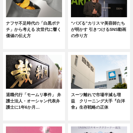
ナフサ不足時代の「白黒ポテ
“バズる”カリスマ美容師たち
チ」から考える 次世代に響く
が明かす 引きつけるSNS動画
価値の伝え方
の作り方
ニュース
ニュース
退職代行「モームリ事件」 弁
スーツ離れで市場半減も増
護士法人・オーシャン代表弁
益 クリーニング大手『白洋
護士に1年6か月…
舍』生存戦略の正体
ニュース
企業インタビュー