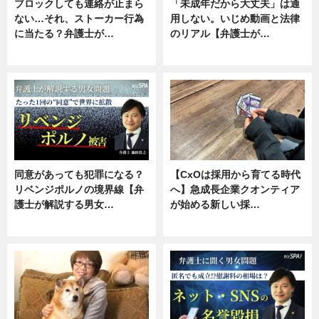
ブロックしても連絡が止まら
「未成年だから大丈夫」は通
ない…それ、ストーカー行為
用しない。いじめ動画と法律
に当たる？弁護士が…
のリアル【弁護士が…
ニュース, 専門家インタビュー
ニュース, 専門家インタビュー
同意があっても犯罪になる？
【CxOは採用から育てる時代
リベンジポルノの境界線【弁
へ】急成長企業クオンティア
護士が解説する男女…
が始める新しい採…
専門家インタビュー
ニュース