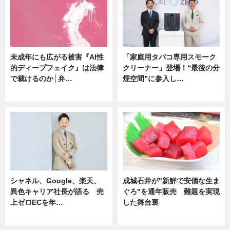
未成年にも広がる被害『AI性
「家庭用タバコ専用スモーク
的ディープフェイク』は法律
クリーナー」登場！“最後の分
で裁けるのか│弁…
煙空間”に参入し…
ニュース
ニュース
シャネル、Google、楽天、
成城石井が"新鮮で安価な生ま
異色キャリア社長が語る 売
ぐろ"を通年販売 難題を実現
上ゼロECを年…
した舞台裏
ニュース
ニュース