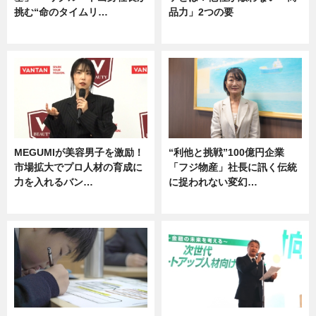
挑む“命のタイムリ…
品力」2つの要
企業インタビュー
グルメ
MEGUMIが美容男子を激励！
“利他と挑戦”100億円企業
市場拡大でプロ人材の育成に
「フジ物産」社長に訊く伝統
力を入れるバン…
に捉われない変幻…
企業インタビュー
ニュース