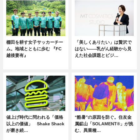
棚田を耕す女子サッカーチー
「美しくありたい」は贅沢で
ム。地域とともに歩む 『FC
はない――乳がん経験から見
越後妻有』
えた社会課題とビジ…
ニュース
ニュース
値上げ時代に問われる「価格
“酷暑”の原因を防ぐ。住友金
以上の価値」 Shake Shack
属鉱山「SOLAMENT®」が挑
が磨き続…
む、異業種…
ニュース
ニュース