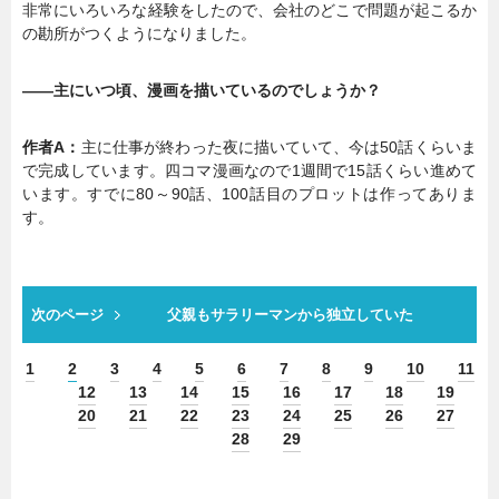
非常にいろいろな経験をしたので、会社のどこで問題が起こるか
の勘所がつくようになりました。
――主にいつ頃、漫画を描いているのでしょうか？
作者A：
主に仕事が終わった夜に描いていて、今は50話くらいま
で完成しています。四コマ漫画なので1週間で15話くらい進めて
います。すでに80～90話、100話目のプロットは作ってありま
す。
次のページ
父親もサラリーマンから独立していた
1
2
3
4
5
6
7
8
9
10
11
12
13
14
15
16
17
18
19
20
21
22
23
24
25
26
27
28
29