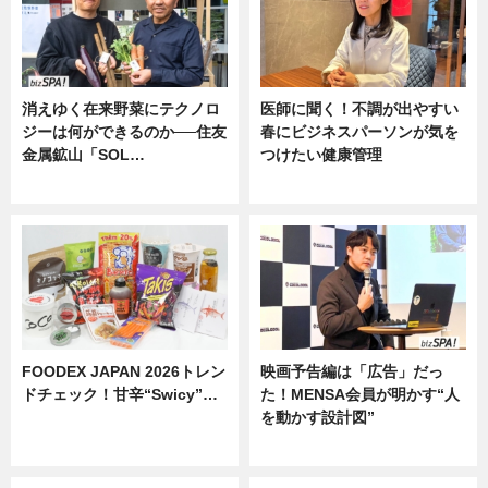
消えゆく在来野菜にテクノロ
医師に聞く！不調が出やすい
ジーは何ができるのか──住友
春にビジネスパーソンが気を
金属鉱山「SOL…
つけたい健康管理
ニュース
ニュース
FOODEX JAPAN 2026トレン
映画予告編は「広告」だっ
ドチェック！甘辛“Swicy”…
た！MENSA会員が明かす“人
を動かす設計図”
ニュース
ニュース