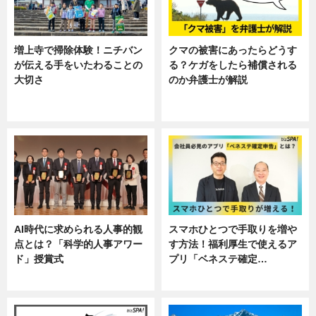
増上寺で掃除体験！ニチバン
クマの被害にあったらどうす
が伝える手をいたわることの
る？ケガをしたら補償される
大切さ
のか弁護士が解説
ニュース, 企業インタビュー, 暮ら
専門家インタビュー
し
AI時代に求められる人事的観
スマホひとつで手取りを増や
点とは？「科学的人事アワー
す方法！福利厚生で使えるア
ド」授賞式
プリ「ベネステ確定…
ニュース
企業インタビュー