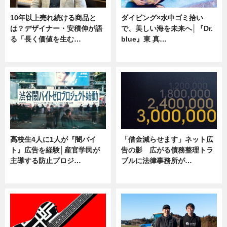
10年以上売れ続ける商品と
ダイビング×水中ゴミ拾い
は？デザイナー・安積伸が語
で、美しい海を未来へ│『Dr.
る「長く価値を生む…
blue』東 真…
ニュース
ニュース
高校生4人に1人が『闇バイ
「借金減らせます」ネット広
ト』広告を経験│産官学民が
告の影 広がる債務整理トラ
主導する防止プロジ…
ブルに法律事務所が…
ニュース
ニュース