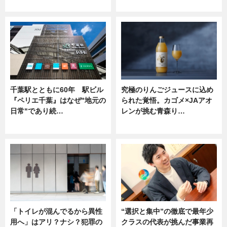
ニュース
ニュース
千葉駅とともに60年 駅ビル
究極のりんごジュースに込め
『ペリエ千葉』はなぜ"地元の
られた覚悟。カゴメ×JAアオ
日常"であり続…
レンが挑む青森り…
ニュース
ニュース
「トイレが混んでるから異性
“選択と集中”の徹底で最年少
用へ」はアリ？ナシ？犯罪の
クラスの代表が挑んだ事業再