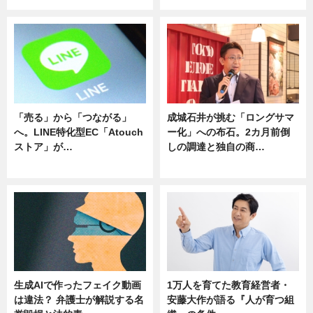
「売る」から「つながる」
成城石井が挑む「ロングサマ
へ。LINE特化型EC「Atouch
ー化」への布石。2カ月前倒
ストア」が…
しの調達と独自の商…
ニュース
ニュース
生成AIで作ったフェイク動画
1万人を育てた教育経営者・
は違法？ 弁護士が解説する名
安藤大作が語る『人が育つ組