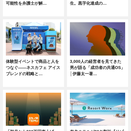
可能性を弁護士が解…
生。黒字化達成の…
ニュース, 専門家インタビュー
ニュース
体験型イベントで商品と人を
3,000人の経営者を見てきた
つなぐ――ネスカフェ アイス
男が語る「成功者の共通OS」
ブレンドの戦略と…
│伊藤太一著…
ニュース
ニュース