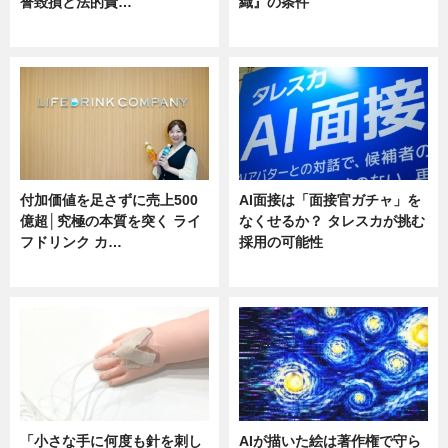
誉毀損と法的責…
織』の条件
ニュース
ニュース
付加価値を足さずに売上500
AI面接は「面接官ガチャ」を
億超│究極の本質を突く ライ
なくせるか？ タレスカが挑む
フドリンク カ…
採用の可能性
ニュース
ニュース
「小さな手に何度も針を刺し
AIが描いた絵は著作権で守ら