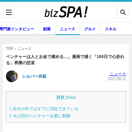
専門家インタビュー
副業
ニュース
グルメ
スキル
ニュース
TOP
ベンチャーは人とお金で揉める…。漫画で描く「100日で心折れ
る」界隈の悲哀
企業インタビュー
専門家インタビュー
ニュース
シルバー井荻
2022.08.11
副業
ニュース
目次
[
hide
]
1
自分の中ではすでに消化できている
2
今は別のベンチャー企業に勤務
グルメ
スキル