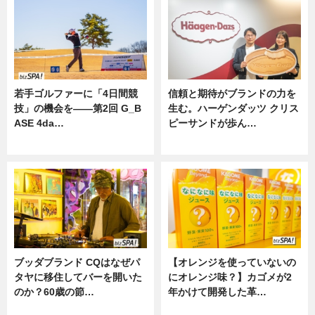
若手ゴルファーに「4日間競
信頼と期待がブランドの力を
技」の機会を——第2回 G_B
生む。ハーゲンダッツ クリス
ASE 4da…
ピーサンドが歩ん…
ニュース
ニュース
ブッダブランド CQはなぜパ
【オレンジを使っていないの
タヤに移住してバーを開いた
にオレンジ味？】カゴメが2
のか？60歳の節…
年かけて開発した革…
ニュース
グルメ, ニュース, 企業インタビュ