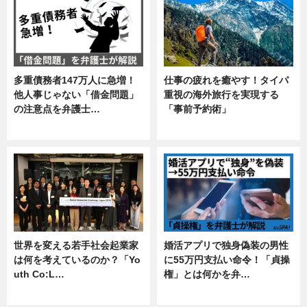
多重債務者147万人に急増！
仕事の疲れを癒やす！タイパ
他人事じゃない「借金問題」
重視の海外旅行を実現する
の注意点を弁護士…
「事前予約術」
専門家インタビュー
暮らし
世界を変える若手社会起業家
婚活アプリで独身偽装の男性
は何を考えているのか？「Yo
に55万円支払い命令！「貞操
uth Co:L…
権」とは何かを弁…
スキル
専門家インタビュー