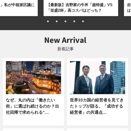
た」私が中核派区議に
【最新版】吉野家の牛丼「超特盛」VS
吉
「並盛2杯」高コスパはどっち？
は
新着記事
なぜ、丸の内は「働きたい
世界33カ国の経営者を見てき
街」に選ばれ続けるのか？出
たトップが語る、「成功する
社回帰で求められる“…
経営者」の共通点…
ニュース
ニュース