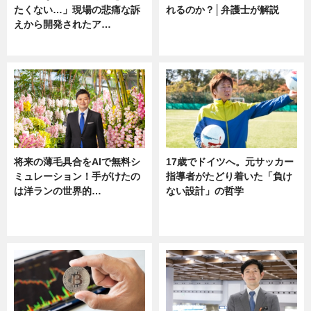
たくない…」現場の悲痛な訴
れるのか？│弁護士が解説
えから開発されたア…
ニュース
ニュース
将来の薄毛具合をAIで無料シ
17歳でドイツへ。元サッカー
ミュレーション！手がけたの
指導者がたどり着いた「負け
は洋ランの世界的…
ない設計」の哲学
ニュース
ニュース
sponsored by 河野メリクロン