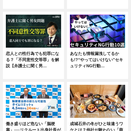
企業インタビュー
恋人との性行為でも犯罪にな
あなたも情報漏洩してるか
る？「不同意性交等罪」を解
も!?“やってはいけない”セキ
説【弁護士に聞く男…
ュリティNG行動…
専門家インタビュー
専門家インタビュー
働き盛りほど危ない「脳梗
成城石井の冬がひと味違うワ
塞」──リクルート出身社長が
ケとは？他社が敵わない「商