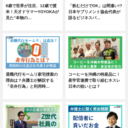
8歳で世界が注目、12歳で渡
「飲むだけでOK」は間違い!?
米！天才ドラマーYOYOKAが
日本サプリメント協会代表が
見た“本物の…
語るビジネスパ…
エンタメ
ニュース
退職代行モームリ家宅捜索の
コーヒーを沖縄の特産品に！
理由は？弁護士が解説する
産学官連携で取り組むネスレ
「非弁行為」と利用時…
日本の狙いとは？
専門家インタビュー
企業インタビュー