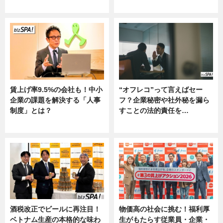
ー
賃上げ率9.5%の会社も！中小
“オフレコ”って言えばセー
企業の課題を解決する「人事
フ？企業秘密や社外秘を漏ら
制度」とは？
すことの法的責任を…
ニュース
ニュース, 専門家インタビュー
酒税改正でビールに再注目！
物価高の社会に挑む！福利厚
ベトナム生産の本格的な味わ
生がもたらす従業員・企業・