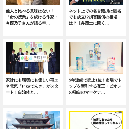
他人と比べる意味はない！
ネット上での名誉毀損は匿名
「命の授業」を続ける作家・
でも成立!?損害賠償の相場
今西乃子さんが語る幸…
は？【弁護士に聞く…
専門家インタビュー
専門家インタビュー
家計にも環境にも優しい再エ
5年連続で売上1位！市場でト
ネ電気「Pikaでんき」がスタ
ップを牽引する花王・ビオレ
ート！自治体と…
の独自のマーケテ…
ニュース
ニュース, 暮らし