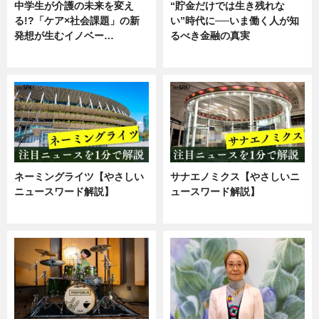
中学生が介護の未来を変え
“貯金だけでは生き残れな
る!?「ケア×社会課題」の新
い”時代に──いま働く人が知
発想が生むイノベー…
るべき金融の真実
ニュース
企業インタビュー
ネーミングライツ【やさしい
サナエノミクス【やさしいニ
ニュースワード解説】
ュースワード解説】
ニュース
ニュース