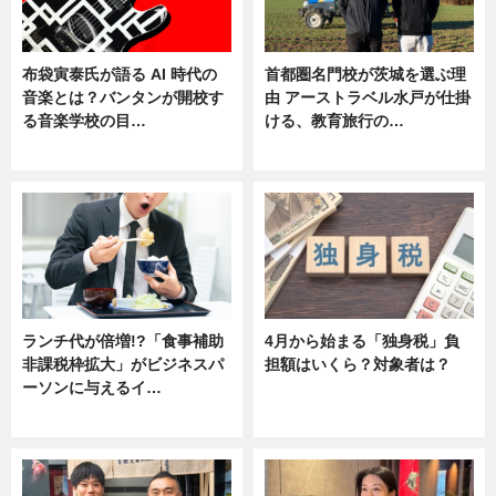
布袋寅泰氏が語る AI 時代の
首都圏名門校が茨城を選ぶ理
音楽とは？バンタンが開校す
由 アーストラベル水戸が仕掛
る音楽学校の目…
ける、教育旅行の…
ニュース
ニュース
ランチ代が倍増!?「食事補助
4月から始まる「独身税」負
非課税枠拡大」がビジネスパ
担額はいくら？対象者は？
ーソンに与えるイ…
ニュース
ニュース